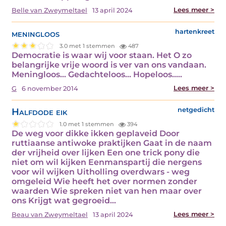
Lees meer >
Belle van Zweymeltael
13 april 2024
meningloos
hartenkreet
3.0 met 1 stemmen
487
Democratie is waar wij voor staan. Het O zo
belangrijke vrije woord is ver van ons vandaan.
Meningloos... Gedachteloos... Hopeloos..…
Lees meer >
G
6 november 2014
Halfdode eik
netgedicht
1.0 met 1 stemmen
394
De weg voor dikke ikken geplaveid Door
ruttiaanse antiwoke praktijken Gaat in de naam
der vrijheid over lijken Een one trick pony die
niet om wil kijken Eenmanspartij die nergens
voor wil wijken Uitholling overdwars - weg
omgeleid Wie heeft het over normen zonder
waarden Wie spreken niet van hen maar over
ons Krijgt wat gegroeid…
Lees meer >
Beau van Zweymeltael
13 april 2024