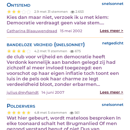
Ontstemd
snelsonnet
2.9 met 31 stemmen
2.653
Kies dan maar niet, verzoek ik u met klem:
Democratie verdraagt geen valse stem.…
Lees meer >
Catharina Blaauwendraad
15 mei 2002
bandeloze vrijheid (snelsonnet)
netgedicht
4.2 met 11 stemmen
675
de club voor vrijheid en democratie heeft
Verdonk kennelijk aan banden gelegd zij had
zichzelf al meer invloed toegezegd: een
voorschot op haar eigen inflatie toch toont een
luis in de pels ook haar charme ze legt
verdeeldheid bloot, zonder erbarmen…
Lees meer >
julius dreyfsandt
14 juni 2007
Poldervers
snelsonnet
4.8 met 5 stemmen
561
Wat hier gebeurt, wordt mateloos besproken In
elke toonaard schalt het Brugmanlied Of men
gezond verstand benut of niet Dus van