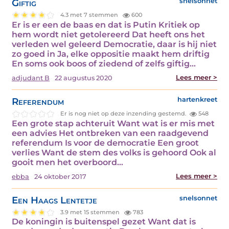
Giftig
snelsonnet
4.3 met 7 stemmen
600
Er is er een de baas en dat is Putin Kritiek op
hem wordt niet getolereerd Dat heeft ons het
verleden wel geleerd Democratie, daar is hij niet
zo goed in Ja, elke oppositie maakt hem driftig
En soms ook boos of ziedend of zelfs giftig…
Lees meer >
adjudant B
22 augustus 2020
Referendum
hartenkreet
Er is nog niet op deze inzending gestemd.
548
Een grote stap achteruit Want wat is er mis met
een advies Het ontbreken van een raadgevend
referendum Is voor de democratie Een groot
verlies Want de stem des volks is gehoord Ook al
gooit men het overboord…
Lees meer >
ebba
24 oktober 2017
Een Haags Lentetje
snelsonnet
3.9 met 15 stemmen
783
De koningin is buitenspel gezet Want dat is