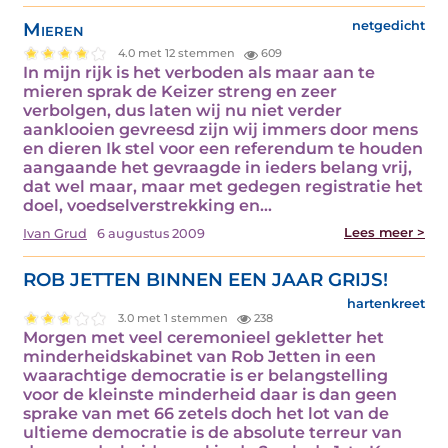
Mieren
netgedicht
4.0 met 12 stemmen
609
In mijn rijk is het verboden als maar aan te
mieren sprak de Keizer streng en zeer
verbolgen, dus laten wij nu niet verder
aanklooien gevreesd zijn wij immers door mens
en dieren Ik stel voor een referendum te houden
aangaande het gevraagde in ieders belang vrij,
dat wel maar, maar met gedegen registratie het
doel, voedselverstrekking en…
Lees meer >
Ivan Grud
6 augustus 2009
ROB JETTEN BINNEN EEN JAAR GRIJS!
hartenkreet
3.0 met 1 stemmen
238
Morgen met veel ceremonieel gekletter het
minderheidskabinet van Rob Jetten in een
waarachtige democratie is er belangstelling
voor de kleinste minderheid daar is dan geen
sprake van met 66 zetels doch het lot van de
ultieme democratie is de absolute terreur van