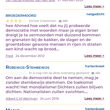
Jan Jacob Krediet Van den Bos
27 februari 2025
Lees meer >
broedermoord
netgedicht
3.5 met 2 stemmen
689
hee Ahmed hoe voelt dat nu jij probeerde
democratie met woorden maar je eigen broer
dreigt je te vermoorden met duizend bommen
en granaten bij de bakker, de slager en de
groenteboer gewone mensen in rijen in straten
een kind wacht op brood…
Lees meer >
Fred
24 december 2012
Rijbewijs-Stembewijs
hartenkreet
Er is nog niet op deze inzending gestemd.
456
Om aan de democratie deel te nemen, mag je
zonder stembewijs stemmen. De toekomst
wacht! Het mondialisme! Dichters zullen blijven
dichten. Nationalisten zullen zwichten.…
Lees meer >
Albert C M Weijman
24 juni 2016
Macht
hartenkreet