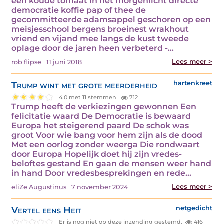
een koude tomaat in het morgenlicht directe
democratie koffie pap of thee de
gecommitteerde adamsappel geschoren op een
meisjesschool bergens broeinest wrakhout
vriend en vijand mee langs de kust tweede
oplage door de jaren heen verbeterd -…
Lees meer >
rob flipse
11 juni 2018
Trump wint met grote meerderheid
hartenkreet
4.0 met 11 stemmen
712
Trump heeft de verkiezingen gewonnen Een
felicitatie waard De Democratie is bewaard
Europa het steigerend paard De schok was
groot Voor wie bang voor hem zijn als de dood
Met een oorlog zonder weerga Die rondwaart
door Europa Hopelijk doet hij zijn vredes-
beloftes gestand En gaan de mensen weer hand
in hand Door vredesbesprekingen en rede…
Lees meer >
eliZe Augustinus
7 november 2024
Vertel eens Heit
netgedicht
Er is nog niet op deze inzending gestemd.
416