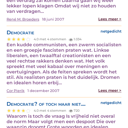
een verdrag zal komen Daarna gaan wij weer
lekker lopen klagen Omdat wij niet zo houden
van verdragen…
Lees meer >
René M. Broeders
18 juni 2007
Democratie
netgedicht
4.0 met 4 stemmen
1.034
Een kudde communisten, een zwerm socialisten
en een groepje fascisten praten wat. Linkse
liberalen, een twaalftal creationisten en een
veel rechtse rakkers denken wat. Het volk
spreekt met veel kabaal over meningen en
overtuigingen. Als de feiten spreken wordt het
stil. Als realisten praten is het duidelijk. Dromen
en idealen horen erbij…
Lees meer >
Cor Pierik
1 december 2007
Democratie? of toch maar niet....
netgedicht
4.0 met 4 stemmen
720
Waarom is toch de vraag Is vrijheid niet overal
de norm Maar volgt men een despoot Die over
waanzin droomt Grote woorden en idealen