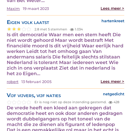
van Bet Weter…
Lees meer >
Maxim
19 maart 2023
Eigen volk laatst
hartenkreet
2.8 met 5 stemmen
1.034
Is dit democratie Waar men een stem heeft Die
niet wordt gehoord Maar wordt bestraft Met
financiële moord Is dit vrijheid Waar eerlijk hard
werken Leidt tot het omhoog gaan Van
andermans salaris Die feitelijk slechts stilstaan
Nederland is tolerant Maar iedereen weet Wie
zich in ons verplaatst Ziet dat in nederland is
het zo Eigen…
Lees meer >
robert
13 februari 2005
Vijf vijvers, vijf naties
netgedicht
Er is nog niet op deze inzending gestemd.
428
De vrede heeft een kleed aan gekregen dat
democratie heet en ook door anderen gedragen
wordt dubbelgangers op het toneel van de
macht die ze dienen als figurant of ledenpop
Dat is een gemakkelijke rol maar in het echt is