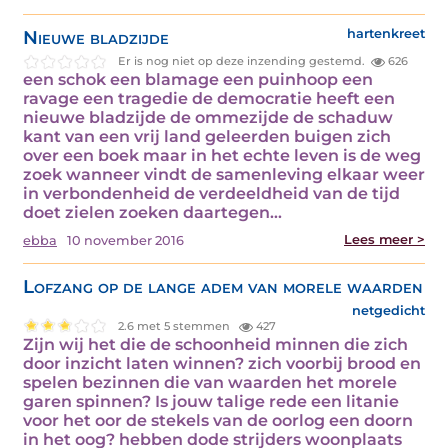
Nieuwe bladzijde
hartenkreet
Er is nog niet op deze inzending gestemd.
626
een schok een blamage een puinhoop een
ravage een tragedie de democratie heeft een
nieuwe bladzijde de ommezijde de schaduw
kant van een vrij land geleerden buigen zich
over een boek maar in het echte leven is de weg
zoek wanneer vindt de samenleving elkaar weer
in verbondenheid de verdeeldheid van de tijd
doet zielen zoeken daartegen…
Lees meer >
ebba
10 november 2016
Lofzang op de lange adem van morele waarden
netgedicht
2.6 met 5 stemmen
427
Zijn wij het die de schoonheid minnen die zich
door inzicht laten winnen? zich voorbij brood en
spelen bezinnen die van waarden het morele
garen spinnen? Is jouw talige rede een litanie
voor het oor de stekels van de oorlog een doorn
in het oog? hebben dode strijders woonplaats