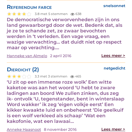
Referendum farce
snelsonnet
3.8 met 5 stemmen
638
De democratische verworvenheden zijn in ons
land gewaarborgd door de wet. Bedenk dat, als
je ze te schande zet, ze zwaar bevochten
werden in ‘t verleden. Een vage vraag, een
wazige verwachting… dat duidt niet op respect
maar op verachting.…
Lees meer >
Hanneke van Almelo
2 april 2016
Dierdicht (2)
netgedicht
3.3 met 3 stemmen
465
‘U zit op een immense roze wolk’ Een witte
kaketoe was aan het woord ‘U hebt te zware
ladingen aan boord We zullen zinken, dus zeg
ik- ontvolk ‘U, tegenstander, bent in winterslaap
Word wakker’ ik zeg ‘eigen volkje eerst’ Een
kikker kwaakte luid en onbeheerst ‘Die geelkuif
is een wolf verkleed als schaap’ ‘Wat een
kakofonie, wat een lawaai…
Lees meer >
Anneke Haasnoot
8 november 2016