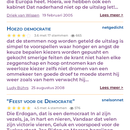
die Europa heet. Hoera, we hebben ook een
kabinet Dat naderhand niet op de uitslag let!…
Lees meer >
Driek van Wissen
19 februari 2005
Hoezo democratie
netgedicht
3.6 met 17 stemmen
665
dat de stemmen nog worden geteld de uitslag is
simpel te voorspellen waar honger en angst de
keuze bepalen kiezers worden gepusht en
gekocht smerige feiten de krant niet halen elke
zeggenschap en hoop ontnomen kan de
weerloze kiezer zelfs niet dromen van een
ommekeer ten goede droef te moede stemt hij
weer zoals van hem verwacht hij…
Lees meer >
Ludy Bührs
25 augustus 2008
"Feest voor de Democratie"
snelsonnet
4.5 met 4 stemmen
576
Die Erdogan, dat is een democraat In al zijn
vezels, ja, in hart en nieren, Vandaar dat velen
zijn victorie vieren, Geluk en voorspoed voor de