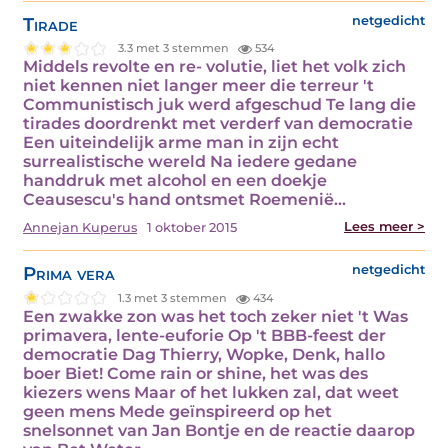
Tirade
netgedicht
3.3 met 3 stemmen
534
Middels revolte en re- volutie, liet het volk zich
niet kennen niet langer meer die terreur 't
Communistisch juk werd afgeschud Te lang die
tirades doordrenkt met verderf van democratie
Een uiteindelijk arme man in zijn echt
surrealistische wereld Na iedere gedane
handdruk met alcohol en een doekje
Ceausescu's hand ontsmet Roemenië…
Lees meer >
Annejan Kuperus
1 oktober 2015
Prima vera
netgedicht
1.3 met 3 stemmen
434
Een zwakke zon was het toch zeker niet 't Was
primavera, lente-euforie Op 't BBB-feest der
democratie Dag Thierry, Wopke, Denk, hallo
boer Biet! Come rain or shine, het was des
kiezers wens Maar of het lukken zal, dat weet
geen mens Mede geïnspireerd op het
snelsonnet van Jan Bontje en de reactie daarop