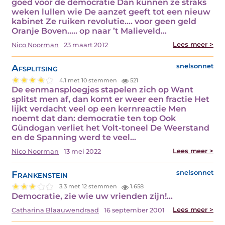
goed voor de democratie Dan kunnen ze straks
weken lullen wie De aanzet geeft tot een nieuw
kabinet Ze ruiken revolutie…. voor geen geld
Oranje Boven….. op naar ’t Malieveld…
Lees meer >
Nico Noorman
23 maart 2012
Afsplitsing
snelsonnet
4.1 met 10 stemmen
521
De eenmansploegjes stapelen zich op Want
splitst men af, dan komt er weer een fractie Het
lijkt verdacht veel op een kernreactie Men
noemt dat dan: democratie ten top Ook
Gündogan verliet het Volt-toneel De Weerstand
en de Spanning werd te veel…
Lees meer >
Nico Noorman
13 mei 2022
Frankenstein
snelsonnet
3.3 met 12 stemmen
1.658
Democratie, zie wie uw vrienden zijn!…
Lees meer >
Catharina Blaauwendraad
16 september 2001