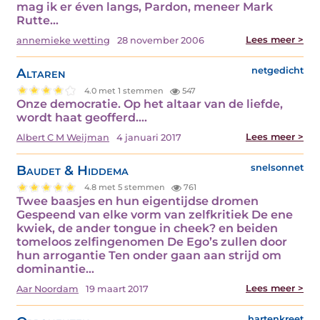
mag ik er éven langs, Pardon, meneer Mark
Rutte…
Lees meer >
annemieke wetting
28 november 2006
Altaren
netgedicht
4.0 met 1 stemmen
547
Onze democratie. Op het altaar van de liefde,
wordt haat geofferd.…
Lees meer >
Albert C M Weijman
4 januari 2017
Baudet & Hiddema
snelsonnet
4.8 met 5 stemmen
761
Twee baasjes en hun eigentijdse dromen
Gespeend van elke vorm van zelfkritiek De ene
kwiek, de ander tongue in cheek? en beiden
tomeloos zelfingenomen De Ego’s zullen door
hun arrogantie Ten onder gaan aan strijd om
dominantie…
Lees meer >
Aar Noordam
19 maart 2017
hartenkreet