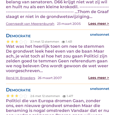
belang van senatoren. D66 krijgt niet wat zij wil
en huilt nu als een kleine krokodil. -------------------
-------------------------------------------- ...Thom de Graaf
slaagt er niet in de grondwetswijziging…
Lees meer >
Coenraedt van Meerenburgh
23 maart 2005
Democratie
snelsonnet
3.1 met 12 stemmen
1.451
Wat was het heerlijk toen om nee te stemmen
De grondwet leek heel even van de baan Maar
ach, je wist toch al hoe het zou gaan Politici zijn
zelden goed te temmen Geen referendum gaan
we nog beleven Ons wordt gewoon de wet weer
voorgeschreven…
Lees meer >
René M. Broeders
26 maart 2007
Democratie
snelsonnet
2.6 met 12 stemmen
1.417
Politici die van Europa dromen Gaan, zonder
ons, een nieuwe grondwet smeden Maar die
benaming is nogal omstreden Vandaar dat er nu