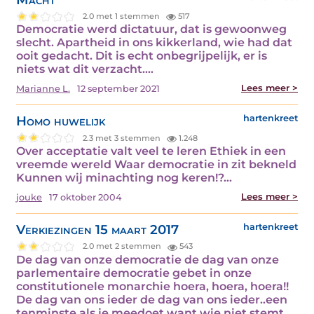
2.0 met 1 stemmen
517
Democratie werd dictatuur, dat is gewoonweg
slecht. Apartheid in ons kikkerland, wie had dat
ooit gedacht. Dit is echt onbegrijpelijk, er is
niets wat dit verzacht.…
Lees meer >
Marianne L.
12 september 2021
Homo huwelijk
hartenkreet
2.3 met 3 stemmen
1.248
Over acceptatie valt veel te leren Ethiek in een
vreemde wereld Waar democratie in zit bekneld
Kunnen wij minachting nog keren!?…
Lees meer >
jouke
17 oktober 2004
Verkiezingen 15 maart 2017
hartenkreet
2.0 met 2 stemmen
543
De dag van onze democratie de dag van onze
parlementaire democratie gebet in onze
constitutionele monarchie hoera, hoera, hoera!!
De dag van ons ieder de dag van ons ieder..een
tenminste als je meedoet want wie niet stemt