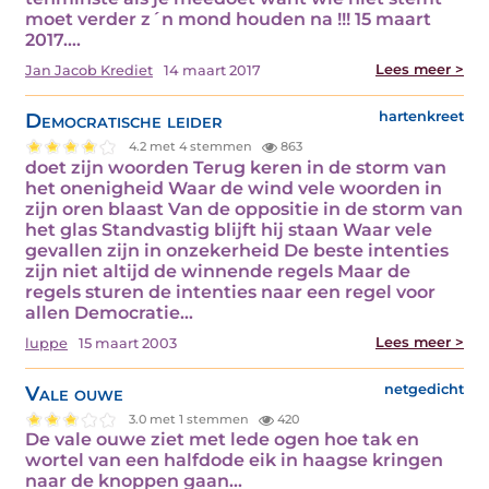
moet verder z´n mond houden na !!! 15 maart
2017.…
Lees meer >
Jan Jacob Krediet
14 maart 2017
Democratische leider
hartenkreet
4.2 met 4 stemmen
863
doet zijn woorden Terug keren in de storm van
het onenigheid Waar de wind vele woorden in
zijn oren blaast Van de oppositie in de storm van
het glas Standvastig blijft hij staan Waar vele
gevallen zijn in onzekerheid De beste intenties
zijn niet altijd de winnende regels Maar de
regels sturen de intenties naar een regel voor
allen Democratie…
Lees meer >
luppe
15 maart 2003
Vale ouwe
netgedicht
3.0 met 1 stemmen
420
De vale ouwe ziet met lede ogen hoe tak en
wortel van een halfdode eik in haagse kringen
naar de knoppen gaan…