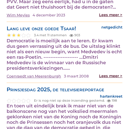
PVV. Maar zeg eens eerlijk, had u in de gaten
dat Geert niet thuishoort bij de democraten?…
Lees meer >
Wim Meyles
4 december 2023
Lang leve onze goede Tsaar!
netgedicht
3.4 met 11 stemmen
903
Democratie is moeilijk aan te leren. Er kwam
dus geen verrassing uit de bus. De uitslag klinkt
niet als een nieuw begin, want Medvedev is echt
een ras-Poetin. -------------------- ...Dmitri
Medvedev is de winnaar van de Russische
presidentsverkiezingen...…
Lees meer >
Coenraedt van Meerenburgh
3 maart 2008
Prinsjesdag 2025, de televisiereportage
hartenkreet
Er is nog niet op deze inzending gestemd.
198
En toen uit eindelijk brak ik maar niet van de
balkonscene nog van het volkslied meermalen
geklonken niet van de Koning noch de Koningin
noch de Prinsessen noch het oranjevolk dus niet
van de dag van de democratie gebed in die