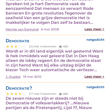
Spreken tot je hart Democratie vaak de
eenzaamheid Dat mensen zo verwart Rode
banieren En grote revoluties Tegenover de
saaiheid Van een grijze democratie Het is
makkelijker te volgen Dan zelf te bestaan…
Lees meer >
Meinte van Egmond
6 mei 2008
Democratie
netgedicht
2.5 met 4 stemmen
460
Wordt er in dit land eigenlijk wel gestemd Want
ik heb inmiddels wel geleerd Dat in Den Haag
alleen de lobby regeert En de democratie staat
in zijn hemd Want bij elke uitslag blijkt de
kiezer Toch weer automatische de verliezer…
Lees meer >
J. Quekel
19 mei 2010
Democratie?
netgedicht
3.7 met 3 stemmen
482
De zeven nieuwe zijn er steeds niet bij
Democratie of volksverlakkerij? ...Nieuwe
partijen als de Piratenpartij, Lijst 17, Nieuw