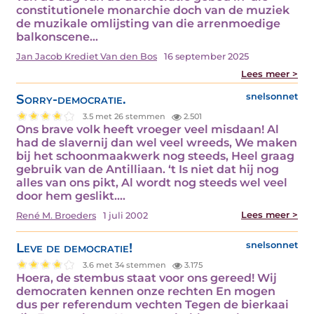
constitutionele monarchie doch van de muziek
de muzikale omlijsting van die arrenmoedige
balkonscene…
Jan Jacob Krediet Van den Bos
16 september 2025
Lees meer >
Sorry-democratie.
snelsonnet
3.5 met 26 stemmen
2.501
Ons brave volk heeft vroeger veel misdaan! Al
had de slavernij dan wel veel wreeds, We maken
bij het schoonmaakwerk nog steeds, Heel graag
gebruik van de Antilliaan. ‘t Is niet dat hij nog
alles van ons pikt, Al wordt nog steeds wel veel
door hem geslikt.…
Lees meer >
René M. Broeders
1 juli 2002
Leve de democratie!
snelsonnet
3.6 met 34 stemmen
3.175
Hoera, de stembus staat voor ons gereed! Wij
democraten kennen onze rechten En mogen
dus per referendum vechten Tegen de bierkaai