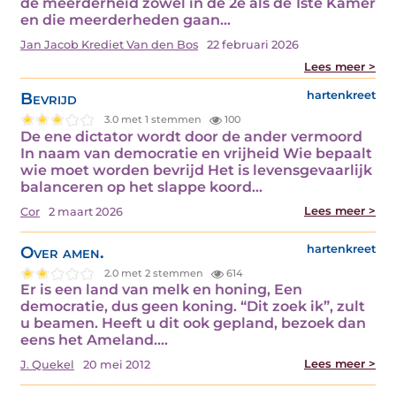
de meerderheid zowel in de 2e als de 1ste Kamer
en die meerderheden gaan…
Jan Jacob Krediet Van den Bos
22 februari 2026
Lees meer >
Bevrijd
hartenkreet
3.0 met 1 stemmen
100
De ene dictator wordt door de ander vermoord
In naam van democratie en vrijheid Wie bepaalt
wie moet worden bevrijd Het is levensgevaarlijk
balanceren op het slappe koord…
Lees meer >
Cor
2 maart 2026
Over amen.
hartenkreet
2.0 met 2 stemmen
614
Er is een land van melk en honing, Een
democratie, dus geen koning. “Dit zoek ik”, zult
u beamen. Heeft u dit ook gepland, bezoek dan
eens het Ameland.…
Lees meer >
J. Quekel
20 mei 2012