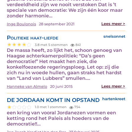
verdeeldheid zijn we nooit verstoken Dat is ’t
speciale van democratie: We zijn één koor maar
zonder harmonie…
Lees meer >
Inge Boulonois
28 september 2021
Politieke haat-liefde
snelsonnet
3.8 met 5 stemmen
841
De massa heeft, zo lijkt het, schoon genoeg van
Haagse achterkamerpolitiek: “Da’s geen
democratie!” Het maakt hen ziek, die
konkelfoezende regeringsploeg. Let op: zij die
zich nu in woede hullen, gaan straks het hardst
van “Land van Lubbers” smullen.…
Lees meer >
Hanneke van Almelo
20 juni 2015
DE JORDAAN KOMT IN OPSTAND
hartenkreet
1.0 met 1 stemmen
754
een kring van vooral Jordanezen vormen een
ketting rond het Paleis als hoeders van de
democratie!!…