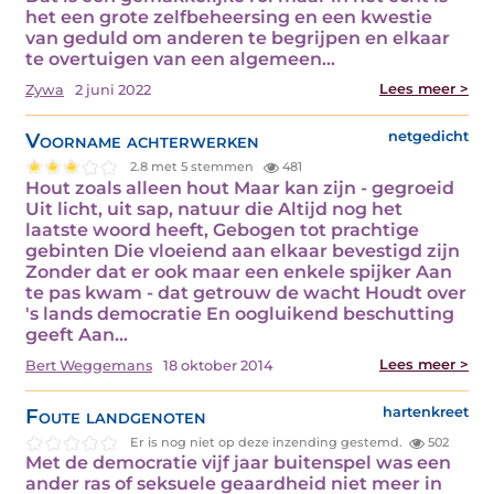
het een grote zelfbeheersing en een kwestie
van geduld om anderen te begrijpen en elkaar
te overtuigen van een algemeen…
Lees meer >
Zywa
2 juni 2022
Voorname achterwerken
netgedicht
2.8 met 5 stemmen
481
Hout zoals alleen hout Maar kan zijn - gegroeid
Uit licht, uit sap, natuur die Altijd nog het
laatste woord heeft, Gebogen tot prachtige
gebinten Die vloeiend aan elkaar bevestigd zijn
Zonder dat er ook maar een enkele spijker Aan
te pas kwam - dat getrouw de wacht Houdt over
's lands democratie En oogluikend beschutting
geeft Aan…
Lees meer >
Bert Weggemans
18 oktober 2014
Foute landgenoten
hartenkreet
Er is nog niet op deze inzending gestemd.
502
Met de democratie vijf jaar buitenspel was een
ander ras of seksuele geaardheid niet meer in