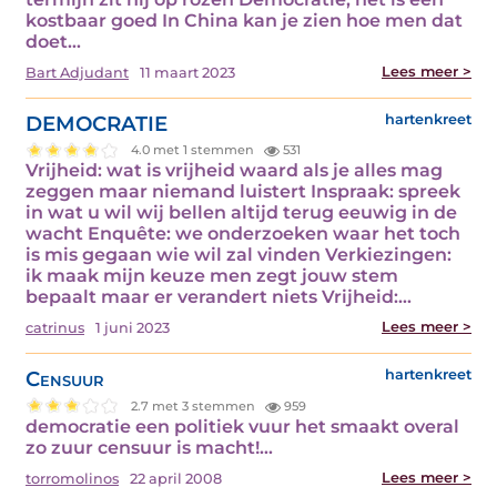
kostbaar goed In China kan je zien hoe men dat
doet…
Lees meer >
Bart Adjudant
11 maart 2023
DEMOCRATIE
hartenkreet
4.0 met 1 stemmen
531
Vrijheid: wat is vrijheid waard als je alles mag
zeggen maar niemand luistert Inspraak: spreek
in wat u wil wij bellen altijd terug eeuwig in de
wacht Enquête: we onderzoeken waar het toch
is mis gegaan wie wil zal vinden Verkiezingen:
ik maak mijn keuze men zegt jouw stem
bepaalt maar er verandert niets Vrijheid:…
Lees meer >
catrinus
1 juni 2023
Censuur
hartenkreet
2.7 met 3 stemmen
959
democratie een politiek vuur het smaakt overal
zo zuur censuur is macht!…
Lees meer >
torromolinos
22 april 2008