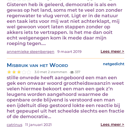
Gisteren heb ik geleerd, democratie is als een
gewas op het land, soms met te veel zon zonder
regenwater te vlug verrot. Ligt er in de natuur
een taak iets voor mij wat niet achterklapt, mij
wel gewoon voort laten stappen zonder op
akkers iets te vertrappen. Is het me dan ooit
echt welgenegen kom ik mede daar mijn
roeping tegen.…
Lees meer >
annemieke steenbergen
9 maart 2019
Misbruik van het Woord
netgedicht
3.0 met 2 stemmen
337
stille onvrede heeft aangeboord een man een
gek een onwaar woord grootheidswaanzin weet
velen hiermee bekoort een man een gek z’n
leugens worden aangehoord waarmee de
openbare orde blijvend is verstoord een man
een ijdeltuit diep gestoord lokte een reactie bij
het gepeupel uit het scheelde slechts een fractie
of de democratie…
Lees meer >
catrinus
11 januari 2021