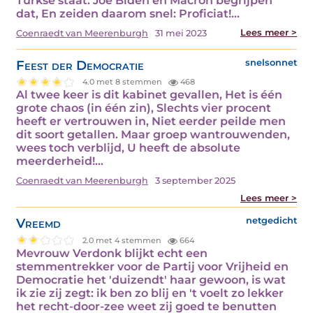
Turkse staat. Joe Biden en Macron begrijpen
dat, En zeiden daarom snel: Proficiat!…
Lees meer >
Coenraedt van Meerenburgh
31 mei 2023
Feest der Democratie
snelsonnet
4.0 met 8 stemmen
468
Al twee keer is dit kabinet gevallen, Het is één
grote chaos (in één zin), Slechts vier procent
heeft er vertrouwen in, Niet eerder peilde men
dit soort getallen. Maar groep wantrouwenden,
wees toch verblijd, U heeft de absolute
meerderheid!…
Coenraedt van Meerenburgh
3 september 2025
Lees meer >
Vreemd
netgedicht
2.0 met 4 stemmen
664
Mevrouw Verdonk blijkt echt een
stemmentrekker voor de Partij voor Vrijheid en
Democratie het 'duizendt' haar gewoon, is wat
ik zie zij zegt: ik ben zo blij en 't voelt zo lekker
het recht-door-zee weet zij goed te benutten