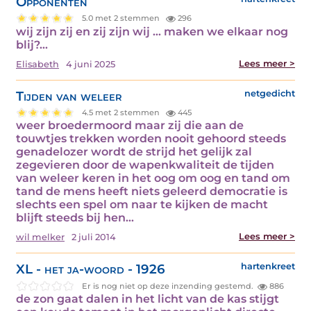
Opponenten
5.0 met 2 stemmen
296
wij zijn zij en zij zijn wij … maken we elkaar nog
blij?…
Lees meer >
Elisabeth
4 juni 2025
Tijden van weleer
netgedicht
4.5 met 2 stemmen
445
weer broedermoord maar zij die aan de
touwtjes trekken worden nooit gehoord steeds
genadelozer wordt de strijd het gelijk zal
zegevieren door de wapenkwaliteit de tijden
van weleer keren in het oog om oog en tand om
tand de mens heeft niets geleerd democratie is
slechts een spel om naar te kijken de macht
blijft steeds bij hen…
Lees meer >
wil melker
2 juli 2014
XL - het ja-woord - 1926
hartenkreet
Er is nog niet op deze inzending gestemd.
886
de zon gaat dalen in het licht van de kas stijgt