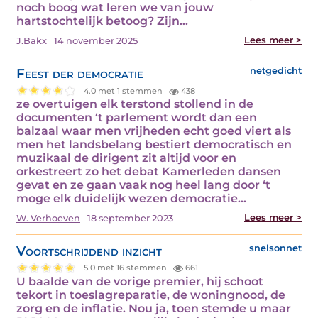
noch boog wat leren we van jouw
hartstochtelijk betoog? Zijn…
Lees meer >
J.Bakx
14 november 2025
Feest der democratie
netgedicht
4.0 met 1 stemmen
438
ze overtuigen elk terstond stollend in de
documenten ‘t parlement wordt dan een
balzaal waar men vrijheden echt goed viert als
men het landsbelang bestiert democratisch en
muzikaal de dirigent zit altijd voor en
orkestreert zo het debat Kamerleden dansen
gevat en ze gaan vaak nog heel lang door ‘t
moge elk duidelijk wezen democratie…
Lees meer >
W. Verhoeven
18 september 2023
Voortschrijdend inzicht
snelsonnet
5.0 met 16 stemmen
661
U baalde van de vorige premier, hij schoot
tekort in toeslagreparatie, de woningnood, de
zorg en de inflatie. Nou ja, toen stemde u maar