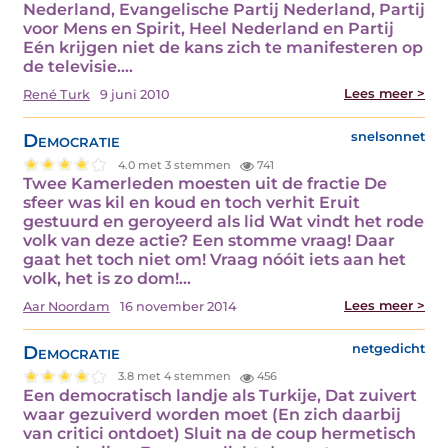
Nederland, Evangelische Partij Nederland, Partij
voor Mens en Spirit, Heel Nederland en Partij
Eén krijgen niet de kans zich te manifesteren op
de televisie.…
Lees meer >
René Turk
9 juni 2010
Democratie
snelsonnet
4.0 met 3 stemmen
741
Twee Kamerleden moesten uit de fractie De
sfeer was kil en koud en toch verhit Eruit
gestuurd en geroyeerd als lid Wat vindt het rode
volk van deze actie? Een stomme vraag! Daar
gaat het toch niet om! Vraag nóóit iets aan het
volk, het is zo dom!…
Lees meer >
Aar Noordam
16 november 2014
Democratie
netgedicht
3.8 met 4 stemmen
456
Een democratisch landje als Turkije, Dat zuivert
waar gezuiverd worden moet (En zich daarbij
van critici ontdoet) Sluit na de coup hermetisch