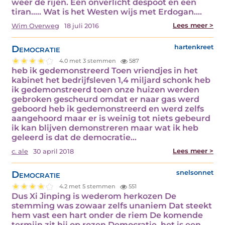
weer de rijen. Een onverlicht despoot en een
tiran….. Wat is het Westen wijs met Erdogan.…
Lees meer >
Wim Overweg
18 juli 2016
Democratie
hartenkreet
4.0 met 3 stemmen
587
heb ik gedemonstreerd Toen vriendjes in het
kabinet het bedrijfsleven 1,4 miljard schonk heb
ik gedemonstreerd toen onze huizen werden
gebroken gescheurd omdat er naar gas werd
geboord heb ik gedemonstreerd en werd zelfs
aangehoord maar er is weinig tot niets gebeurd
ik kan blijven demonstreren maar wat ik heb
geleerd is dat de democratie…
Lees meer >
c. ale
30 april 2018
Democratie
snelsonnet
4.2 met 5 stemmen
551
Dus Xi Jinping is wederom herkozen De
stemming was zowaar zelfs unaniem Dat steekt
hem vast een hart onder de riem De komende
termijn zit hij op rozen Democratie, het is een