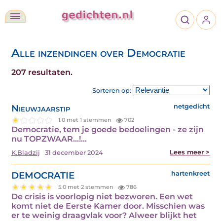
Alle inzendingen over Democratie
207 resultaten.
Sorteren op:
Nieuwjaarstip
netgedicht
1.0 met 1 stemmen
702
Democratie, tem je goede bedoelingen - ze zijn
nu TOPZWAAR...!…
Lees meer >
K.Bladzij
31 december 2024
DEMOCRATIE
hartenkreet
5.0 met 2 stemmen
786
De crisis is voorlopig niet bezworen. Een wet
komt niet de Eerste Kamer door. Misschien was
er te weinig draagvlak voor? Alweer blijkt het