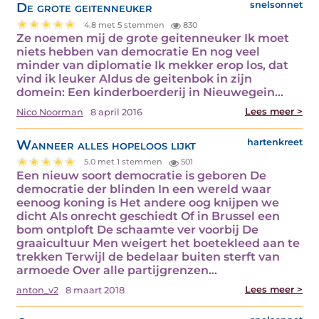
De grote geitenneuker
snelsonnet
4.8 met 5 stemmen
830
Ze noemen mij de grote geitenneuker Ik moet
niets hebben van democratie En nog veel
minder van diplomatie Ik mekker erop los, dat
vind ik leuker Aldus de geitenbok in zijn
domein: Een kinderboerderij in Nieuwegein…
Lees meer >
Nico Noorman
8 april 2016
Wanneer alles hopeloos lijkt
hartenkreet
5.0 met 1 stemmen
501
Een nieuw soort democratie is geboren De
democratie der blinden In een wereld waar
eenoog koning is Het andere oog knijpen we
dicht Als onrecht geschiedt Of in Brussel een
bom ontploft De schaamte ver voorbij De
graaicultuur Men weigert het boetekleed aan te
trekken Terwijl de bedelaar buiten sterft van
armoede Over alle partijgrenzen…
Lees meer >
anton_v2
8 maart 2018