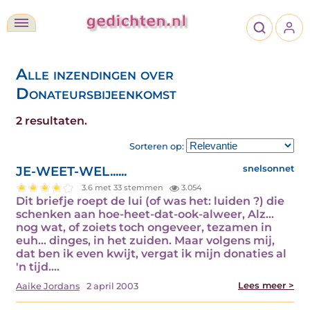
Alle inzendingen over
Donateursbijeenkomst
2 resultaten.
Sorteren op:
JE-WEET-WEL......
snelsonnet
3.6 met 33 stemmen
3.054
Dit briefje roept de lui (of was het: luiden ?) die
schenken aan hoe-heet-dat-ook-alweer, Alz…
nog wat, of zoiets toch ongeveer, tezamen in
euh… dinges, in het zuiden. Maar volgens mij,
dat ben ik even kwijt, vergat ik mijn donaties al
'n tijd.…
Lees meer >
Aaike Jordans
2 april 2003