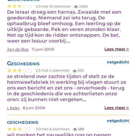
3.3 met 10 stemmen
3.820
De leraar droeg een harnas. Zwaaide met een
goedendag. Niemand zei iets terug. De
ophaalbrug bleef omhoog. Een leerling op de
uitkijk gebaarde. Pek en veren stonden klaar.
Net op tijd kon de ridder ontsnappen. De bel,
weer een lesuur voorbij.…
Lees meer >
Jan de Bas
11 juni 2005
Geschiedenis
netgedicht
2.5 met 4 stemmen
633
ze strelend over zachte tijden of stelt ze de
heimweefabriek in werking bij vlagen stuurt ze
ons een bericht en zet ons - onverhoeds - terug
in de geschiedenis die we achterlieten onze
oren: zij kunnen niet vergeten…
Lees meer >
j. bakx
8 juni 2008
geschiedenis
netgedicht
3.0 met 6 stemmen
588
wij merken het nauwelijks nog op passen