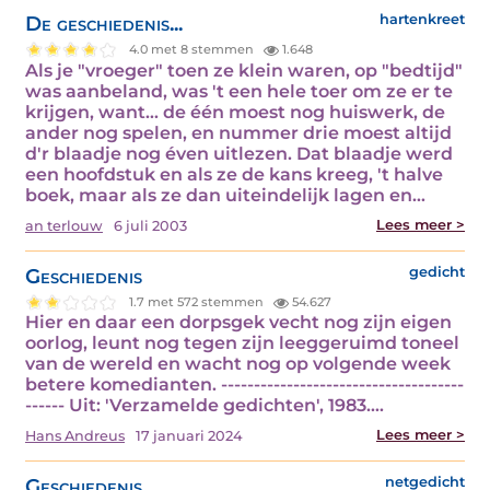
De geschiedenis...
hartenkreet
4.0 met 8 stemmen
1.648
Als je "vroeger" toen ze klein waren, op "bedtijd"
was aanbeland, was 't een hele toer om ze er te
krijgen, want... de één moest nog huiswerk, de
ander nog spelen, en nummer drie moest altijd
d'r blaadje nog éven uitlezen. Dat blaadje werd
een hoofdstuk en als ze de kans kreeg, 't halve
boek, maar als ze dan uiteindelijk lagen en…
Lees meer >
an terlouw
6 juli 2003
Geschiedenis
gedicht
1.7 met 572 stemmen
54.627
Hier en daar een dorpsgek vecht nog zijn eigen
oorlog, leunt nog tegen zijn leeggeruimd toneel
van de wereld en wacht nog op volgende week
betere komedianten. -------------------------------------
------ Uit: 'Verzamelde gedichten', 1983.…
Lees meer >
Hans Andreus
17 januari 2024
Geschiedenis
netgedicht