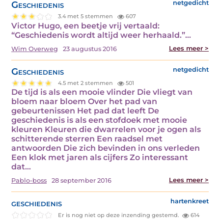
Geschiedenis
netgedicht
3.4 met 5 stemmen
607
Victor Hugo, een beetje vrij vertaald:
“Geschiedenis wordt altijd weer herhaald.”…
Lees meer >
Wim Overweg
23 augustus 2016
Geschiedenis
netgedicht
4.5 met 2 stemmen
501
De tijd is als een mooie vlinder Die vliegt van
bloem naar bloem Over het pad van
gebeurtenissen Het pad dat leeft De
geschiedenis is als een stofdoek met mooie
kleuren Kleuren die dwarrelen voor je ogen als
schitterende sterren Een raadsel met
antwoorden Die zich bevinden in ons verleden
Een klok met jaren als cijfers Zo interessant
dat…
Lees meer >
Pablo-boss
28 september 2016
geschiedenis
hartenkreet
Er is nog niet op deze inzending gestemd.
614