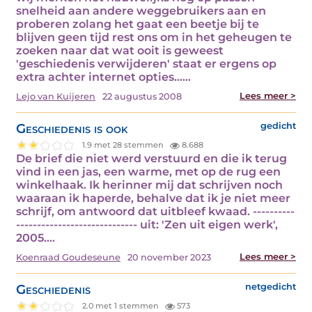
snelheid aan andere weggebruikers aan en
proberen zolang het gaat een beetje bij te
blijven geen tijd rest ons om in het geheugen te
zoeken naar dat wat ooit is geweest
'geschiedenis verwijderen' staat er ergens op
extra achter internet opties...…
Lees meer >
Lejo van Kuijeren
22 augustus 2008
Geschiedenis is ook
gedicht
1.9 met 28 stemmen
8.688
De brief die niet werd verstuurd en die ik terug
vind in een jas, een warme, met op de rug een
winkelhaak. Ik herinner mij dat schrijven noch
waaraan ik haperde, behalve dat ik je niet meer
schrijf, om antwoord dat uitbleef kwaad. ----------
----------------------------- uit: 'Zen uit eigen werk',
2005.…
Lees meer >
Koenraad Goudeseune
20 november 2023
Geschiedenis
netgedicht
2.0 met 1 stemmen
573