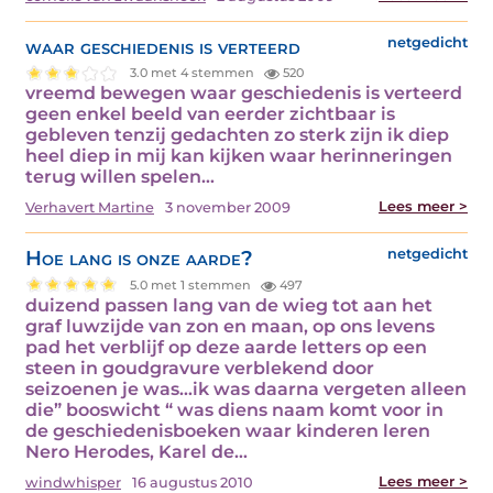
waar geschiedenis is verteerd
netgedicht
3.0 met 4 stemmen
520
vreemd bewegen waar geschiedenis is verteerd
geen enkel beeld van eerder zichtbaar is
gebleven tenzij gedachten zo sterk zijn ik diep
heel diep in mij kan kijken waar herinneringen
terug willen spelen…
Lees meer >
Verhavert Martine
3 november 2009
Hoe lang is onze aarde?
netgedicht
5.0 met 1 stemmen
497
duizend passen lang van de wieg tot aan het
graf luwzijde van zon en maan, op ons levens
pad het verblijf op deze aarde letters op een
steen in goudgravure verblekend door
seizoenen je was…ik was daarna vergeten alleen
die” booswicht “ was diens naam komt voor in
de geschiedenisboeken waar kinderen leren
Nero Herodes, Karel de…
Lees meer >
windwhisper
16 augustus 2010