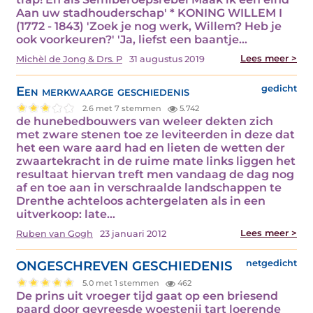
Aan uw stadhouderschap' * KONING WILLEM I
(1772 - 1843) 'Zoek je nog werk, Willem? Heb je
ook voorkeuren?' 'Ja, liefst een baantje…
Lees meer >
Michèl de Jong & Drs. P
31 augustus 2019
Een merkwaarge geschiedenis
gedicht
2.6 met 7 stemmen
5.742
de hunebedbouwers van weleer dekten zich
met zware stenen toe ze leviteerden in deze dat
het een ware aard had en lieten de wetten der
zwaartekracht in de ruime mate links liggen het
resultaat hiervan treft men vandaag de dag nog
af en toe aan in verschraalde landschappen te
Drenthe achteloos achtergelaten als in een
uitverkoop: late…
Lees meer >
Ruben van Gogh
23 januari 2012
ONGESCHREVEN GESCHIEDENIS
netgedicht
5.0 met 1 stemmen
462
De prins uit vroeger tijd gaat op een briesend
paard door gevreesde woestenij tart loerende