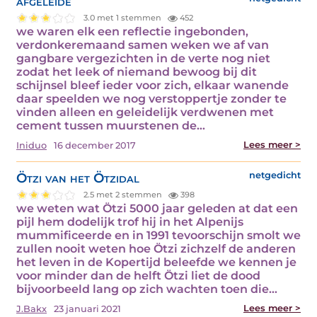
afgeleide
3.0 met 1 stemmen
452
we waren elk een reflectie ingebonden,
verdonkeremaand samen weken we af van
gangbare vergezichten in de verte nog niet
zodat het leek of niemand bewoog bij dit
schijnsel bleef ieder voor zich, elkaar wanende
daar speelden we nog verstoppertje zonder te
vinden alleen en geleidelijk verdwenen met
cement tussen muurstenen de…
Lees meer >
Iniduo
16 december 2017
Ötzi van het Ötzidal
netgedicht
2.5 met 2 stemmen
398
we weten wat Ötzi 5000 jaar geleden at dat een
pijl hem dodelijk trof hij in het Alpenijs
mummificeerde en in 1991 tevoorschijn smolt we
zullen nooit weten hoe Ötzi zichzelf de anderen
het leven in de Kopertijd beleefde we kennen je
voor minder dan de helft Ötzi liet de dood
bijvoorbeeld lang op zich wachten toen die…
Lees meer >
J.Bakx
23 januari 2021