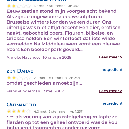
1.7 met 3 stemmen
367
Eeuw zestien stond mijn voorgeslacht bekend
Als zijnde ongewone sneeuwsculpturen
Brusselse winters konden weken duren Ons
uiterlijk was niet altijd decent Een dier, erotisch
naakt, gebocheld boers, Figuren, bijbelse, en
Griekse helden Een winterfeest dat iets wilde
vermelden Na Middeleeuwen komt een nieuwe
koers Een beeldenpark gevuld…
Lees meer >
Anneke Haasnoot
10 januari 2026
zijn Danae
netgedicht
2.1 met 10 stemmen
809
omdat geschiedenis moet zijn…
Lees meer >
Frans Vlinderman
3 mei 2007
Ontmanteld
netgedicht
4.0 met 15 stemmen
1.237
~~~ als voering van zijn rafelgeheugen lapte ze
flarden op tot een geheel ontvoerd was de kou
botrakend fragmenten zonder pasvorm