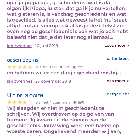
opa, ja pippa opa, geschiedenis, wat is dat
eigenlijk Pippa, luister, dat ga ik je nu vertellen
wat gisteren is, is vandaag geschiedenis en wat
is geschied, is alles wat geweest is het 'nu' staat
altijd brutaal voorop ook al las je deze tekst zo-
even nog op geschiedenis is ook wat je ooit hebt
beleefd niet dat je dat later nog allemaal…
Lees meer >
jan zwennes
10 juni 2018
geschiedenis
hartenkreet
5.0 met 1 stemmen
766
en hebben we er een dagje geschiedenis bij…
Lees meer >
jan zwennes
26 november 2018
Uit de plooien
netgedicht
3.5 met 4 stemmen
690
Wij slaagden er niet in geschiedenis te
schrijven. Wij overdreven op de golven van
humeur. Jij kwam uit de plooien van de
geschiedenis. Jouw wieg werd een baken op
woeste baren. Ongehavend meerden wij aan,