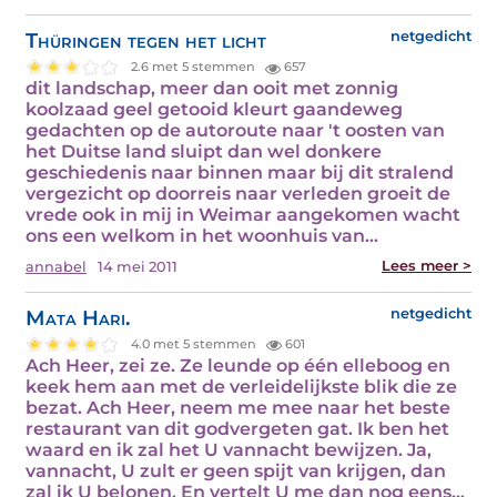
Thüringen tegen het licht
netgedicht
2.6 met 5 stemmen
657
dit landschap, meer dan ooit met zonnig
koolzaad geel getooid kleurt gaandeweg
gedachten op de autoroute naar 't oosten van
het Duitse land sluipt dan wel donkere
geschiedenis naar binnen maar bij dit stralend
vergezicht op doorreis naar verleden groeit de
vrede ook in mij in Weimar aangekomen wacht
ons een welkom in het woonhuis van…
Lees meer >
annabel
14 mei 2011
Mata Hari.
netgedicht
4.0 met 5 stemmen
601
Ach Heer, zei ze. Ze leunde op één elleboog en
keek hem aan met de verleidelijkste blik die ze
bezat. Ach Heer, neem me mee naar het beste
restaurant van dit godvergeten gat. Ik ben het
waard en ik zal het U vannacht bewijzen. Ja,
vannacht, U zult er geen spijt van krijgen, dan
zal ik U belonen. En vertelt U me dan nog eens…