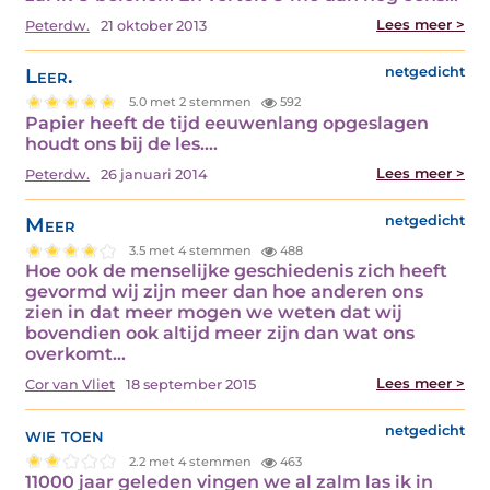
Lees meer >
Peterdw.
21 oktober 2013
Leer.
netgedicht
5.0 met 2 stemmen
592
Papier heeft de tijd eeuwenlang opgeslagen
houdt ons bij de les.…
Lees meer >
Peterdw.
26 januari 2014
Meer
netgedicht
3.5 met 4 stemmen
488
Hoe ook de menselijke geschiedenis zich heeft
gevormd wij zijn meer dan hoe anderen ons
zien in dat meer mogen we weten dat wij
bovendien ook altijd meer zijn dan wat ons
overkomt…
Lees meer >
Cor van Vliet
18 september 2015
wie toen
netgedicht
2.2 met 4 stemmen
463
11000 jaar geleden vingen we al zalm las ik in