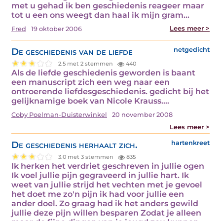
met u gehad ik ben geschiedenis reageer maar
tot u een ons weegt dan haal ik mijn gram…
Lees meer >
Fred
19 oktober 2006
De geschiedenis van de liefde
netgedicht
2.5 met 2 stemmen
440
Als de liefde geschiedenis geworden is baant
een manuscript zich een weg naar een
ontroerende liefdesgeschiedenis. gedicht bij het
gelijknamige boek van Nicole Krauss.…
Coby Poelman-Duisterwinkel
20 november 2008
Lees meer >
De geschiedenis herhaalt zich.
hartenkreet
3.0 met 3 stemmen
835
Ik herken het verdriet geschreven in jullie ogen
Ik voel jullie pijn gegraveerd in jullie hart. Ik
weet van jullie strijd het vechten met je gevoel
het doet me zo'n pijn ik had voor jullie een
ander doel. Zo graag had ik het anders gewild
jullie deze pijn willen besparen Zodat je alleen