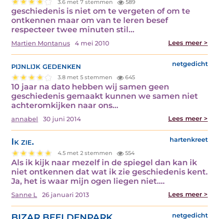
3.6 met 7 stemmen
589
geschiedenis is niet om te vergeten of om te
ontkennen maar om van te leren besef
respecteer twee minuten stil…
Lees meer >
Martien Montanus
4 mei 2010
pijnlijk gedenken
netgedicht
3.8 met 5 stemmen
645
10 jaar na dato hebben wij samen geen
geschiedenis gemaakt kunnen we samen niet
achteromkijken naar ons…
Lees meer >
annabel
30 juni 2014
Ik zie.
hartenkreet
4.5 met 2 stemmen
554
Als ik kijk naar mezelf in de spiegel dan kan ik
niet ontkennen dat wat ik zie geschiedenis kent.
Ja, het is waar mijn ogen liegen niet.…
Lees meer >
Sanne L
26 januari 2013
BIZAR BEELDENPARK
netgedicht