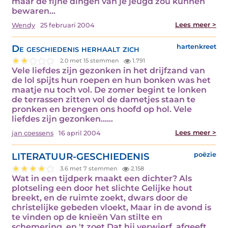
maar de fijne dingen van je jeugd zou kunnen
bewaren…
Lees meer >
Wendy
25 februari 2004
De geschiedenis herhaalt zich
hartenkreet
2.0 met 15 stemmen
1.791
Vele liefdes zijn gezonken in het drijfzand van
de lol spijts hun roepen en hun bonken was het
maatje nu toch vol. De zomer begint te lonken
de terrassen zitten vol de dametjes staan te
pronken en brengen ons hoofd op hol. Vele
liefdes zijn gezonken...…
Lees meer >
jan coessens
16 april 2004
LITERATUUR-GESCHIEDENIS
poëzie
3.6 met 7 stemmen
2.158
Wat in een tijdperk maakt een dichter? Als
plotseling een door het slichte Gelijke hout
breekt, en de ruimte zoekt, dwars door de
christelijke gebeden vloekt, Maar in de avond is
te vinden op de knieën Van stilte en
schemering, en 't zoet Dat hij verwierf, afgeeft,