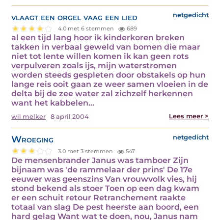
vlaagt een orgel vaag een lied
netgedicht
4.0 met 6 stemmen
689
al een tijd lang hoor ik kinderkoren breken
takken in verbaal geweld van bomen die maar
niet tot lente willen komen ik kan geen rots
verpulveren zoals ijs, mijn waterstromen
worden steeds gespleten door obstakels op hun
lange reis ooit gaan ze weer samen vloeien in de
delta bij de zee water zal zichzelf herkennen
want het kabbelen…
Lees meer >
wil melker
8 april 2004
Wroeging
netgedicht
3.0 met 3 stemmen
547
De mensenbrander Janus was tamboer Zijn
bijnaam was 'de rammelaar der prins' De 17e
eeuwer was geenszins Van vrouwvolk vies, hij
stond bekend als stoer Toen op een dag kwam
er een schuit retour Retranchement raakte
totaal van slag De pest heerste aan boord, een
hard gelag Want wat te doen, nou, Janus nam