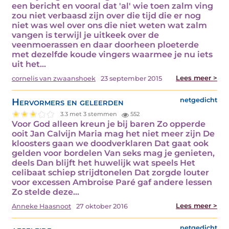
een bericht en vooral dat 'al' wie toen zalm ving
zou niet verbaasd zijn over die tijd die er nog
niet was wel over ons die niet weten wat zalm
vangen is terwijl je uitkeek over de
veenmoerassen en daar doorheen ploeterde
met dezelfde koude vingers waarmee je nu iets
uit het…
Lees meer >
cornelis van zwaanshoek
23 september 2015
Hervormers en geleerden
netgedicht
3.3 met 3 stemmen
552
Voor God alleen kreun je bij baren Zo opperde
ooit Jan Calvijn Maria mag het niet meer zijn De
kloosters gaan we doodverklaren Dat gaat ook
gelden voor bordelen Van seks mag je genieten,
deels Dan blijft het huwelijk wat speels Het
celibaat schiep strijdtonelen Dat zorgde louter
voor excessen Ambroise Paré gaf andere lessen
Zo stelde deze…
Lees meer >
Anneke Haasnoot
27 oktober 2016
netgedicht