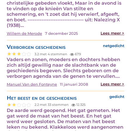
christelijke gebeden vloekt, Maar in de avond is
te vinden op de knieën Van stilte en
schemering, en 't zoet dat hij verwierf, afgeeft,
en boet. -------------------------------- uit: Nalezing X
(1938)…
Lees meer >
Willem de Merode
7 december 2025
Verborgen geschiedenis
netgedicht
3.2 met 4 stemmen
679
Vaders en zonen, moeders en dochters hebben
zich altijd gewillig naar de slachtbank van de
geschiedenis begeven. Slechts geboren om de
verborgen agenda van de genen te vervullen.…
Lees meer >
Manuel Van den Fonteyne
11 januari 2008
Het beest en de geschiedenis
gedicht
2.2 met 33 stemmen
12.325
De aarde werd geopend. Het gat gemeten. Het
gat werd de maat van het beest. En het gat
werd weer gesloten. De maten van het beest
leken nu bekend. Klakkeloos werd aangenomen