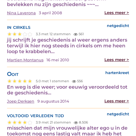
bevlekken nu zijn geschiedenis ~~~…
Lees meer >
Nina Laverona
3 april 2008
in cirkels
netgedicht
3.3 met 12 stemmen
561
jij schrijft je geschiedenis al weer ergens anders
terwijl ik hier nog steeds in cirkels om me heen
loop te krabbelen…
Lees meer >
Martien Montanus
16 mei 2010
Ooit
hartenkreet
5.0 met 1 stemmen
556
En weg is die weer; voor eeuwig veroordeeld tot
de geschiedenis…
Lees meer >
Joep Derksen
9 augustus 2014
voltooid verleden tijd
netgedicht
3.9 met 21 stemmen
8.506
misschien dat mijn vrouwelijke alter ego u in de
toekomst nog eens lastig valt maar ik heb het