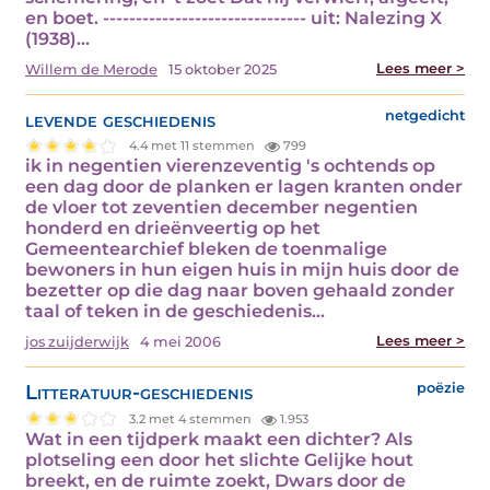
en boet. ------------------------------- uit: Nalezing X
(1938)…
Lees meer >
Willem de Merode
15 oktober 2025
levende geschiedenis
netgedicht
4.4 met 11 stemmen
799
ik in negentien vierenzeventig 's ochtends op
een dag door de planken er lagen kranten onder
de vloer tot zeventien december negentien
honderd en drieënveertig op het
Gemeentearchief bleken de toenmalige
bewoners in hun eigen huis in mijn huis door de
bezetter op die dag naar boven gehaald zonder
taal of teken in de geschiedenis…
Lees meer >
jos zuijderwijk
4 mei 2006
Litteratuur-geschiedenis
poëzie
3.2 met 4 stemmen
1.953
Wat in een tijdperk maakt een dichter? Als
plotseling een door het slichte Gelijke hout
breekt, en de ruimte zoekt, Dwars door de