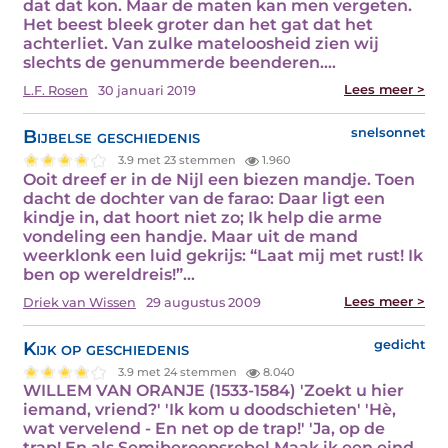
dat dat kon. Maar de maten kan men vergeten.
Het beest bleek groter dan het gat dat het
achterliet. Van zulke mateloosheid zien wij
slechts de genummerde beenderen.…
Lees meer >
L.F. Rosen
30 januari 2019
Bijbelse geschiedenis
snelsonnet
3.9 met 23 stemmen
1.960
Ooit dreef er in de Nijl een biezen mandje. Toen
dacht de dochter van de farao: Daar ligt een
kindje in, dat hoort niet zo; Ik help die arme
vondeling een handje. Maar uit de mand
weerklonk een luid gekrijs: “Laat mij met rust! Ik
ben op wereldreis!”…
Lees meer >
Driek van Wissen
29 augustus 2009
Kijk op geschiedenis
gedicht
3.9 met 24 stemmen
8.040
WILLEM VAN ORANJE (1533-1584) 'Zoekt u hier
iemand, vriend?' 'Ik kom u doodschieten' 'Hè,
wat vervelend - En net op de trap!' 'Ja, op de
trap! En als Semiberoepsrebel Maak ik een eind