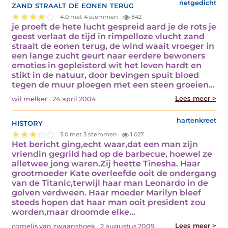
zand straalt de eonen terug
netgedicht
4.0 met 4 stemmen
842
je proeft de hete lucht gespreid aard je de rots je
geest verlaat de tijd in rimpelloze vlucht zand
straalt de eonen terug, de wind waait vroeger in
een lange zucht geurt naar eerdere bewoners
emoties in gepleisterd wit het leven hardt en
stikt in de natuur, door bevingen spuit bloed
tegen de muur ploegen met een steen groeien…
Lees meer >
wil melker
24 april 2004
history
hartenkreet
3.0 met 3 stemmen
1.027
Het bericht ging,echt waar,dat een man zijn
vriendin gegrild had op de barbecue, hoewel ze
alletwee jong waren.Zij heette Tinesha. Haar
grootmoeder Kate overleefde ooit de ondergang
van de Titanic,terwijl haar man Leonardo in de
golven verdween. Haar moeder Marilyn bleef
steeds hopen dat haar man ooit president zou
worden,maar droomde elke…
Lees meer >
cornelis van zwaanshoek
2 augustus 2009