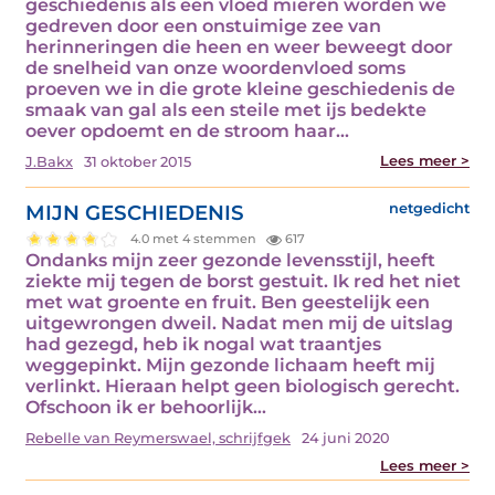
geschiedenis als een vloed mieren worden we
gedreven door een onstuimige zee van
herinneringen die heen en weer beweegt door
de snelheid van onze woordenvloed soms
proeven we in die grote kleine geschiedenis de
smaak van gal als een steile met ijs bedekte
oever opdoemt en de stroom haar…
Lees meer >
J.Bakx
31 oktober 2015
MIJN GESCHIEDENIS
netgedicht
4.0 met 4 stemmen
617
Ondanks mijn zeer gezonde levensstijl, heeft
ziekte mij tegen de borst gestuit. Ik red het niet
met wat groente en fruit. Ben geestelijk een
uitgewrongen dweil. Nadat men mij de uitslag
had gezegd, heb ik nogal wat traantjes
weggepinkt. Mijn gezonde lichaam heeft mij
verlinkt. Hieraan helpt geen biologisch gerecht.
Ofschoon ik er behoorlijk…
Rebelle van Reymerswael, schrijfgek
24 juni 2020
Lees meer >