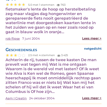
5.0 met 1 stemmen
763
fietsmaker's lente de hoop op herstelbetaling
zeg maar vlagjes dag hongerwinter en
gerepareerde fiets nooit gerepatriëerd de
waterlinie met doorgestoken kaarten lente in
het zuiden we gaan op en neer zoals rood op
gaat in blauw wolk in oranje…
Lees meer >
rob flipse
7 juni 2004
Geschiedenisles
netgedicht
2.5 met 4 stemmen
3.425
Achterin de rij, tussen de twee kasten De man
prevelt wat tegen mij Wat is me ontgaan
Waarom is de wereld vol met lasten? Of ik weet
wie Alva is Ken wel de Romeo, geen Spaanse
heerschappij Ik moet onmiddellijk rechtop gaan
zitten Franco was er niets bij Wat kan mij het
schelen of hij wil dat ik weet Waar het ei van
Columbus is Of hoe zijn…
Lees meer >
Aam I Creatin
24 oktober 2004