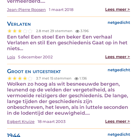
vermeerderd.…
Lees meer >
Jean-Pierre Roosen
1 maart 2018
Verlaten
netgedicht
2.8 met 29 stemmen
3.196
Een tafel Een stoel Een beker Een verhaal
Verlaten en stil Een geschiedenis Gaat op in het
niets…
Lees meer >
Lois
5 december 2002
Groot en uitgestrekt
netgedicht
3.7 met 15 stemmen
1.136
Wolken zo hoog als wit besneeuwde bergen,
leunend op de velden der vergetelheid, als
vermoeide reizigers der geschiedenis. De lange,
lange tijden der geschiedenis zijn
onbeschreven, het leven, als in luttele seconden
in de lodentijd der eeuwigheid.…
Lees meer >
Egbert Kruize
18 maart 2003
1944
netgedicht