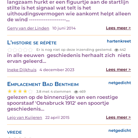
langzaam hurkt er een figuurtje aan de startlijn
stilte is het signaal wat telt is het
uithoudingsvermogen wie aankomt helpt alleen
de wind --------------------…
Lees meer >
Gerry van der Linden
10 juni 2014
L'histoire se répète
hartenkreet
Er is nog niet op deze inzending gestemd.
442
in alle eeuwen geschiedenis herhaalt zich niets
ervan geleerd…
Lees meer >
Ineke Dijkhuis
4 december 2023
Emplacement Bad Bentheim
netgedicht
3.8 met 4 stemmen
469
gelezen op de binnenzijde van een roestige
spoorstaaf 'Osnabruck 1912' een spoortje
geschiedenis…
Lees meer >
Lejo van Kuijeren
22 april 2015
vrede
netgedicht