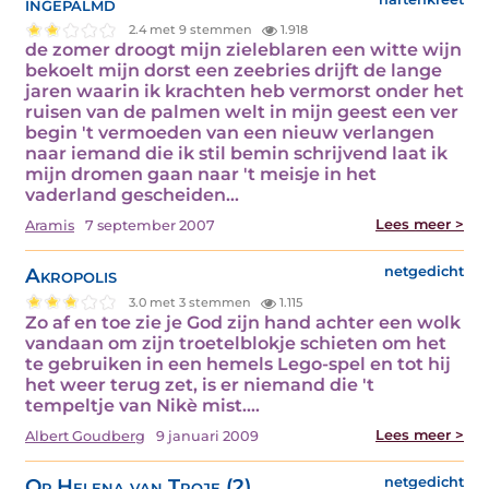
ingepalmd
2.4 met 9 stemmen
1.918
de zomer droogt mijn zieleblaren een witte wijn
bekoelt mijn dorst een zeebries drijft de lange
jaren waarin ik krachten heb vermorst onder het
ruisen van de palmen welt in mijn geest een ver
begin 't vermoeden van een nieuw verlangen
naar iemand die ik stil bemin schrijvend laat ik
mijn dromen gaan naar 't meisje in het
vaderland gescheiden…
Lees meer >
Aramis
7 september 2007
Akropolis
netgedicht
3.0 met 3 stemmen
1.115
Zo af en toe zie je God zijn hand achter een wolk
vandaan om zijn troetelblokje schieten om het
te gebruiken in een hemels Lego-spel en tot hij
het weer terug zet, is er niemand die 't
tempeltje van Nikè mist.…
Lees meer >
Albert Goudberg
9 januari 2009
Op Helena van Troje (2)
netgedicht