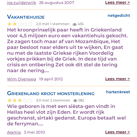
Lees meer >
jos zuijderwijk
26 augustus 2007
Vakantiehuisje
netgedicht
2.0 met 1 stemmen
455
Het kroonprinselijk paar heeft in Griekenland
voor 4,5 miljoen euro een vakantiehuis gekocht.
Ze zagen toch maar af van Mozambique, Het
paar besloot naar elders uit te wijken, En gaat
nu met de laatste Griekse rijken Voordelig
vorkjes prikken bij de Griek. In deze tijd van
crisis en ontbering Zet ook dit stel de tering
naar de nering.…
Lees meer >
Wim Overweg
19 april 2012
Griekenland krijgt monsterlening
hartenkreet
3.0 met 2 stemmen
582
Wie geboren is met een siësta-gen vindt in
Hellas heel vlot zijn Eden. Er wordt rijk
geschranst, sirtaki gedanst. Europa betaalt wel
de ferryman.…
Lees meer >
Aramis
3 mei 2010