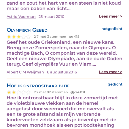
zand en zout het hart van een steen is niet koud
maar een baken van licht…
Lees meer >
Astrid Voerman
25 maart 2010
Olympisch Gebed
netgedicht
2.7 met 3 stemmen
475
Geef het oude Griekenland, een nieuwe kans.
Breng onze Zomerspelen, naar de Olympus. O
machtige Bach, O componist van deze wereld.
Geef een nieuwe Olympiade, aan de oude Goden
terug. Geef olympiërs Vuur en Vlam.…
Lees meer >
Albert C M Weijman
6 augustus 2016
Hoe ik ontroostbaar blijf
gedicht
2.2 met 92 stemmen
24.031
Hoe ik ontroostbaar blijf in deze zomertijd met
de violetblauwe vlekken aan de hemel
aangetast door weemoed die me overvalt als
een te grote afstand als mijn verbrande
kindervoeten zeldzaam als je bovenlip met de
bevroren mondhoek als een potloodtekening