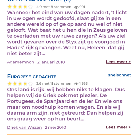
4.0 met 8 stemmen
991
Wanneer het eind van uw dagen nadert, ‘t licht
in uw ogen wordt gedoofd, slaat gij ze in een
andere wereld op of ge op aard nu wel of niet
gelooft. Wat baat het u hen die in Zeus geloven
te overladen met uw ruwe zangen? Als uw ziel
wordt gevaren over de Styx zijt ge voorgoed in
Hades’ rijk gevangen. Weet nu, Heleen, dat gij
niet beter zijt…
Lees meer >
Agamemnon
2 januari 2010
Europese gedachte
snelsonnet
3.6 met 11 stemmen
1.365
Ons land is rijk, wij hebben niks te klagen. Dus
helpen wij de Griek ook met plezier, De
Portugees, de Spanjaard en de Ier En wie ons
maar om noodhulp komen vragen. En als wij
daarna arm zijn, niet getreurd: Dan helpen zij
ons graag weer op hun beurt.…
Lees meer >
Driek van Wissen
2 mei 2010