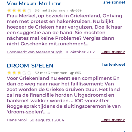
Von Merkel Mit Liebe
snelsonnet
3.6 met 5 stemmen
669
Frau Merkel, op bezoek in Griekenland, Ontving
men met protest en hakenkruizen. Nu blijkt
hoezeer de Grieken haar verguizen, Doe ik haar
een suggestie aan de hand: Sie möchten
nächstes mal keine Probleme? Vergiss dann
nicht Geschenke mitzunehmen!…
Lees meer >
Coenraedt van Meerenburgh
10 oktober 2012
DROOM-SPELEN
hartenkreet
3.3 met 3 stemmen
653
Voor Griekenland nu eerst een compliment En
dan op weg naar naar het faillissement; Van
zoet worden de Griekse druiven zuur. Het land
zal na de financiële horden Uitgedroomd en
bankroet wakker worden. ...IOC-voorzitter
Rogge sprak tijdens de sluitingsceremonie van
'droom-spelen'...…
Lees meer >
Hans Mooi
30 augustus 2004