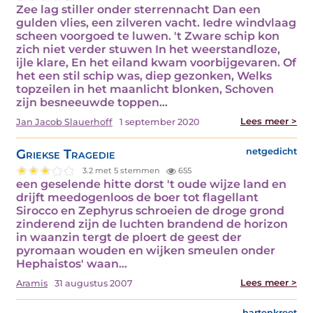
Zee lag stiller onder sterrennacht Dan een
gulden vlies, een zilveren vacht. Iedre windvlaag
scheen voorgoed te luwen. 't Zware schip kon
zich niet verder stuwen In het weerstandloze,
ijle klare, En het eiland kwam voorbijgevaren. Of
het een stil schip was, diep gezonken, Welks
topzeilen in het maanlicht blonken, Schoven
zijn besneeuwde toppen…
Lees meer >
Jan Jacob Slauerhoff
1 september 2020
Griekse Tragedie
netgedicht
3.2 met 5 stemmen
655
een geselende hitte dorst 't oude wijze land en
drijft meedogenloos de boer tot flagellant
Sirocco en Zephyrus schroeien de droge grond
zinderend zijn de luchten brandend de horizon
in waanzin tergt de ploert de geest der
pyromaan wouden en wijken smeulen onder
Hephaistos' waan…
Lees meer >
Aramis
31 augustus 2007
hartenkreet