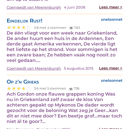
Lees meer >
Coenraedt van Meerenburgh
4 juni 2008
Eindelijk Rust!
snelsonnet
3.8 met 4 stemmen
763
De één vliegt voor een week naar Griekenland,
De ander huurt een huis in de Ardennen, Een
derde gaat Amerika verkennen, De vierde ligt
het liefste op het strand. Voor sommigen is het
een zware baan; Ze hebben vaak nog nooit zo
veel gedaan.…
Lees meer >
Coenraedt van Meerenburgh
5 augustus 2015
Op z'n Grieks
snelsonnet
3.6 met 5 stemmen
736
Ach Gordon onze flauwe grappen koning Was
nu in Griekenland zelf zwaar de klos Van
achteren gepakt op Mykonos De dader wordt
gezocht voor de beloning Wat zeg je Geer...kan
dit er niet mee door? Een beetje grof...maar toch
niet ál te goor?…