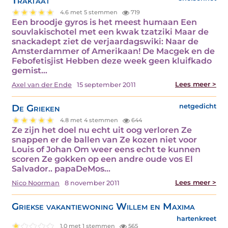
Traktaat
4.6 met 5 stemmen
719
Een broodje gyros is het meest humaan Een
souvlakischotel met een kwak tzatziki Maar de
snackadept ziet de verjaardagswiki: Naar de
Amsterdammer of Amerikaan! De Macgek en de
Febofetisjist Hebben deze week geen kluifkado
gemist…
Lees meer >
Axel van der Ende
15 september 2011
De Grieken
netgedicht
4.8 met 4 stemmen
644
Ze zijn het doel nu echt uit oog verloren Ze
snappen er de ballen van Ze kozen niet voor
Louis of Johan Om weer eens echt te kunnen
scoren Ze gokken op een andre oude vos El
Salvador.. papaDeMos…
Lees meer >
Nico Noorman
8 november 2011
Griekse vakantiewoning Willem en Maxima
hartenkreet
1.0 met 1 stemmen
565