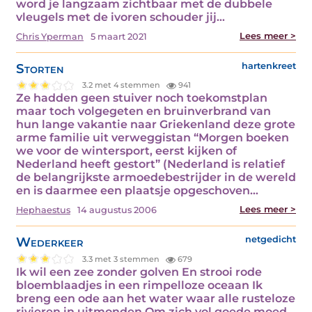
word je langzaam zichtbaar met de dubbele
vleugels met de ivoren schouder jij…
Lees meer >
Chris Yperman
5 maart 2021
Storten
hartenkreet
3.2 met 4 stemmen
941
Ze hadden geen stuiver noch toekomstplan
maar toch volgegeten en bruinverbrand van
hun lange vakantie naar Griekenland deze grote
arme familie uit verweggistan “Morgen boeken
we voor de wintersport, eerst kijken of
Nederland heeft gestort” (Nederland is relatief
de belangrijkste armoedebestrijder in de wereld
en is daarmee een plaatsje opgeschoven…
Lees meer >
Hephaestus
14 augustus 2006
Wederkeer
netgedicht
3.3 met 3 stemmen
679
Ik wil een zee zonder golven En strooi rode
bloemblaadjes in een rimpelloze oceaan Ik
breng een ode aan het water waar alle rusteloze
rivieren in uitmonden Om zich vol goede moed