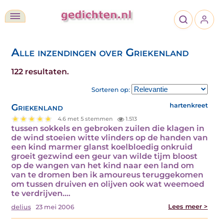
Alle inzendingen over Griekenland
122 resultaten.
Sorteren op:
Griekenland
hartenkreet
4.6 met 5 stemmen
1.513
tussen sokkels en gebroken zuilen die klagen in
de wind stoeien witte vlinders op de handen van
een kind marmer glanst koelbloedig onkruid
groeit gezwind een geur van wilde tijm bloost
op de wangen van het kind naar een land om
van te dromen ben ik amoureus teruggekomen
om tussen druiven en olijven ook wat weemoed
te verdrijven.…
Lees meer >
delius
23 mei 2006