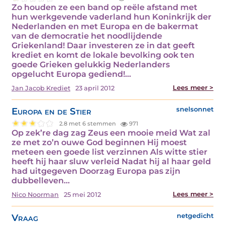
Zo houden ze een band op reële afstand met
hun werkgevende vaderland hun Koninkrijk der
Nederlanden en met Europa en de bakermat
van de democratie het noodlijdende
Griekenland! Daar investeren ze in dat geeft
krediet en komt de lokale bevolking ook ten
goede Grieken gelukkig Nederlanders
opgelucht Europa gediend!…
Lees meer >
Jan Jacob Krediet
23 april 2012
Europa en de Stier
snelsonnet
2.8 met 6 stemmen
971
Op zek’re dag zag Zeus een mooie meid Wat zal
ze met zo’n ouwe God beginnen Hij moest
meteen een goede list verzinnen Als witte stier
heeft hij haar sluw verleid Nadat hij al haar geld
had uitgegeven Doorzag Europa pas zijn
dubbelleven…
Lees meer >
Nico Noorman
25 mei 2012
Vraag
netgedicht