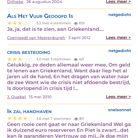
Lees meer >
Ditheke
26 augustus 2004
Als Het Vuur Gedoofd Is
netgedicht
3.2 met 4 stemmen
619
Ja, ja, dat is te zien, aan Griekenland.…
Lees meer >
Coenraedt van Meerenburgh
3 april 2012
crisis bestrijding
netgedicht
3.0 met 3 stemmen
421
Gelukkig, ze deden allemaal weer mee, Om geld
te lenen aan Griekenland, Want daar liep het al
jaren uit de hand, En het dragen van water naar
de zee Want wie de crisis niet afdoende bestrijd,
Is doorlopend in crisis tijd !…
Lees meer >
J. Quekel
15 mei 2010
Ik zal handhaven
snelsonnet
3.6 met 7 stemmen
811
Geen rooie cent gaat er naar Griekenland Wel ga
ik duizend euro reserveren En Piet is zwart...dat
kan ik garanderen Vertrouw op mij...ik doe mijn