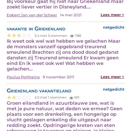
Bij voorkeur gaat hij niet naar Griekenland maar
zoekt liever vertier in Disneyland.…
Lees meer >
Egbert Jan van der Scheer
14 mei 2021
vakantie in Griekenland
netgedicht
3.4 met 5 stemmen
788
Ik weet ook wel wat hebben we gelachen Maar
de monsters vanzelf opgebrand treurend
smeulend Brachten zij ons dood dood gedanst
dansten zij Treurend smeulend Er kwam geen
eind En ik weet ook wel Wat hebben we
gelachen…
Lees meer >
Paulus Portheine
9 november 2011
Griekenland vakantieland
netgedicht
2.0 met 1 stemmen
501
Groen eilandland in azuurblauwe zee, wat is
met je pure natuur, wat deden we ermee? Geen
plaats voor een drenkeling, een hongerige op
vlucht geslagen enkeling die uitgeput naar
redding zoekt. Opdringerige kreten van eten
schreeuwen je tavernes op pleinen, je kleine