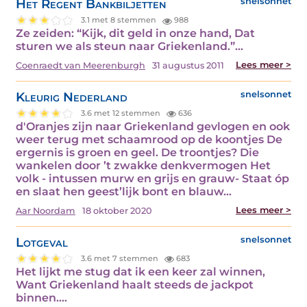
Het Regent Bankbiljetten
snelsonnet
3.1 met 8 stemmen
988
Ze zeiden: “Kijk, dit geld in onze hand, Dat
sturen we als steun naar Griekenland.”…
Lees meer >
Coenraedt van Meerenburgh
31 augustus 2011
Kleurig Nederland
snelsonnet
3.6 met 12 stemmen
636
d'Oranjes zijn naar Griekenland gevlogen en ook
weer terug met schaamrood op de koontjes De
ergernis is groen en geel. De troontjes? Die
wankelen door ’t zwakke denkvermogen Het
volk - intussen murw en grijs en grauw- Staat óp
en slaat hen geest’lijk bont en blauw…
Lees meer >
Aar Noordam
18 oktober 2020
Lotgeval
snelsonnet
3.6 met 7 stemmen
683
Het lijkt me stug dat ik een keer zal winnen,
Want Griekenland haalt steeds de jackpot
binnen.…