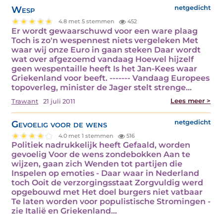
Wesp
netgedicht
4.8 met 5 stemmen
452
Er wordt gewaarschuwd voor een ware plaag
Toch is zo'n wespennest niets vergeleken Met
waar wij onze Euro in gaan steken Daar wordt
wat over afgezoemd vandaag Hoewel hijzelf
geen wespentaille heeft Is het Jan-Kees waar
Griekenland voor beeft. ------- Vandaag Europees
topoverleg, minister de Jager stelt strenge…
Lees meer >
Trawant
21 juli 2011
Gevoelig voor de wens
netgedicht
4.0 met 1 stemmen
516
Politiek nadrukkelijk heeft Gefaald, worden
gevoelig Voor de wens zondebokken Aan te
wijzen, gaan zich Wenden tot partijen die
Inspelen op emoties - Daar waar in Nederland
toch Ooit de verzorgingsstaat Zorgvuldig werd
opgebouwd met Het doel burgers niet vatbaar
Te laten worden voor populistische Stromingen -
zie Italië en Griekenland…