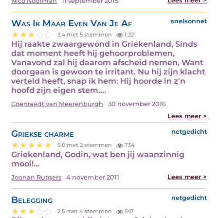
Lees meer >
Nico Noorman
11 september 2015
Was Ik Maar Even Van Je Af
snelsonnet
3.4 met 5 stemmen
1.221
Hij raakte zwaargewond in Griekenland, Sinds
dat moment heeft hij gehoorproblemen,
Vanavond zal hij daarom afscheid nemen, Want
doorgaan is gewoon te irritant. Nu hij zijn klacht
verteld heeft, snap ik hem: Hij hoorde in z'n
hoofd zijn eigen stem.…
Coenraedt van Meerenburgh
30 november 2016
Lees meer >
Griekse charme
netgedicht
5.0 met 2 stemmen
734
Griekenland, Godin, wat ben jij waanzinnig
mooi!…
Lees meer >
Joanan Rutgers
4 november 2011
Belegging
netgedicht
2.5 met 4 stemmen
547