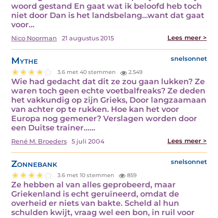
woord gestand En gaat wat ik beloofd heb toch
niet door Dan is het landsbelang...want dat gaat
voor…
Lees meer >
Nico Noorman
21 augustus 2015
Mythe
snelsonnet
3.6 met 40 stemmen
2.549
Wie had gedacht dat dit ze zou gaan lukken? Ze
waren toch geen echte voetbalfreaks? Ze deden
het vakkundig op zijn Grieks, Door langzaamaan
van achter op te rukken. Hoe kan het voor
Europa nog gemener? Verslagen worden door
een Duitse trainer...…
Lees meer >
René M. Broeders
5 juli 2004
Zonnebank
snelsonnet
3.6 met 10 stemmen
859
Ze hebben al van alles geprobeerd, maar
Griekenland is echt geruïneerd, omdat de
overheid er niets van bakte. Scheld al hun
schulden kwijt, vraag wel een bon, in ruil voor