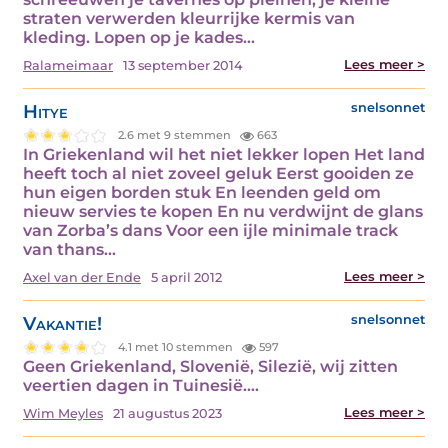
straten verwerden kleurrijke kermis van
kleding. Lopen op je kades…
Lees meer >
Ralameimaar
13 september 2014
Hitye
snelsonnet
2.6 met 9 stemmen
663
In Griekenland wil het niet lekker lopen Het land
heeft toch al niet zoveel geluk Eerst gooiden ze
hun eigen borden stuk En leenden geld om
nieuw servies te kopen En nu verdwijnt de glans
van Zorba’s dans Voor een ijle minimale track
van thans…
Lees meer >
Axel van der Ende
5 april 2012
Vakantie!
snelsonnet
4.1 met 10 stemmen
597
Geen Griekenland, Slovenië, Silezië, wij zitten
veertien dagen in Tuinesië.…
Lees meer >
Wim Meyles
21 augustus 2023