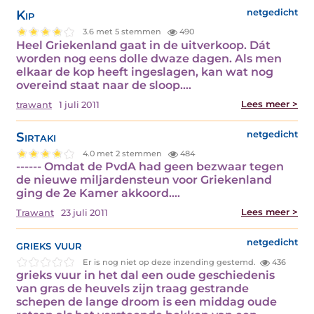
Kip
netgedicht
3.6 met 5 stemmen
490
Heel Griekenland gaat in de uitverkoop. Dát
worden nog eens dolle dwaze dagen. Als men
elkaar de kop heeft ingeslagen, kan wat nog
overeind staat naar de sloop.…
Lees meer >
trawant
1 juli 2011
Sirtaki
netgedicht
4.0 met 2 stemmen
484
------ Omdat de PvdA had geen bezwaar tegen
de nieuwe miljardensteun voor Griekenland
ging de 2e Kamer akkoord.…
Lees meer >
Trawant
23 juli 2011
grieks vuur
netgedicht
Er is nog niet op deze inzending gestemd.
436
grieks vuur in het dal een oude geschiedenis
van gras de heuvels zijn traag gestrande
schepen de lange droom is een middag oude