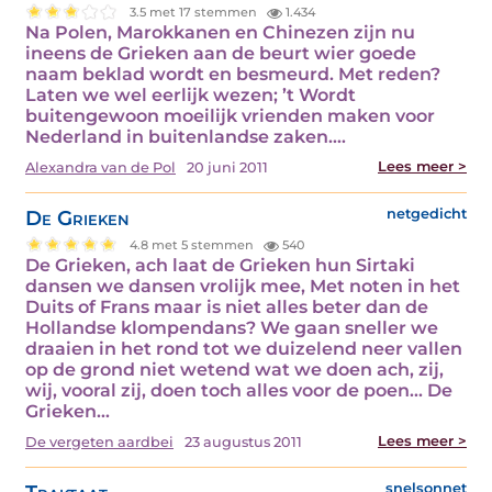
3.5 met 17 stemmen
1.434
Na Polen, Marokkanen en Chinezen zijn nu
ineens de Grieken aan de beurt wier goede
naam beklad wordt en besmeurd. Met reden?
Laten we wel eerlijk wezen; ’t Wordt
buitengewoon moeilijk vrienden maken voor
Nederland in buitenlandse zaken.…
Lees meer >
Alexandra van de Pol
20 juni 2011
De Grieken
netgedicht
4.8 met 5 stemmen
540
De Grieken, ach laat de Grieken hun Sirtaki
dansen we dansen vrolijk mee, Met noten in het
Duits of Frans maar is niet alles beter dan de
Hollandse klompendans? We gaan sneller we
draaien in het rond tot we duizelend neer vallen
op de grond niet wetend wat we doen ach, zij,
wij, vooral zij, doen toch alles voor de poen... De
Grieken…
Lees meer >
De vergeten aardbei
23 augustus 2011
snelsonnet