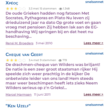
Xpéoç
snelsonnet
3.3 met 15 stemmen
1.348
De oude Grieken hadden nog fatsoen Met
Socrates, Pythagoras en Plato Nu leven zij
drieduizend jaar na dato Op grote voet en gaan
vroeg met pensioen Zij hebben lak aan de EG-
handhaving Wij springen bij en dat heet nu
beschaving…
Lees meer >
René M. Broeders
3 mei 2010
Cheque van Geert
snelsonnet
3.4 met 9 stemmen
719
De drachmen-cheque van Wilders was briljant!
De natie is een zeer groot staatsman rijker Hij
speelde zich weer prachtig in de kijker De
onbetwiste leider van ons land! Hem steeds
maar weer beschimpen heeft iets zieks Neem
Wilders serieus op z'n Grieks!…
Lees meer >
Marcel Harmsen
11 juni 2011
"Ken Uzelf"
snelsonnet