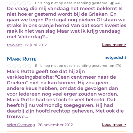
Er is nog niet op deze inzending gestemd.
446
De vraag die mij vandaag het meest beklemt Is
niet hoe er gestemd wordt bij de Grieken En
gaan we tegen Portugal nog pieken Of staan we
straks in ons oranje hemd Van dat soort kwesties
raak ik niet van slag Maar wat ik krijg vandaag
met Váderdag?…
Lees meer >
trawant
17 juni 2012
Mark Rutte
netgedicht
Er is nog niet op deze inzending gestemd.
470
Mark Rutte geeft toe dat hij zijn
verkiezingsbelofte: “Geen cent meer naar de
Grieken” niet na kan komen. Hij zou geen
andere keus hebben, omdat de gevolgen dan
voor iedereen nog veel erger zouden worden.
Mark Rutte had ons toch te veel beloofd, Dat
heeft hij nu volmondig toegegeven. Hij had
daarbij zijn hoofd rechtop geheven, Met ook die
trouwe…
Lees meer >
Wim Overweg
28 november 2012