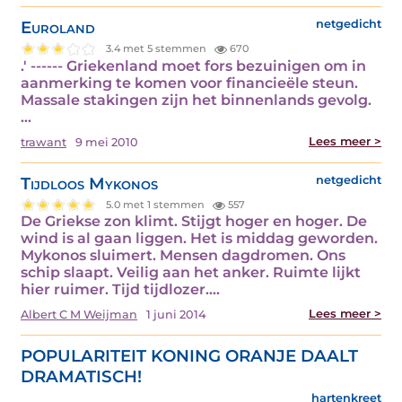
Euroland
netgedicht
3.4 met 5 stemmen
670
.' ------ Griekenland moet fors bezuinigen om in
aanmerking te komen voor financieële steun.
Massale stakingen zijn het binnenlands gevolg.
…
Lees meer >
trawant
9 mei 2010
Tijdloos Mykonos
netgedicht
5.0 met 1 stemmen
557
De Griekse zon klimt. Stijgt hoger en hoger. De
wind is al gaan liggen. Het is middag geworden.
Mykonos sluimert. Mensen dagdromen. Ons
schip slaapt. Veilig aan het anker. Ruimte lijkt
hier ruimer. Tijd tijdlozer.…
Lees meer >
Albert C M Weijman
1 juni 2014
POPULARITEIT KONING ORANJE DAALT
DRAMATISCH!
hartenkreet