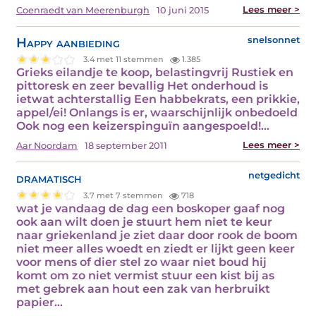
Lees meer >
Coenraedt van Meerenburgh
10 juni 2015
Happy aanbieding
snelsonnet
3.4 met 11 stemmen
1.385
Grieks eilandje te koop, belastingvrij Rustiek en
pittoresk en zeer bevallig Het onderhoud is
ietwat achterstallig Een habbekrats, een prikkie,
appel/ei! Onlangs is er, waarschijnlijk onbedoeld
Ook nog een keizerspinguïn aangespoeld!…
Lees meer >
Aar Noordam
18 september 2011
dramatisch
netgedicht
3.7 met 7 stemmen
718
wat je vandaag de dag een boskoper gaaf nog
ook aan wilt doen je stuurt hem niet te keur
naar griekenland je ziet daar door rook de boom
niet meer alles woedt en ziedt er lijkt geen keer
voor mens of dier stel zo waar niet boud hij
komt om zo niet vermist stuur een kist bij as
met gebrek aan hout een zak van herbruikt
papier…