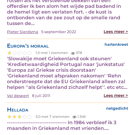
rotsen als het versteende bekken van een
offerdier Ik ben alom het wijde pad badend in
de hemel ligt een verlaten fort. - de kust is
ontbonden van de zee zout op de smalle rand
tussen de…
Lees meer >
Pieter Sierdsma
5 september 2022
Europa's moraal
hartenkreet
1.0 met 1 stemmen
578
'Slowakije moet Griekenland ook steunen'
'Kredietwaardigheid Portugal naar 'junkstatus'
'Europa zal Griekse crisis doorstaan'
'Griekenland moet afspraken nakomen' 'Rehn
onderstreepte dat de EU Griekenland alleen zal
helpen ''als Griekenland zichzelf helpt''. etc etc…
Lees meer >
Val despert
8 juli 2011
Hellada
netgedicht
3.0 met 7 stemmen
1.349
--------------------------------- In 1984 verbleef ik 3
maanden in Griekenland met vrienden.…