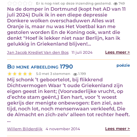
Er is nog niet op deze inzending gestemd.
749
Na de domper in Dortmund (kopt het AD van 11
juli 2024) Duik ik in een diepe depressie
Donkere wolken overschaduwen Alles wat
Oranje is, maar nu was Het Voetbal kan me
gestolen worden En de Koning ook, want die
denkt "Hoef ik lekker niet naar Berlijn, kan ik
gelukkig in Griekenland blijven!…
Lees meer >
Jan Jacob Krediet Van den Bos
11 juli 2024
Bij mijne afbeelding 1790
poëzie
5.0 met 3 stemmen
1.199
Mij schonk ’t geboortelot, bij flikkrend
Dichtvermogen Waar ’t oude Griekenland zijn
eigen geest in kent; (Voorvaderlijke vrucht, op
d’echte stam geënt,) Een hart, voor ’t woest
gekrijs der menigte onbewogen: Een ziel, aan
tijd, noch lot, noch mensenwaan verkleefd, Die
de Almacht en zich-zelv' alleen tot rechter heeft.
…
Lees meer >
Willem Bilderdijk
4 november 2014