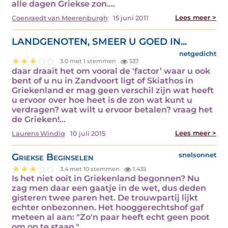
alle dagen Griekse zon.…
Lees meer >
Coenraedt van Meerenburgh
15 juni 2011
LANDGENOTEN, SMEER U GOED IN...
netgedicht
3.0 met 1 stemmen
537
daar draait het om vooral de 'factor’ waar u ook
bent of u nu in Zandvoort ligt of Skiathos in
Griekenland er mag geen verschil zijn wat heeft
u ervoor over hoe heet is de zon wat kunt u
verdragen? wat wilt u ervoor betalen? vraag het
de Grieken!…
Lees meer >
Laurens Windig
10 juli 2015
Griekse Beginselen
snelsonnet
3.4 met 10 stemmen
1.435
Is het niet ooit in Griekenland begonnen? Nu
zag men daar een gaatje in de wet, dus deden
gisteren twee paren het. De trouwpartij lijkt
echter onbezonnen. Het hooggerechtshof gaf
meteen al aan: "Zo'n paar heeft echt geen poot
om op te staan."…