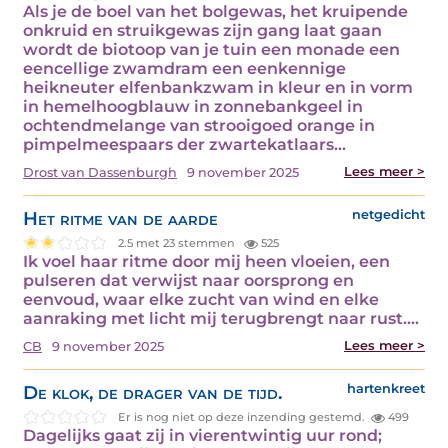
Als je de boel van het bolgewas, het kruipende
onkruid en struikgewas zijn gang laat gaan
wordt de biotoop van je tuin een monade een
eencellige zwamdram een eenkennige
heikneuter elfenbankzwam in kleur en in vorm
in hemelhoogblauw in zonnebankgeel in
ochtendmelange van strooigoed orange in
pimpelmeespaars der zwartekatlaars…
Lees meer >
Drost van Dassenburgh
9 november 2025
Het ritme van de aarde
netgedicht
2.5 met 23 stemmen
525
Ik voel haar ritme door mij heen vloeien, een
pulseren dat verwijst naar oorsprong en
eenvoud, waar elke zucht van wind en elke
aanraking met licht mij terugbrengt naar rust.…
Lees meer >
CB
9 november 2025
De klok, de drager van de tijd.
hartenkreet
Er is nog niet op deze inzending gestemd.
499
Dagelijks gaat zij in vierentwintig uur rond;