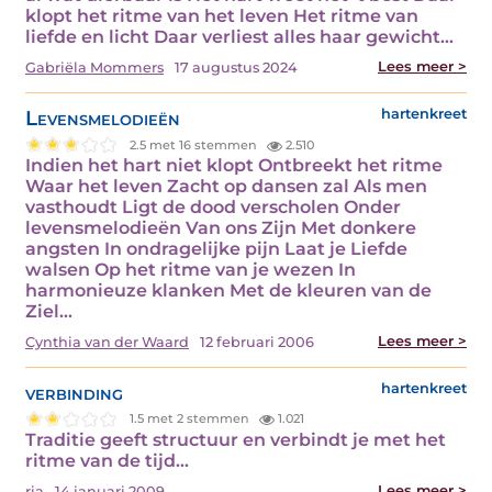
klopt het ritme van het leven Het ritme van
liefde en licht Daar verliest alles haar gewicht…
Lees meer >
Gabriëla Mommers
17 augustus 2024
Levensmelodieën
hartenkreet
2.5 met 16 stemmen
2.510
Indien het hart niet klopt Ontbreekt het ritme
Waar het leven Zacht op dansen zal Als men
vasthoudt Ligt de dood verscholen Onder
levensmelodieën Van ons Zijn Met donkere
angsten In ondragelijke pijn Laat je Liefde
walsen Op het ritme van je wezen In
harmonieuze klanken Met de kleuren van de
Ziel…
Lees meer >
Cynthia van der Waard
12 februari 2006
verbinding
hartenkreet
1.5 met 2 stemmen
1.021
Traditie geeft structuur en verbindt je met het
ritme van de tijd…
Lees meer >
ria
14 januari 2009