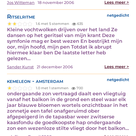
Lees meer >
Jos Witteman
18 november 2006
Ritselritme
netgedicht
1.6 met 5 stemmen
635
Kleine vochtwolken drijven over het land Ze
dansen op het geritsel van mijn krant Deze
symfonie mag er best wezen En bestrijkt mijn
oor, mijn hoofd, mijn pen Totdat ik abrupt
hiermee klaar ben De laatste letter heb
gelezen…
Lees meer >
Sander Kunst
21 december 2006
kemeleon - amsterdam
netgedicht
1.0 met 1 stemmen
700
ondergaande zon vertraagd daalt een vliegtuig
vanaf het balkon in de grond een steel waar elk
jaar blauwe bloemen wortels onzichtbaar in het
zonnetje een tafel onafgeruimd ober
afgepeigerd in de tapasbar weer zwitserse
kaasfondu de goedkoopste hap ondergaande
zon een wezenloze stilte vliegt door het balkon…