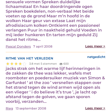
sensuele vormen Spreken duidelijke
lichaamstaal En haar doordringende ogen
Spreken boekdelen, non-verbaal Met beide
voeten op de grond Maar m’n hoofd in de
wolken Haar geur van extase Laat mijn
afrodisiacum kolken Ontkiemt een passioneel
verlangen Puur in naaktheid gehuld Voeden in
mij ieder hunkeren En tarten mijn geduld Zij
danst het ritme…
Lees meer >
Pascal Donders
7 april 2008
ritme van het verleden
netgedicht
3.8 met 5 stemmen
600
jacks strak om het warme lijf herinneringen in
de zakken de thee was lekker, wafels met
roomboter en poedersuiker muziek van Simon &
Garfunkel ‘ at the zoo ’ versnellen stappen over
het strand tegen de wind armen wijd open als
een vlieger ‘ i do believe it’s true ’, je lacht op
afstand tegen de golven, we gaan sporen
voorbij, verzanden…
Lees meer >
Rieg
13 september 2008