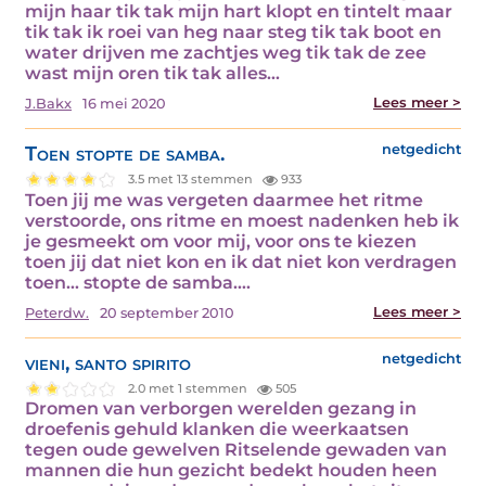
mijn haar tik tak mijn hart klopt en tintelt maar
tik tak ik roei van heg naar steg tik tak boot en
water drijven me zachtjes weg tik tak de zee
wast mijn oren tik tak alles…
Lees meer >
J.Bakx
16 mei 2020
Toen stopte de samba.
netgedicht
3.5 met 13 stemmen
933
Toen jij me was vergeten daarmee het ritme
verstoorde, ons ritme en moest nadenken heb ik
je gesmeekt om voor mij, voor ons te kiezen
toen jij dat niet kon en ik dat niet kon verdragen
toen… stopte de samba.…
Lees meer >
Peterdw.
20 september 2010
vieni, santo spirito
netgedicht
2.0 met 1 stemmen
505
Dromen van verborgen werelden gezang in
droefenis gehuld klanken die weerkaatsen
tegen oude gewelven Ritselende gewaden van
mannen die hun gezicht bedekt houden heen