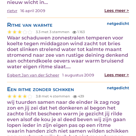
nieuw wicht in…
Lees meer >
rietvr
16 april 2009
Ritme van warmte
netgedicht
3.3 met 3 stemmen
1.163
Waar schaduwen zonnestralen temperen voor
koelte tegen middagzon wind zacht tot bries
doet slinken strelend water tot kalmte maant
stromend naar zee van rustige deining denkend
aan ochtendkoele oevers waar warm bruisend
water eigen ritme slaat.…
Lees meer >
Egbert Jan van der Scheer
1 augustus 2009
Een ritme zonder schikken
netgedicht
3.8 met 4 stemmen
439
wij tuurden samen naar de einder ik zag nog
zon en jij zei dat het donkeren al begon het
zachte licht bescheen warm je gezicht jij rilde
even alsof de kou je al deed beven wij zijn gaan
lopen ieder in zijn eigen pas op een ritme
waarin handen zich niet samen wilden schikken