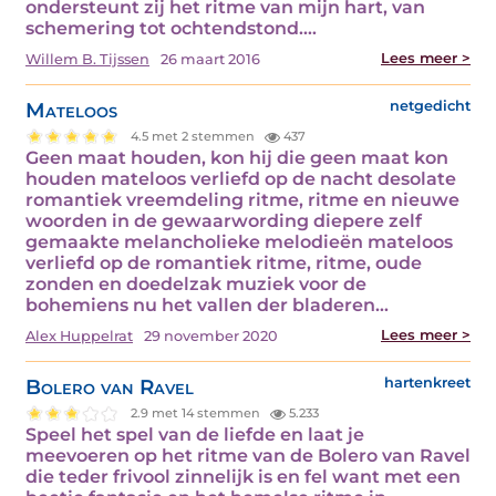
ondersteunt zij het ritme van mijn hart, van
schemering tot ochtendstond.…
Lees meer >
Willem B. Tijssen
26 maart 2016
Mateloos
netgedicht
4.5 met 2 stemmen
437
Geen maat houden, kon hij die geen maat kon
houden mateloos verliefd op de nacht desolate
romantiek vreemdeling ritme, ritme en nieuwe
woorden in de gewaarwording diepere zelf
gemaakte melancholieke melodieën mateloos
verliefd op de romantiek ritme, ritme, oude
zonden en doedelzak muziek voor de
bohemiens nu het vallen der bladeren…
Lees meer >
Alex Huppelrat
29 november 2020
Bolero van Ravel
hartenkreet
2.9 met 14 stemmen
5.233
Speel het spel van de liefde en laat je
meevoeren op het ritme van de Bolero van Ravel
die teder frivool zinnelijk is en fel want met een