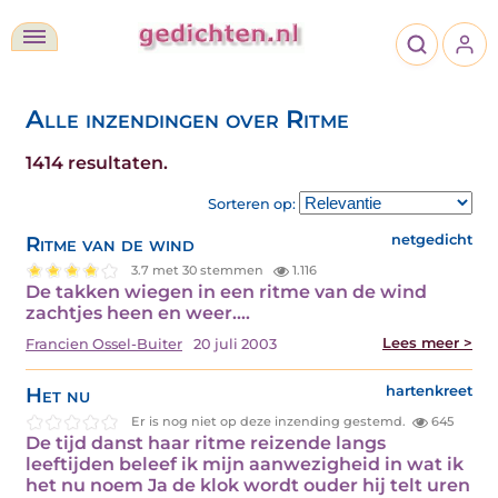
Alle inzendingen over Ritme
1414 resultaten.
Sorteren op:
Ritme van de wind
netgedicht
3.7 met 30 stemmen
1.116
De takken wiegen in een ritme van de wind
zachtjes heen en weer.…
Lees meer >
Francien Ossel-Buiter
20 juli 2003
Het nu
hartenkreet
Er is nog niet op deze inzending gestemd.
645
De tijd danst haar ritme reizende langs
leeftijden beleef ik mijn aanwezigheid in wat ik
het nu noem Ja de klok wordt ouder hij telt uren