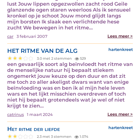
lust Jouw lippen opgezwollen zacht rood Geile
glanzende ogen staren weerloos Als ik sensueel
kronkel op je schoot Jouw mond glijdt langs
mijn borsten Ik slaak een verlichtende hese
zucht We bewegen in het ritme…
Lees meer >
car
3 februari 2007
HET RITME VAN DE ALG
hartenkreet
3.0 met 2 stemmen
529
een gevaarlijk soort alg beïnvloedt het ritme van
de menselijke natuur hij bepaalt stiekem
ongemerkt jouw keuze op den duur en dat zit
me toch zo aller akeligst dwars want van enige
beïnvloeding was en ben ik al mijn hele leven
wars en het lijkt misschien overdreven of toch
niet hij bepaalt grotendeels wat je wel of niet
krijgt te zien…
Lees meer >
catrinus
1 maart 2024
Het ritme der liefde
hartenkreet
2.3 met 3 stemmen
1.074