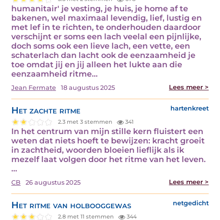
humanitair' je vesting, je huis, je home af te
bakenen, wel maximaal levendig, lief, lustig en
met lef in te richten, te onderhouden daardoor
verschijnt er soms een lach veelal een pijnlijke,
doch soms ook een lieve lach, een vette, een
schaterlach dan lacht ook de eenzaamheid je
toe omdat jij en jij alleen het lukte aan die
eenzaamheid ritme…
Lees meer >
Jean Fermate
18 augustus 2025
Het zachte ritme
hartenkreet
2.3 met 3 stemmen
341
In het centrum van mijn stille kern fluistert een
weten dat niets hoeft te bewijzen: kracht groeit
in zachtheid, woorden bloeien lieflijk als ik
mezelf laat volgen door het ritme van het leven.
…
Lees meer >
CB
26 augustus 2025
Het ritme van holbooggewas
netgedicht
2.8 met 11 stemmen
344