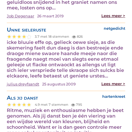
geluidloos snijdend in het graniet namen ons
mee, losten ons op…
Lees meer >
Job Degenaar
26 maart 2019
Unne sieleruste
netgedicht
3.7 met 18 stemmen
826
icke bluuie effe op, gelieck oewe sieje, as die
skemering faelt dun daeg is dan bestreeje ende
draoge miene swaore haande meeje naor die
fraogende naegt moei van slegts eene etmaol
geleeje ut flacke ontwaockt as allengs ut ligt
sich ieler verspriede telle skraope sich sulcks bie
elckaore, leefe betaest ut geniete urstes…
Lees meer >
julius dreyfsandt
25 augustus 2009
Als jij danst
hartenkreet
4.9 met 7 stemmen
795
Ritme, muziek en enthousiasme hebben je beet
genomen. Als jij danst ben je één viering van
een wijdse wereld van kleuren, blijheid en
schoonheid. Want er is dan geen controle meer