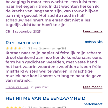
beweging is maar een wachten, een luisteren
naar het eigen ritme. In dat wachten herken ik
de kracht van langzaam zijn, van trouw blijven
aan mijn gevoel. Het zachte rood in half
schaduw herinnert me eraan dat niet alles
tegelijk zichtbaar hoeft te zijn.…
Lees meer >
CB
8 september 2025
Ritme van de regel
netgedicht
3.5 met 2 stemmen
368
Ik staar naar mijn papier of feitelijk mijn scherm
droef denkend aan hoe fier de kunstenaars eens
ferm hun gedichten weefden, met vaste hand
het hart waarin woorden zweefden als een frêle
mistflard wisten wel te vangen in machtige
muziek hoe kan ik soms verlangen naar de gave
van metriek…
Lees meer >
Elena Paauwe
25 juni 2025
HET RITME VAN DE EENZAAMHEID
hartenkreet
3.5 met 2 stemmen
678