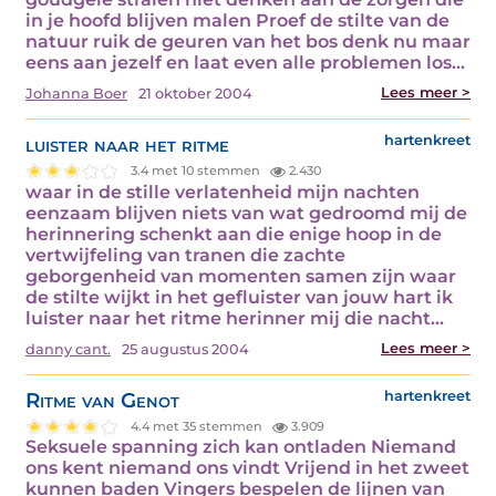
in je hoofd blijven malen Proef de stilte van de
natuur ruik de geuren van het bos denk nu maar
eens aan jezelf en laat even alle problemen los…
Lees meer >
Johanna Boer
21 oktober 2004
luister naar het ritme
hartenkreet
3.4 met 10 stemmen
2.430
waar in de stille verlatenheid mijn nachten
eenzaam blijven niets van wat gedroomd mij de
herinnering schenkt aan die enige hoop in de
vertwijfeling van tranen die zachte
geborgenheid van momenten samen zijn waar
de stilte wijkt in het gefluister van jouw hart ik
luister naar het ritme herinner mij die nacht…
Lees meer >
danny cant.
25 augustus 2004
Ritme van Genot
hartenkreet
4.4 met 35 stemmen
3.909
Seksuele spanning zich kan ontladen Niemand
ons kent niemand ons vindt Vrijend in het zweet
kunnen baden Vingers bespelen de lijnen van