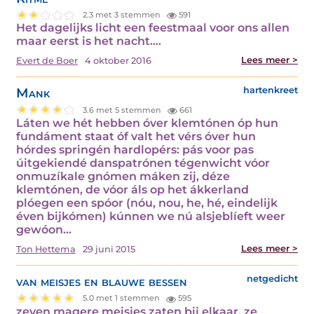
2.3 met 3 stemmen
591
Het dagelijks licht een feestmaal voor ons allen
maar eerst is het nacht.…
Lees meer >
Evert de Boer
4 oktober 2016
Mank
hartenkreet
3.6 met 5 stemmen
661
Láten we hét hebben óver klemtónen óp hun
fundáment staat óf valt het vérs óver hun
hórdes springén hardlopérs: pás voor pas
úitgekiendé danspatrónen tégenwicht vóor
onmuzíkale gnómen máken zij, déze
klemtónen, de vóor áls op het ákkerland
plóegen een spóor (nóu, nou, he, hé, eindelijk
éven bijkómen) kúnnen we nú alsjeblíeft weer
gewóon…
Lees meer >
Ton Hettema
29 juni 2015
van meisjes en blauwe bessen
netgedicht
5.0 met 1 stemmen
595
zeven magere meisjes zaten bij elkaar, ze