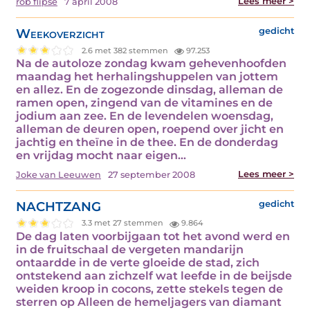
Lees meer >
rob flipse
7 april 2008
Weekoverzicht
gedicht
2.6 met 382 stemmen
97.253
Na de autoloze zondag kwam gehevenhoofden
maandag het herhalingshuppelen van jottem
en allez. En de zogezonde dinsdag, alleman de
ramen open, zingend van de vitamines en de
jodium aan zee. En de levendelen woensdag,
alleman de deuren open, roepend over jicht en
jachtig en theïne in de thee. En de donderdag
en vrijdag mocht naar eigen…
Lees meer >
Joke van Leeuwen
27 september 2008
NACHTZANG
gedicht
3.3 met 27 stemmen
9.864
De dag laten voorbijgaan tot het avond werd en
in de fruitschaal de vergeten mandarijn
ontaardde in de verte gloeide de stad, zich
ontstekend aan zichzelf wat leefde in de beijsde
weiden kroop in cocons, zette stekels tegen de
sterren op Alleen de hemeljagers van diamant