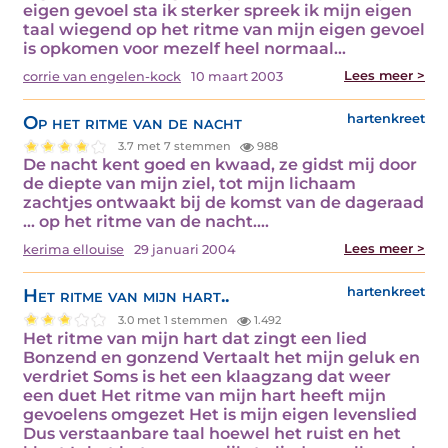
eigen gevoel sta ik sterker spreek ik mijn eigen
taal wiegend op het ritme van mijn eigen gevoel
is opkomen voor mezelf heel normaal…
Lees meer >
corrie van engelen-kock
10 maart 2003
Op het ritme van de nacht
hartenkreet
3.7 met 7 stemmen
988
De nacht kent goed en kwaad, ze gidst mij door
de diepte van mijn ziel, tot mijn lichaam
zachtjes ontwaakt bij de komst van de dageraad
… op het ritme van de nacht.…
Lees meer >
kerima ellouise
29 januari 2004
Het ritme van mijn hart..
hartenkreet
3.0 met 1 stemmen
1.492
Het ritme van mijn hart dat zingt een lied
Bonzend en gonzend Vertaalt het mijn geluk en
verdriet Soms is het een klaagzang dat weer
een duet Het ritme van mijn hart heeft mijn
gevoelens omgezet Het is mijn eigen levenslied
Dus verstaanbare taal hoewel het ruist en het