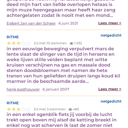
deed mijn hart van liefde overlopen helaas is
mijn muze heengegaan maar heeft haar zang
achtergelaten zodat ik nooit met een mond…
Lees meer >
Egbert Jan van der Scheer
6 juni 2021
ritme
netgedicht
3.2 met 10 stemmen
1.032
in een eeuwige beweging verpulvert mars de
lente slaat de slinger van de tijd in hersens en
weke lijven stille velden beplant met witte
kruisen verschijnen na gas en massale dood
stenen doodsbloemen met namen de hete
tranen van hun geliefden druipen langs koud kil
marmer in de beschaamde aarde…
Lees meer >
henk posthouwer
6 januari 2007
ritme
netgedicht
3.0 met 3 stemmen
483
in een enkel ogenblik fiets jij voorbij de lucht
trekt open boven mij alsof de ketting breekt in
enkel nog wat scherven ik laat de zomer niet