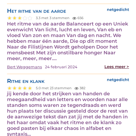
Het ritme van de aarde
netgedicht
3.3 met 3 stemmen
656
Het ritme van de aarde Balanceert op een Uniek
evenwicht Van licht, lucht en leven, Van eb en
vloed Van zon en maan Van dag en nacht. We
hebben maar één aarde, Die op dit moment
Naar de Filistijnen Wordt geholpen Door het
mensbeest Met zijn onstilbare honger Naar
meer, meer, meer.…
Lees meer >
Bert Weggemans
24 februari 2024
Ritme en klank
netgedicht
5.0 met 23 stemmen
382
jij kende door het strijken van handen de
meegaandheid van letters en woorden naar alle
standen soms waren ze tegendraads en werd
hun plaats ter discussie gesteld door de rest van
de aanwezige tekst dan zat jij met de handen in
het haar omdat vaak het ritme en de klank zo
goed pasten bij elkaar chaos in alfabet en
syntaxis…