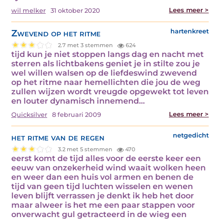
Lees meer >
wil melker
31 oktober 2020
Zwevend op het ritme
hartenkreet
2.7 met 3 stemmen
624
tijd kun je niet stoppen langs dag en nacht met
sterren als lichtbakens geniet je in stilte zou je
wel willen walsen op de liefdeswind zwevend
op het ritme naar hemellichten die jou de weg
zullen wijzen wordt vreugde opgewekt tot leven
en louter dynamisch innemend…
Lees meer >
Quicksilver
8 februari 2009
het ritme van de regen
netgedicht
3.2 met 5 stemmen
470
eerst komt de tijd alles voor de eerste keer een
eeuw van onzekerheid wind waait wolken heen
en weer dan een huis vol armen en benen de
tijd van geen tijd luchten wisselen en wenen
leven blijft verrassen je denkt ik heb het door
maar alweer is het me een paar stappen voor
onverwacht gul getracteerd in de wieg een