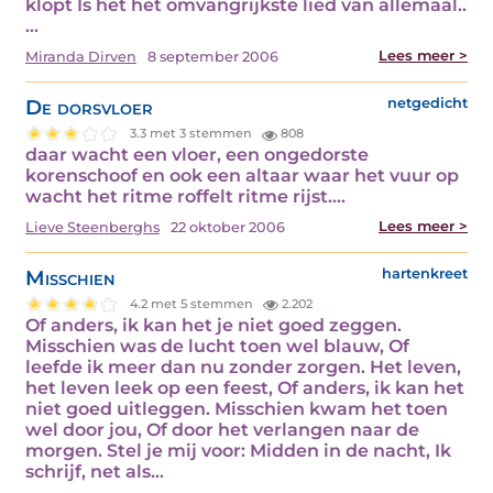
klopt Is het het omvangrijkste lied van allemaal..
…
Lees meer >
Miranda Dirven
8 september 2006
De dorsvloer
netgedicht
3.3 met 3 stemmen
808
daar wacht een vloer, een ongedorste
korenschoof en ook een altaar waar het vuur op
wacht het ritme roffelt ritme rijst.…
Lees meer >
Lieve Steenberghs
22 oktober 2006
Misschien
hartenkreet
4.2 met 5 stemmen
2.202
Of anders, ik kan het je niet goed zeggen.
Misschien was de lucht toen wel blauw, Of
leefde ik meer dan nu zonder zorgen. Het leven,
het leven leek op een feest, Of anders, ik kan het
niet goed uitleggen. Misschien kwam het toen
wel door jou, Of door het verlangen naar de
morgen. Stel je mij voor: Midden in de nacht, Ik
schrijf, net als…