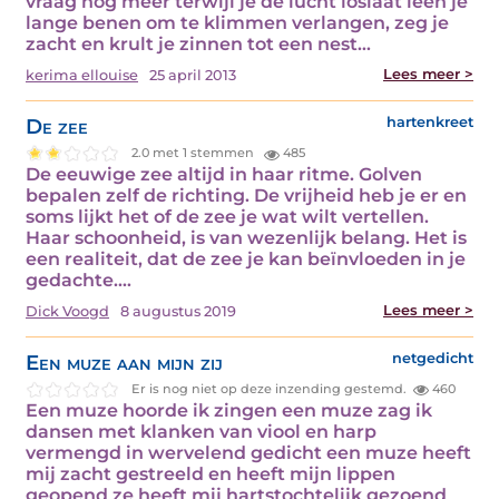
vraag nog meer terwijl je de lucht loslaat leen je
lange benen om te klimmen verlangen, zeg je
zacht en krult je zinnen tot een nest…
Lees meer >
kerima ellouise
25 april 2013
De zee
hartenkreet
2.0 met 1 stemmen
485
De eeuwige zee altijd in haar ritme. Golven
bepalen zelf de richting. De vrijheid heb je er en
soms lijkt het of de zee je wat wilt vertellen.
Haar schoonheid, is van wezenlijk belang. Het is
een realiteit, dat de zee je kan beïnvloeden in je
gedachte.…
Lees meer >
Dick Voogd
8 augustus 2019
Een muze aan mijn zij
netgedicht
Er is nog niet op deze inzending gestemd.
460
Een muze hoorde ik zingen een muze zag ik
dansen met klanken van viool en harp
vermengd in wervelend gedicht een muze heeft
mij zacht gestreeld en heeft mijn lippen
geopend ze heeft mij hartstochtelijk gezoend