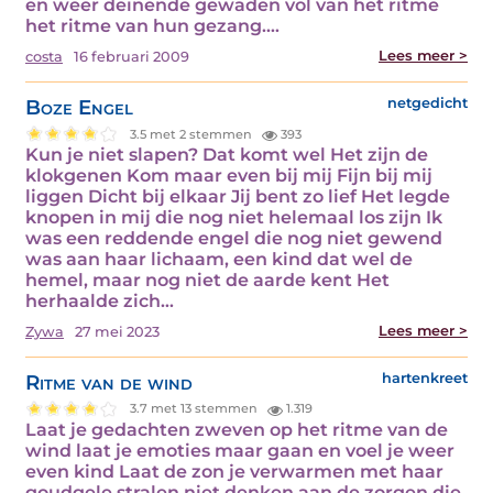
en weer deinende gewaden vol van het ritme
het ritme van hun gezang.…
Lees meer >
costa
16 februari 2009
Boze Engel
netgedicht
3.5 met 2 stemmen
393
Kun je niet slapen? Dat komt wel Het zijn de
klokgenen Kom maar even bij mij Fijn bij mij
liggen Dicht bij elkaar Jij bent zo lief Het legde
knopen in mij die nog niet helemaal los zijn Ik
was een reddende engel die nog niet gewend
was aan haar lichaam, een kind dat wel de
hemel, maar nog niet de aarde kent Het
herhaalde zich…
Lees meer >
Zywa
27 mei 2023
Ritme van de wind
hartenkreet
3.7 met 13 stemmen
1.319
Laat je gedachten zweven op het ritme van de
wind laat je emoties maar gaan en voel je weer
even kind Laat de zon je verwarmen met haar
goudgele stralen niet denken aan de zorgen die