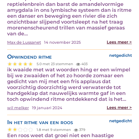
reptielenbrein dan barst de amandelvormige
amygdala in ons lymbische systeem dan is ritme
een danser en beweging een rivier die zich
onzichtbaar slijpend voortsleept na het traag
morenenscheurend trillen van massief geraas
van de…
Lees meer >
Max de Lussanet
14 november 2025
Opwindend ritme
netgedicht
5.0 met 23 stemmen
403
ik waaide met wat woorden hing er een wimpel
bij we zwaaiden of het zo hoorde zomaar een
gedicht van mij met een fris applaus dat
voorzichtig doorzichtig werd verwaterde tot
handgeklap dat nauwelijks warmte gaf in een
toch opwindend ritme ontdekkend dat is het…
Lees meer >
wil melker
19 januari 2024
In het ritme van een roos
netgedicht
1.8 met 9 stemmen
379
Een roos weet dat groei niet een haastige