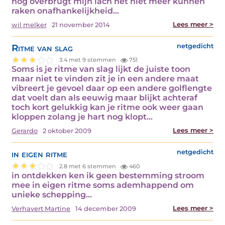
nog overbrugt mijn lach het niet meer kunnen
raken onafhankelijkheid…
Lees meer >
wil melker
21 november 2014
Ritme van slag
netgedicht
3.4 met 9 stemmen
751
Soms is je ritme van slag lijkt de juiste toon
maar niet te vinden zit je in een andere maat
vibreert je gevoel daar op een andere golflengte
dat voelt dan als eeuwig maar blijkt achteraf
toch kort gelukkig kan je ritme ook weer gaan
kloppen zolang je hart nog klopt…
Lees meer >
Gerardo
2 oktober 2009
in eigen ritme
netgedicht
2.8 met 6 stemmen
460
in ontdekken ken ik geen bestemming stroom
mee in eigen ritme soms ademhappend om
unieke schepping…
Lees meer >
Verhavert Martine
14 december 2009