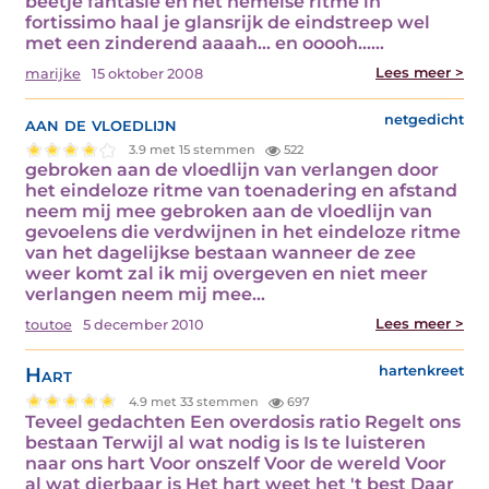
beetje fantasie en het hemelse ritme in
fortissimo haal je glansrijk de eindstreep wel
met een zinderend aaaah... en ooooh...…
Lees meer >
marijke
15 oktober 2008
aan de vloedlijn
netgedicht
3.9 met 15 stemmen
522
gebroken aan de vloedlijn van verlangen door
het eindeloze ritme van toenadering en afstand
neem mij mee gebroken aan de vloedlijn van
gevoelens die verdwijnen in het eindeloze ritme
van het dagelijkse bestaan wanneer de zee
weer komt zal ik mij overgeven en niet meer
verlangen neem mij mee…
Lees meer >
toutoe
5 december 2010
Hart
hartenkreet
4.9 met 33 stemmen
697
Teveel gedachten Een overdosis ratio Regelt ons
bestaan Terwijl al wat nodig is Is te luisteren
naar ons hart Voor onszelf Voor de wereld Voor
al wat dierbaar is Het hart weet het 't best Daar