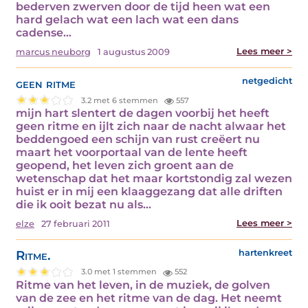
bederven zwerven door de tijd heen wat een
hard gelach wat een lach wat een dans
cadense…
Lees meer >
marcus neuborg
1 augustus 2009
geen ritme
netgedicht
3.2 met 6 stemmen
557
mijn hart slentert de dagen voorbij het heeft
geen ritme en ijlt zich naar de nacht alwaar het
beddengoed een schijn van rust creëert nu
maart het voorportaal van de lente heeft
geopend, het leven zich groent aan de
wetenschap dat het maar kortstondig zal wezen
huist er in mij een klaaggezang dat alle driften
die ik ooit bezat nu als…
Lees meer >
elze
27 februari 2011
Ritme.
hartenkreet
3.0 met 1 stemmen
552
Ritme van het leven, in de muziek, de golven
van de zee en het ritme van de dag. Het neemt