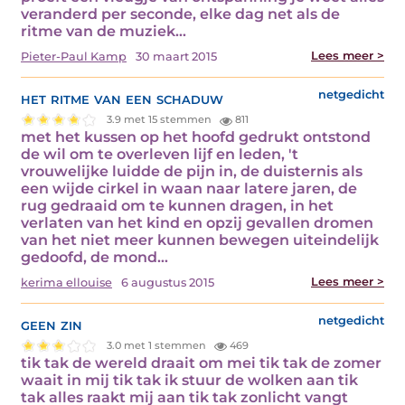
veranderd per seconde, elke dag net als de
ritme van de muziek…
Lees meer >
Pieter-Paul Kamp
30 maart 2015
het ritme van een schaduw
netgedicht
3.9 met 15 stemmen
811
met het kussen op het hoofd gedrukt ontstond
de wil om te overleven lijf en leden, 't
vrouwelijke luidde de pijn in, de duisternis als
een wijde cirkel in waan naar latere jaren, de
rug gedraaid om te kunnen dragen, in het
verlaten van het kind en opzij gevallen dromen
van het niet meer kunnen bewegen uiteindelijk
gedoofd, de mond…
Lees meer >
kerima ellouise
6 augustus 2015
geen zin
netgedicht
3.0 met 1 stemmen
469
tik tak de wereld draait om mei tik tak de zomer
waait in mij tik tak ik stuur de wolken aan tik
tak alles raakt mij aan tik tak zonlicht vangt