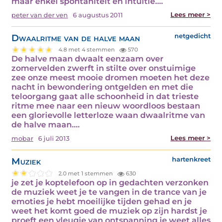
maar enkel spontaniteit en intuitie.…
Lees meer >
peter van der ven
6 augustus 2011
Dwaalritme van de halve maan
netgedicht
4.8 met 4 stemmen
570
De halve maan dwaalt eenzaam over
zomervelden zwerft in stilte over onstuimige
zee onze meest mooie dromen moeten het deze
nacht in bewondering ontgelden en met die
teloorgang gaat alle schoonheid in dat trieste
ritme mee naar een nieuw woordloos bestaan
een glorievolle letterloze waan dwaalritme van
de halve maan.…
Lees meer >
mobar
6 juli 2013
Muziek
hartenkreet
2.0 met 1 stemmen
630
je zet je koptelefoon op in gedachten verzonken
de muziek weet je te vangen in de trance van je
emoties je hebt moeilijke tijden gehad en je
weet het komt goed de muziek op zijn hardst je
proeft een vleugje van ontspanning je weet alles