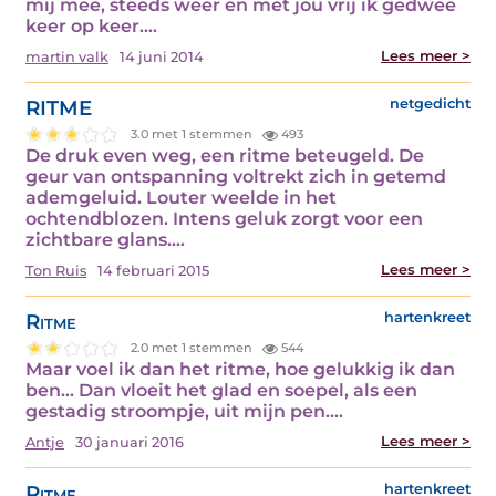
mij mee, steeds weer en met jou vrij ik gedwee
keer op keer.…
Lees meer >
martin valk
14 juni 2014
RITME
netgedicht
3.0 met 1 stemmen
493
De druk even weg, een ritme beteugeld. De
geur van ontspanning voltrekt zich in getemd
ademgeluid. Louter weelde in het
ochtendblozen. Intens geluk zorgt voor een
zichtbare glans.…
Lees meer >
Ton Ruis
14 februari 2015
Ritme
hartenkreet
2.0 met 1 stemmen
544
Maar voel ik dan het ritme, hoe gelukkig ik dan
ben... Dan vloeit het glad en soepel, als een
gestadig stroompje, uit mijn pen.…
Lees meer >
Antje
30 januari 2016
Ritme
hartenkreet