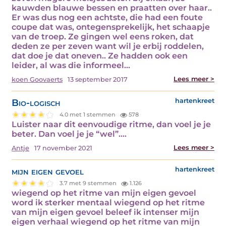
kauwden blauwe bessen en praatten over haar..
Er was dus nog een achtste, die had een foute
coupe dat was, ontegensprekelijk, het schaapje
van de troep. Ze gingen wel eens roken, dat
deden ze per zeven want wil je erbij roddelen,
dat doe je dat oneven.. Ze hadden ook een
leider, al was die informeel…
Lees meer >
koen Goovaerts
13 september 2017
Bio-logisch
hartenkreet
4.0 met 1 stemmen
578
Luister naar dit eenvoudige ritme, dan voel je je
beter. Dan voel je je “wel”.…
Lees meer >
Antje
17 november 2021
mijn eigen gevoel
hartenkreet
3.7 met 9 stemmen
1.126
wiegend op het ritme van mijn eigen gevoel
word ik sterker mentaal wiegend op het ritme
van mijn eigen gevoel beleef ik intenser mijn
eigen verhaal wiegend op het ritme van mijn