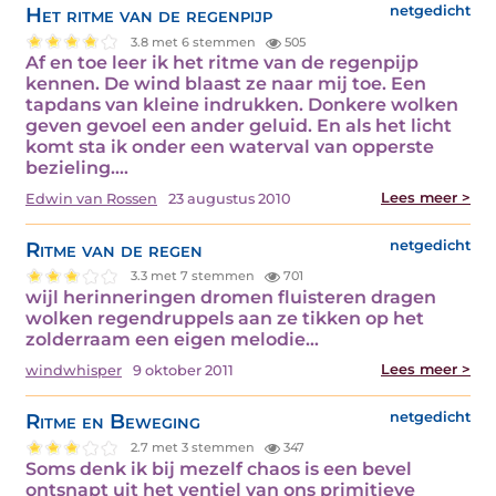
Het ritme van de regenpijp
netgedicht
3.8 met 6 stemmen
505
Af en toe leer ik het ritme van de regenpijp
kennen. De wind blaast ze naar mij toe. Een
tapdans van kleine indrukken. Donkere wolken
geven gevoel een ander geluid. En als het licht
komt sta ik onder een waterval van opperste
bezieling.…
Lees meer >
Edwin van Rossen
23 augustus 2010
Ritme van de regen
netgedicht
3.3 met 7 stemmen
701
wijl herinneringen dromen fluisteren dragen
wolken regendruppels aan ze tikken op het
zolderraam een eigen melodie…
Lees meer >
windwhisper
9 oktober 2011
Ritme en Beweging
netgedicht
2.7 met 3 stemmen
347
Soms denk ik bij mezelf chaos is een bevel
ontsnapt uit het ventiel van ons primitieve