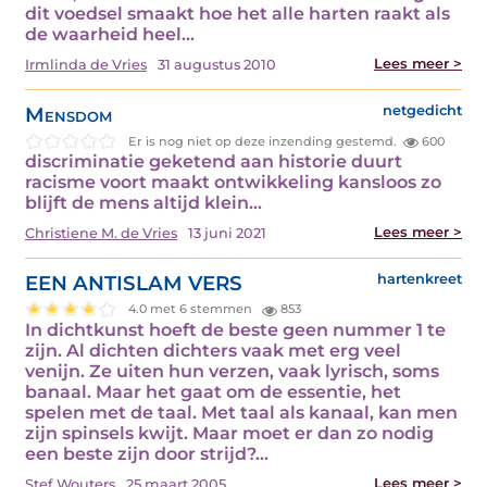
dit voedsel smaakt hoe het alle harten raakt als
de waarheid heel…
Lees meer >
Irmlinda de Vries
31 augustus 2010
Mensdom
netgedicht
Er is nog niet op deze inzending gestemd.
600
discriminatie geketend aan historie duurt
racisme voort maakt ontwikkeling kansloos zo
blijft de mens altijd klein…
Lees meer >
Christiene M. de Vries
13 juni 2021
EEN ANTISLAM VERS
hartenkreet
4.0 met 6 stemmen
853
In dichtkunst hoeft de beste geen nummer 1 te
zijn. Al dichten dichters vaak met erg veel
venijn. Ze uiten hun verzen, vaak lyrisch, soms
banaal. Maar het gaat om de essentie, het
spelen met de taal. Met taal als kanaal, kan men
zijn spinsels kwijt. Maar moet er dan zo nodig
een beste zijn door strijd?…
Lees meer >
Stef Wouters
25 maart 2005