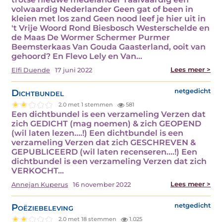
volwaardig Nederlander Geen gat of been in
kleien met los zand Geen nood leef je hier uit in
't Vrije Woord Rond Biesbosch Westerschelde en
de Maas De Wormer Schermer Purmer
Beemsterkaas Van Gouda Gaasterland, ooit van
gehoord? En Flevo Lely en Van…
Lees meer >
Elfi Duende
17 juni 2022
Dichtbundel
netgedicht
2.0 met 1 stemmen
581
Een dichtbundel is een verzameling Verzen dat
zich GEDICHT (mag noemen) & zich GEOPEND
(wil laten lezen....!) Een dichtbundel is een
verzameling Verzen dat zich GESCHREVEN &
GEPUBLICEERD (wil laten recenseren....!) Een
dichtbundel is een verzameling Verzen dat zich
VERKOCHT…
Lees meer >
Annejan Kuperus
16 november 2022
Poëziebeleving
netgedicht
2.0 met 18 stemmen
1.025