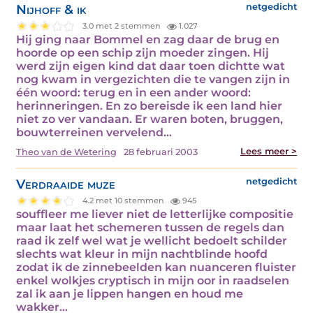
Nijhoff & ik
netgedicht
3.0 met 2 stemmen
1.027
Hij ging naar Bommel en zag daar de brug en
hoorde op een schip zijn moeder zingen. Hij
werd zijn eigen kind dat daar toen dichtte wat
nog kwam in vergezichten die te vangen zijn in
één woord: terug en in een ander woord:
herinneringen. En zo bereisde ik een land hier
niet zo ver vandaan. Er waren boten, bruggen,
bouwterreinen vervelend…
Lees meer >
Theo van de Wetering
28 februari 2003
Verdraaide muze
netgedicht
4.2 met 10 stemmen
945
souffleer me liever niet de letterlijke compositie
maar laat het schemeren tussen de regels dan
raad ik zelf wel wat je wellicht bedoelt schilder
slechts wat kleur in mijn nachtblinde hoofd
zodat ik de zinnebeelden kan nuanceren fluister
enkel wolkjes cryptisch in mijn oor in raadselen
zal ik aan je lippen hangen en houd me
wakker…