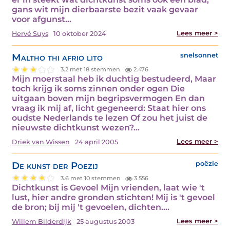
gans wit mijn dierbaarste bezit vaak gevaar
voor afgunst…
Lees meer >
Hervé Suys
10 oktober 2024
Maltho thi afrio lito
snelsonnet
3.2 met 18 stemmen
2.476
Mijn moerstaal heb ik duchtig bestudeerd, Maar
toch krijg ik soms zinnen onder ogen Die
uitgaan boven mijn begripsvermogen En dan
vraag ik mij af, licht gegeneerd: Staat hier ons
oudste Nederlands te lezen Of zou het juist de
nieuwste dichtkunst wezen?…
Lees meer >
Driek van Wissen
24 april 2005
De kunst der Poezij
poëzie
3.6 met 10 stemmen
3.556
Dichtkunst is Gevoel Mijn vrienden, laat wie 't
lust, hier andre gronden stichten! Mij is 't gevoel
de bron; bij mij 't gevoelen, dichten.…
Lees meer >
Willem Bilderdijk
25 augustus 2003