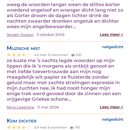
weeg de woorden langer ween de stiltes korter
woedend ongeloof en wranger dicht lang niet zo
als Gorter droom de dagen lichter drink de
nachten zwaarder dronken ongeluk en dichter
wees mijn engelbewaarder…
Lees meer >
Jeroen Swaan
3 oktober 2003
Muzische mist
netgedicht
4.2 met 10 stemmen
630
ze kuste me ’s nachts legde woorden op mijn
lippen die ik ’s morgens als ontbijt genoot en
met liefde toevertrouwde aan mijn nog
maagdelijk wit papier ze fluisterde zonder
geluid maar met zachte strelingen expressie in
mijn zuchten nee, ik had nooit honger mijn
enige trek werd gevoed door de zinnen van een
vrijgevige Griekse schone…
Lees meer >
Nina Laverona
11 mei 2006
Kom dichter
netgedicht
3.9 met 9 stemmen
747