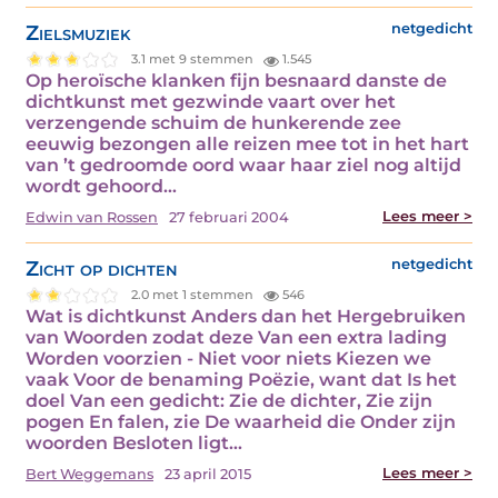
Zielsmuziek
netgedicht
3.1 met 9 stemmen
1.545
Op heroïsche klanken fijn besnaard danste de
dichtkunst met gezwinde vaart over het
verzengende schuim de hunkerende zee
eeuwig bezongen alle reizen mee tot in het hart
van ’t gedroomde oord waar haar ziel nog altijd
wordt gehoord…
Lees meer >
Edwin van Rossen
27 februari 2004
Zicht op dichten
netgedicht
2.0 met 1 stemmen
546
Wat is dichtkunst Anders dan het Hergebruiken
van Woorden zodat deze Van een extra lading
Worden voorzien - Niet voor niets Kiezen we
vaak Voor de benaming Poëzie, want dat Is het
doel Van een gedicht: Zie de dichter, Zie zijn
pogen En falen, zie De waarheid die Onder zijn
woorden Besloten ligt…
Lees meer >
Bert Weggemans
23 april 2015