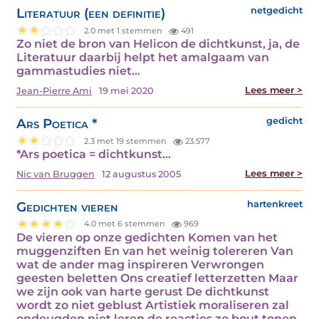
Literatuur (een definitie)
netgedicht
2.0 met 1 stemmen
491
Zo niet de bron van Helicon de dichtkunst, ja, de
Literatuur daarbij helpt het amalgaam van
gammastudies niet…
Lees meer >
Jean-Pierre Ami
19 mei 2020
Ars Poetica *
gedicht
2.3 met 19 stemmen
23.577
*Ars poetica = dichtkunst…
Lees meer >
Nic van Bruggen
12 augustus 2005
Gedichten vieren
hartenkreet
4.0 met 6 stemmen
969
De vieren op onze gedichten Komen van het
muggenziften En van het weinig tolereren Van
wat de ander mag inspireren Verwrongen
geesten beletten Ons creatief letterzetten Maar
we zijn ook van harte gerust De dichtkunst
wordt zo niet geblust Artistiek moraliseren zal
ondeugden niet leren de reacties zo bout tonen