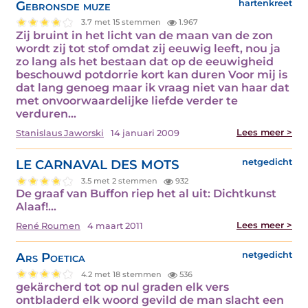
Gebronsde muze
hartenkreet
3.7 met 15 stemmen
1.967
Zij bruint in het licht van de maan van de zon
wordt zij tot stof omdat zij eeuwig leeft, nou ja
zo lang als het bestaan dat op de eeuwigheid
beschouwd potdorrie kort kan duren Voor mij is
dat lang genoeg maar ik vraag niet van haar dat
met onvoorwaardelijke liefde verder te
verduren…
Lees meer >
Stanislaus Jaworski
14 januari 2009
LE CARNAVAL DES MOTS
netgedicht
3.5 met 2 stemmen
932
De graaf van Buffon riep het al uit: Dichtkunst
Alaaf!…
Lees meer >
René Roumen
4 maart 2011
Ars Poetica
netgedicht
4.2 met 18 stemmen
536
gekärcherd tot op nul graden elk vers
ontbladerd elk woord gevild de man slacht een