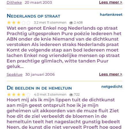
Lees meer >
Ditheke
20 maart 2003
Nederlands op straat
hartenkreet
3.2 met 11 stemmen
2.408
Wat een genot Enkel nog Nederlands op straat
Prachtig uitgesproken Pure poëzie Iedereen het
ABN onder de knie Niemand van de dichtkunst
verstoken Als iedereen straks Nederlands praat
Komt de volgende stap aan bod Iedereen moet
lachen Enkel nog vriendelijke mensen op straat
Een prachtige glimlach, witte tanden Puur
geluk…
Lees meer >
Spablue
30 januari 2006
De beelden in de hemeltuin
netgedicht
4.0 met 3 stemmen
722
Hoort mij als ik mijn lippen tuit de dichtkunst
aan mijn geest ontspruit hoe ik je mijn
geheimen uit akkoorden van de muze fluit Ziet
hoe dit de ziel verbeeldt de bloemen in de
hemeltuin teelt het nageslacht gunstig bedeelt
Neen, de kunst die niet verveelt Proeft hoe goed