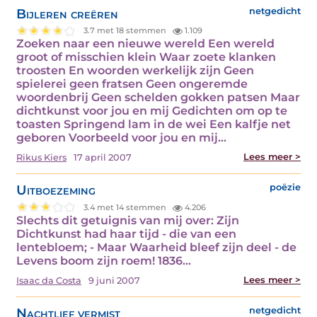
Bijleren creëren
netgedicht
3.7 met 18 stemmen
1.109
Zoeken naar een nieuwe wereld Een wereld
groot of misschien klein Waar zoete klanken
troosten En woorden werkelijk zijn Geen
spielerei geen fratsen Geen ongeremde
woordenbrij Geen schelden gokken patsen Maar
dichtkunst voor jou en mij Gedichten om op te
toasten Springend lam in de wei Een kalfje net
geboren Voorbeeld voor jou en mij…
Lees meer >
Rikus Kiers
17 april 2007
Uitboezeming
poëzie
3.4 met 14 stemmen
4.206
Slechts dit getuignis van mij over: Zijn
Dichtkunst had haar tijd - die van een
lentebloem; - Maar Waarheid bleef zijn deel - de
Levens boom zijn roem! 1836…
Lees meer >
Isaac da Costa
9 juni 2007
Nachtlief vermist
netgedicht