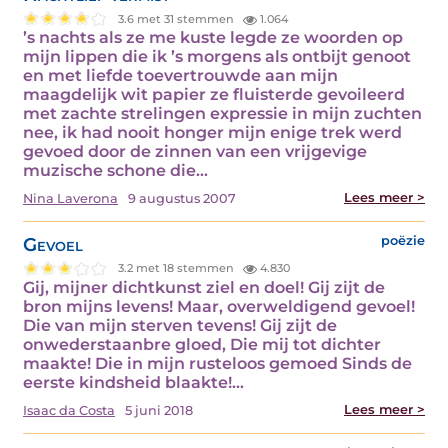
3.6 met 31 stemmen
1.064
’s nachts als ze me kuste legde ze woorden op
mijn lippen die ik ’s morgens als ontbijt genoot
en met liefde toevertrouwde aan mijn
maagdelijk wit papier ze fluisterde gevoileerd
met zachte strelingen expressie in mijn zuchten
nee, ik had nooit honger mijn enige trek werd
gevoed door de zinnen van een vrijgevige
muzische schone die…
Lees meer >
Nina Laverona
9 augustus 2007
Gevoel
poëzie
3.2 met 18 stemmen
4.830
Gij, mijner dichtkunst ziel en doel! Gij zijt de
bron mijns levens! Maar, overweldigend gevoel!
Die van mijn sterven tevens! Gij zijt de
onwederstaanbre gloed, Die mij tot dichter
maakte! Die in mijn rusteloos gemoed Sinds de
eerste kindsheid blaakte!…
Lees meer >
Isaac da Costa
5 juni 2018