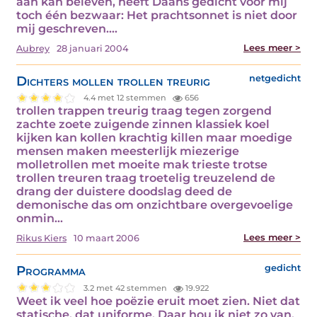
aan kan beleven, heeft Daans gedicht voor mij
toch één bezwaar: Het prachtsonnet is niet door
mij geschreven.…
Lees meer >
Aubrey
28 januari 2004
Dichters mollen trollen treurig
netgedicht
4.4 met 12 stemmen
656
trollen trappen treurig traag tegen zorgend
zachte zoete zuigende zinnen klassiek koel
kijken kan kollen krachtig killen maar moedige
mensen maken meesterlijk miezerige
molletrollen met moeite mak trieste trotse
trollen treuren traag troetelig treuzelend de
drang der duistere doodslag deed de
demonische das om onzichtbare overgevoelige
onmin…
Lees meer >
Rikus Kiers
10 maart 2006
Programma
gedicht
3.2 met 42 stemmen
19.922
Weet ik veel hoe poëzie eruit moet zien. Niet dat
statische, dat uniforme. Daar hou ik niet zo van.