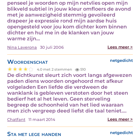
penseel je woorden op mijn netvlies open mijn
blikveld subtiel in jouw kleur omfloers de avond
met je aanwezigheid stemmig gevoileerd
drapeer je expressie rond mijn aardse huis
opengesteld voor jou kom dichter kom binnen
dichter en hul me in de klanken van jouw
warme zijn…
Lees meer >
Nina Laverona
30 juli 2006
Woordenschat
netgedicht
4.0 met 2 stemmen
510
De dichtkunst sleurt zich voort langs afgewezen
paden diens woorden ongehoord met afkeur
volgeladen Een liefde die verdween de
wanklank is gebleven verstoten door het steen
bedierf het al het leven. Geen sterveling
begreep de schoonheid van het lied waaraan
men zich vergreep deed liefst die taal teniet.…
Lees meer >
Chatfant
11 maart 2014
Sta met lege handen
netgedicht