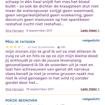
schaap in één haal snijdt het mes het bloed
bulkt – zo ook de dichter de kraagsteen stut niet
meer de waterspuwer zwijgt geen weemoed,
geen vergankelijkheid geen woekering, geen
decorum geen meeuwen op het spantbeen
restafval zucht niet restafval…
Lees meer >
Stig Hansen
9 september 2011
Hou je fatsoen
netgedicht
4.1 met 22 stemmen
595
mijn zinnen zijn te grof ik wil ze niet stileren ik
zuig ze uit en hits ze op ze zijn mijn kleine dood
jij onthoudt je van de jouwe levenslang
geconstipeerd ik lik de woorden uit je reet en
laat hen schreeuwen van genot dit nerveus
vlees bevalt je niet je vrome gruwen raakt me
niet ik vind genoegen in het wild rij zonder
gordel door het…
Lees meer >
Stig Hansen
19 september 2011
poëzie bedrijven
netgedicht