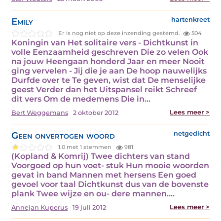
Emily
hartenkreet
Er is nog niet op deze inzending gestemd.
504
Koningin van Het solitaire vers - Dichtkunst in
volle Eenzaamheid geschreven Die zo velen Ook
na jouw Heengaan honderd Jaar en meer Nooit
ging vervelen - Jij die je aan De hoop nauwelijks
Durfde over te Te geven, wist dat De menselijke
geest Verder dan het Uitspansel reikt Schreef
dit vers Om de medemens Die in…
Lees meer >
Bert Weggemans
2 oktober 2012
Geen onvertogen woord
netgedicht
1.0 met 1 stemmen
981
(Kopland & Komrij) Twee dichters van stand
Voorgoed op hun voet- stuk Hun mooie woorden
gevat in band Mannen met hersens Een goed
gevoel voor taal Dichtkunst dus van de bovenste
plank Twee wijze en ou- dere mannen.…
Lees meer >
Annejan Kuperus
19 juli 2012