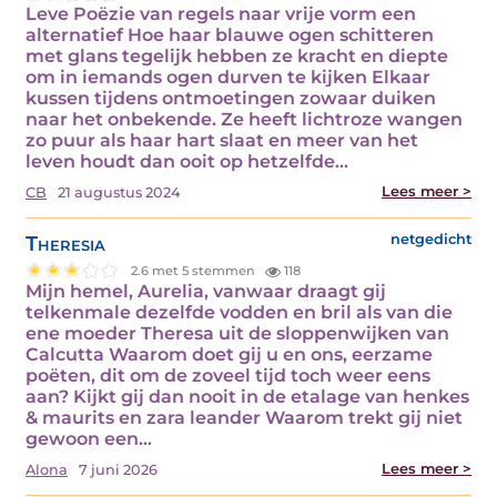
Leve Poëzie van regels naar vrije vorm een
alternatief Hoe haar blauwe ogen schitteren
met glans tegelijk hebben ze kracht en diepte
om in iemands ogen durven te kijken Elkaar
kussen tijdens ontmoetingen zowaar duiken
naar het onbekende. Ze heeft lichtroze wangen
zo puur als haar hart slaat en meer van het
leven houdt dan ooit op hetzelfde…
Lees meer >
CB
21 augustus 2024
Theresia
netgedicht
2.6 met 5 stemmen
118
Mijn hemel, Aurelia, vanwaar draagt gij
telkenmale dezelfde vodden en bril als van die
ene moeder Theresa uit de sloppenwijken van
Calcutta Waarom doet gij u en ons, eerzame
poëten, dit om de zoveel tijd toch weer eens
aan? Kijkt gij dan nooit in de etalage van henkes
& maurits en zara leander Waarom trekt gij niet
gewoon een…
Lees meer >
Alona
7 juni 2026