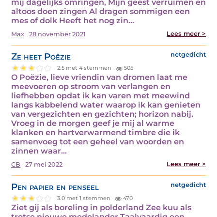
mij dagelijks omringen, Mijn geest verruimen en
altoos doen zingen Al dragen sommigen een
mes of dolk Heeft het nog zin…
Lees meer >
Max
28 november 2021
Ze heet Poëzie
netgedicht
2.5 met 4 stemmen
505
O Poëzie, lieve vriendin van dromen laat me
meevoeren op stroom van verlangen en
liefhebben opdat ik kan varen met meewind
langs kabbelend water waarop ik kan genieten
van vergezichten en gezichten; horizon nabij.
Vroeg in de morgen geef je mij al warme
klanken en hartverwarmend timbre die ik
samenvoeg tot een geheel van woorden en
zinnen waar…
Lees meer >
CB
27 mei 2022
Pen papier en penseel
netgedicht
3.0 met 1 stemmen
470
Ziet gij als boreling in polderland Zee kuu als
trotse nieuwe medelander Taalvaardig een