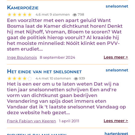
Kamerpoëzie
snelsonnet
4.6 met 9 stemmen
798
Een voorzitter met een apart geluid Want
Bosma laat de Kamer dichtkunst horen! Denkt
hij met Nijhoff, Vroman, Bloem te scoren? Wat
gaat de politiek hierop vooruit? Al kraaide hij
het mooiste minnelied: Nóóit klinkt een PVV-
stem erudiet…
Lees meer >
Inge Boulonois
8 september 2024
Het einde van het snelsonnet
snelsonnet
4.4 met 10 stemmen
939
Het is een eer om u te laten weten Dat wij na
tien jaar snelsonnetten schrijven Een and're
vorm van dichtkunst gaan bedrijven
Verandering van spijs doet immers eten
Vandaar dat ik 't laatste snelsonnet Vandaag op
deze website heb gezet…
Lees meer >
Frank Fabian van Keeren
1 april 2011
dichten is balans maken
hartenkreet