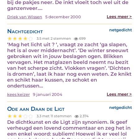
bij de pakjes neer. De inkt vloeit toch wel uit de
ganzenveer.…
Lees meer >
Driek van Wissen
5 december 2000
Nachtgedicht
netgedicht
3.5 met 2 stemmen
699
‘Mag het licht uit ? ‘, vraagt ze zacht ‘ga slapen,
het is al over middernacht’. ‘De winter sneeuwt
gebroken wit in jouw beslagen ogen. Blikken
vervagen. Het matglazen beeld neemt nu bezit
van het scherpe zicht. Vlokken vragen’. ‘Dichten
is dromen’, laat ik haar nog even weten. Ze knikt
en schikt haar kussen, ze schokt en
ondertussen…
Lees meer >
kees keizer
9 januari 2004
Ode aan Daan de Ligt
netgedicht
3.3 met 11 stemmen
2.374
De dichtkunst en de Ligt zijn synoniem. Ik geef
verheugd een lovend commentaar en zeg het in
een enkel woord: subliem! Hoewel ik er veel lol