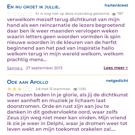
En nu groet ik jullie.
hartenkreet
Er is nog niet op deze inzending gestemd.
787
verwelkom mezelf terug dichtkunst van mijn
hand als een reïncarnatie de lezers begroetend
daar ben ik weer maanden vervlogen weken
waarin letters geen woorden vormden ik spin
nieuwe woorden in de kleuren van de herfst
beginnend aan het pad van inspiratie hallo
welkom terug in mijn wereld welkom, welkom
prachtig mens…
Lees meer >
Sanne L
27 september 2013
Ode aan Apollo
netgedicht
2.8 met 13 stemmen
1.010
De muzen baden in je glorie, als jij de dichtkunst
weer aanheft en muziek je lichaam laat
doorstromen. Orde en rust zijn aan jou te
danken in dit godvervloekte oord, waar zelfs
Zeus zijn weg niet meer kan vinden. Mijn vriend
ik zie je weer in Delphi, waar je dromen weer tot
leven wekt en mijn toekomst orakelen zal.…