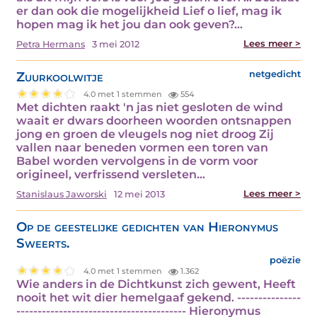
er dan ook die mogelijkheid Lief o lief, mag ik
hopen mag ik het jou dan ook geven?…
Lees meer >
Petra Hermans
3 mei 2012
Zuurkoolwitje
netgedicht
4.0 met 1 stemmen
554
Met dichten raakt 'n jas niet gesloten de wind
waait er dwars doorheen woorden ontsnappen
jong en groen de vleugels nog niet droog Zij
vallen naar beneden vormen een toren van
Babel worden vervolgens in de vorm voor
origineel, verfrissend versleten…
Lees meer >
Stanislaus Jaworski
12 mei 2013
Op de geestelijke gedichten van Hieronymus
Sweerts.
poëzie
4.0 met 1 stemmen
1.362
Wie anders in de Dichtkunst zich gewent, Heeft
nooit het wit dier hemelgaaf gekend. ---------------
---------------------------------------- Hieronymus