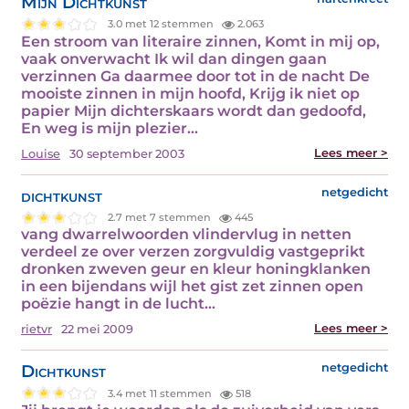
Mijn Dichtkunst
3.0 met 12 stemmen
2.063
Een stroom van literaire zinnen, Komt in mij op,
vaak onverwacht Ik wil dan dingen gaan
verzinnen Ga daarmee door tot in de nacht De
mooiste zinnen in mijn hoofd, Krijg ik niet op
papier Mijn dichterskaars wordt dan gedoofd,
En weg is mijn plezier…
Lees meer >
Louise
30 september 2003
dichtkunst
netgedicht
2.7 met 7 stemmen
445
vang dwarrelwoorden vlindervlug in netten
verdeel ze over verzen zorgvuldig vastgeprikt
dronken zweven geur en kleur honingklanken
in een bijendans wijl het gist zet zinnen open
poëzie hangt in de lucht…
Lees meer >
rietvr
22 mei 2009
Dichtkunst
netgedicht
3.4 met 11 stemmen
518