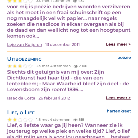
3.0 met 1 stemmen
487
voor mij is poëzie bedrijven woorden verzilveren
als het moet in een fraai schuinschrift op een
nog maagdelijk vel wit papier... naar regels
zoeken die naadloos in elkaar overgaan als bij
de daad en dan wellicht nog tot een hoogtepunt
komen ook…
Lees meer >
Lejo van Kuijeren
13 december 2011
Uitboezeming
poëzie
2.5 met 4 stemmen
2.100
Slechts dit getuignis van mij over: Zijn
Dichtkunst had haar tijd - die van een
lentebloem; - Maar Waarheid bleef zijn deel - de
Levensboom zijn roem! 1836.…
Lees meer >
Isaac da Costa
26 februari 2012
Lief, o Lief
hartenkreet
1.8 met 4 stemmen
818
Lief, o liefste waar ga jij heen? Wanneer zie ik
jou terug op welke plek en welke tijd? Lief, o lief
als dit mijn vers is voor jou geschreven ... bestaat