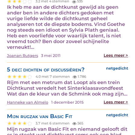
3.2 met 4 stemmen
535
Ik heb me aan de dichtkunst gewijd als geen
ander ben in andere dichters gedoken met
vurige liefde wilde de dichtkunst geheel
analyseren tot de diepste bodems. Vind Goethe
nog steeds een idioot en Sylvia Plath geniaal.
Heb een voorliefde voor waarlijk talent, is niet
vreemd toch? Ben door zoveel schijnelite
verneukt!…
Lees meer >
Joanan Rutgers
3 mei 2011
5 dec: dichten of discussiëren?
netgedicht
4.0 met 7 stemmen
1.786
Rijm met een metrum dat Loopt als een trein
Dichtkunst veredelt het Sinterklaasavondfeest
Wat dan de kleur van de Schmink ook mag zijn…
Lees meer >
Hanneke van Almelo
1 december 2015
Mijn rugzak van Basic Fit
netgedicht
3.7 met 6 stemmen
565
Mijn rugzak van Basic Fit en niemand gelooft dit
er in steekt wat dichtkunst soms ook een blad,