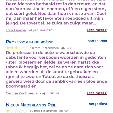
Dezelfde toon herhaald tot in den treure, en dat
dan 'vormvastheid' noemen, of 'een eigen stem',
dat soort gelul. Nee daar hou ik niet zo van. Geef
mij dan maar het favoriete snoepgoed uit mijn
jeugd. De toverbal. Je zuigt en zuigt maar…
Lees meer >
Tom Lanoye
24 januari 2023
Professor in de poëzie
hartenkreet
3.0 met 12 stemmen
1.582
De professor in de poëzie waarschuwde de
debutante voor verboden woorden in gedichten
- ster, bloesem en liefde, ze waren hartstikke
taboe Ik begrijp het, zei ze en ze nam zich voor
alleen woorden uit de krant te gebruiken en
rijm af te zweren Totdat ze op de thuisreis
geroerd werd door de aanblik van een bloeiende
boomgaard en ’…
Lees meer >
George Knottnerus
2 april 2009
Nieuw Nederlands Peil
netgedicht
1.0 met 1 stemmen
454