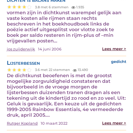
3.8 met 6 stemmen
1.935
vormen zijn in dichtkunst warempel gelijk aan
vaste kosten alle rijmen staan rechts
beschreven in het boekhoudboek links de
poëzie actief uitgesplitst voor vlotte zoek te
boek per saldo resteren in rijm-plus of –min
vrijgevallen posten…
Lees meer >
jos zuijderwijk
14 juni 2006
Lijsterbessen
gedicht
3.6 met 22 stemmen
13.490
De dichtkunst beoefenen is met de grootst
mogelijke zorgvuldigheid constateren dat
bijvoorbeeld in de vroege morgen de
lijsterbessen duizenden tranen dragen als een
tekening uit de kindertijd zo rood en zo veel. Uit:
Geluk is gevaarlijk. Een keuze uit de gedichten
1999-2005 Rainbow Essentials, 4e vermeederde
druk, april 2005.…
Lees meer >
Rutger Kopland
10 maart 2022