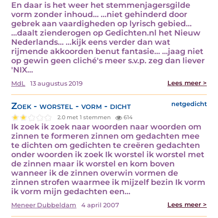
En daar is het weer het stemmenjagersgilde
vorm zonder inhoud... ...niet gehinderd door
gebrek aan vaardigheden op lyrisch gebied...
...daalt zienderogen op Gedichten.nl het Nieuw
Nederlands... ...kijk eens verder dan wat
rijmende akkoorden benut fantasie... ...jaag niet
op gewin geen cliché's meer s.v.p. zeg dan liever
'NIX…
Lees meer >
MdL
13 augustus 2019
Zoek - worstel - vorm - dicht
netgedicht
2.0 met 1 stemmen
614
Ik zoek ik zoek naar woorden naar woorden om
zinnen te formeren zinnen om gedachten mee
te dichten om gedichten te creëren gedachten
onder woorden ik zoek Ik worstel ik worstel met
de zinnen maar ik worstel en kom boven
wanneer ik de zinnen overwin vormen de
zinnen strofen waarmee ik mijzelf bezin Ik vorm
ik vorm mijn gedachten een…
Lees meer >
Meneer Dubbeldam
4 april 2007