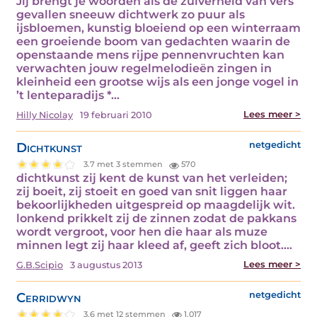
Jij brengt je woorden als de zuiverheid van vers
gevallen sneeuw dichtwerk zo puur als
ijsbloemen, kunstig bloeiend op een winterraam
een groeiende boom van gedachten waarin de
openstaande mens rijpe pennenvruchten kan
verwachten jouw regelmelodieën zingen in
kleinheid een grootse wijs als een jonge vogel in
’t lenteparadijs *…
Lees meer >
Hilly Nicolay
19 februari 2010
Dichtkunst
netgedicht
3.7 met 3 stemmen
570
dichtkunst zij kent de kunst van het verleiden;
zij boeit, zij stoeit en goed van snit liggen haar
bekoorlijkheden uitgespreid op maagdelijk wit.
lonkend prikkelt zij de zinnen zodat de pakkans
wordt vergroot, voor hen die haar als muze
minnen legt zij haar kleed af, geeft zich bloot.…
Lees meer >
G.B.Scipio
3 augustus 2013
Cerridwyn
netgedicht
3.6 met 12 stemmen
1.017