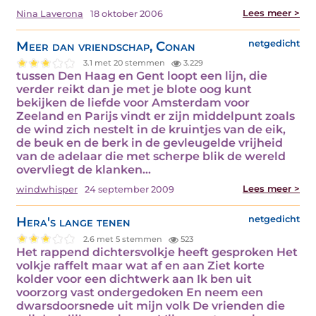
Lees meer >
Nina Laverona
18 oktober 2006
Meer dan vriendschap, Conan
netgedicht
3.1 met 20 stemmen
3.229
tussen Den Haag en Gent loopt een lijn, die
verder reikt dan je met je blote oog kunt
bekijken de liefde voor Amsterdam voor
Zeeland en Parijs vindt er zijn middelpunt zoals
de wind zich nestelt in de kruintjes van de eik,
de beuk en de berk in de gevleugelde vrijheid
van de adelaar die met scherpe blik de wereld
overvliegt de klanken…
Lees meer >
windwhisper
24 september 2009
Hera's lange tenen
netgedicht
2.6 met 5 stemmen
523
Het rappend dichtersvolkje heeft gesproken Het
volkje raffelt maar wat af en aan Ziet korte
kolder voor een dichtwerk aan Ik ben uit
voorzorg vast ondergedoken En neem een
dwarsdoorsnede uit mijn volk De vrienden die