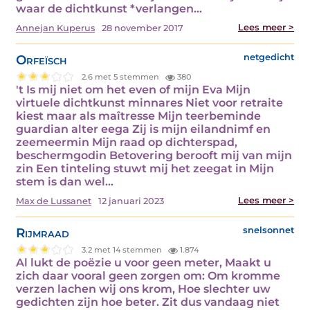
waar de dichtkunst *verlangen…
Lees meer >
Annejan Kuperus
28 november 2017
Orfeïsch
netgedicht
2.6 met 5 stemmen
380
't Is mij niet om het even of mijn Eva Mijn
virtuele dichtkunst minnares Niet voor retraite
kiest maar als maîtresse Mijn teerbeminde
guardian alter eega Zij is mijn eilandnimf en
zeemeermin Mijn raad op dichterspad,
beschermgodin Betovering berooft mij van mijn
zin Een tinteling stuwt mij het zeegat in Mijn
stem is dan wel…
Lees meer >
Max de Lussanet
12 januari 2023
Rijmraad
snelsonnet
3.2 met 14 stemmen
1.874
Al lukt de poëzie u voor geen meter, Maakt u
zich daar vooral geen zorgen om: Om kromme
verzen lachen wij ons krom, Hoe slechter uw
gedichten zijn hoe beter. Zit dus vandaag niet