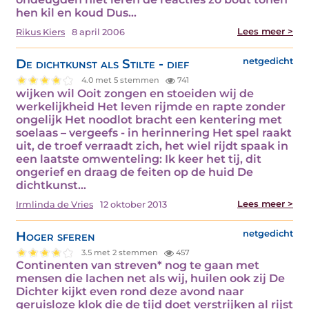
hen kil en koud Dus…
Lees meer >
Rikus Kiers
8 april 2006
De dichtkunst als Stilte - dief
netgedicht
4.0 met 5 stemmen
741
wijken wil Ooit zongen en stoeiden wij de
werkelijkheid Het leven rijmde en rapte zonder
ongelijk Het noodlot bracht een kentering met
soelaas – vergeefs - in herinnering Het spel raakt
uit, de troef verraadt zich, het wiel rijdt spaak in
een laatste omwenteling: Ik keer het tij, dit
ongerief en draag de feiten op de huid De
dichtkunst…
Lees meer >
Irmlinda de Vries
12 oktober 2013
Hoger sferen
netgedicht
3.5 met 2 stemmen
457
Continenten van streven* nog te gaan met
mensen die lachen net als wij, huilen ook zij De
Dichter kijkt even rond deze avond naar
geruisloze klok die de tijd doet verstrijken al rijst