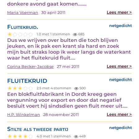
donkere avond gaat komen....…
Lees meer >
Maria Voerman
30 april 2011
Fluitekruid.
netgedicht
1.0 met 1 stemmen
685
Dus we wrijven over bulten die toch blijven
jeuken, en ik pak een krant sla hard en zoek
mijn buit straks loop ik weer langs de waterkant
waar het fluitekruid fluit.…
Lees meer >
Corina Becker-Jacobse
27 mei 2011
FLUITEKRUID
netgedicht
2.5 met 4 stemmen
500
Een blokfluitfabrikant in Dordt kreeg geen
vergunning voor export en door dat negatief
besluit voert hij sindsdien geen fluit meer uit.…
Lees meer >
H.P. Winkelman
28 november 2011
Stilte als tweede partij
netgedicht
4.0 met 1 stemmen
449