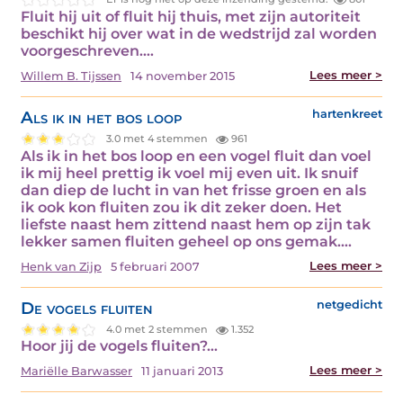
Fluit hij uit of fluit hij thuis, met zijn autoriteit
beschikt hij over wat in de wedstrijd zal worden
voorgeschreven.…
Lees meer >
Willem B. Tijssen
14 november 2015
Als ik in het bos loop
hartenkreet
3.0 met 4 stemmen
961
Als ik in het bos loop en een vogel fluit dan voel
ik mij heel prettig ik voel mij even uit. Ik snuif
dan diep de lucht in van het frisse groen en als
ik ook kon fluiten zou ik dit zeker doen. Het
liefste naast hem zittend naast hem op zijn tak
lekker samen fluiten geheel op ons gemak.…
Lees meer >
Henk van Zijp
5 februari 2007
De vogels fluiten
netgedicht
4.0 met 2 stemmen
1.352
Hoor jij de vogels fluiten?…
Lees meer >
Mariëlle Barwasser
11 januari 2013