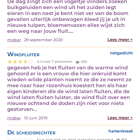
De dag zingt zich een vogeltje vlinders zoeken
buikgeluiden een wind uit het zuiden legt
eieren in een nest je bent niet ver van de boom
gevallen uiterlijk onbewogen kleed jij je uit in
nieuwe tulpen, bloemenvazen alles wijst zich
een weg naar jouw fluit.…
Lees meer >
mobar
29 september 2020
Windfluiter
netgedicht
4.4 met 7 stemmen
450
gegeven heb je het fluiten van de warme wind
gehoord er is een vrouw die hier onkruid komt
wieden wilde planten noemt ze die ze neemt ze
mee naar haar rozenhuis koestert hen als haar
eigen kinderen die de wind laten fluiten, die de
wind laten fluiten luister, de wind fluit over een
nieuwe ochtend de doden zijn niet voor niets
gestorven…
Lees meer >
mobar
10 juni 2019
De scheidsrechter
hartenkreet
Er is nog niet op deze inzending gestemd.
801