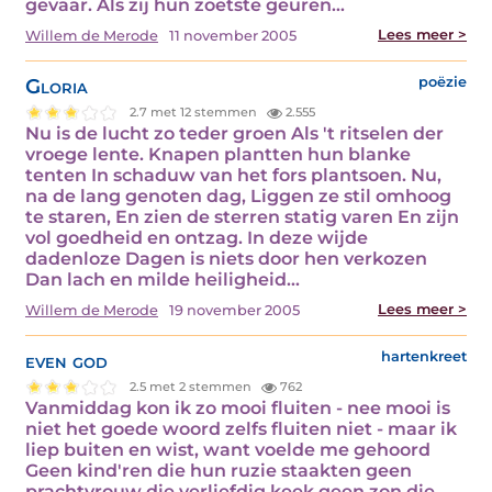
gevaar. Als zij hun zoetste geuren…
Lees meer >
Willem de Merode
11 november 2005
Gloria
poëzie
2.7 met 12 stemmen
2.555
Nu is de lucht zo teder groen Als 't ritselen der
vroege lente. Knapen plantten hun blanke
tenten In schaduw van het fors plantsoen. Nu,
na de lang genoten dag, Liggen ze stil omhoog
te staren, En zien de sterren statig varen En zijn
vol goedheid en ontzag. In deze wijde
dadenloze Dagen is niets door hen verkozen
Dan lach en milde heiligheid…
Lees meer >
Willem de Merode
19 november 2005
even god
hartenkreet
2.5 met 2 stemmen
762
Vanmiddag kon ik zo mooi fluiten - nee mooi is
niet het goede woord zelfs fluiten niet - maar ik
liep buiten en wist, want voelde me gehoord
Geen kind'ren die hun ruzie staakten geen
prachtvrouw die verliefdig keek geen zon die