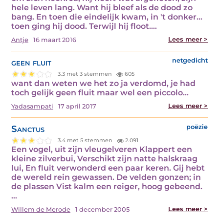
hele leven lang. Want hij bleef als de dood zo
bang. En toen die eindelijk kwam, in 't donker…
toen ging hij dood. Terwijl hij floot.…
Lees meer >
Antje
16 maart 2016
geen fluit
netgedicht
3.3 met 3 stemmen
605
want dan weten we het zo ja verdomd, je had
toch gelijk geen fluit maar wel een piccolo…
Lees meer >
Yadasampati
17 april 2017
Sanctus
poëzie
3.4 met 5 stemmen
2.091
Een vogel, uit zijn vleugelveren Klappert een
kleine zilverbui, Verschikt zijn natte halskraag
lui, En fluit verwonderd een paar keren. Gij hebt
de wereld rein gewassen. De velden gonzen; in
de plassen Vist kalm een reiger, hoog gebeend.
…
Lees meer >
Willem de Merode
1 december 2005