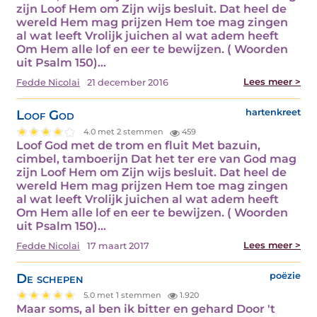
zijn Loof Hem om Zijn wijs besluit. Dat heel de
wereld Hem mag prijzen Hem toe mag zingen
al wat leeft Vrolijk juichen al wat adem heeft
Om Hem alle lof en eer te bewijzen. ( Woorden
uit Psalm 150)…
Lees meer >
Fedde Nicolai
21 december 2016
Loof God
hartenkreet
4.0 met 2 stemmen
459
Loof God met de trom en fluit Met bazuin,
cimbel, tamboerijn Dat het ter ere van God mag
zijn Loof Hem om Zijn wijs besluit. Dat heel de
wereld Hem mag prijzen Hem toe mag zingen
al wat leeft Vrolijk juichen al wat adem heeft
Om Hem alle lof en eer te bewijzen. ( Woorden
uit Psalm 150)…
Lees meer >
Fedde Nicolai
17 maart 2017
De schepen
poëzie
5.0 met 1 stemmen
1.920
Maar soms, al ben ik bitter en gehard Door 't