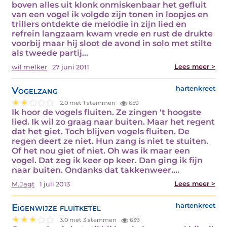
boven alles uit klonk onmiskenbaar het gefluit
van een vogel ik volgde zijn tonen in loopjes en
trillers ontdekte de melodie in zijn lied en
refrein langzaam kwam vrede en rust de drukte
voorbij maar hij sloot de avond in solo met stilte
als tweede partij…
Lees meer >
wil melker
27 juni 2011
Vogelzang
hartenkreet
2.0 met 1 stemmen
659
Ik hoor de vogels fluiten. Ze zingen 't hoogste
lied. Ik wil zo graag naar buiten. Maar het regent
dat het giet. Toch blijven vogels fluiten. De
regen deert ze niet. Hun zang is niet te stuiten.
Of het nou giet of niet. Oh was ik maar een
vogel. Dat zeg ik keer op keer. Dan ging ik fijn
naar buiten. Ondanks dat takkenweer.…
Lees meer >
M.Jagt
1 juli 2013
Eigenwijze fluitketel
hartenkreet
3.0 met 3 stemmen
639