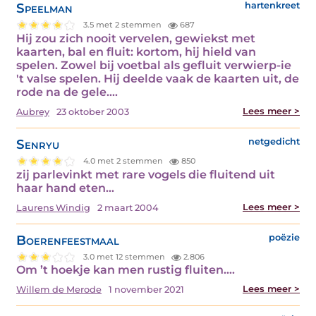
Speelman
hartenkreet
3.5 met 2 stemmen
687
Hij zou zich nooit vervelen, gewiekst met
kaarten, bal en fluit: kortom, hij hield van
spelen. Zowel bij voetbal als gefluit verwierp-ie
't valse spelen. Hij deelde vaak de kaarten uit, de
rode na de gele.…
Lees meer >
Aubrey
23 oktober 2003
Senryu
netgedicht
4.0 met 2 stemmen
850
zij parlevinkt met rare vogels die fluitend uit
haar hand eten…
Lees meer >
Laurens Windig
2 maart 2004
Boerenfeestmaal
poëzie
3.0 met 12 stemmen
2.806
Om ’t hoekje kan men rustig fluiten.…
Lees meer >
Willem de Merode
1 november 2021