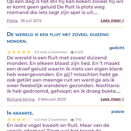
Op een dag is het stil hij kan koken zoveel hij wil
er komt geen geluid De fluit is plots weg
niemand die iets zegt zijn spel is uit.…
Lees meer >
Pietra
26 juli 2014
De wereld is een fluit met zoveel duizend
monden.
gedicht
5.0 met 4 stemmen
6.612
De wereld is een fluit met zoveel duizend
monden. En elkeen blaast zijn lied. En ’t maakt
een droef geluid waarin ik niets van eigen klank
heb weergevonden. En gij? misschien hebt ge
ook getikt aan meenge ruit en werd ge als ik
weer feestelijk wandelen gezonden. Nochtans:
ik heb gedroomd, gehoopt; en ik droeg boete.…
Lees meer >
Richard Minne
3 februari 2023
In krankte.
poëzie
4.0 met 2 stemmen
776
En iedre vogel kweelt en fluit. Maar van de
vogels altemaal Zingt wel het teerst de