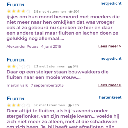
Fluiten
netgedicht
3.8 met 4 stemmen
504
ijsjes om hun mond besmeurd met moeders die
niet meer naar hen omkijken dat was vroeger
ook al zo gebeurd nu spreken ze hier en daar
een andere taal maar fluiten en lachen doen ze
gelukkig nog allemaal.…
Lees meer >
Alexander Peters
4 juni 2015
Fluiten.
netgedicht
2.3 met 3 stemmen
542
Daar op een steiger staan bouwvakkers die
fluiten naar een mooie vrouw.…
Lees meer >
martin valk
7 september 2015
Fluiten
hartenkreet
3.0 met 1 stemmen
1.317
Door altijd te fluiten, als hij 's avonds onder
stergeflonker, van zijn meisje kwam... voelde hij
zich niet meer zo alleen, met al die schaduwen
om zich heen. Ja, hij heeft wat afgefloten, zijn