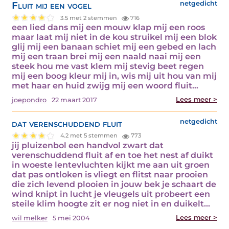
Fluit mij een vogel
netgedicht
3.5 met 2 stemmen
716
een lied dans mij een mouw klap mij een roos
maar laat mij niet in de kou struikel mij een blok
glij mij een banaan schiet mij een gebed en lach
mij een traan brei mij een naald naai mij een
steek hou me vast klem mij stevig beet regen
mij een boog kleur mij in, wis mij uit hou van mij
met haar en huid zwijg mij een woord fluit…
Lees meer >
joepondro
22 maart 2017
dat verenschuddend fluit
netgedicht
4.2 met 5 stemmen
773
jij pluizenbol een handvol zwart dat
verenschuddend fluit af en toe het nest af duikt
in woeste lentevluchten kijkt me aan uit groen
dat pas ontloken is vliegt en flitst naar prooien
die zich levend plooien in jouw bek je schaart de
wind knipt in lucht je vleugels uit probeert een
steile klim hoogte zit er nog niet in en duikelt…
Lees meer >
wil melker
5 mei 2004