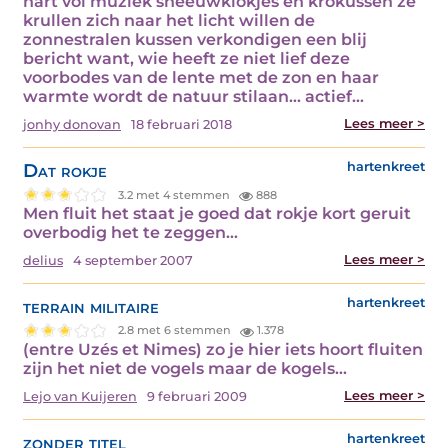
hart vol muziek sneeuwklokjes en krokussen ze
krullen zich naar het licht willen de
zonnestralen kussen verkondigen een blij
bericht want, wie heeft ze niet lief deze
voorbodes van de lente met de zon en haar
warmte wordt de natuur stilaan… actief…
Lees meer >
jonhy donovan
18 februari 2018
Dat rokje
hartenkreet
3.2 met 4 stemmen
888
Men fluit het staat je goed dat rokje kort geruit
overbodig het te zeggen…
Lees meer >
delius
4 september 2007
terrain militaire
hartenkreet
2.8 met 6 stemmen
1.378
(entre Uzés et Nimes) zo je hier iets hoort fluiten
zijn het niet de vogels maar de kogels…
Lees meer >
Lejo van Kuijeren
9 februari 2009
zonder titel
hartenkreet