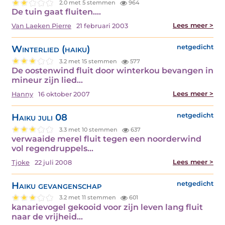
2.0 met 5 stemmen
964
De tuin gaat fluiten.…
Lees meer >
Van Laeken Pierre
21 februari 2003
Winterlied (haiku)
netgedicht
3.2 met 15 stemmen
577
De oostenwind fluit door winterkou bevangen in
mineur zijn lied…
Lees meer >
Hanny
16 oktober 2007
Haiku juli 08
netgedicht
3.3 met 10 stemmen
637
verwaaide merel fluit tegen een noorderwind
vol regendruppels…
Lees meer >
Tjoke
22 juli 2008
Haiku gevangenschap
netgedicht
3.2 met 11 stemmen
601
kanarievogel gekooid voor zijn leven lang fluit
naar de vrijheid…