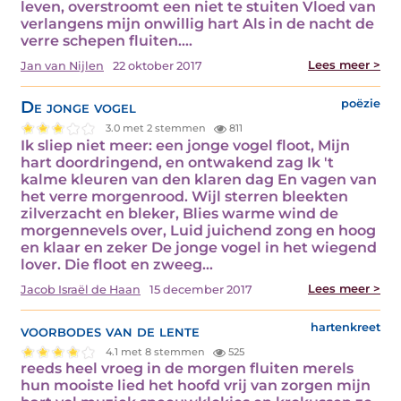
leven, overstroomt een niet te stuiten Vloed van
verlangens mijn onwillig hart Als in de nacht de
verre schepen fluiten.…
Lees meer >
Jan van Nijlen
22 oktober 2017
De jonge vogel
poëzie
3.0 met 2 stemmen
811
Ik sliep niet meer: een jonge vogel floot, Mijn
hart doordringend, en ontwakend zag Ik 't
kalme kleuren van den klaren dag En vagen van
het verre morgenrood. Wijl sterren bleekten
zilverzacht en bleker, Blies warme wind de
morgennevels over, Luid juichend zong en hoog
en klaar en zeker De jonge vogel in het wiegend
lover. Die floot en zweeg…
Lees meer >
Jacob Israël de Haan
15 december 2017
voorbodes van de lente
hartenkreet
4.1 met 8 stemmen
525
reeds heel vroeg in de morgen fluiten merels
hun mooiste lied het hoofd vrij van zorgen mijn