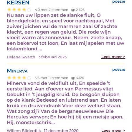
KERSEN
poëzie
4.0 met 7 stemmen
2.626
Nu aan uw lippen zet de slanke fluit, O
blondgelokte, en speel voor nachtegaal, Met
zuiver juichen vul de marmren zaal Of zachte
klacht, een regen van geluid. Die rode wijn
vloeit warm als zonnevuur. Neem, zoete knaap,
een bekervol tot loon, En laat mij spelen met uw
lokkenblond.…
Lees meer >
Helene Swarth
3 februari 2023
Minerva
poëzie
3.6 met 11 stemmen
4.126
Minerva vond de veldfluit uit, En speelde ’t
eerste lied, Aan d’oever van Permessus vliet
Gebukt in ’t jeugdig kruid. De bosgoôn sluipen
op de klank Bedeesd en luistrend aan, En laten
kruik en druivendrank Voor deze wellust staan.
Wat zong zij? Van de bergsneeuwleeuw Die
Hercules verwon; En hoe hij bij een meisje spon,
Hij, monsterschrik…
Lees meer >
Willem Bilderdijk
12 december 2020