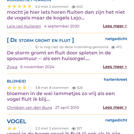
5.0 met 2 stemmen
643
mocht je hier iets horen fluiten dan zijn het niet
de vogels maar de kogels Lejo…
Lees meer >
Lejo van Kuijeren
4 september 2020
[ De storm gromt en fluit ]
netgedicht
Er is nog niet op deze inzending gestemd.
472
De storm gromt en fluit door spleten in de
spouwmuur -- als een huisorgel.…
Lees meer >
Zywa
6 november 2024
blijheid
hartenkreet
3.8 met 8 stemmen
626
bloemen in de wei lammetjes zo vrij als een
vogel fluit ik blij…
Lees meer >
Christien van den Burg
27 april 2010
VOGEL
netgedicht
2.0 met 3 stemmen
527
vogel in de boom speel ik fluit jij ook als ik zijn