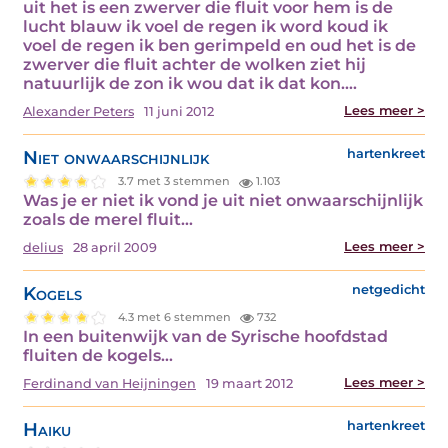
uit het is een zwerver die fluit voor hem is de
lucht blauw ik voel de regen ik word koud ik
voel de regen ik ben gerimpeld en oud het is de
zwerver die fluit achter de wolken ziet hij
natuurlijk de zon ik wou dat ik dat kon.…
Lees meer >
Alexander Peters
11 juni 2012
Niet onwaarschijnlijk
hartenkreet
3.7 met 3 stemmen
1.103
Was je er niet ik vond je uit niet onwaarschijnlijk
zoals de merel fluit…
Lees meer >
delius
28 april 2009
Kogels
netgedicht
4.3 met 6 stemmen
732
In een buitenwijk van de Syrische hoofdstad
fluiten de kogels…
Lees meer >
Ferdinand van Heijningen
19 maart 2012
Haiku
hartenkreet