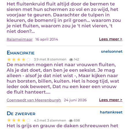
Het fluitenkruid fluit altijd door de bermen te
sieren met hun schermen zo vol en zo wijd, het
voorjaar te geuren. Daarachter de tulpen in
kleuren, de bomenrij in pril groen... waarom zou
je niet fluiten, waarom zou je 't niet vieren, 't
niet doen?…
Lees meer >
Ralameimaar
16 april 2014
Emancipatie
snelsonnet
3.9 met 8 stemmen
142
De mannen mogen niet naar vrouwen fluiten,
Als je dat doet, dan ben je een seksist. Je mag
alleen - alsof je dat niet wist -, Maar kíjken naar
hun borsten, billen, kuiten. Het is hoog tijd, wat
ieder ook beweert, Dat nu een keer een vrouw
de fluit hanteert.…
Lees meer >
Coenraedt van Meerenburgh
24 juni 2026
De zwerver
hartenkreet
4.3 met 3 stemmen
698
Het is grijs en grauw de daken schreeuwen het