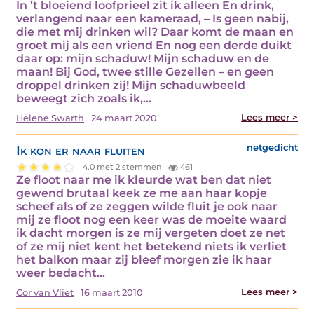
In ’t bloeiend loofprieel zit ik alleen En drink,
verlangend naar een kameraad, – Is geen nabij,
die met mij drinken wil? Daar komt de maan en
groet mij als een vriend En nog een derde duikt
daar op: mijn schaduw! Mijn schaduw en de
maan! Bij God, twee stille Gezellen – en geen
droppel drinken zij! Mijn schaduwbeeld
beweegt zich zoals ik,…
Lees meer >
Helene Swarth
24 maart 2020
Ik kon er naar fluiten
netgedicht
4.0 met 2 stemmen
461
Ze floot naar me ik kleurde wat ben dat niet
gewend brutaal keek ze me aan haar kopje
scheef als of ze zeggen wilde fluit je ook naar
mij ze floot nog een keer was de moeite waard
ik dacht morgen is ze mij vergeten doet ze net
of ze mij niet kent het betekend niets ik verliet
het balkon maar zij bleef morgen zie ik haar
weer bedacht…
Lees meer >
Cor van Vliet
16 maart 2010