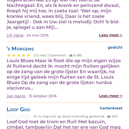
Nachtegaal: En, als ik krank en peinzend dwaal,
Roept hij mij toe, in zoete taal: 'Wel-op, mijn
kranke vriend, wees blij, Daar is het zoele
Jaargetij! - Ook in Uw ziel is melodij: Och! 'k bid-
je, spiegel u aan Mij!…
Lees meer >
J.P. Heije
24 mei 2016
's Morgens
gedicht
5.0 met 2 stemmen
6.185
Louis Blues Maar ik floot die op mijn eigen wijze
Al fluitend dacht ik: mocht mijn fluiten gelijken
op de zang van de grote lijster En waarlijk, na
enige tijd geleek mijn fluiten van de St. Louis
Blues Op de zang van de grote lijster: turdus
viscivorus…
Lees meer >
Jan Hanlo
15 oktober 2016
Loof God
hartenkreet
Er is nog niet op deze inzending gestemd.
540
Loof God met de trom en fluit Met bazuin,
cimbel, tamboerijn Dat het ter ere van God mag