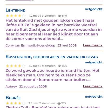
Lentekind
netgedicht
4.2 met 6 stemmen
849
Het lentekind met gouden lokken deelt haar
liefde uit Ze is gekleed in het barokke weefsel
van de fluit Zachtjes zingt ze warme woorden in
haar bloementaal Haar lied klinkt door tot aan
de zomer voor ons allemaal…
Lees meer >
Corry van Emmerik-Koenekoop
23 mei 2008
Kussensloop, beddenlaken en vaderlijk gezag
netgedicht
4.2 met 8 stemmen
870
Ze werd gewekt: ze hoorde iemand fluiten. Het
bleek een man. Om hem te kussensloop ze
stiekem door d'r kamerraam naar buiten.…
Lees meer >
Aubrey
22 augustus 2008
Bourée
netgedicht
3.5 met 2 stemmen
713
(Jethro Tull - Bourée) Van zoiets weet je dat het