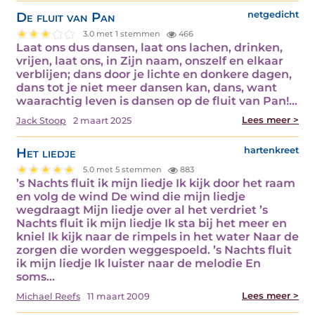
De fluit van Pan
netgedicht
3.0 met 1 stemmen
466
Laat ons dus dansen, laat ons lachen, drinken,
vrijen, laat ons, in Zijn naam, onszelf en elkaar
verblijen; dans door je lichte en donkere dagen,
dans tot je niet meer dansen kan, dans, want
waarachtig leven is dansen op de fluit van Pan!…
Lees meer >
Jack Stoop
2 maart 2025
Het liedje
hartenkreet
5.0 met 5 stemmen
883
’s Nachts fluit ik mijn liedje Ik kijk door het raam
en volg de wind De wind die mijn liedje
wegdraagt Mijn liedje over al het verdriet ’s
Nachts fluit ik mijn liedje Ik sta bij het meer en
kniel Ik kijk naar de rimpels in het water Naar de
zorgen die worden weggespoeld. ’s Nachts fluit
ik mijn liedje Ik luister naar de melodie En
soms…
Lees meer >
Michael Reefs
11 maart 2009