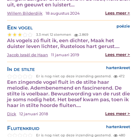
uit, en geeuwt en luistert…
Lees meer >
Willem Bilderdijk
18 augustus 2024
Een vogel
poëzie
3.3 met 12 stemmen
2.869
Als vogels zó fluit ik, een dichter, Maak het
duister leven lichter, Rusteloos hart gerust.…
Lees meer >
Jacob Israël de Haan
11 januari 2019
In de stilte
hartenkreet
Er is nog niet op deze inzending gestemd.
472
Een zingende vogel fluit in de stilte haar
melodie. Adembenemend en fascinerend. De
stilte is voelbaar. Bewustwording van de rust die
je soms nodig hebt. Het besef kwam pas, toen ik
haar in stilte hoorde fluiten.…
Lees meer >
Dick
12 januari 2018
Fluitenkruid
hartenkreet
Er is nog niet op deze inzending gestemd.
480