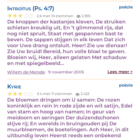
Introïtus (Ps. 4:7)
poëzie
2.6 met 10 stemmen
2.395
De knoppen der kastanjes kleven, De struiken
schieten kreuklig uit, En ’t glimmend rijs, dat
nog niet spruit, Staat met gespannen bast te
beven. De sappen stijgen in elk leven Dat zich
voor Uwe drang ontsluit. Heer! Zie uw dienaar!
Zie Uw bruid! Bereid, hun volle bloei te geven.
Bloeien wij, Heer, alleen gelaten Met schaduw
en met spiegelbeeld…
Lees meer >
Willem de Merode
9 november 2005
Kyrie
poëzie
3.4 met 11 stemmen
2.423
De bloemen dringen om U samen: De rozen
koninklijk en rein In rode zijde en wit satijn, Edel
van stam en hoog van namen; In geur van
meidoorn en seringen Der duizendschonen
stijve rij; En werelds in bruingouden pij De
muurbloemen, de boetelingen. Ach Heer, in dit
uitbundig leven Heerst reeds een onbekend