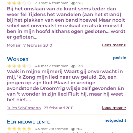
2.8 met 4 stemmen
976
Bij het omslaan van de krant soms teder dan
weer fel Tijdens het wandelen (aan het strand)
bij het plakken van een band hoewel Maar nooit
schel wel onvervalst muzikaal en als ik muisstil
ben in mijn hoofd althans ogen gesloten... wordt
er gefloten…
Lees meer >
Mohair
7 februari 2010
Wonder
poëzie
4.0 met 2 stemmen
1.317
Vaak in mijne mijmerij Waart gij onverwacht in
mij, 'k Zong mijn lied naar uw geluid, Zó, een
jongen op zijn fluit Blaast in vredige
avondstonde Droom'rig wijsje zelf gevonden En
van 't wonder in zijn lied Fluit hij, maar hij weet
het niet.…
Lees meer >
Jules Schürmann
27 februari 2011
Een nieuwe lente
netgedicht
4.5 met 2 stemmen
704