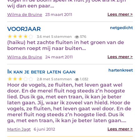
wij dan een paar…
Lees meer >
Wilma de Bruïne
23 maart 2011
VOORJAAR
netgedicht
3.6 met 5 stemmen
576
(haiku) het zachte fluiten in het groen van de
bomen roept mij naar buiten…
Lees meer >
Wilma de Bruïne
24 maart 2011
Ik kan je beter laten gaan
hartenkreet
2.8 met 5 stemmen
1.032
Hoor de vogels, ze fluiten, het leven gaat wel
door. En de merel fluit nog steeds z’n hoogste
lied. Dus ik ga, met een traan, ik kan je beter
laten gaan. Jij, waar ik zoveel van hield. Hoor de
vogels, ze fluiten, het leven gaat wel door. En de
merel fluit nog steeds z’n hoogste lied. Dus ik
ga, met een traan, ik kan je beter laten gaan.…
Lees meer >
Martin Jagt
6 juni 2012