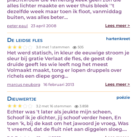
alles lichter maakte en weer thuis bleek ''t
dezelfde week maar toen ik floot, vanmiddag
buiten, was alles beter…
Lees meer >
peter paul
23 april 2008
De leidse fles
hartenkreet
3.0 met 1 stemmen
505
Het werd statisch, in kleur de eeuwige stroom je
sleur bij gratie Verlaat de fles, de geest de
druïde geeft les wie leeft nog het meest
Volmaakt maakt, tong er lopen druppels over
richels een diepe gong…
Lees meer >
marcus neuborg
16 februari 2013
Dieuwertje
poëzie
3.2 met 16 stemmen
3.858
Echter was 't later als jeukte mijn scheen,
Schoof ik je dichter, jij schoof verder heen, En
toen 'k, bij de kast om het jawoord je vroeg, Was
't vreemd, dat de fluit niet aan diggelen sloeg.…