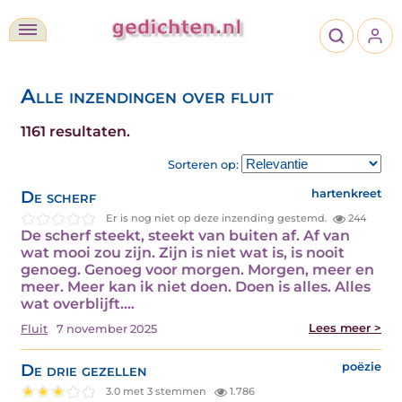
Alle inzendingen over fluit
1161 resultaten.
Sorteren op:
De scherf
hartenkreet
Er is nog niet op deze inzending gestemd.
244
De scherf steekt, steekt van buiten af. Af van
wat mooi zou zijn. Zijn is niet wat is, is nooit
genoeg. Genoeg voor morgen. Morgen, meer en
meer. Meer kan ik niet doen. Doen is alles. Alles
wat overblijft.…
Lees meer >
Fluit
7 november 2025
De drie gezellen
poëzie
3.0 met 3 stemmen
1.786