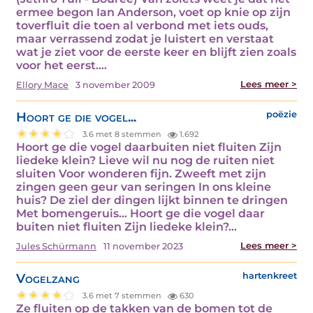
ermee begon Ian Anderson, voet op knie op zijn
toverfluit die toen al verbond met iets ouds,
maar verrassend zodat je luistert en verstaat
wat je ziet voor de eerste keer en blijft zien zoals
voor het eerst.…
Lees meer >
Ellory Mace
3 november 2009
Hoort ge die vogel...
poëzie
3.6 met 8 stemmen
1.692
Hoort ge die vogel daarbuiten niet fluiten Zijn
liedeke klein? Lieve wil nu nog de ruiten niet
sluiten Voor wonderen fijn. Zweeft met zijn
zingen geen geur van seringen In ons kleine
huis? De ziel der dingen lijkt binnen te dringen
Met bomengeruis... Hoort ge die vogel daar
buiten niet fluiten Zijn liedeke klein?…
Lees meer >
Jules Schürmann
11 november 2023
Vogelzang
hartenkreet
3.6 met 7 stemmen
630
Ze fluiten op de takken van de bomen tot de