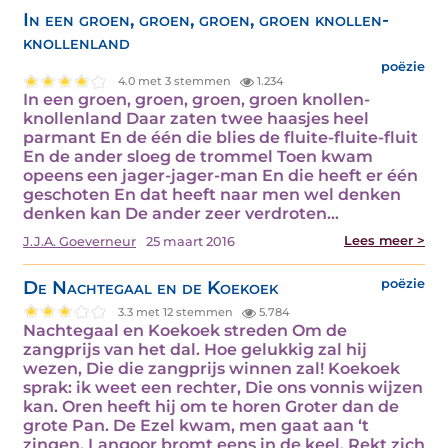
In een groen, groen, groen, groen knollen-
knollenland
poëzie
4.0 met 3 stemmen
1.234
In een groen, groen, groen, groen knollen-
knollenland Daar zaten twee haasjes heel
parmant En de één die blies de fluite-fluite-fluit
En de ander sloeg de trommel Toen kwam
opeens een jager-jager-man En die heeft er één
geschoten En dat heeft naar men wel denken
denken kan De ander zeer verdroten…
Lees meer >
J.J.A. Goeverneur
25 maart 2016
De Nachtegaal en de Koekoek
poëzie
3.3 met 12 stemmen
5.784
Nachtegaal en Koekoek streden Om de
zangprijs van het dal. Hoe gelukkig zal hij
wezen, Die die zangprijs winnen zal! Koekoek
sprak: ik weet een rechter, Die ons vonnis wijzen
kan. Oren heeft hij om te horen Groter dan de
grote Pan. De Ezel kwam, men gaat aan ‘t
zingen. Langoor bromt eens in de keel, Rekt zich