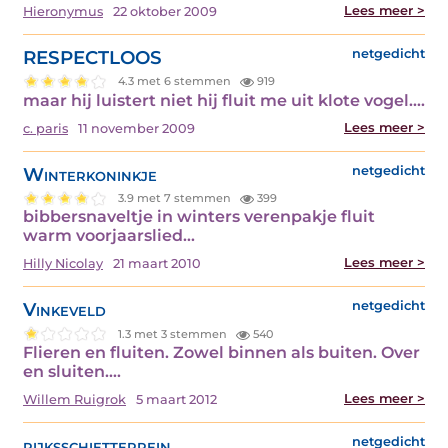
Lees meer >
Hieronymus
22 oktober 2009
RESPECTLOOS
netgedicht
4.3 met 6 stemmen
919
maar hij luistert niet hij fluit me uit klote vogel.…
Lees meer >
c. paris
11 november 2009
Winterkoninkje
netgedicht
3.9 met 7 stemmen
399
bibbersnaveltje in winters verenpakje fluit
warm voorjaarslied…
Lees meer >
Hilly Nicolay
21 maart 2010
Vinkeveld
netgedicht
1.3 met 3 stemmen
540
Flieren en fluiten. Zowel binnen als buiten. Over
en sluiten.…
Lees meer >
Willem Ruigrok
5 maart 2012
rijksschietterrein
netgedicht