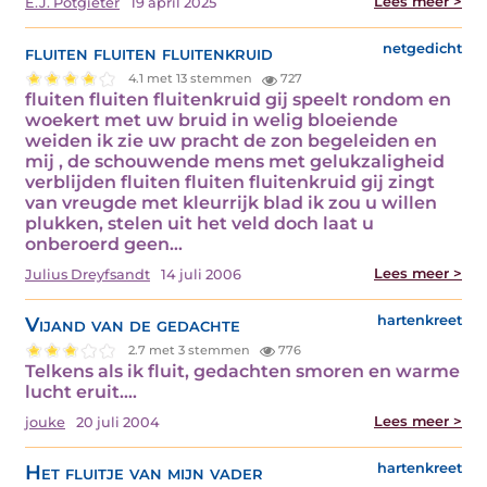
Lees meer >
E.J. Potgieter
19 april 2025
fluiten fluiten fluitenkruid
netgedicht
4.1 met 13 stemmen
727
fluiten fluiten fluitenkruid gij speelt rondom en
woekert met uw bruid in welig bloeiende
weiden ik zie uw pracht de zon begeleiden en
mij , de schouwende mens met gelukzaligheid
verblijden fluiten fluiten fluitenkruid gij zingt
van vreugde met kleurrijk blad ik zou u willen
plukken, stelen uit het veld doch laat u
onberoerd geen…
Lees meer >
Julius Dreyfsandt
14 juli 2006
Vijand van de gedachte
hartenkreet
2.7 met 3 stemmen
776
Telkens als ik fluit, gedachten smoren en warme
lucht eruit.…
Lees meer >
jouke
20 juli 2004
Het fluitje van mijn vader
hartenkreet