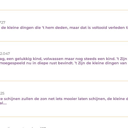
727
 de kleine dingen die ‘t hem deden, maar dat is voltooid verleden t
2.047
 dag, een gelukkig kind, volwassen maar nog steeds een kind. ’t Zijn
oegespeeld nu in diepe rust bevindt. ’t Zijn de kleine dingen van 
25
e schijnen zullen de zon net iets mooier laten schijnen, de kleine 
al.…