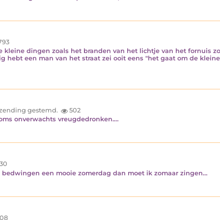
793
 kleine dingen zoals het branden van het lichtje van het fornuis zo
ig hebt een man van het straat zei ooit eens "het gaat om de klei
inzending gestemd.
502
 soms onverwachts vreugdedronken.…
30
iet bedwingen een mooie zomerdag dan moet ik zomaar zingen…
08