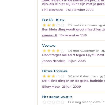
Zoek je geluk in de kleine dingen, ja, i
zijn, als je niet blij kunt zijn met je g
Phil Bosmans
9 september 2008
Blij 18 - Klein
2.5 met 2 stemmen
4
Een klein ding wordt groot misschien ze
geeraardt
18 december 2016
Voorjaar
3.9 met 43 stemmen
Don't forget me zei 't tegen Lily till next
Janna Nendels
18 juni 2004
Better Together
3.0 met 6 stemmen
De kleine dingen en de grote, harinkje a
Ellory Mace
26 juni 2009
Het huidige moment
Er is nog niet op deze 