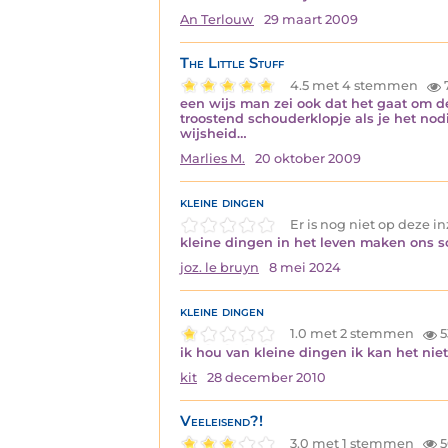
An Terlouw
29 maart 2009
The Little Stuff
4.5 met 4 stemmen
een wijs man zei ook dat het gaat om de
troostend schouderklopje als je het nod
wijsheid…
Marlies M.
20 oktober 2009
kleine dingen
Er is nog niet op deze 
kleine dingen in het leven maken ons
joz. le bruyn
8 mei 2024
kleine dingen
1.0 met 2 stemmen
5
ik hou van kleine dingen ik kan het n
kit
28 december 2010
Veeleisend?!
3.0 met 1 stemmen
5