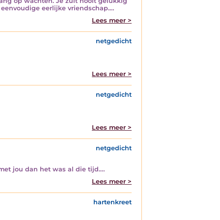
 lang op wachten. Je zult nooit gelukkig
een eenvoudige eerlijke vriendschap.…
Lees meer >
netgedicht
Lees meer >
netgedicht
Lees meer >
netgedicht
et jou dan het was al die tijd.…
Lees meer >
hartenkreet