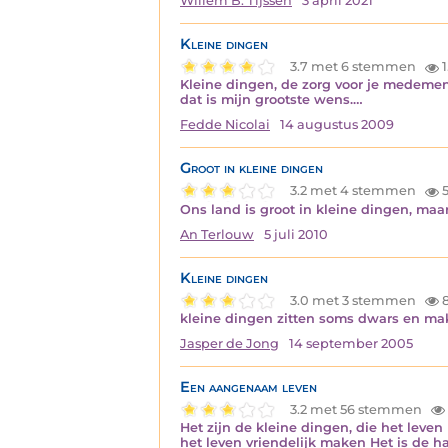
Willem B. Tijssen
3 april 2021
Kleine dingen
3.7 met 6 stemmen
1
Kleine dingen, de zorg voor je medeme
dat is mijn grootste wens.…
Fedde Nicolai
14 augustus 2009
Groot in kleine dingen
3.2 met 4 stemmen
5
Ons land is groot in kleine dingen, ma
An Terlouw
5 juli 2010
Kleine dingen
3.0 met 3 stemmen
8
kleine dingen zitten soms dwars en mak
Jasper de Jong
14 september 2005
Een aangenaam leven
3.2 met 56 stemmen
Het zijn de kleine dingen, die het leve
het leven vriendelijk maken Het is de h