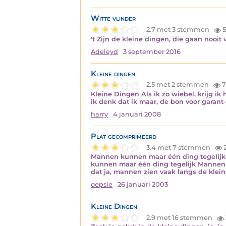
Witte vlinder
2.7 met 3 stemmen
5
't Zijn de kleine dingen, die gaan nooit 
Adeleyd
3 september 2016
Kleine dingen
2.5 met 2 stemmen
7
Kleine Dingen Als ik zo wiebel, krijg ik 
ik denk dat ik maar, de bon voor garant-
harry
4 januari 2008
Plat gecomprimeerd
3.4 met 7 stemmen
2
Mannen kunnen maar één ding tegelijk
kunnen maar één ding tegelijk Mannen z
dat ja, mannen zien vaak langs de kle
oepsie
26 januari 2003
Kleine Dingen
2.9 met 16 stemmen