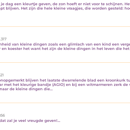
je dag een kleurtje geven, de zon hoeft er niet voor te schijnen. He
 blijven. Het zijn die hele kleine vraagjes, die worden gesteld: ho
.317
heid van kleine dingen zoals een glimlach van een kind een verget
 en koester het want het zijn de kleine dingen in het leven die h
21
onopgemerkt blijven het laatste dwarrelende blad een kroonkurk tu
ar met het kleurige bandje (AGIO) en bij een witmarmeren zerk de 
naar de kleine dingen die…
56
 dat zal je veel vreugde geven!…