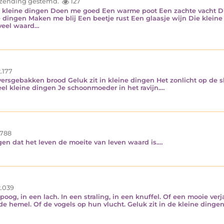
inzending gestemd.
127
Die kleine dingen Doen me goed Een warme poot Een zachte vacht D
 dingen Maken me blij Een beetje rust Een glaasje wijn Die kleine
 veel waard…
.177
versgebakken brood Geluk zit in kleine dingen Het zonlicht op de sl
eel kleine dingen Je schoonmoeder in het ravijn.…
788
rgen dat het leven de moeite van leven waard is.…
.039
poog, in een lach. In een straling, in een knuffel. Of een mooie verj
 de hemel. Of de vogels op hun vlucht. Geluk zit in de kleine dingen