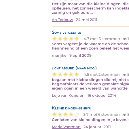
Het zijn maar van die kleine dingen, die 
opfleuren, het zonnescherm kan ingeklapt
zonnig en gekleurd.…
An Terlouw
24 mei 2011
Soms vergeet je
4.7 met 3 stemmen
1
Soms vergeet je de waarde en de schoon
herinnering of een zoen beleef het weer
marijke
9 april 2009
licht absurd (maar mooi)
4.5 met 2 stemmen
5
begaan met kleine dingen die mij niet 
begraafplaats de verloren geraakte siga
eigen ogen in een wereld van wanorde 
Lejo van Kuijeren
16 oktober 2014
Kleine dingen-senryu
3.7 met 6 stemmen
8
Genieten van kleine dingen in je leven,
Maria Voerman
24 januari 2011