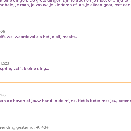
n kleine dingen. De grote dingen zijn te duur en je moet er altijd te
ezondheid, je man, je vrouw, je kinderen of, als je alleen gaat, met 
05
lfs wel waardevol als het je blij maakt…
1.523
 spring zei 't kleine ding…
786
an de haven of jouw hand in de mijne. Het is beter met jou, beter m
inzending gestemd.
434