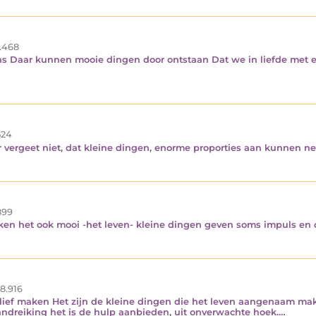
.468
ns Daar kunnen mooie dingen door ontstaan Dat we in liefde met 
24
ar vergeet niet, dat kleine dingen, enorme proporties aan kunnen 
99
en het ook mooi -het leven- kleine dingen geven soms impuls en d
8.916
n lief maken Het zijn de kleine dingen die het leven aangenaam make
andreiking het is de hulp aanbieden, uit onverwachte hoek.…