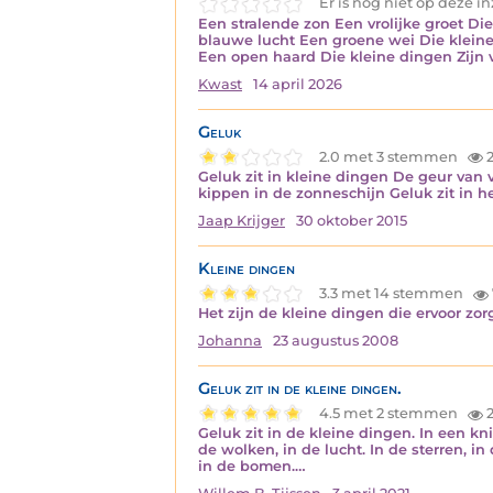
Er is nog niet op deze 
Een stralende zon Een vrolijke groet 
blauwe lucht Een groene wei Die kleine
Een open haard Die kleine dingen Zijn
Kwast
14 april 2026
Geluk
2.0 met 3 stemmen
2
Geluk zit in kleine dingen De geur van 
kippen in de zonneschijn Geluk zit in h
Jaap Krijger
30 oktober 2015
Kleine dingen
3.3 met 14 stemmen
Het zijn de kleine dingen die ervoor zo
Johanna
23 augustus 2008
Geluk zit in de kleine dingen.
4.5 met 2 stemmen
2
Geluk zit in de kleine dingen. In een kni
de wolken, in de lucht. In de sterren, in
in de bomen.…