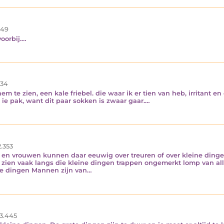
49
voorbij.…
34
hem te zien, een kale friebel. die waar ik er tien van heb, irritant 
 ie pak, want dit paar sokken is zwaar gaar.…
.353
 en vrouwen kunnen daar eeuwig over treuren of over kleine din
ien vaak langs die kleine dingen trappen ongemerkt lomp van alle
ine dingen Mannen zijn van…
3.445