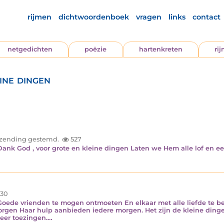
rijmen
dichtwoordenboek
vragen
links
contact
netgedichten
poëzie
hartenkreten
ri
ine dingen
inzending gestemd.
527
Dank God , voor grote en kleine dingen Laten we Hem alle lof en e
30
Goede vrienden te mogen ontmoeten En elkaar met alle liefde te be
rgen Haar hulp aanbieden iedere morgen. Het zijn de kleine dinge
 eer toezingen.…