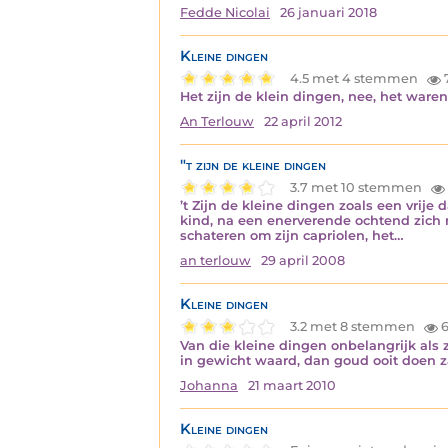
Fedde Nicolai
26 januari 2018
Kleine dingen
4.5 met 4 stemmen
Het zijn de klein dingen, nee, het waren
An Terlouw
22 april 2012
"t zijn de kleine dingen
3.7 met 10 stemmen
’t Zijn de kleine dingen zoals een vrije
kind, na een enerverende ochtend zich m
schateren om zijn capriolen, het…
an terlouw
29 april 2008
Kleine dingen
3.2 met 8 stemmen
6
Van die kleine dingen onbelangrijk als z
in gewicht waard, dan goud ooit doen z
Johanna
21 maart 2010
Kleine dingen