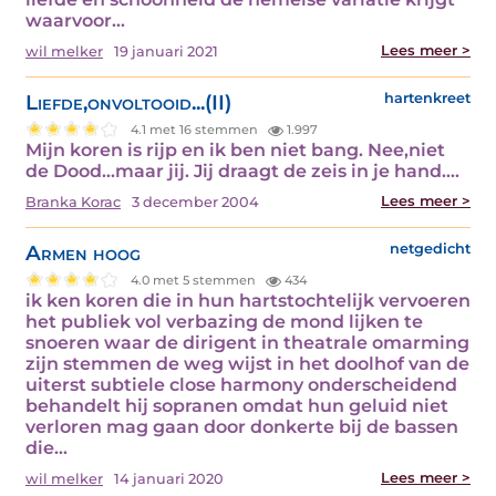
waarvoor…
Lees meer >
wil melker
19 januari 2021
Liefde,onvoltooid...(II)
hartenkreet
4.1 met 16 stemmen
1.997
Mijn koren is rijp en ik ben niet bang. Nee,niet
de Dood...maar jij. Jij draagt de zeis in je hand.…
Lees meer >
Branka Korac
3 december 2004
Armen hoog
netgedicht
4.0 met 5 stemmen
434
ik ken koren die in hun hartstochtelijk vervoeren
het publiek vol verbazing de mond lijken te
snoeren waar de dirigent in theatrale omarming
zijn stemmen de weg wijst in het doolhof van de
uiterst subtiele close harmony onderscheidend
behandelt hij sopranen omdat hun geluid niet
verloren mag gaan door donkerte bij de bassen
die…
Lees meer >
wil melker
14 januari 2020