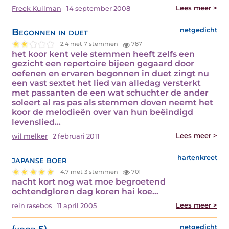
Lees meer >
Freek Kuilman
14 september 2008
Begonnen in duet
netgedicht
2.4 met 7 stemmen
787
het koor kent vele stemmen heeft zelfs een
gezicht een repertoire bijeen gegaard door
oefenen en ervaren begonnen in duet zingt nu
een vast sextet het lied van alledag versterkt
met passanten de een wat schuchter de ander
soleert al ras pas als stemmen doven neemt het
koor de melodieën over van hun beëindigd
levenslied…
Lees meer >
wil melker
2 februari 2011
japanse boer
hartenkreet
4.7 met 3 stemmen
701
nacht kort nog wat moe begroetend
ochtendgloren dag koren hai koe…
Lees meer >
rein rasebos
11 april 2005
netgedicht