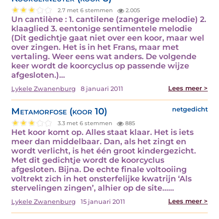
2.7 met 6 stemmen
2.005
Un cantilène : 1. cantilene (zangerige melodie) 2.
klaaglied 3. eentonige sentimentele melodie
(Dit gedichtje gaat niet over een koor, maar wel
over zingen. Het is in het Frans, maar met
vertaling. Weer eens wat anders. De volgende
keer wordt de koorcyclus op passende wijze
afgesloten.)…
Lees meer >
Lykele Zwanenburg
8 januari 2011
Metamorfose (koor 10)
netgedicht
3.3 met 6 stemmen
885
Het koor komt op. Alles staat klaar. Het is iets
meer dan middelbaar. Dan, als het zingt en
wordt verlicht, is het één groot kindergezicht.
Met dit gedichtje wordt de koorcyclus
afgesloten. Bijna. De echte finale voltooiing
voltrekt zich in het onsterfelijke kwatrijn ‘Als
stervelingen zingen’, alhier op de site……
Lees meer >
Lykele Zwanenburg
15 januari 2011