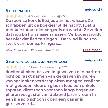
Stille nacht
netgedicht
4.0 met 1 stemmen
856
De roomse kerk is liedjes aan het wissen, Ze
schrappen uit de boekjes ‘Stille nacht’, (Dat u
met kerst daar niet vergeefs op wacht) Ze zullen
dat nog bij hun missen missen. Verboden wordt
het niet dat lied te zingen… Dat vind ik nou zo
zwak van roomse kringen……
Lees meer >
Wim Overweg
17 november 2013
Stof van duizend jaren vroom
netgedicht
2.7 met 7 stemmen
507
donker klinken bassen in gewelven een bariton
licht op raakt namen van de graven in muren
van spelonken verderop alten mengen zonlicht
met gebeden kleuren glas in lood een enkele
sopraan klimt toon voor toon langs bogen en
pilaren veegt stof van duizend jaren vroom in
een ijle solo schoon ik ben een bas er is
gereserveerd…