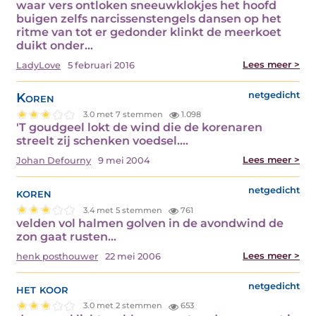
waar vers ontloken sneeuwklokjes het hoofd
buigen zelfs narcissenstengels dansen op het
ritme van tot er gedonder klinkt de meerkoet
duikt onder…
Lees meer >
LadyLove
5 februari 2016
Koren
netgedicht
3.0 met 7 stemmen
1.098
'T goudgeel lokt de wind die de korenaren
streelt zij schenken voedsel.…
Lees meer >
Johan Defourny
9 mei 2004
koren
netgedicht
3.4 met 5 stemmen
761
velden vol halmen golven in de avondwind de
zon gaat rusten…
Lees meer >
henk posthouwer
22 mei 2006
het koor
netgedicht
3.0 met 2 stemmen
653