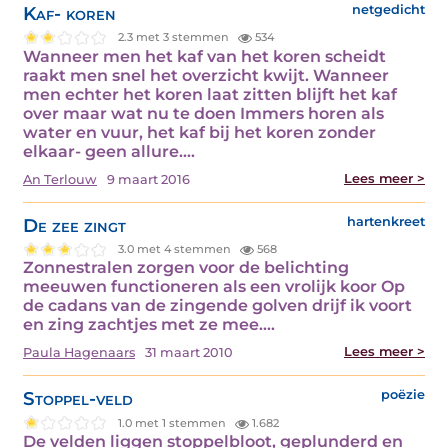
Kaf- koren
netgedicht
2.3 met 3 stemmen
534
Wanneer men het kaf van het koren scheidt
raakt men snel het overzicht kwijt. Wanneer
men echter het koren laat zitten blijft het kaf
over maar wat nu te doen Immers horen als
water en vuur, het kaf bij het koren zonder
elkaar- geen allure.…
Lees meer >
An Terlouw
9 maart 2016
De zee zingt
hartenkreet
3.0 met 4 stemmen
568
Zonnestralen zorgen voor de belichting
meeuwen functioneren als een vrolijk koor Op
de cadans van de zingende golven drijf ik voort
en zing zachtjes met ze mee.…
Lees meer >
Paula Hagenaars
31 maart 2010
Stoppel-veld
poëzie
1.0 met 1 stemmen
1.682
De velden liggen stoppelbloot, geplunderd en