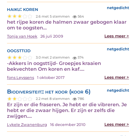
haiku: koren
netgedicht
2.6 met 5 stemmen
564
het rijpe koren de halmen zwaar gebogen klaar
om te oogsten…
Lees meer >
Tonja van Hoek
26 juli 2009
oogsttijd
netgedicht
3.0 met 2 stemmen
574
-Akkers in oogsttijd- Groepjes kraaien
bekvechten Om koren en kaf.…
Lees meer >
fons Leyssens
1 oktober 2017
Biodiversiteit:: het koor (koor 6)
netgedicht
2.2 met 8 stemmen
786
Er zijn er die fraseren. Je hebt er die vibreren. Je
hebt er die zwaar hijgen. Er zijn er zelfs die
zwijgen.…
Lees meer >
Lykele Zwanenburg
16 december 2010