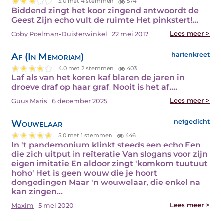
3.0 met 4 stemmen
574
Biddend zingt het koor zingend antwoordt de
Geest Zijn echo vult de ruimte Het pinkstert!…
Lees meer >
Coby Poelman-Duisterwinkel
22 mei 2012
Af (In Memoriam)
hartenkreet
4.0 met 2 stemmen
403
Laf als van het koren kaf blaren de jaren in
droeve draf op haar graf. Nooit is het af.…
Lees meer >
Guus Maris
6 december 2025
Wouwelaar
netgedicht
5.0 met 1 stemmen
446
In 't pandemonium klinkt steeds een echo Een
die zich uitput in reïteratie Van slogans voor zijn
eigen imitatie En aldoor zingt 'komkom tuutuut
hoho' Het is geen wouw die je hoort
dongedingen Maar 'n wouwelaar, die enkel na
kan zingen…
Lees meer >
Maxim
5 mei 2020