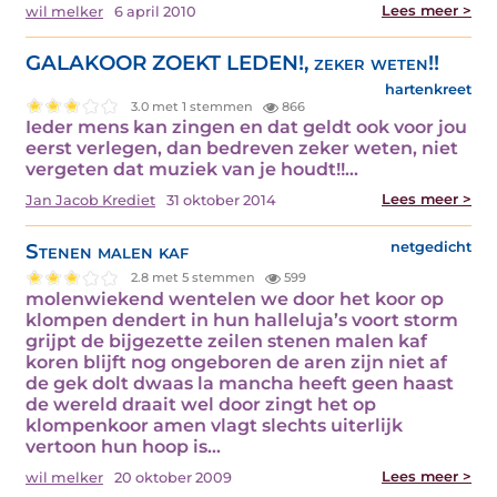
Lees meer >
wil melker
6 april 2010
GALAKOOR ZOEKT LEDEN!, zeker weten!!
hartenkreet
3.0 met 1 stemmen
866
Ieder mens kan zingen en dat geldt ook voor jou
eerst verlegen, dan bedreven zeker weten, niet
vergeten dat muziek van je houdt!!…
Lees meer >
Jan Jacob Krediet
31 oktober 2014
Stenen malen kaf
netgedicht
2.8 met 5 stemmen
599
molenwiekend wentelen we door het koor op
klompen dendert in hun halleluja’s voort storm
grijpt de bijgezette zeilen stenen malen kaf
koren blijft nog ongeboren de aren zijn niet af
de gek dolt dwaas la mancha heeft geen haast
de wereld draait wel door zingt het op
klompenkoor amen vlagt slechts uiterlijk
vertoon hun hoop is…
Lees meer >
wil melker
20 oktober 2009