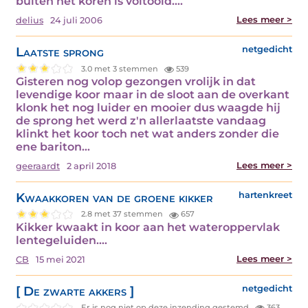
buiten het koren is voltooid.…
Lees meer >
delius
24 juli 2006
Laatste sprong
netgedicht
3.0 met 3 stemmen
539
Gisteren nog volop gezongen vrolijk in dat
levendige koor maar in de sloot aan de overkant
klonk het nog luider en mooier dus waagde hij
de sprong het werd z'n allerlaatste vandaag
klinkt het koor toch net wat anders zonder die
ene bariton…
Lees meer >
geeraardt
2 april 2018
Kwaakkoren van de groene kikker
hartenkreet
2.8 met 37 stemmen
657
Kikker kwaakt in koor aan het wateroppervlak
lentegeluiden.…
Lees meer >
CB
15 mei 2021
[ De zwarte akkers ]
netgedicht
Er is nog niet op deze inzending gestemd.
363