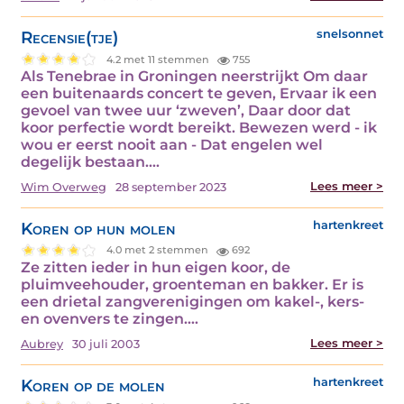
Recensie(tje)
snelsonnet
4.2 met 11 stemmen
755
Als Tenebrae in Groningen neerstrijkt Om daar
een buitenaards concert te geven, Ervaar ik een
gevoel van twee uur ‘zweven’, Daar door dat
koor perfectie wordt bereikt. Bewezen werd - ik
wou er eerst nooit aan - Dat engelen wel
degelijk bestaan.…
Lees meer >
Wim Overweg
28 september 2023
Koren op hun molen
hartenkreet
4.0 met 2 stemmen
692
Ze zitten ieder in hun eigen koor, de
pluimveehouder, groenteman en bakker. Er is
een drietal zangverenigingen om kakel-, kers-
en ovenvers te zingen.…
Lees meer >
Aubrey
30 juli 2003
Koren op de molen
hartenkreet