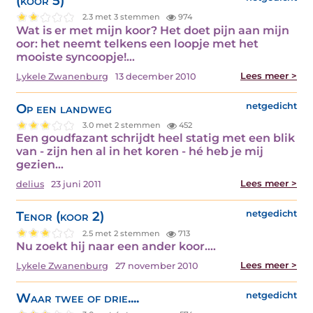
(koor 5)
2.3 met 3 stemmen
974
Wat is er met mijn koor? Het doet pijn aan mijn
oor: het neemt telkens een loopje met het
mooiste syncoopje!…
Lees meer >
Lykele Zwanenburg
13 december 2010
Op een landweg
netgedicht
3.0 met 2 stemmen
452
Een goudfazant schrijdt heel statig met een blik
van - zijn hen al in het koren - hé heb je mij
gezien…
Lees meer >
delius
23 juni 2011
Tenor (koor 2)
netgedicht
2.5 met 2 stemmen
713
Nu zoekt hij naar een ander koor.…
Lees meer >
Lykele Zwanenburg
27 november 2010
Waar twee of drie....
netgedicht