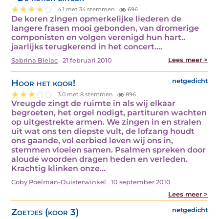
4.1 met 34 stemmen
696
De koren zingen opmerkelijke liederen de
langere frasen mooi gebonden, van dromerige
componisten en volgen verenigd hun hart..
jaarlijks terugkerend in het concert.…
Lees meer >
Sabrina Bielac
21 februari 2010
Hoor het koor!
netgedicht
3.0 met 8 stemmen
896
Vreugde zingt de ruimte in als wij elkaar
begroeten, het orgel nodigt, partituren wachten
op uitgestrekte armen. We zingen in en stralen
uit wat ons ten diepste vult, de lofzang houdt
ons gaande, vol eerbied leven wij ons in,
stemmen vloeien samen. Psalmen spreken door
aloude woorden dragen heden en verleden.
Krachtig klinken onze…
Coby Poelman-Duisterwinkel
10 september 2010
Lees meer >
Zoetjes (koor 3)
netgedicht