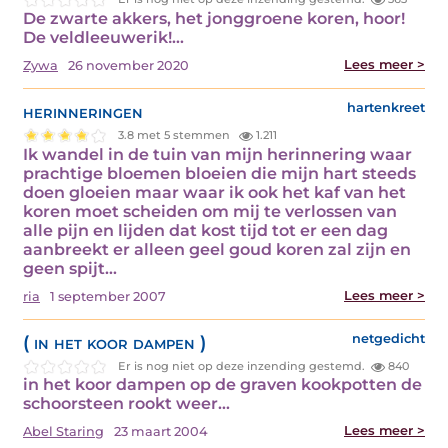
De zwarte akkers, het jonggroene koren, hoor!
De veldleeuwerik!…
Lees meer >
Zywa
26 november 2020
herinneringen
hartenkreet
3.8 met 5 stemmen
1.211
Ik wandel in de tuin van mijn herinnering waar
prachtige bloemen bloeien die mijn hart steeds
doen gloeien maar waar ik ook het kaf van het
koren moet scheiden om mij te verlossen van
alle pijn en lijden dat kost tijd tot er een dag
aanbreekt er alleen geel goud koren zal zijn en
geen spijt…
Lees meer >
ria
1 september 2007
( in het koor dampen )
netgedicht
Er is nog niet op deze inzending gestemd.
840
in het koor dampen op de graven kookpotten de
schoorsteen rookt weer…
Lees meer >
Abel Staring
23 maart 2004