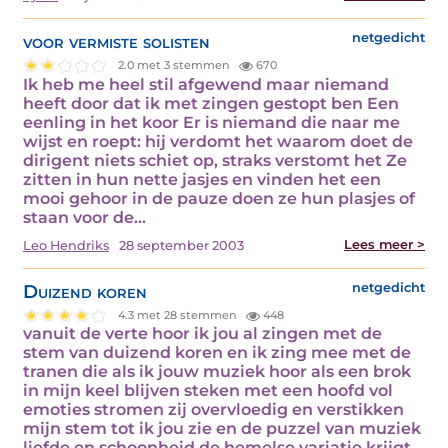
voor vermiste solisten
netgedicht
2.0 met 3 stemmen
670
Ik heb me heel stil afgewend maar niemand
heeft door dat ik met zingen gestopt ben Een
eenling in het koor Er is niemand die naar me
wijst en roept: hij verdomt het waarom doet de
dirigent niets schiet op, straks verstomt het Ze
zitten in hun nette jasjes en vinden het een
mooi gehoor in de pauze doen ze hun plasjes of
staan voor de…
Lees meer >
Leo Hendriks
28 september 2003
Duizend koren
netgedicht
4.3 met 28 stemmen
448
vanuit de verte hoor ik jou al zingen met de
stem van duizend koren en ik zing mee met de
tranen die als ik jouw muziek hoor als een brok
in mijn keel blijven steken met een hoofd vol
emoties stromen zij overvloedig en verstikken
mijn stem tot ik jou zie en de puzzel van muziek
liefde en schoonheid de hemelse variatie krijgt