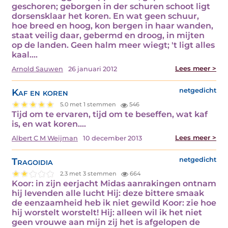
geschoren; geborgen in der schuren schoot ligt
dorsensklaar het koren. En wat geen schuur,
hoe breed en hoog, kon bergen in haar wanden,
staat veilig daar, gebermd en droog, in mijten
op de landen. Geen halm meer wiegt; 't ligt alles
kaal.…
Lees meer >
Arnold Sauwen
26 januari 2012
Kaf en koren
netgedicht
5.0 met 1 stemmen
546
Tijd om te ervaren, tijd om te beseffen, wat kaf
is, en wat koren.…
Lees meer >
Albert C M Weijman
10 december 2013
Tragoidia
netgedicht
2.3 met 3 stemmen
664
Koor: in zijn eerjacht Midas aanrakingen ontnam
hij levenden alle lucht Hij: deze bittere smaak
de eenzaamheid heb ik niet gewild Koor: zie hoe
hij worstelt worstelt! Hij: alleen wil ik het niet
geen vrouwe aan mijn zij het is afgelopen de