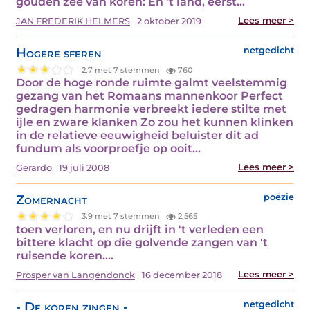
gouden zee van koren: En 't land, eerst…
Lees meer >
JAN FREDERIK HELMERS
2 oktober 2019
Hogere sferen
netgedicht
2.7 met 7 stemmen
760
Door de hoge ronde ruimte galmt veelstemmig
gezang van het Romaans mannenkoor Perfect
gedragen harmonie verbreekt iedere stilte met
ijle en zware klanken Zo zou het kunnen klinken
in de relatieve eeuwigheid beluister dit ad
fundum als voorproefje op ooit…
Lees meer >
Gerardo
19 juli 2008
Zomernacht
poëzie
3.9 met 7 stemmen
2.565
toen verloren, en nu drijft in 't verleden een
bittere klacht op die golvende zangen van 't
ruisende koren.…
Lees meer >
Prosper van Langendonck
16 december 2018
- De koren zingen -
netgedicht