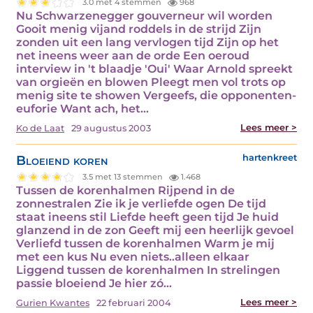
3.0 met 4 stemmen
968
Nu Schwarzenegger gouverneur wil worden
Gooit menig vijand roddels in de strijd Zijn
zonden uit een lang vervlogen tijd Zijn op het
net ineens weer aan de orde Een oeroud
interview in 't blaadje 'Oui' Waar Arnold spreekt
van orgieën en blowen Pleegt men vol trots op
menig site te showen Vergeefs, die opponenten-
euforie Want ach, het…
Lees meer >
Ko de Laat
29 augustus 2003
Bloeiend koren
hartenkreet
3.5 met 13 stemmen
1.468
Tussen de korenhalmen Rijpend in de
zonnestralen Zie ik je verliefde ogen De tijd
staat ineens stil Liefde heeft geen tijd Je huid
glanzend in de zon Geeft mij een heerlijk gevoel
Verliefd tussen de korenhalmen Warm je mij
met een kus Nu even niets..alleen elkaar
Liggend tussen de korenhalmen In strelingen
passie bloeiend Je hier zó…
Lees meer >
Gurien Kwantes
22 februari 2004