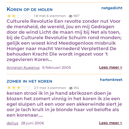
Koren op de molen
netgedicht
1.8 met 6 stemmen
967
Culturele Revolutie Een revolte zonder nut Voor
de mensheid, de wereld, jou en mij Gedragen
door de wind Licht de maan mij bij Net als toen,
bij de Culturele Revolutie Schuim rond monden;
gelijk een woest kind Meedogenloos misbruik
Honger naar macht Vernederd Verpletterd De
behouden Kracht Die wordt ingezet voor 't
zegevieren Koren…
Lees meer >
Annejan Kuperus
6 februari 2005
zomer in het koren
hartenkreet
2.7 met 3 stemmen
914
kersen strooi ik in je hand abrikozen doen je
blozen het zomert vinnig in het koren ik zie een
egel sluipen uit een voor een akkerwinde siert je
oor je lach krult in je blonde haar vol belofte als
een korenaar.…
Lees meer >
delius
28 juni 2006