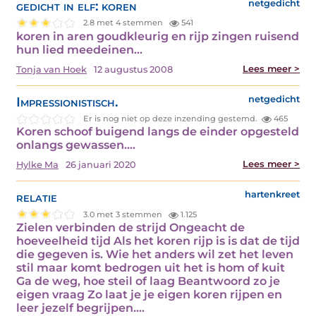
gedicht in elf: koren
netgedicht
2.8 met 4 stemmen
541
koren in aren goudkleurig en rijp zingen ruisend
hun lied meedeinen…
Lees meer >
Tonja van Hoek
12 augustus 2008
Impressionistisch.
netgedicht
Er is nog niet op deze inzending gestemd.
465
Koren schoof buigend langs de einder opgesteld
onlangs gewassen.…
Lees meer >
Hylke Ma
26 januari 2020
relatie
hartenkreet
3.0 met 3 stemmen
1.125
Zielen verbinden de strijd Ongeacht de
hoeveelheid tijd Als het koren rijp is is dat de tijd
die gegeven is. Wie het anders wil zet het leven
stil maar komt bedrogen uit het is hom of kuit
Ga de weg, hoe steil of laag Beantwoord zo je
eigen vraag Zo laat je je eigen koren rijpen en
leer jezelf begrijpen.…