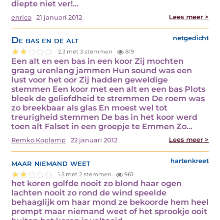
diepte niet ver!…
Lees meer >
enrico
21 januari 2012
De bas en de alt
netgedicht
2.3 met 3 stemmen
819
Een alt en een bas in een koor Zij mochten
graag urenlang jammen Hun sound was een
lust voor het oor Zij hadden geweldige
stemmen Een koor met een alt en een bas Plots
bleek de geliefdheid te stremmen De roem was
zo breekbaar als glas En moest wel tot
treurigheid stemmen De bas in het koor werd
toen alt Falset in een groepje te Emmen Zo…
Lees meer >
Remko Koplamp
22 januari 2012
maar niemand weet
hartenkreet
1.5 met 2 stemmen
961
het koren golfde nooit zo blond haar ogen
lachten nooit zo rond de wind speelde
behaaglijk om haar mond ze bekoorde hem heel
prompt maar niemand weet of het sprookje ooit