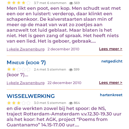
3.7 met 6 stemmen
569
Men likt een poot, een kop. Men schudt wat met
een oor en luistert: verderop, daar klinkt een
schapenkoor. De kalverstaarten slaan min of
meer op de maat van wat zo zoetjes aan
aanzwelt tot luid geblaat. Maar blaten is het
niet. Het is geen zang of spraak. Het heeft niets
van een lied. Het is geboer, gebraak.…
Lees meer >
Lykele Zwanenburg
2 december 2010
Mineur (koor 7)
netgedicht
2.4 met 5 stemmen
599
(koor 7)…
Lees meer >
Lykele Zwanenburg
22 december 2010
WISSELWERKING
hartenkreet
3.0 met 5 stemmen
864
en die werkten zowel bij het spoor: de NS,
traject Rotterdam-Amsterdam v.v.12.30-19.30 uur
als het koor: het AGK, project “Poems from
Guantanamo” 14.15-17.00 uur.…