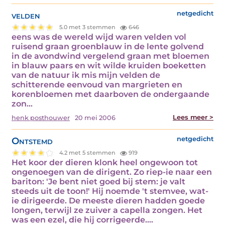
velden
netgedicht
5.0 met 3 stemmen
646
eens was de wereld wijd waren velden vol
ruisend graan groenblauw in de lente golvend
in de avondwind vergelend graan met bloemen
in blauw paars en wit wilde kruiden boeketten
van de natuur ik mis mijn velden de
schitterende eenvoud van margrieten en
korenbloemen met daarboven de ondergaande
zon…
Lees meer >
henk posthouwer
20 mei 2006
Ontstemd
netgedicht
4.2 met 5 stemmen
919
Het koor der dieren klonk heel ongewoon tot
ongenoegen van de dirigent. Zo riep-ie naar een
bariton: 'Je bent niet goed bij stem: je valt
steeds uit de toon!' Hij noemde 't stemvee, wat-
ie dirigeerde. De meeste dieren hadden goede
longen, terwijl ze zuiver a capella zongen. Het
was een ezel, die hij corrigeerde.…