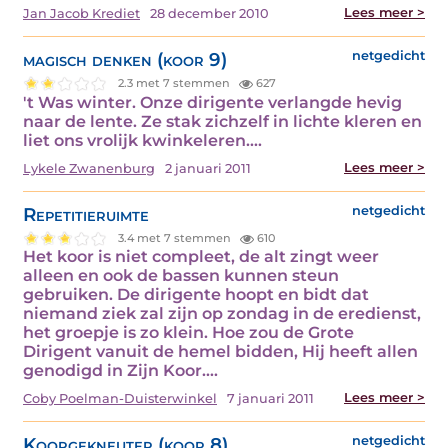
Lees meer >
Jan Jacob Krediet
28 december 2010
magisch denken (koor 9)
netgedicht
2.3 met 7 stemmen
627
't Was winter. Onze dirigente verlangde hevig
naar de lente. Ze stak zichzelf in lichte kleren en
liet ons vrolijk kwinkeleren.…
Lees meer >
Lykele Zwanenburg
2 januari 2011
Repetitieruimte
netgedicht
3.4 met 7 stemmen
610
Het koor is niet compleet, de alt zingt weer
alleen en ook de bassen kunnen steun
gebruiken. De dirigente hoopt en bidt dat
niemand ziek zal zijn op zondag in de eredienst,
het groepje is zo klein. Hoe zou de Grote
Dirigent vanuit de hemel bidden, Hij heeft allen
genodigd in Zijn Koor.…
Lees meer >
Coby Poelman-Duisterwinkel
7 januari 2011
Koorgekneuter (koor 8)
netgedicht