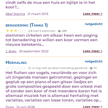
vindt zelfs de mus een huis en tsjilpt ie in het
koor?…
Lees meer >
Abel Staring
21 maart 2015
benadering (Tanka 1)
netgedicht
2.8 met 5 stemmen
489
stemmen cirkelen om elkaar heen een poging
tot benadering ze willen een koor vormen een
nieuwe betekenis…
Lees meer >
J..Bakx
25 september 2022
Herhaling
netgedicht
Er is nog niet op deze inzending gestemd.
74
Het fluiten van vogels, neuriënde en voor zich
uit zingende mensen getrommel, gepingel en
gepluk op een piano of een gitaar liedjes en
grote composities gespeeld door een orkest met
of zonder een koor of met meerdere koren het is
allemaal muziek het is allemaal herhaling met
variaties, variaties van losse tonen, variaties op…
Lees meer >
Zywa
14 juni 2026