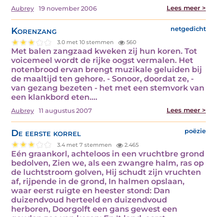
Lees meer >
Aubrey
19 november 2006
Korenzang
netgedicht
3.0 met 10 stemmen
560
Met balen zangzaad kweken zij hun koren. Tot
voicemeel wordt de rijke oogst vermalen. Het
notenbrood ervan brengt muzikale geluiden bij
de maaltijd ten gehore. - Sonoor, doordat ze, -
van gezang bezeten - het met een stemvork van
een klankbord eten.…
Lees meer >
Aubrey
11 augustus 2007
De eerste korrel
poëzie
3.4 met 7 stemmen
2.465
Eén graankorl, achteloos in een vruchtbre grond
bedolven, Zien we, als een zwangre halm, ras op
de luchtstroom golven, Hij schudt zijn vruchten
af, rijpende in de grond, In halmen opslaan,
waar eerst ruigte en heester stond: Dan
duizendvoud herteeld en duizendvoud
herboren, Doorgolft een gans gewest een