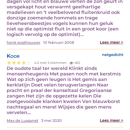
dagen vol licht en blauwe verten de zon geurt in
versgekapt hout verwarmt geelhartige
madelieven en ‘t veelbelovend fluitenkruid ook
donzige zoemende hommels en trage
lieveheersbeestjes vogels kunnen hun geluk
niet op die optimist fluit in een groot koor (een
logisch vervolg op de optimist)…
Lees meer >
henk posthouwer
10 februari 2008
Koor
netgedicht
4.2 met 5 stemmen
462
De oudste taal ter wereld Klinkt sinds
mensenheugenis Met pasen noch met kerstmis
Wat op zich geen leugen is Het gemis aan
kerklatijn Doet velen terugverlangen Naar
pracht en praal der kanseltaal Gregoriaanse
zangen Het zijn de opgezette kelen Die
zoetgevooisde klanken kwelen Van blauwborst
nachtegaal en merel Wijsjes die geen mens
vervelen…
Lees meer >
Max de Lussanet
3 mei 2020