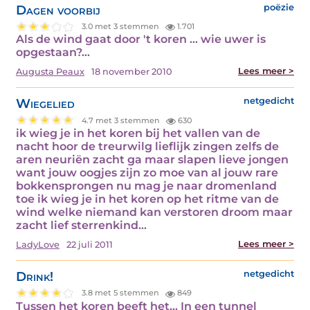
Dagen voorbij
poëzie
3.0 met 3 stemmen
1.701
Als de wind gaat door 't koren ... wie uwer is
opgestaan?…
Lees meer >
Augusta Peaux
18 november 2010
Wiegelied
netgedicht
4.7 met 3 stemmen
630
ik wieg je in het koren bij het vallen van de
nacht hoor de treurwilg lieflijk zingen zelfs de
aren neuriën zacht ga maar slapen lieve jongen
want jouw oogjes zijn zo moe van al jouw rare
bokkensprongen nu mag je naar dromenland
toe ik wieg je in het koren op het ritme van de
wind welke niemand kan verstoren droom maar
zacht lief sterrenkind…
Lees meer >
LadyLove
22 juli 2011
Drink!
netgedicht
3.8 met 5 stemmen
849
Tussen het koren beeft het... In een tunnel