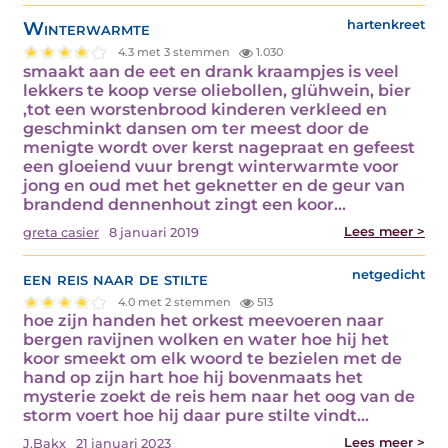
Winterwarmte
hartenkreet
4.3 met 3 stemmen
1.030
smaakt aan de eet en drank kraampjes is veel
lekkers te koop verse oliebollen, glühwein, bier
,tot een worstenbrood kinderen verkleed en
geschminkt dansen om ter meest door de
menigte wordt over kerst nagepraat en gefeest
een gloeiend vuur brengt winterwarmte voor
jong en oud met het geknetter en de geur van
brandend dennenhout zingt een koor…
Lees meer >
greta casier
8 januari 2019
een reis naar de stilte
netgedicht
4.0 met 2 stemmen
513
hoe zijn handen het orkest meevoeren naar
bergen ravijnen wolken en water hoe hij het
koor smeekt om elk woord te bezielen met de
hand op zijn hart hoe hij bovenmaats het
mysterie zoekt de reis hem naar het oog van de
storm voert hoe hij daar pure stilte vindt…
Lees meer >
J.Bakx
21 januari 2023