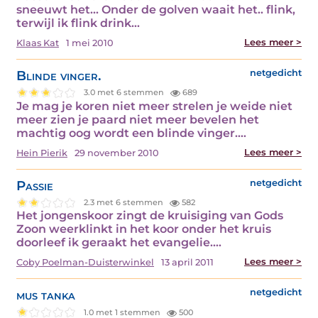
sneeuwt het... Onder de golven waait het.. flink,
terwijl ik flink drink…
Lees meer >
Klaas Kat
1 mei 2010
Blinde vinger.
netgedicht
3.0 met 6 stemmen
689
Je mag je koren niet meer strelen je weide niet
meer zien je paard niet meer bevelen het
machtig oog wordt een blinde vinger.…
Lees meer >
Hein Pierik
29 november 2010
Passie
netgedicht
2.3 met 6 stemmen
582
Het jongenskoor zingt de kruisiging van Gods
Zoon weerklinkt in het koor onder het kruis
doorleef ik geraakt het evangelie.…
Lees meer >
Coby Poelman-Duisterwinkel
13 april 2011
mus tanka
netgedicht
1.0 met 1 stemmen
500