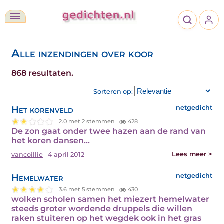
Alle inzendingen over koor
868 resultaten.
Sorteren op:
Het korenveld
netgedicht
2.0 met 2 stemmen
428
De zon gaat onder twee hazen aan de rand van
het koren dansen…
Lees meer >
vancoillie
4 april 2012
Hemelwater
netgedicht
3.6 met 5 stemmen
430
wolken scholen samen het miezert hemelwater
steeds groter wordende druppels die willen
raken stuiteren op het wegdek ook in het gras