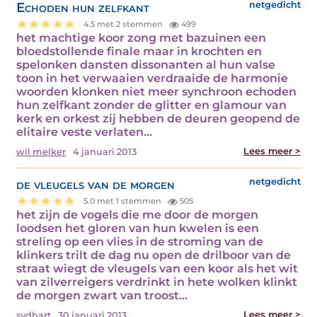
Echoden hun zelfkant
netgedicht
4.5 met 2 stemmen
499
het machtige koor zong met bazuinen een
bloedstollende finale maar in krochten en
spelonken dansten dissonanten al hun valse
toon in het verwaaien verdraaide de harmonie
woorden klonken niet meer synchroon echoden
hun zelfkant zonder de glitter en glamour van
kerk en orkest zij hebben de deuren geopend de
elitaire veste verlaten…
Lees meer >
wil melker
4 januari 2013
de vleugels van de morgen
netgedicht
5.0 met 1 stemmen
505
het zijn de vogels die me door de morgen
loodsen het gloren van hun kwelen is een
streling op een vlies in de stroming van de
klinkers trilt de dag nu open de drilboor van de
straat wiegt de vleugels van een koor als het wit
van zilverreigers verdrinkt in hete wolken klinkt
de morgen zwart van troost…
Lees meer >
sydhart
30 januari 2013