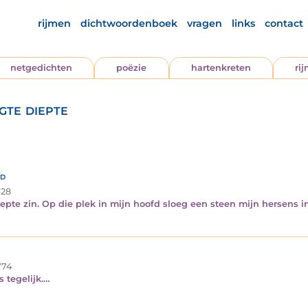
rijmen
dichtwoordenboek
vragen
links
contact
netgedichten
poëzie
hartenkreten
ri
gte diepte
ld
28
iepte zin. Op die plek in mijn hoofd sloeg een steen mijn hersens i
74
s tegelijk.…