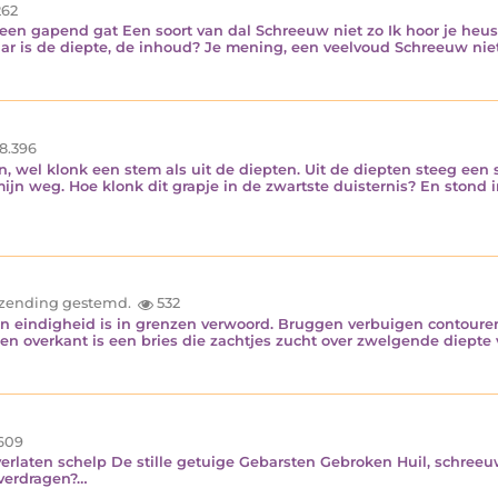
62
 In een gapend gat Een soort van dal Schreeuw niet zo Ik hoor je heu
aar is de diepte, de inhoud? Je mening, een veelvoud Schreeuw niet 
8.396
n, wel klonk een stem als uit de diepten. Uit de diepten steeg een 
ijn weg. Hoe klonk dit grapje in de zwartste duisternis? En stond 
…
inzending gestemd.
532
en eindigheid is in grenzen verwoord. Bruggen verbuigen contouren
en overkant is een bries die zachtjes zucht over zwelgende diepte 
609
rlaten schelp De stille getuige Gebarsten Gebroken Huil, schreeuw
verdragen?…