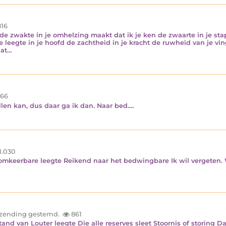
16
m de zwakte in je omhelzing maakt dat ik je ken de zwaarte in je st
 leegte in je hoofd de zachtheid in je kracht de ruwheid van je vi
aat…
66
ullen kan, dus daar ga ik dan. Naar bed.…
1.030
omkeerbare leegte Reikend naar het bedwingbare Ik wil vergeten. 
inzending gestemd.
861
tand van Louter leegte Die alle reserves sleet Stoornis of storing D