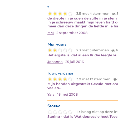
*
3.5 met 4 stemmen
8
de diepte in je ogen de stilte in je ste
in je schreeuw maakt mijn leven hard de
meer dan deze dingen de liefde in je h
MM
2 september 2008
Met moeite
2.3 met 3 stemmen
6
Het ergste is, dat alleen IK die leegte v
Johanna
25 juli 2016
Ik wil vergeten
3.9 met 12 stemmen
Mijn handen uitgestrekt Gevuld met on
voelen.…
Yara
18 mei 2008
Storing
Er is nog niet op deze 
Storing - dat is Wat depressie heet Toes