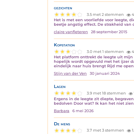
gezichten
3.5 met 2 stemmen
4
Het is met een voorliefde voor leegte, 
beetje angstig effect. De strakheid van
claire vanfleteren
28 september 2015
Kopstation
3.0 met 1 stemmen
4
Het platform onttrekt de leegte uit mi
hopelijk wordt opgevuld met het ijzer 
eindelijk naar huis brengt Rijd me open
Stijn van der Ven
30 januari 2024
Lagen
3.9 met 18 stemmen
Ergens in de leegte zit diepte, begrave
bedolven Door wat? Ik kan het niet zien 
Barbara
6 mei 2026
De mens
3.7 met 3 stemmen
1