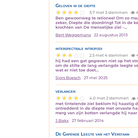
Geloven in de diepte
3.7 met 3 stemmen
4
Ben gewoonweg te rationeel Om zo maar 
zeker, Diepte die doordringt Tot in de 
krochten van De menselijke ziel -…
Bert Weggemans
22 augustus 2013
interspectrale introfodi
2.5 met 4 stemmen
hij had een gat gegraven niet op het st
om de stilte de lang verlangde leegte 
wat er niet toe doet…
Sjors Boesch
27 mei 2025
verlangen
4.0 met 2 stemmen
met tintelende ziel beklom hij haastig
ontredderd in de diepte met onvaste han
merg van zijn botten verlangde hij naar
J.Bakx
27 februari 2014
De Gapende Leegte van het Verstaan