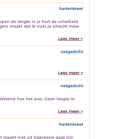
hartenkreet
appen de leegte in je hart de schelheid
ngers maakt dat ik naar je smacht maar
Lees meer >
netgedicht
Lees meer >
netgedicht
Wetend hoe het was, Geen leegte te
Lees meer >
hartenkreet
at maakt niet uit Depressie gaat zijn