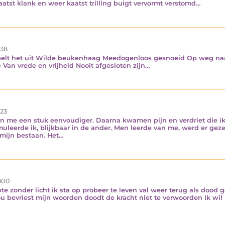
aatst klank en weer kaatst trilling buigt vervormt verstomd…
38
ubelt het uit Wilde beukenhaag Meedogenloos gesnoeid Op weg na
Van vrede en vrijheid Nooit afgesloten zijn…
23
an me een stuk eenvoudiger. Daarna kwamen pijn en verdriet die i
muleerde ik, blijkbaar in de ander. Men leerde van me, werd er ge
 mijn bestaan. Het…
800
e zonder licht ik sta op probeer te leven val weer terug als dood
 bevriest mijn woorden doodt de kracht niet te verwoorden Ik wil 