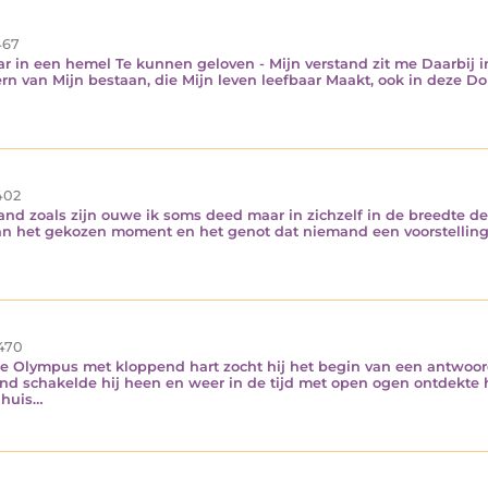
67
in een hemel Te kunnen geloven - Mijn verstand zit me Daarbij in
kern van Mijn bestaan, die Mijn leven leefbaar Maakt, ook in deze D
402
rand zoals zijn ouwe ik soms deed maar in zichzelf in de breedte d
van het gekozen moment en het genot dat niemand een voorstelling 
470
 de Olympus met kloppend hart zocht hij het begin van een antwoor
d schakelde hij heen en weer in de tijd met open ogen ontdekte hi
 huis…