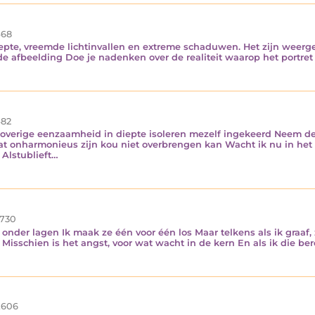
68
diepte, vreemde lichtinvallen en extreme schaduwen. Het zijn weer
 de afbeelding Doe je nadenken over de realiteit waarop het portret
82
jn overige eenzaamheid in diepte isoleren mezelf ingekeerd Neem de
dat onharmonieus zijn kou niet overbrengen kan Wacht ik nu in het 
 Alstublieft…
730
n onder lagen Ik maak ze één voor één los Maar telkens als ik graaf
Misschien is het angst, voor wat wacht in de kern En als ik die ber
.606