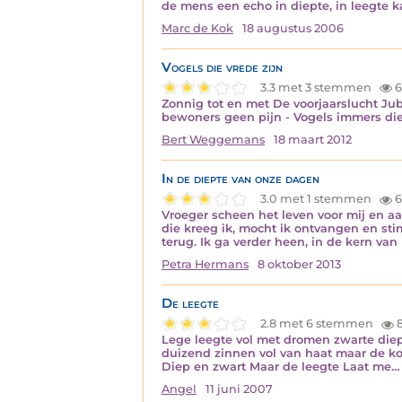
de mens een echo in diepte, in leegte k
Marc de Kok
18 augustus 2006
Vogels die vrede zijn
3.3 met 3 stemmen
6
Zonnig tot en met De voorjaarslucht J
bewoners geen pijn - Vogels immers die 
Bert Weggemans
18 maart 2012
In de diepte van onze dagen
3.0 met 1 stemmen
6
Vroeger scheen het leven voor mij en a
die kreeg ik, mocht ik ontvangen en sti
terug. Ik ga verder heen, in de kern van
Petra Hermans
8 oktober 2013
De leegte
2.8 met 6 stemmen
Lege leegte vol met dromen zwarte diept
duizend zinnen vol van haat maar de kou
Diep en zwart Maar de leegte Laat me…
Angel
11 juni 2007