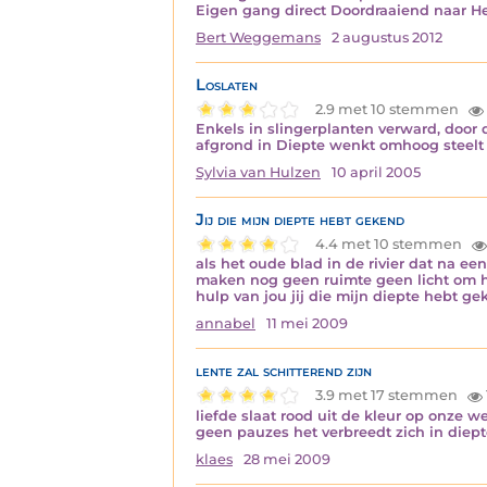
Eigen gang direct Doordraaiend naar He
Bert Weggemans
2 augustus 2012
Loslaten
2.9 met 10 stemmen
Enkels in slingerplanten verward, door 
afgrond in Diepte wenkt omhoog steelt t
Sylvia van Hulzen
10 april 2005
Jij die mijn diepte hebt gekend
4.4 met 10 stemmen
als het oude blad in de rivier dat na e
maken nog geen ruimte geen licht om held
hulp van jou jij die mijn diepte hebt g
annabel
11 mei 2009
lente zal schitterend zijn
3.9 met 17 stemmen
liefde slaat rood uit de kleur op onze 
geen pauzes het verbreedt zich in diept
klaes
28 mei 2009