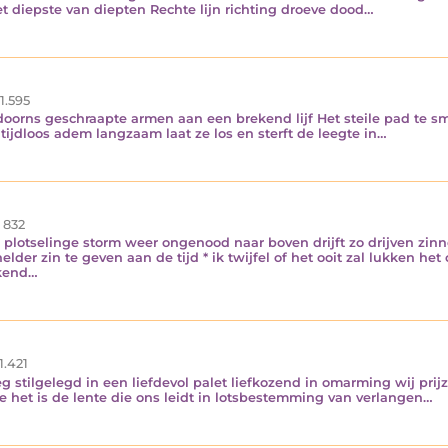
t diepste van diepten Rechte lijn richting droeve dood…
1.595
doorns geschraapte armen aan een brekend lijf Het steile pad te s
ijdloos adem langzaam laat ze los en sterft de leegte in…
832
en plotselinge storm weer ongenood naar boven drijft zo drijven zi
er zin te geven aan de tijd * ik twijfel of het ooit zal lukken het
ekend…
1.421
weg stilgelegd in een liefdevol palet liefkozend in omarming wij pr
e het is de lente die ons leidt in lotsbestemming van verlangen…