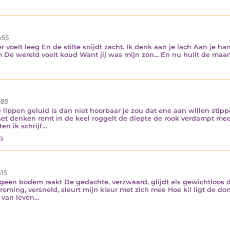
55
voelt leeg En de stilte snijdt zacht. Ik denk aan je lach Aan je han
 De wereld voelt koud Want jij was mijn zon... En nu huilt de maa
89
lippen geluid is dan niet hoorbaar je zou dat ene aan willen stippe
het denken remt in de keel roggelt de diepte de rook verdampt mee
ten ik schrijf…
9
15
geen bodem raakt De gedachte, verzwaard, glijdt als gewichtloos do
ming, versneld, sleurt mijn kleur met zich mee Hoe kil ligt de do
n van leven…