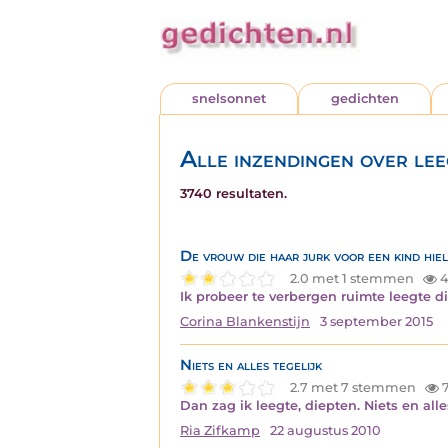
snelsonnet
gedichten
Alle inzendingen over lee
3740 resultaten.
De vrouw die haar jurk voor een kind hie
2.0 met 1 stemmen
4
Ik probeer te verbergen ruimte leegte d
Corina Blankenstijn
3 september 2015
Niets en alles tegelijk
2.7 met 7 stemmen
7
Dan zag ik leegte, diepten. Niets en alle
Ria Zifkamp
22 augustus 2010