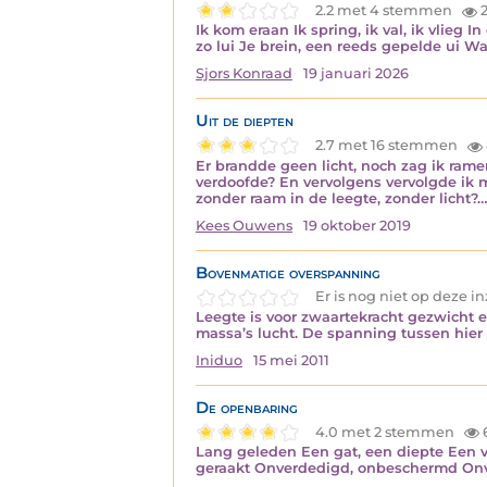
2.2 met 4 stemmen
2
Ik kom eraan Ik spring, ik val, ik vlieg
zo lui Je brein, een reeds gepelde ui W
Sjors Konraad
19 januari 2026
Uit de diepten
2.7 met 16 stemmen
Er brandde geen licht, noch zag ik rame
verdoofde? En vervolgens vervolgde ik m
zonder raam in de leegte, zonder licht?
Kees Ouwens
19 oktober 2019
Bovenmatige overspanning
Er is nog niet op deze 
Leegte is voor zwaartekracht gezwicht 
massa’s lucht. De spanning tussen hier 
Iniduo
15 mei 2011
De openbaring
4.0 met 2 stemmen
Lang geleden Een gat, een diepte Een ve
geraakt Onverdedigd, onbeschermd On