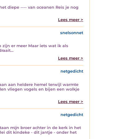
het diepe ---- van oceanen Reis je nog
Lees meer >
snelsonnet
zijn er meer Maar iets wat ik als
draait…
Lees meer >
netgedicht
 maan aan heldere hemel terwijl warmte
len vliegen vogels en bijen een wolkje
Lees meer >
netgedicht
staan míjn broer achter in de kerk in het
i dit kindeke - dit jantje - onder het