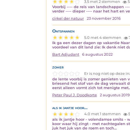
3.5 met 2 stemmen
5
Voorbij ---- de reis van landschappen -
verder ---- dieper ---- naar het hart en 
cirkel der natuur
23 november 2016
Ontspannen
5.0 met 4 stemmen
Ik ga een dezer dagen op vakantie Naar 
voordeel van dít land zie: Ik denk niet
Bart Adjudant
6 augustus 2022
zomer
Er is nog niet op deze 
de lente voorbij is zomer genieten van 
briesend het stof van de dag verwaait d
eerst alleen vormt zich tot menigte met
Peter Paul J. Doodkorte
2 augustus 2019
als ik jantje hoor...
4.0 met 1 stemmen
5
als ik jantje hoor - volendamse smits - w
koor waar hij zingt - met nachtegalen st
juk het juk van de roem en toch…