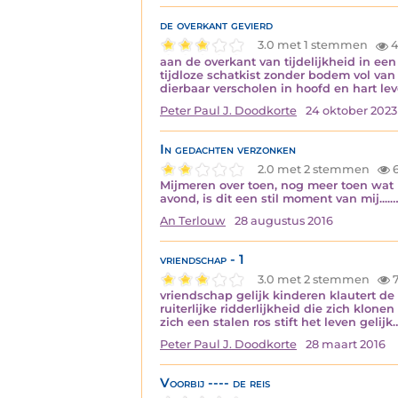
de overkant gevierd
3.0 met 1 stemmen
4
aan de overkant van tijdelijkheid in e
tijdloze schatkist zonder bodem vol va
dierbaar verscholen in hoofd en hart
Peter Paul J. Doodkorte
24 oktober 2023
In gedachten verzonken
2.0 met 2 stemmen
6
Mijmeren over toen, nog meer toen wat l
avond, is dit een stil moment van mij....
An Terlouw
28 augustus 2016
vriendschap - 1
3.0 met 2 stemmen
7
vriendschap gelijk kinderen klautert de
ruiterlijke ridderlijkheid die zich klon
zich een stalen ros stift het leven gelijk
Peter Paul J. Doodkorte
28 maart 2016
Voorbij ---- de reis