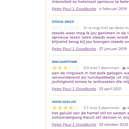
intensiteit ze helemaal opnieuw te bel
Peter Paul J. Doodkorte
4 februari 2019
steeds weer
Er is nog niet op deze 
steeds weer mag ik jou genieten in de 
opnieuw lezen laten steeds weer wordt 
blijvend terug bij jou brengen steeds w
Peter Paul J. Doodkorte
27 januari 2019
ringvaartpark
3.0 met 1 stemmen
4
aan de ringvaart in het park gelegen waa
verwonderend als lunchpakketje uit mijn
jachtigheid ermee te onthaasten die m
Peter Paul J. Doodkorte
23 april 2021
hemelsgeluid
3.7 met 3 stemmen
4
het geluid van de hemel stil en sereen a
zonsondergang kleurt stil dansen in on
Peter Paul J. Doodkorte
23 oktober 2023