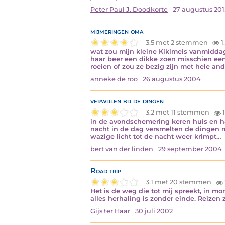
Peter Paul J. Doodkorte
27 augustus 201
mijmeringen oma
3.5 met 2 stemmen
1
wat zou mijn kleine Kikimeis vanmiddag
haar beer een dikke zoen misschien een
roeien of zou ze bezig zijn met hele an
anneke de roo
26 augustus 2004
verwijlen bij de dingen
3.2 met 11 stemmen
1
in de avondschemering keren huis en haa
nacht in de dag versmelten de dingen m
wazige licht tot de nacht weer krimpt…
bert van der linden
29 september 2004
Road trip
3.1 met 20 stemmen
Het is de weg die tot mij spreekt, in m
alles herhaling is zonder einde. Reize
Gijs ter Haar
30 juli 2002