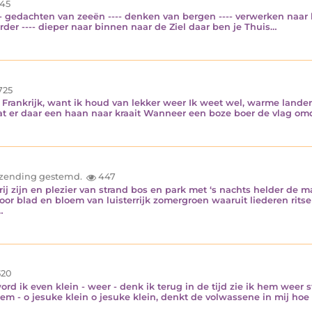
45
--- gedachten van zeeën ---- denken van bergen ---- verwerken naar 
verder ---- dieper naar binnen naar de Ziel daar ben je Thuis…
725
Frankrijk, want ik houd van lekker weer Ik weet wel, warme landen 
 dat er daar een haan naar kraait Wanneer een boze boer de vlag om
inzending gestemd.
447
vrij zijn en plezier van strand bos en park met ‘s nachts helder de
oor blad en bloem van luisterrijk zomergroen waaruit liederen ritse
…
20
ord ik even klein - weer - denk ik terug in de tijd zie ik hem weer 
em - o jesuke klein o jesuke klein, denkt de volwassene in mij hoe le