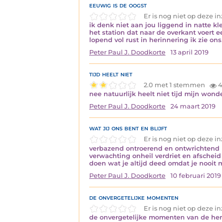
eeuwig is de oogst
Er is nog niet op deze 
ik denk niet aan jou liggend in natte k
het station dat naar de overkant voert 
lopend vol rust in herinnering ik zie on
Peter Paul J. Doodkorte
13 april 2019
tijd heelt niet
2.0 met 1 stemmen
4
nee natuurlijk heelt niet tijd mijn wonde
Peter Paul J. Doodkorte
24 maart 2019
wat jij ons bent en blijft
Er is nog niet op deze 
verbazend ontroerend en ontwrichtend 
verwachting onheil verdriet en afscheid
doen wat je altijd deed omdat je nooit
Peter Paul J. Doodkorte
10 februari 2019
de onvergetelijke momenten
Er is nog niet op deze 
de onvergetelijke momenten van de her