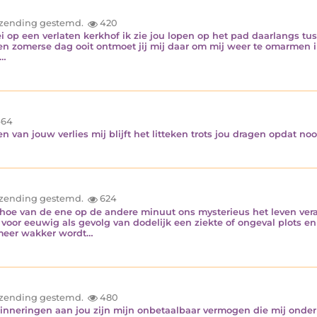
inzending gestemd.
420
lei op een verlaten kerkhof ik zie jou lopen op het pad daarlangs t
een zomerse dag ooit ontmoet jij mij daar om mij weer te omarmen 
s…
64
n van jouw verlies mij blijft het litteken trots jou dragen opdat nooi
inzending gestemd.
624
hoe van de ene op de andere minuut ons mysterieus het leven ver
 voor eeuwig als gevolg van dodelijk een ziekte of ongeval plots en
 meer wakker wordt…
inzending gestemd.
480
inneringen aan jou zijn mijn onbetaalbaar vermogen die mij onder