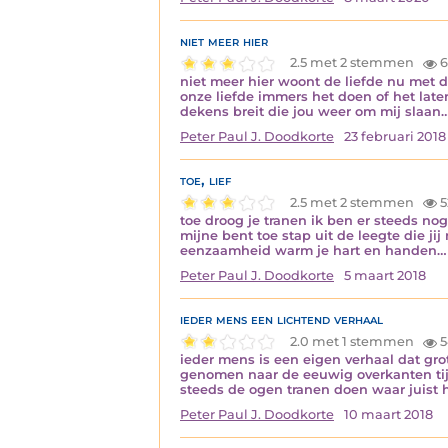
niet meer hier
2.5 met 2 stemmen
6
niet meer hier woont de liefde nu met d
onze liefde immers het doen of het late
dekens breit die jou weer om mij slaan
Peter Paul J. Doodkorte
23 februari 2018
toe, lief
2.5 met 2 stemmen
5
toe droog je tranen ik ben er steeds nog
mijne bent toe stap uit de leegte die ji
eenzaamheid warm je hart en handen…
Peter Paul J. Doodkorte
5 maart 2018
ieder mens een lichtend verhaal
2.0 met 1 stemmen
5
ieder mens is een eigen verhaal dat gro
genomen naar de eeuwig overkanten tijd a
steeds de ogen tranen doen waar juist 
Peter Paul J. Doodkorte
10 maart 2018