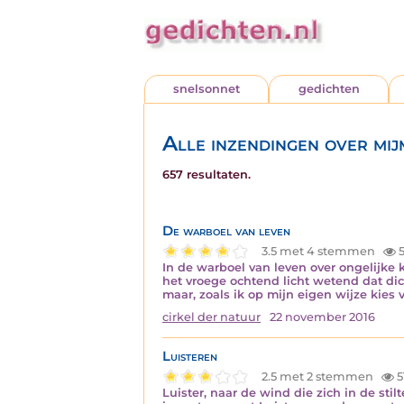
snelsonnet
gedichten
Alle inzendingen over mij
657 resultaten.
De warboel van leven
3.5 met 4 stemmen
5
In de warboel van leven over ongelijke
het vroege ochtend licht wetend dat di
maar, zoals ik op mijn eigen wijze kies 
cirkel der natuur
22 november 2016
Luisteren
2.5 met 2 stemmen
5
Luister, naar de wind die zich in de sti