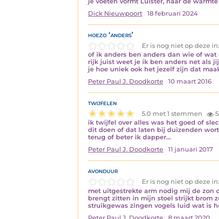
je voeten vormt Luister, naar de warmte
Dick Nieuwpoort
18 februari 2024
hoezo ‘anders’
Er is nog niet op deze 
of ik anders ben anders dan wie of wat
rijk juist weet je ik ben anders net al
je hoe uniek ook het jezelf zijn dat maa
Peter Paul J. Doodkorte
10 maart 2016
twijfelen
5.0 met 1 stemmen
5
ik twijfel over alles was het goed of sl
dit doen of dat laten bij duizenden wort
terug of beter ik dapper…
Peter Paul J. Doodkorte
11 januari 2017
avonduur
Er is nog niet op deze 
met uitgestrekte arm nodig mij de zon o
brengt zitten in mijn stoel strijkt bro
struikgewas zingen vogels luid wat is 
Peter Paul J. Doodkorte
8 maart 2020