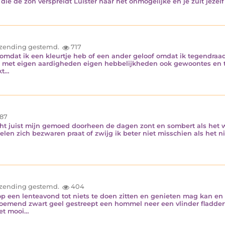
 die de zon verspreidt Luister naar het onmogelijke en je zult jeze
inzending gestemd.
717
 omdat ik een kleurtje heb of een ander geloof omdat ik tegendraa
s jij met eigen aardigheden eigen hebbelijkheden ook gewoontes en t
kt…
87
echt juist mijn gemoed doorheen de dagen zont en sombert als het we
elen zich bezwaren praat of zwijg ik beter niet misschien als het ni
inzending gestemd.
404
p een lenteavond tot niets te doen zitten en genieten mag kan en z
m zoemend zwart geel gestreept een hommel neer een vlinder fladder
het mooi…