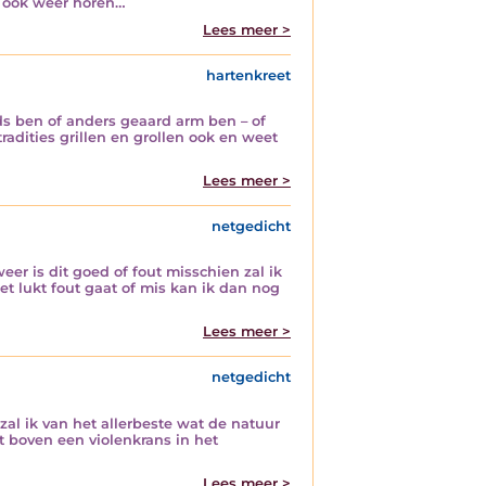
lf ook weer horen…
Lees meer >
hartenkreet
ds ben of anders geaard arm ben – of
radities grillen en grollen ook en weet
Lees meer >
netgedicht
er is dit goed of fout misschien zal ik
et lukt fout gaat of mis kan ik dan nog
Lees meer >
netgedicht
al ik van het allerbeste wat de natuur
t boven een violenkrans in het
Lees meer >