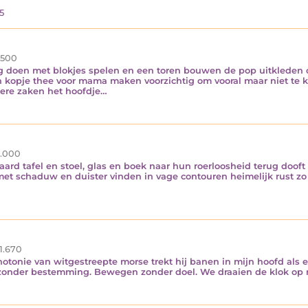
5
.500
 doen met blokjes spelen en een toren bouwen de pop uitkleden o
 kopje thee voor mama maken voorzichtig om vooral maar niet te 
dere zaken het hoofdje…
.000
rd tafel en stoel, glas en boek naar hun roerloosheid terug dooft 
et schaduw en duister vinden in vage contouren heimelijk rust zo
1.670
onotonie van witgestreepte morse trekt hij banen in mijn hoofd als
n zonder bestemming. Bewegen zonder doel. We draaien de klok op