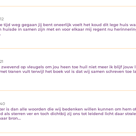
12
e tijd weg gegaan jij bent oneerlijk voelt het koud dit lege huis w
n huisde in samen zijn met en voor elkaar mij regent nu herinneri
…
21
 zwevend op vleugels om jou heen toe huil niet meer ik blijf jouw li
j met tranen vult terwijl het boek vol is dat wij samen schreven toe 
40
ter is dan alle woorden die wij bedenken willen kunnen om hem of h
ls sterren ver en toch dichtbij zij ons tot leidend licht daar stra
haar bron…