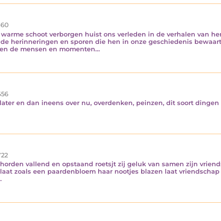
60
en warme schoot verborgen huist ons verleden in de verhalen van h
n de herinneringen en sporen die hen in onze geschiedenis bewaar
 leven de mensen en momenten…
56
ater en dan ineens over nu, overdenken, peinzen, dit soort dingen 
…
22
 horden vallend en opstaand roetsjt zij geluk van samen zijn vriend
en laat zoals een paardenbloem haar nootjes blazen laat vriendschap 
…