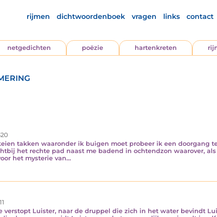
rijmen
dichtwoordenboek
vragen
links
contact
netgedichten
poëzie
hartenkreten
ri
mering
20
 keien takken waaronder ik buigen moet probeer ik een doorgang 
chtbij het rechte pad naast me badend in ochtendzon waarover, al
voor het mysterie van…
11
lte verstopt Luister, naar de druppel die zich in het water bevindt L