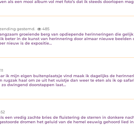
even als een mooi album vol met foto’s dat ik steeds doorlopen ma
inzending gestemd.
485
langzaam groeiende berg van opdiepende herinneringen die gelijk 
ik beter in de kunst van herinnering door almaar nieuwe beelden d
eer nieuw is de expositie…
11
r ik mijn eigen buitenplaatsje vind maak ik dagelijks de herinnerin
 rugzak haal om ze uit het vuistje dan weer te eten als ik op safa
ij zo dwingend doorstappen laat…
52
ls een vredig zachte bries de fluistering de sterren in donkere na
gestoorde dromen het geluid van de hemel eeuwig gehoord lied in d