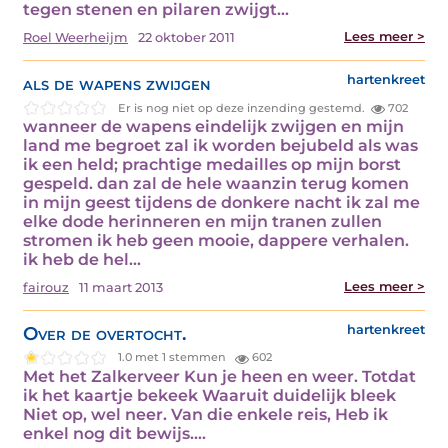
tegen stenen en pilaren zwijgt…
Lees meer >
Roel Weerheijm
22 oktober 2011
als de wapens zwijgen
hartenkreet
Er is nog niet op deze inzending gestemd.
702
wanneer de wapens eindelijk zwijgen en mijn
land me begroet zal ik worden bejubeld als was
ik een held; prachtige medailles op mijn borst
gespeld. dan zal de hele waanzin terug komen
in mijn geest tijdens de donkere nacht ik zal me
elke dode herinneren en mijn tranen zullen
stromen ik heb geen mooie, dappere verhalen.
ik heb de hel…
Lees meer >
fairouz
11 maart 2013
Over de overtocht.
hartenkreet
1.0 met 1 stemmen
602
Met het Zalkerveer Kun je heen en weer. Totdat
ik het kaartje bekeek Waaruit duidelijk bleek
Niet op, wel neer. Van die enkele reis, Heb ik
enkel nog dit bewijs.…