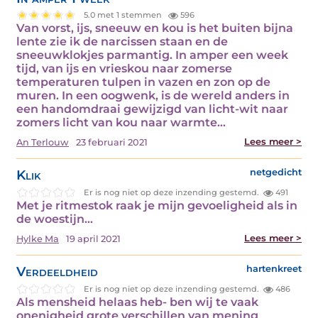
5.0 met 1 stemmen
596
Van vorst, ijs, sneeuw en kou is het buiten bijna
lente zie ik de narcissen staan en de
sneeuwklokjes parmantig. In amper een week
tijd, van ijs en vrieskou naar zomerse
temperaturen tulpen in vazen en zon op de
muren. In een oogwenk, is de wereld anders in
een handomdraai gewijzigd van licht-wit naar
zomers licht van kou naar warmte…
Lees meer >
An Terlouw
23 februari 2021
Klik
netgedicht
Er is nog niet op deze inzending gestemd.
491
Met je ritmestok raak je mijn gevoeligheid als in
de woestijn…
Lees meer >
Hylke Ma
19 april 2021
Verdeeldheid
hartenkreet
Er is nog niet op deze inzending gestemd.
486
Als mensheid helaas heb- ben wij te vaak
onenigheid grote verschillen van mening