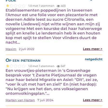
1.0 met 1 stemmen
403
Etablissementen poppedijnen in taveernen
l'Amour est une folie voor een plezanterie met
deernen Adèle leest au sucre Citronella, een
novelle Liedeweij nipt witte wijnen aan mijn zij
volgeerne Met een keurske dat haar halverwege
splijt en knelle Le lendemain heb ik een houten
kop met spijt te stellen Voor vlinders duurt de
nacht…
Lees meer >
Maxim
2 juli 2022
Op een pieterman
netgedicht
1.0 met 1 stemmen
547
Een vrouwtjes-pieterman in 's Gravenhage
besprak voor 't Zwarte Pietjournaal de vragen
naar haar beleid Migratie en Asiel: "Dit", zei ze,
"voer ik uit met hart en ziel!" En (niet hardop):
"Nu krijgen we het dan, ons volkseigenen
ontomvolkingsplan."…
Lees meer >
Marten van Harten
7 juli 2024