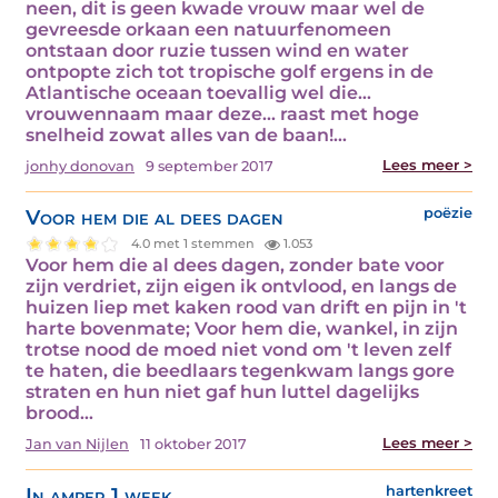
neen, dit is geen kwade vrouw maar wel de
gevreesde orkaan een natuurfenomeen
ontstaan door ruzie tussen wind en water
ontpopte zich tot tropische golf ergens in de
Atlantische oceaan toevallig wel die…
vrouwennaam maar deze... raast met hoge
snelheid zowat alles van de baan!…
Lees meer >
jonhy donovan
9 september 2017
Voor hem die al dees dagen
poëzie
4.0 met 1 stemmen
1.053
Voor hem die al dees dagen, zonder bate voor
zijn verdriet, zijn eigen ik ontvlood, en langs de
huizen liep met kaken rood van drift en pijn in 't
harte bovenmate; Voor hem die, wankel, in zijn
trotse nood de moed niet vond om 't leven zelf
te haten, die beedlaars tegenkwam langs gore
straten en hun niet gaf hun luttel dagelijks
brood…
Lees meer >
Jan van Nijlen
11 oktober 2017
In amper 1 week
hartenkreet