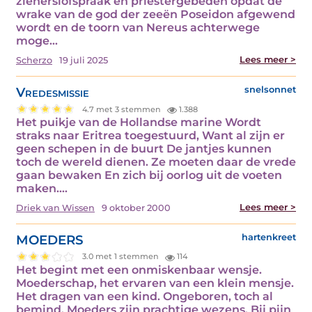
zienerslofspraak en priestergebeden opdat de
wrake van de god der zeeën Poseidon afgewend
wordt en de toorn van Nereus achterwege
moge…
Lees meer >
Scherzo
19 juli 2025
Vredesmissie
snelsonnet
4.7 met 3 stemmen
1.388
Het puikje van de Hollandse marine Wordt
straks naar Eritrea toegestuurd, Want al zijn er
geen schepen in de buurt De jantjes kunnen
toch de wereld dienen. Ze moeten daar de vrede
gaan bewaken En zich bij oorlog uit de voeten
maken.…
Lees meer >
Driek van Wissen
9 oktober 2000
MOEDERS
hartenkreet
3.0 met 1 stemmen
114
Het begint met een onmiskenbaar wensje.
Moederschap, het ervaren van een klein mensje.
Het dragen van een kind. Ongeboren, toch al
bemind. Moeders zijn prachtige wezens. Bij pijn