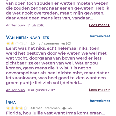
van doen toch zouden er wetten moeten wezen
die zouden zeggen: naar eer en geweten: Heb ik
de wet nooit overtreden, maar: mijn geweten,
daar weet geen mens iets van, vandaar…
Lees meer >
An Terlouw
7 juli 2016
Van niets- naar iets
hartenkreet
2.0 met 1 stemmen
503
Eerst was het niks, echt helemaal niks, toen
werd het bestoven door wie weten we wel met
wat vocht, doorgaans van boven werd er iets
zichtbaar: zeker weten van wel. Wat er zou
komen, geen mens die 't wist 't is net zo
onvoorspelbaar als heel dichte mist, maar dat er
iets aankwam, was heel goed te zien want een
groen puntje liet zich vol ijdelheid…
Lees meer >
An Terlouw
11 augustus 2017
Irma
hartenkreet
4.0 met 5 stemmen
546
Florida, hou jullie vast want Irma komt eraan…