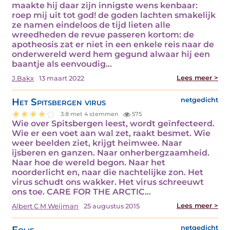
maakte hij daar zijn innigste wens kenbaar:
roep mij uit tot god! de goden lachten smakelijk
ze namen eindeloos de tijd lieten alle
wreedheden de revue passeren kortom: de
apotheosis zat er niet in een enkele reis naar de
onderwereld werd hem gegund alwaar hij een
baantje als eenvoudig…
Lees meer >
J.Bakx
13 maart 2022
Het Spitsbergen virus
netgedicht
3.8 met 4 stemmen
575
Wie over Spitsbergen leest, wordt geïnfecteerd.
Wie er een voet aan wal zet, raakt besmet. Wie
weer beelden ziet, krijgt heimwee. Naar
ijsberen en ganzen. Naar onherbergzaamheid.
Naar hoe de wereld begon. Naar het
noorderlicht en, naar die nachtelijke zon. Het
virus schudt ons wakker. Het virus schreeuwt
ons toe. CARE FOR THE ARCTIC…
Lees meer >
Albert C M Weijman
25 augustus 2015
Folie
netgedicht