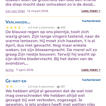
die sliep mocht daar ontwaken zo is de dood…
Lees meer >
Cor van Vliet
14 maart 2016
Verlangen…
hartenkreet
4.0 met 2 stemmen
633
De blauwe regen op ons pleintje, tooit zich
wazig groen. Zijn lange vingers tastend, naar de
warme lentezon. Hij moet zich haasten, 't is al
April, dus niet gewacht. Nog maar enkele
weken, tot zijn bloesempracht. De merel wil zo
graag Zijn nestje bouwen. Terwijl hij wacht op
zijn dichte bladervracht. Bij het dalen van de
avondzon,…
Lees meer >
Antje
7 april 2016
Ge-wet-en
hartenkreet
2.0 met 3 stemmen
537
We hebben altijd al geweten dat de wet niet
mag overschreden We hebben altijd wel
gezegd: bij wet verboden, zogezegd. Je
geweten, is iets anders heeft met wetten niks