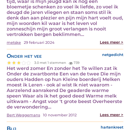
tijd, waar is mijn jeugd kan ik nog een
bloemetje schenken zo voel ik liefde, zo voel ik
deugd de jaren vliegen en staan soms stil ik
denk dan aan plezier en pijn mijn hart voelt oud,
mijn woorden kil waar is het leven vol
zonneschijn mijn groot verlangen is nooit
vertrokken bergen beklimmen…
Lees meer >
metske
29 februari 2024
Onder het vee
netgedicht
3.0 met 1 stemmen
739
Het werd zomer En zonder het Te willen zat ik
Onder de zwartbonte Een van de twee Die mijn
ouders Hadden op hun Kleine boerderij Melken
moest ik Leren - ook al wist Ik niet waarom -
Aarzelend aanrakend De geaderde warme
speen Waar als ik het goed deed Warme melk
uitkwam - Angst voor 't grote beest Overheerste
de verwondering…
Lees meer >
Bert Weggemans
10 november 2012
Blij
hartenkreet