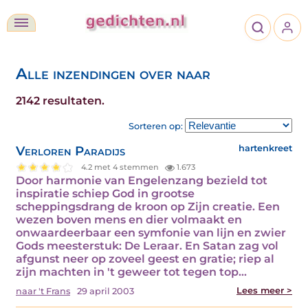
Alle inzendingen over naar
2142 resultaten.
Sorteren op:
Verloren Paradijs
hartenkreet
4.2 met 4 stemmen
1.673
Door harmonie van Engelenzang bezield tot
inspiratie schiep God in grootse
scheppingsdrang de kroon op Zijn creatie. Een
wezen boven mens en dier volmaakt en
onwaardeerbaar een symfonie van lijn en zwier
Gods meesterstuk: De Leraar. En Satan zag vol
afgunst neer op zoveel geest en gratie; riep al
zijn machten in 't geweer tot tegen top…
Lees meer >
naar 't Frans
29 april 2003