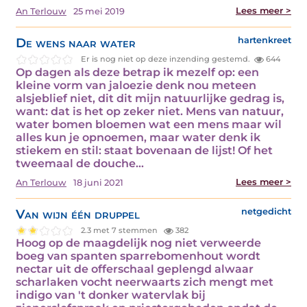
Lees meer >
An Terlouw
25 mei 2019
De wens naar water
hartenkreet
Er is nog niet op deze inzending gestemd.
644
Op dagen als deze betrap ik mezelf op: een
kleine vorm van jaloezie denk nou meteen
alsjeblief niet, dit dit mijn natuurlijke gedrag is,
want: dat is het op zeker niet. Mens van natuur,
water bomen bloemen wat een mens maar wil
alles kun je opnoemen, maar water denk ik
stiekem en stil: staat bovenaan de lijst! Of het
tweemaal de douche…
Lees meer >
An Terlouw
18 juni 2021
Van wijn één druppel
netgedicht
2.3 met 7 stemmen
382
Hoog op de maagdelijk nog niet verweerde
boeg van spanten sparrebomenhout wordt
nectar uit de offerschaal geplengd alwaar
scharlaken vocht neerwaarts zich mengt met
indigo van 't donker watervlak bij