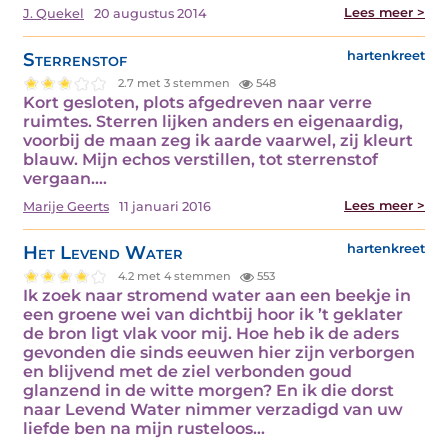
Lees meer >
J. Quekel
20 augustus 2014
Sterrenstof
hartenkreet
2.7 met 3 stemmen
548
Kort gesloten, plots afgedreven naar verre
ruimtes. Sterren lijken anders en eigenaardig,
voorbij de maan zeg ik aarde vaarwel, zij kleurt
blauw. Mijn echos verstillen, tot sterrenstof
vergaan.…
Lees meer >
Marije Geerts
11 januari 2016
Het Levend Water
hartenkreet
4.2 met 4 stemmen
553
Ik zoek naar stromend water aan een beekje in
een groene wei van dichtbij hoor ik ’t geklater
de bron ligt vlak voor mij. Hoe heb ik de aders
gevonden die sinds eeuwen hier zijn verborgen
en blijvend met de ziel verbonden goud
glanzend in de witte morgen? En ik die dorst
naar Levend Water nimmer verzadigd van uw
liefde ben na mijn rusteloos…