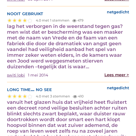
nooit gebruikt
netgedicht
4.0 met 1 stemmen
479
lag het verborgen in de weerstand tegen gas?
men wist dat er bescherming was een masker
met de naam van Vrede en de faam van een
fabriek die door de dramatiek van angst geen
vaandel had veiligheid aanbad het spel van
immer zeker weten elders, in de kamers waar
een Jood werd weggesmeten stierven
duizenden –tegelijk dat is waar…
Lees meer >
switi lobi
1 mei 2014
long time... no see
netgedicht
4.0 met 3 stemmen
410
vanuit het glazen huis dat vrijheid heet fluistert
een decreet rond veilige besluiten achter ruiten
blinkt slechts zwart beplakt, waar duister rauw
doortrokken wordt door smart een hart klopt
hoopvol binnen dat wat zuiver ademend, de
roep van leven weet zelfs nu na zoveel jaren