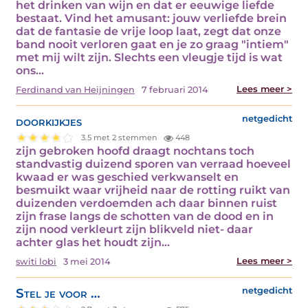
het drinken van wijn en dat er eeuwige liefde
bestaat. Vind het amusant: jouw verliefde brein
dat de fantasie de vrije loop laat, zegt dat onze
band nooit verloren gaat en je zo graag "intiem"
met mij wilt zijn. Slechts een vleugje tijd is wat
ons…
Lees meer >
Ferdinand van Heijningen
7 februari 2014
doorkijkjes
netgedicht
3.5 met 2 stemmen
448
zijn gebroken hoofd draagt nochtans toch
standvastig duizend sporen van verraad hoeveel
kwaad er was geschied verkwanselt en
besmuikt waar vrijheid naar de rotting ruikt van
duizenden verdoemden ach daar binnen ruist
zijn frase langs de schotten van de dood en in
zijn nood verkleurt zijn blikveld niet- daar
achter glas het houdt zijn…
Lees meer >
switi lobi
3 mei 2014
Stel je voor …
netgedicht