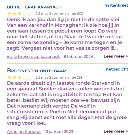
bij het graf kavanagh
hartenkreet
2.5 met 2 stemmen
603
Denk ik aan jou dan lig je niet in de natte klei
Van een kerkhof in Monaghan; ik zie hoe jij In
een laan tussen de populieren loopt Op weg
naar het station, of blij Naar de tweede mis op
een zomerse zondag – Je komt me tegen en je
zegt: ‘Vergeet niet voor het vee te zorgen !!!…
Lees meer >
joz.le bruyn naar kavanagh
8 februari 2024
Broeinesten ontelbaar
netgedicht
2.5 met 2 stemmen
391
De aarde draait zijn laatste ronde Stervend in
een spagaat Sneller dan wij zullen weten Is het
zeker te laat Dit is negativiteit ten top Het kan
beter, beslist Wij moeten ons wel bewust zijn
Dat niemand zich vergist De wolf in
schaapskleren is Poetin Niet-democraat pur
sang Hij danst echt met alle dagen Met de grote
vraag voor Hoe…
Lees meer >
Annejan Kuperus
13 januari 2023