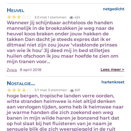
Heuvel
netgedicht
3.0 met 1 stemmen
424
Wanneer jij schijnbaar achteloos de handen
mannelijk in de broekzakken je weg naar de
heuvel koos braken onder jouw hakken de
takken Dan dacht je steeds expres dat ik er
ditmaal niet zijn zou jouw ‘vlasblonde prinses
van wie ik hou’ Jij deed mij in bed stilletjes
huilen ofschoon ik jou maar hoefde te zien om
mijn tranen voor…
Lees meer >
Zywa
8 april 2018
Nostalgie…
hartenkreet
3.7 met 3 stemmen
601
hoge bergen, tropische landen verre oorden,
witte stranden heimwee is niet altijd denken
aan vervlogen tijden, soms heb ik heimwee naar
je warme handen die zich zoekend een weg
banen in mijn wilde haren je bonzend hart dat
op hol slaat bij het fluisteren van je naam je
sensuele blik die zich weerspiegeld in de ruit