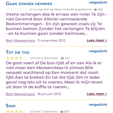
Gaan zonder heimwee
netgedicht
Er is nog niet op deze inzending gestemd.
452
Intens verlangen doe Ik ernaar een rivier Te zijn -
niet Geremd door Allerlei vermoeiende
Beslommeringen - En zijn gewoon zoals zij: Te
kunnen komen Zonder het verlangen Te blijven
- en te Kunnen gaan zonder heimwee…
Lees meer >
Bert Weggemans
11 november 2012
Tot die tijd
netgedicht
4.0 met 2 stemmen
441
De goot voert af De bus rijdt af en aan Als ik er
niet meer ben Mensenvlees in zinloos Blik
verpakt wachtend op Een moment dat nooit
lijkt Aan te breken En tot die tijd, Om in ieder
geval nog Iets uit te voeren, Meet ik mijn leven
uit door In de koffie te roeren…
Lees meer >
Bert Weggemans
18 januari 2013
Sami
netgedicht
4.0 met 1 stemmen
597