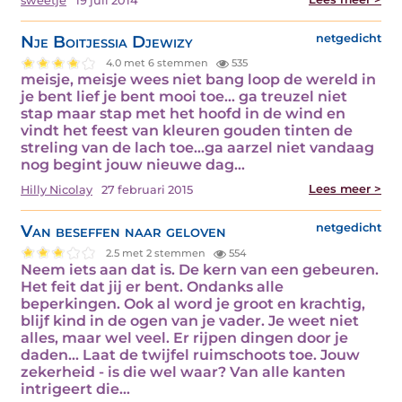
sweetje
19 juli 2014
Nje Boitjessia Djewizy
netgedicht
4.0 met 6 stemmen
535
meisje, meisje wees niet bang loop de wereld in
je bent lief je bent mooi toe… ga treuzel niet
stap maar stap met het hoofd in de wind en
vindt het feest van kleuren gouden tinten de
streling van de lach toe…ga aarzel niet vandaag
nog begint jouw nieuwe dag…
Lees meer >
Hilly Nicolay
27 februari 2015
Van beseffen naar geloven
netgedicht
2.5 met 2 stemmen
554
Neem iets aan dat is. De kern van een gebeuren.
Het feit dat jij er bent. Ondanks alle
beperkingen. Ook al word je groot en krachtig,
blijf kind in de ogen van je vader. Je weet niet
alles, maar wel veel. Er rijpen dingen door je
daden... Laat de twijfel ruimschoots toe. Jouw
zekerheid - is die wel waar? Van alle kanten
intrigeert die…