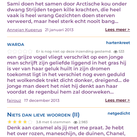
Sami doen het samen door Arctische kou onder
dwang Strijden tegen kille krachten, die heel
vaak is heel wrang Gezichten doen sterven
verweerd, maar heel sterk echt nooit bang…
Lees meer >
Annejan Kuperus
21 januari 2013
warda
hartenkreet
Er is nog niet op deze inzending gestemd.
533
een grijze vogel vliegt verschrikt op een jonge
man schrijft zijn geliefde liggend in het gras hij
is ver van haar geluk huilt in zijn dromen
toekomst ligt in het verschiet nog even geduld
het wolkendek trekt dicht donker, dreigend… de
jonge man deert het niet hij denkt aan haar
voordat de regenbui hem zal doorweken…
Lees meer >
fairouz
17 december 2013
Niets dan lieve woorden (II)
netgedicht
3.8 met 6 stemmen
2.983
Denk aan caramel als jij met me praat. Je hebt
het over rozen, maneschijn, de duinen, Chanel,