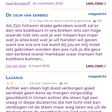
Lees meer >
Kees Borgdorff
24 november 2020
De geur van eerbied
netgedicht
Er is nog niet op deze inzending gestemd.
395
Als Zijn lichaam straks gebroken wordt zal er
dan iets kostbaars in ons breken iets van hoge
waarde niet iets wat je wel missen kan maar
wat je alles kost wat je uit handen wil geven
want ere wie ere toe komt bij jou en mij moet
iets gebroken worden dan pas ruik je die geur
van eerbied overal merkbaar waar mensen het
kostbare kunnen…
Lees meer >
Cor van Vliet
8 maart 2016
Lazarus
netgedicht
2.0 met 1 stemmen
401
Achter een steen ligt dood verborgen goed
verstopt geen kans op morgen zorgvuldig
gewikkeld in linnen achter die steen ligt een
vraag in diepe duisternis die het licht niet kan
verdragen rol de steen maar weg laten we uit de
doeken doen de grootheid van God een vriend