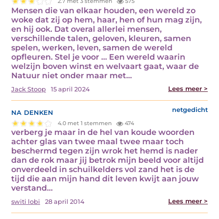
2.7 met 3 stemmen
575
Mensen die van elkaar houden, een wereld zo
woke dat zij op hem, haar, hen of hun mag zijn,
en hij ook. Dat overal allerlei mensen,
verschillende talen, geloven, kleuren, samen
spelen, werken, leven, samen de wereld
opfleuren. Stel je voor … Een wereld waarin
welzijn boven winst en welvaart gaat, waar de
Natuur niet onder maar met…
Lees meer >
Jack Stoop
15 april 2024
na denken
netgedicht
4.0 met 1 stemmen
474
verberg je maar in de hel van koude woorden
achter glas van twee maal twee maar toch
beschermd tegen zijn wrok het hemd is nader
dan de rok maar jij betrok mijn beeld voor altijd
onverdeeld in schuilkelders vol zand het is de
tijd die aan mijn hand dit leven kwijt aan jouw
verstand…
Lees meer >
switi lobi
28 april 2014