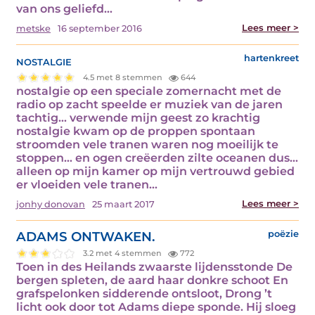
van ons geliefd…
Lees meer >
metske
16 september 2016
nostalgie
hartenkreet
4.5 met 8 stemmen
644
nostalgie op een speciale zomernacht met de
radio op zacht speelde er muziek van de jaren
tachtig… verwende mijn geest zo krachtig
nostalgie kwam op de proppen spontaan
stroomden vele tranen waren nog moeilijk te
stoppen… en ogen creëerden zilte oceanen dus…
alleen op mijn kamer op mijn vertrouwd gebied
er vloeiden vele tranen…
Lees meer >
jonhy donovan
25 maart 2017
ADAMS ONTWAKEN.
poëzie
3.2 met 4 stemmen
772
Toen in des Heilands zwaarste lijdensstonde De
bergen spleten, de aard haar donkre schoot En
grafspelonken sidderende ontsloot, Drong ’t
licht ook door tot Adams diepe sponde. Hij sloeg