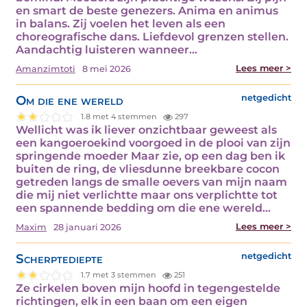
en smart de beste genezers. Anima en animus
in balans. Zij voelen het leven als een
choreografische dans. Liefdevol grenzen stellen.
Aandachtig luisteren wanneer…
Lees meer >
Amanzimtoti
8 mei 2026
Om die ene wereld
netgedicht
1.8 met 4 stemmen
297
Wellicht was ik liever onzichtbaar geweest als
een kangoeroekind voorgoed in de plooi van zijn
springende moeder Maar zie, op een dag ben ik
buiten de ring, de vliesdunne breekbare cocon
getreden langs de smalle oevers van mijn naam
die mij niet verlichtte maar ons verplichtte tot
een spannende bedding om die ene wereld…
Lees meer >
Maxim
28 januari 2026
Scherptediepte
netgedicht
1.7 met 3 stemmen
251
Ze cirkelen boven mijn hoofd in tegengestelde
richtingen, elk in een baan om een eigen