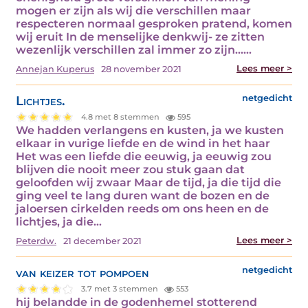
mogen er zijn als wij die verschillen maar
respecteren normaal gesproken pratend, komen
wij eruit In de menselijke denkwij- ze zitten
wezenlijk verschillen zal immer zo zijn...…
Lees meer >
Annejan Kuperus
28 november 2021
Lichtjes.
netgedicht
4.8 met 8 stemmen
595
We hadden verlangens en kusten, ja we kusten
elkaar in vurige liefde en de wind in het haar
Het was een liefde die eeuwig, ja eeuwig zou
blijven die nooit meer zou stuk gaan dat
geloofden wij zwaar Maar de tijd, ja die tijd die
ging veel te lang duren want de bozen en de
jaloersen cirkelden reeds om ons heen en de
lichtjes, ja die…
Lees meer >
Peterdw.
21 december 2021
van keizer tot pompoen
netgedicht
3.7 met 3 stemmen
553
hij belandde in de godenhemel stotterend