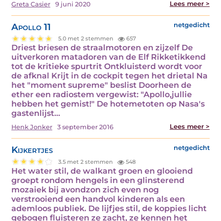
Lees meer >
Greta Casier
9 juni 2020
Apollo 11
netgedicht
5.0 met 2 stemmen
657
Driest briesen de straalmotoren en zijzelf De
uitverkoren matadoren van de Elf Rikketikkend
tot de kritieke spurtrit Ontkluisterd wordt voor
de afknal Krijt in de cockpit tegen het drietal Na
het "moment supreme" beslist Doorheen de
ether een radiostem vergewist: "Apollo,jullie
hebben het gemist!" De hotemetoten op Nasa's
gastenlijst…
Lees meer >
Henk Jonker
3 september 2016
Kijkertjes
netgedicht
3.5 met 2 stemmen
548
Het water stil, de walkant groen en glooiend
groept rondom hengels in een glinsterend
mozaiek bij avondzon zich even nog
verstrooiend een handvol kinderen als een
ademloos publiek. De lijfjes stil, de koppies licht
gebogen fluisteren ze zacht, ze kennen het