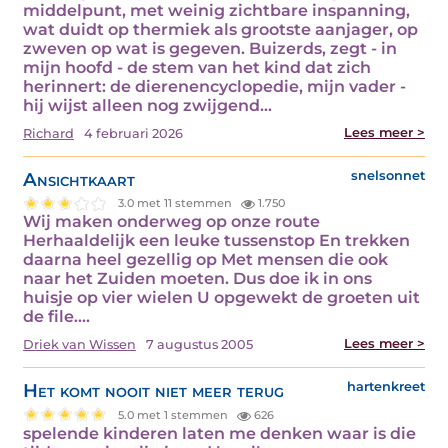
middelpunt, met weinig zichtbare inspanning,
wat duidt op thermiek als grootste aanjager, op
zweven op wat is gegeven. Buizerds, zegt - in
mijn hoofd - de stem van het kind dat zich
herinnert: de dierenencyclopedie, mijn vader -
hij wijst alleen nog zwijgend…
Lees meer >
Richard
4 februari 2026
Ansichtkaart
snelsonnet
3.0 met 11 stemmen
1.750
Wij maken onderweg op onze route
Herhaaldelijk een leuke tussenstop En trekken
daarna heel gezellig op Met mensen die ook
naar het Zuiden moeten. Dus doe ik in ons
huisje op vier wielen U opgewekt de groeten uit
de file.…
Lees meer >
Driek van Wissen
7 augustus 2005
Het komt nooit niet meer terug
hartenkreet
5.0 met 1 stemmen
626
spelende kinderen laten me denken waar is die