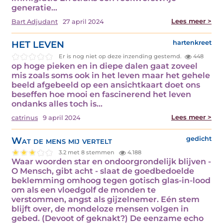
generatie…
Lees meer >
Bart Adjudant
27 april 2024
HET LEVEN
hartenkreet
Er is nog niet op deze inzending gestemd.
448
op hoge pieken en in diepe dalen gaat zoveel
mis zoals soms ook in het leven maar het gehele
beeld afgebeeld op een ansichtkaart doet ons
beseffen hoe mooi en fascinerend het leven
ondanks alles toch is…
Lees meer >
catrinus
9 april 2024
Wat de mens mij vertelt
gedicht
3.2 met 8 stemmen
4.188
Waar woorden star en ondoorgrondelijk blijven -
O Mensch, gibt acht - slaat de goedbedoelde
beklemming omhoog tegen gotisch glas-in-lood
om als een vloedgolf de monden te
verstommen, angst als gijzelnemer. Eén stem
blijft over, de mondeloze mensen volgen in
gebed. (Devoot of geknakt?) De eenzame echo