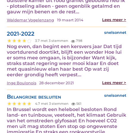
duistere kamer uit rood graniet gebouwd heb ik
- plotseling alleen - geen ogenblik getalmd en
gauw mijn benen en de rest…
Lees meer >
Waldemar Vogelenzang
19 maart 2014
2021-2022
snelsonnet
3.7 met 3 stemmen
798
Nog even, dan begint een kersvers jaar Dat tijd
voortdurend doortikt, blijft een wonder Hoe lui
er soms mee omgaan, is bijzonder Want kijk,
straks staat regering weer mooi klaar En doet
met quasinieuw elan haar best Op wat zij
eerder grondig heeft verpest…
Lees meer >
Inge Boulonois
28 december 2021
Belangrijke besluiten
snelsonnet
4.7 met 3 stemmen
561
In Brussel wordt een heleboel besloten Rond
land- en tuinbouw, veeteelt, het klimaat Gebruik
van het omstreden glyfosaat En hoeveel CO2
men uit mag stoten Een stop op ongewenste
immigratie En straks een rookworstvrije