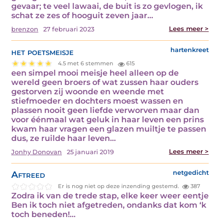
gevaar; te veel lawaai, de buit is zo gevlogen, ik
schat ze zes of hooguit zeven jaar…
Lees meer >
brenzon
27 februari 2023
het poetsmeisje
hartenkreet
4.5 met 6 stemmen
615
een simpel mooi meisje heel alleen op de
wereld geen broers of wat zussen haar ouders
gestorven zij woonde en weende met
stiefmoeder en dochters moest wassen en
plassen nooit geen liefde verworven maar dan
voor éénmaal wat geluk in haar leven een prins
kwam haar vragen een glazen muiltje te passen
dus, ze ruilde haar leven…
Lees meer >
Jonhy Donovan
25 januari 2019
Aftreed
netgedicht
Er is nog niet op deze inzending gestemd.
387
Zodra ik van de trede stap, elke keer weer eentje
Ben ik toch niet afgetreden, ondanks dat kom ‘k
toch beneden!…