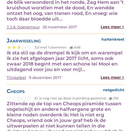
de blik verwonderd in het ronde, Zag Hem aan ’t
kruishout worstlen met de dood, En wendde
ontzet het oog, van tranen rood, En vroeg: wie
toch daar bloedde uit…
Lees meer >
J.J.A. Goeverneur
25 november 2017
Jaarwisseling
hartenkreet
3.0 met 1 stemmen
648
Ik sta stil op de drempel Ik kijk om en warempel
Ik zie het afgelopen jaar 2017 licht, soms ook
zwaar 2018 begint met een schone lei Mooi en
uitdagend voor jou en voor mij!…
Lees meer >
Tiinkelbel
9 december 2017
Cheops
netgedicht
Er is nog niet op deze inzending gestemd.
516
Zittende op de top van Cheops piramide tussen
vogelschijt en andere halfvergane grote en
kleine noden overdenk ik: Het is niet erg
Cheops, vriend ook ìn jouw graf heb ik de
uitwerpselen al niet kunnen tellen In die