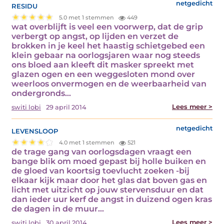
residu
netgedicht
5.0 met 1 stemmen
449
wat overblijft is veel een voorwerp, dat de grip
verbergt op angst, op lijden en verzet de
brokken in je keel het haastig schietgebed een
klein gebaar na oorlogsjaren waar nog steeds
ons bloed aan kleeft dit masker spreekt met
glazen ogen en een weggesloten mond over
weerloos onvermogen en de weerbaarheid van
ondergronds…
Lees meer >
switi lobi
29 april 2014
levensloop
netgedicht
4.0 met 1 stemmen
521
de trage gang van oorlogsdagen vraagt een
bange blik om moed gepast bij holle buiken en
de gloed van koortsig toevlucht zoeken -bij
elkaar kijk maar door het glas dat boven gas en
licht met uitzicht op jouw stervensduur en dat
dan ieder uur kerf de angst in duizend ogen kras
de dagen in de muur…
Lees meer >
switi lobi
30 april 2014