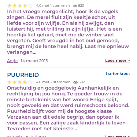
4.0 met 1 stemmen
823
In het vroege morgenlicht, hoor ik de vogels
zingen. De merel fluit zijn keeltje schor, uit
liefde voor zijn wijfje. En als hij zwijgt, dan
luistert hij, met trilling in zijn lijfje.. Het is een
heerlijk lief geluid, doet me de winter snel
vergeten. Geeft vreugde in het oud gemoed,
brengt mij de lente heel nabij. Laat me opnieuw
verlangen…
Lees meer >
Antje
14 maart 2013
PUURHEID
hartenkreet
4.0 met 2 stemmen
602
Onschuldig en goedgelovig Aanhankelijk en
rechtlijnig bij jou horig. Te goeder trouw in de
reinste betekenis van het woord Enige spijt,
nooit gevoeld en dat werd ruimschoots beloond.
Puurheid blijft voor mij de hoogste klasse
Verzaken aan dit edele begrip, dan opteer ik
voor passen. Een zalige zaak kinderlijk te leven
Tevreden met het kleinste…
Lees meer >