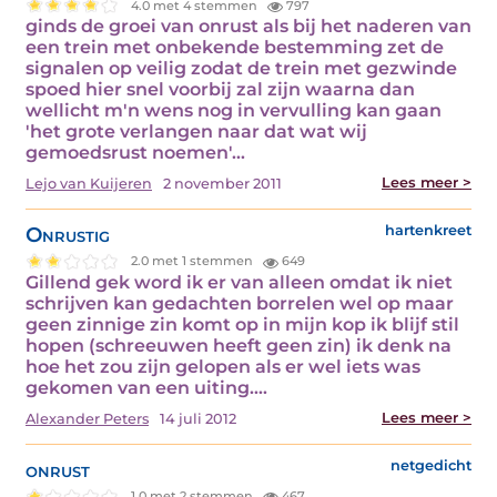
4.0 met 4 stemmen
797
ginds de groei van onrust als bij het naderen van
een trein met onbekende bestemming zet de
signalen op veilig zodat de trein met gezwinde
spoed hier snel voorbij zal zijn waarna dan
wellicht m'n wens nog in vervulling kan gaan
'het grote verlangen naar dat wat wij
gemoedsrust noemen'…
Lees meer >
Lejo van Kuijeren
2 november 2011
Onrustig
hartenkreet
2.0 met 1 stemmen
649
Gillend gek word ik er van alleen omdat ik niet
schrijven kan gedachten borrelen wel op maar
geen zinnige zin komt op in mijn kop ik blijf stil
hopen (schreeuwen heeft geen zin) ik denk na
hoe het zou zijn gelopen als er wel iets was
gekomen van een uiting.…
Lees meer >
Alexander Peters
14 juli 2012
onrust
netgedicht
1.0 met 2 stemmen
467