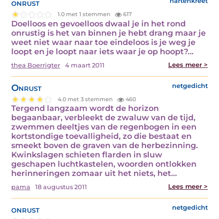
onrust
hartenkreet
1.0 met 1 stemmen
617
Doelloos en gevoelloos dwaal je in het rond
onrustig is het van binnen je hebt drang maar je
weet niet waar naar toe eindeloos is je weg je
loopt en je loopt naar iets waar je op hoopt?…
Lees meer >
thea Boerrigter
4 maart 2011
Onrust
netgedicht
4.0 met 3 stemmen
460
Tergend langzaam wordt de horizon
begaanbaar, verbleekt de zwaluw van de tijd,
zwemmen deeltjes van de regenbogen in een
kortstondige toevalligheid, zo die bestaat en
smeekt boven de graven van de herbezinning.
Kwinkslagen schieten flarden in sluw
geschapen luchtkastelen, woorden ontlokken
herinneringen zomaar uit het niets, het…
Lees meer >
pama
18 augustus 2011
onrust
netgedicht