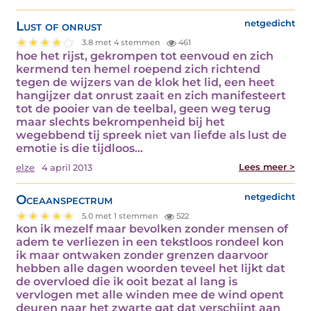
Lust of onrust
netgedicht
3.8 met 4 stemmen
461
hoe het rijst, gekrompen tot eenvoud en zich
kermend ten hemel roepend zich richtend
tegen de wijzers van de klok het lid, een heet
hangijzer dat onrust zaait en zich manifesteert
tot de pooier van de teelbal, geen weg terug
maar slechts bekrompenheid bij het
wegebbend tij spreek niet van liefde als lust de
emotie is die tijdloos…
Lees meer >
elze
4 april 2013
Oceaanspectrum
netgedicht
5.0 met 1 stemmen
522
kon ik mezelf maar bevolken zonder mensen of
adem te verliezen in een tekstloos rondeel kon
ik maar ontwaken zonder grenzen daarvoor
hebben alle dagen woorden teveel het lijkt dat
de overvloed die ik ooit bezat al lang is
vervlogen met alle winden mee de wind opent
deuren naar het zwarte gat dat verschijnt aan