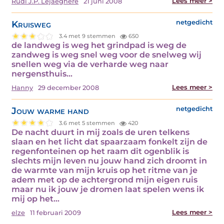
Lees meer >
Rudi J.P. Lejaeghere
21 juni 2008
Kruisweg
netgedicht
3.4 met 9 stemmen
650
de landweg is weg het grindpad is weg de
zandweg is weg snel weg voor de snelweg wij
snellen weg via de verharde weg naar
nergensthuis…
Lees meer >
Hanny
29 december 2008
Jouw warme hand
netgedicht
3.6 met 5 stemmen
420
De nacht duurt in mij zoals de uren telkens
slaan en het licht dat spaarzaam fonkelt zijn de
regenfonteinen op het raam dit ogenblik is
slechts mijn leven nu jouw hand zich droomt in
de warmte van mijn kruis op het ritme van je
adem met op de achtergrond mijn eigen ruis
maar nu ik jouw je dromen laat spelen wens ik
mij op het…
Lees meer >
elze
11 februari 2009