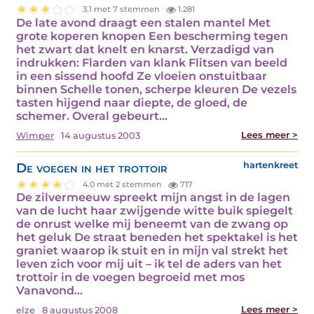
3.1 met 7 stemmen
1.281
De late avond draagt een stalen mantel Met
grote koperen knopen Een bescherming tegen
het zwart dat knelt en knarst. Verzadigd van
indrukken: Flarden van klank Flitsen van beeld
in een sissend hoofd Ze vloeien onstuitbaar
binnen Schelle tonen, scherpe kleuren De vezels
tasten hijgend naar diepte, de gloed, de
schemer. Overal gebeurt…
Lees meer >
Wimper
14 augustus 2003
De voegen in het trottoir
hartenkreet
4.0 met 2 stemmen
717
De zilvermeeuw spreekt mijn angst in de lagen
van de lucht haar zwijgende witte buik spiegelt
de onrust welke mij beneemt van de zwang op
het geluk De straat beneden het spektakel is het
graniet waarop ik stuit en in mijn val strekt het
leven zich voor mij uit – ik tel de aders van het
trottoir in de voegen begroeid met mos
Vanavond…
Lees meer >
elze
8 augustus 2008