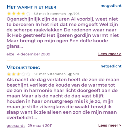
Het warmt niet meer
netgedicht
3.8 met 9 stemmen
706
Ogenschijnlijk zijn de uren Al voorbij, weet niet
te beroeren In het riet dat me omgeeft Wel zijn
de scherpe raakvlakken De redenen waar naar
ik Heb gestreefd Het ijzeren gordijn warmt niet
Maar brengt op mijn ogen Een doffe koude
glans…
Lees meer >
elze
4 december 2009
Verduistering
netgedicht
3.0 met 5 stemmen
570
Als nacht de dag verlaten heeft de zon de maan
beschijnt verliest de koude van de warmte tot
de zon in harmonie haar licht doorgeeft aan de
maan Maar als de nacht de dag vast blijft
houden in haar onrustgreep mis ik je zo, mijn
maan je stille zilverglans die waakt terwijl ik
slaap want ik zie alleen een zon die mijn maan
overbelicht…
Lees meer >
geeraardt
29 maart 2011