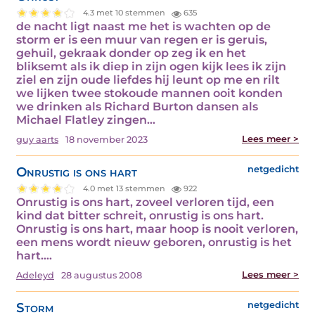
4.3 met 10 stemmen
635
de nacht ligt naast me het is wachten op de
storm er is een muur van regen er is geruis,
gehuil, gekraak donder op zeg ik en het
bliksemt als ik diep in zijn ogen kijk lees ik zijn
ziel en zijn oude liefdes hij leunt op me en rilt
we lijken twee stokoude mannen ooit konden
we drinken als Richard Burton dansen als
Michael Flatley zingen…
Lees meer >
guy aarts
18 november 2023
Onrustig is ons hart
netgedicht
4.0 met 13 stemmen
922
Onrustig is ons hart, zoveel verloren tijd, een
kind dat bitter schreit, onrustig is ons hart.
Onrustig is ons hart, maar hoop is nooit verloren,
een mens wordt nieuw geboren, onrustig is het
hart.…
Lees meer >
Adeleyd
28 augustus 2008
Storm
netgedicht