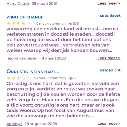
Lees meer >
Harry Daudt
25 maart 2010
wind of change
hartenkreet
4.0 met 4 stemmen
506
verwarring een onzeker land vol onrust... onrust
verlaten straten in doodstille steden... doodstil
de huivering die waart door het land dat ons
ooit zo vertrouwd was... vertrouwen iets van
weleer waarop wij destijds konden bouwen…
Lees meer >
lejo van kuijeren
18 maart 2020
Onrustig is ons hart...
netgedicht
3.3 met 12 stemmen
681
Onrustig is ons hart, dat is geweten: vervuld van
zorg en pijn, verdriet en rouw; we zoeken naar
beschutting bij de kou en worden door de liefste
zelfs vergeten. Maar er is Een die ons wil dragen
altijd voort; onrustig is ons hart, maar er is ook
Gods Woord. Op het feest van Augustinus, van
wie die aanvangszin heel bekend is.…
Lees meer >
Adeleyd
28 augustus 2009