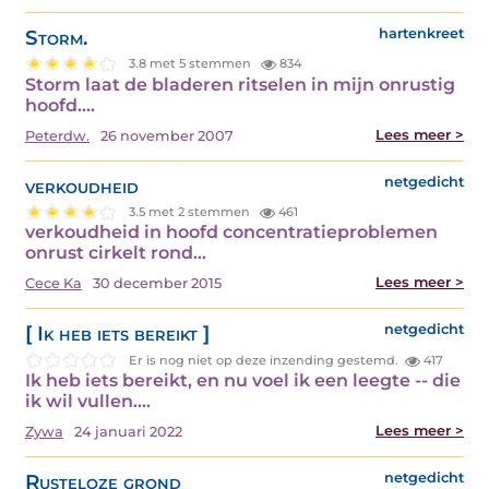
Storm.
hartenkreet
3.8 met 5 stemmen
834
Storm laat de bladeren ritselen in mijn onrustig
hoofd.…
Lees meer >
Peterdw.
26 november 2007
verkoudheid
netgedicht
3.5 met 2 stemmen
461
verkoudheid in hoofd concentratieproblemen
onrust cirkelt rond…
Lees meer >
Cece Ka
30 december 2015
[ Ik heb iets bereikt ]
netgedicht
Er is nog niet op deze inzending gestemd.
417
Ik heb iets bereikt, en nu voel ik een leegte -- die
ik wil vullen.…
Lees meer >
Zywa
24 januari 2022
Rusteloze grond
netgedicht