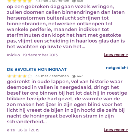
4.5 met 2 stemmen
509
op een gebroken dag gaan vezels wringen,
zullen doornen cellen binnendringen dan laten
hersenstormen buitenlucht schrijnen tot
binnenbranden, netwerken ontknopen tot
wankele periferie, maanden indikken tot
sterfminuten dan klopt het hart met gestokte
pas, vlijmt een scheiding in haarloos glas dan is
het wachten op luwte van het…
Lees meer >
Iniduo
19 december 2013
de bevolkte honingraat
netgedicht
3.5 met 2 stemmen
447
gedrenkt in oude lappen, vol van historie waar
deemoed in vallen is neergedaald, dringt het
besef ter ore binnen bij het lot dat hij in roestige
blikken terzijde had gezet, de warmte van de
zon maken het ijzer in zijn ogen blind voor het
licht hij vreest de bijen in zijn hoofd die zelfs bij
nacht de honingraat bevolken stram in zijn
schranderheid…
Lees meer >
elze
26 juli 2015