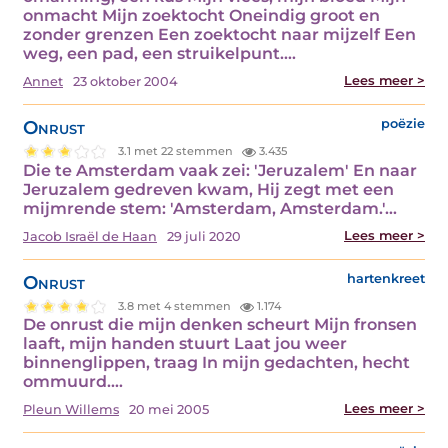
onmacht Mijn zoektocht Oneindig groot en
zonder grenzen Een zoektocht naar mijzelf Een
weg, een pad, een struikelpunt.…
Lees meer >
Annet
23 oktober 2004
Onrust
poëzie
3.1 met 22 stemmen
3.435
Die te Amsterdam vaak zei: 'Jeruzalem' En naar
Jeruzalem gedreven kwam, Hij zegt met een
mijmrende stem: 'Amsterdam, Amsterdam.'…
Lees meer >
Jacob Israël de Haan
29 juli 2020
Onrust
hartenkreet
3.8 met 4 stemmen
1.174
De onrust die mijn denken scheurt Mijn fronsen
laaft, mijn handen stuurt Laat jou weer
binnenglippen, traag In mijn gedachten, hecht
ommuurd.…
Lees meer >
Pleun Willems
20 mei 2005