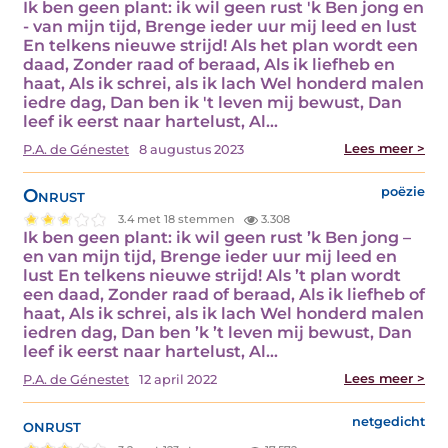
Ik ben geen plant: ik wil geen rust 'k Ben jong en
- van mijn tijd, Brenge ieder uur mij leed en lust
En telkens nieuwe strijd! Als het plan wordt een
daad, Zonder raad of beraad, Als ik liefheb en
haat, Als ik schrei, als ik lach Wel honderd malen
iedre dag, Dan ben ik 't leven mij bewust, Dan
leef ik eerst naar hartelust, Al…
Lees meer >
P.A. de Génestet
8 augustus 2023
Onrust
poëzie
3.4 met 18 stemmen
3.308
Ik ben geen plant: ik wil geen rust ’k Ben jong –
en van mijn tijd, Brenge ieder uur mij leed en
lust En telkens nieuwe strijd! Als ’t plan wordt
een daad, Zonder raad of beraad, Als ik liefheb of
haat, Als ik schrei, als ik lach Wel honderd malen
iedren dag, Dan ben ’k ’t leven mij bewust, Dan
leef ik eerst naar hartelust, Al…
Lees meer >
P.A. de Génestet
12 april 2022
onrust
netgedicht