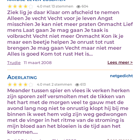
4.0 met 13 stemmen
604
Ziek lig je daar Klaar om afscheid te nemen
Alleen Je vecht Vecht voor je leven Angst
misschien Je kan niet meer praten Onmacht Lief
mens Laat gaan Je mag gaan Je taak is
volbracht Vecht niet meer Onmacht Kon ik je
maar een beetje helpen Je onrust tot rust
brengen Je mag gaan Vecht maar niet meer
Alles is goed Kom tot rust Het is…
Lees meer >
Trudie
11 maart 2008
Aderlating
netgedicht
4.0 met 2 stemmen
613
Meander tussen spier en vlees ik verken herken
zijn sporen zelf versmolten met de tikken van
het hart met de morgen veel te gauw met de
avond lang nog niet te onrustig klopt hij bij me
binnen ik weet hem volg zijn weg gedwongen
met de vinger in het ritme van de stroming is
mijn bloed aan het bloeien is de tijd aan het
krommen.…