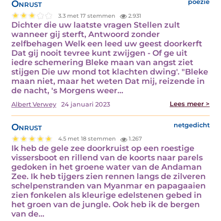
Onrust
poëzie
3.3 met 17 stemmen
2.931
Dichter die uw laatste vragen Stellen zult
wanneer gij sterft, Antwoord zonder
zelfbehagen Welk een leed uw geest doorkerft
Dat gij nooit tevree kunt zwijgen - Of ge uit
iedre schemering Bleke maan van angst ziet
stijgen Die uw mond tot klachten dwing'. "Bleke
maan niet, maar het weten Dat mij, reizende in
de nacht, 's Morgens weer…
Lees meer >
Albert Verwey
24 januari 2023
Onrust
netgedicht
4.5 met 18 stemmen
1.267
Ik heb de gele zee doorkruist op een roestige
vissersboot en rillend van de koorts naar parels
gedoken in het groene water van de Andaman
Zee. Ik heb tijgers zien rennen langs de zilveren
schelpenstranden van Myanmar en papagaaien
zien fonkelen als kleurige edelstenen gebed in
het groen van de jungle. Ook heb ik de bergen
van de…