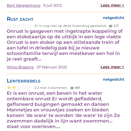
Lees meer >
Bert Weggemans
9 juli 2012
Rust zacht
netgedicht
Er is nog niet op deze inzending gestemd.
527
Onrust is gasgeven met ingetrapte koppeling of
een stokstaartje op de uitkijk in een lege vlakte
Onrust is een stoker op een stilstaande trein of
aan tafel in driedelig pak bij je nieuwe
schoonfamilie terwijl een mestkever een hol in
je reet graaft…
Lees meer >
Wilco Bosems
27 februari 2022
Lentekriebels
netgedicht
2.2 met 4 stemmen
881
Er is een onrust, een beven in het water
ontembare onrust Er wordt gefladderd,
geflaneerd buigingen gemaakt en dansen
Mannetjes en vrouwtjes zoeken en bieden
kansen 'de ware' te worden 'de ware' te zijn Ze
zwemmen dadelijk in lijn want zwemmen...
staat voor overleven.…