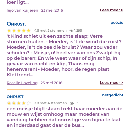
loer ligt…
Lees meer >
lejo van kuijeren
23 mei 2016
Onrust.
poëzie
4.5 met 2 stemmen
1.295
't Kind schiet uit een zachte slaap; Verre
stormen huilen. - Moeder, is 't de wind die ruist?
Moeder, is 't de zee die bruist? Waar zou vader
schuilen? - Meisje, o! heel ver van ons Zwalpt hij
op de baren; En wie weet waar of zijn schip, In
gevaar van nacht en klip, Thans mag
henenvaren! - Moeder, hoor, de regen plast
Klettrend…
Lees meer >
Rosalie Loveling
25 mei 2016
onrust
netgedicht
3.8 met 4 stemmen
519
een meisje blijft staan trekt haar moeder aan de
mouw en wijst omhoog maar moeders van
vandaag hebben dat onrustige van bijna te laat
en inderdaad gaat daar de bus…