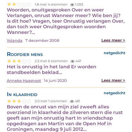
1.8 met 4 stemmen
1.093
Woorden, onuitgesproken Over en weer
Verlangen, onrust Wanneer meer? Wie ben jij?
Is dit hoe? Vragen, teer Onrustig verlangen Over,
dan toch weer Onuitgesproken woorden
Wanneer?…
Lees meer >
Yolanda
7 december 2008
Roofdier mens
netgedicht
2.5 met 6 stemmen
447
Het is onrustig in het land Er worden
standbeelden beklad…
Lees meer >
Anneke Haasnoot
14 juni 2020
In klaarheid
netgedicht
3.0 met 1 stemmen
481
Boven de onrust van mijn ziel zweeft alles
overziend in klaarheid de zilveren stern die rust
geeft aan mijn onrustig hart In vriendschap
opgedragen aan Martin van de Open Hof in
Groningen, maandag 9 juli 2012…