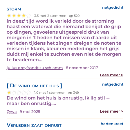
storm
netgedicht
3.5 met 2 stemmen
520
in deez' tijd word ik verleid door de stroming
haast een waterval die niemand benijdt de grip
op dingen, gevoelens uitgespreid druk van
morgen in 't heden het missen van d'aarde uit
verleden tijdens het zingen dreigen de noten te
missen in klank, kleur en mededingen het grijs
duidt mij enkel te zuchten even niet de morgen
te beademen…
julius dreyfsandt zu schlamm
8 november 2017
Lees meer >
[ De wind om het huis ]
netgedicht
1.0 met 1 stemmen
349
De wind om het huis is onrustig, ik lig stil --
maar ben onrustig.…
Lees meer >
Zywa
9 mei 2025
Verleden zaait onrust
hartenkreet