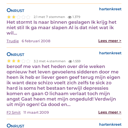
Onrust
hartenkreet
2.1 met 7 stemmen
1.379
Het stormt Is naar binnen geslagen Ik krijg het
niet stil Ik ga maar slapen Al is dat niet wat ik
wil…
Lees meer >
Trudie
6 februari 2008
Onrust
hartenkreet
3.2 met 4 stemmen
1.559
beroof me van het heden over drie weken
opnieuw het leven gevoelens sidderen door me
heen ik heb er liever geen geef terug mijn eigen
ik want deze schizo voelt zich zelfs te sick zo
hard is soms het bestaan terwijl depressies
komen en gaan O lichaam verlaat toch mijn
angst Gaat heen met mijn ongeduld! Verdwijn
uit mijn ogen! Ga dood en…
Lees meer >
FJ Smit
11 maart 2009
Onrust
hartenkreet