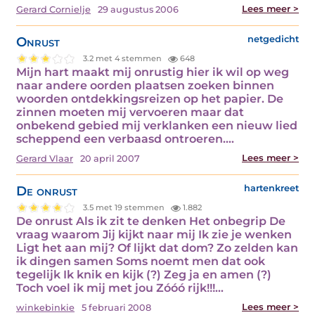
Lees meer >
Gerard Cornielje
29 augustus 2006
Onrust
netgedicht
3.2 met 4 stemmen
648
Mijn hart maakt mij onrustig hier ik wil op weg
naar andere oorden plaatsen zoeken binnen
woorden ontdekkingsreizen op het papier. De
zinnen moeten mij vervoeren maar dat
onbekend gebied mij verklanken een nieuw lied
scheppend een verbaasd ontroeren.…
Lees meer >
Gerard Vlaar
20 april 2007
De onrust
hartenkreet
3.5 met 19 stemmen
1.882
De onrust Als ik zit te denken Het onbegrip De
vraag waarom Jij kijkt naar mij Ik zie je wenken
Ligt het aan mij? Of lijkt dat dom? Zo zelden kan
ik dingen samen Soms noemt men dat ook
tegelijk Ik knik en kijk (?) Zeg ja en amen (?)
Toch voel ik mij met jou Zóóó rijk!!!…
Lees meer >
winkebinkie
5 februari 2008