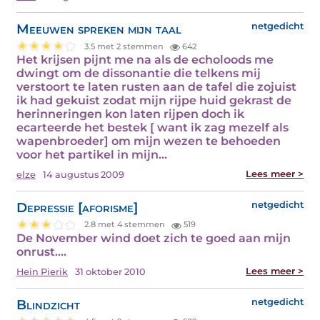
Meeuwen spreken mijn taal
netgedicht
3.5 met 2 stemmen
642
Het krijsen pijnt me na als de echoloods me
dwingt om de dissonantie die telkens mij
verstoort te laten rusten aan de tafel die zojuist
ik had gekuist zodat mijn rijpe huid gekrast de
herinneringen kon laten rijpen doch ik
ecarteerde het bestek [ want ik zag mezelf als
wapenbroeder] om mijn wezen te behoeden
voor het partikel in mijn…
Lees meer >
elze
14 augustus 2009
Depressie [aforisme]
netgedicht
2.8 met 4 stemmen
519
De November wind doet zich te goed aan mijn
onrust.…
Lees meer >
Hein Pierik
31 oktober 2010
Blindzicht
netgedicht