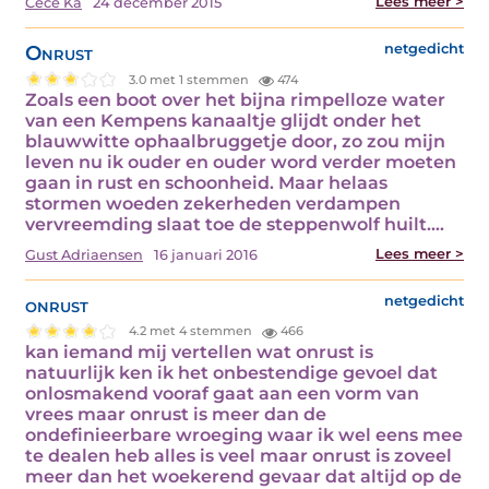
Lees meer >
Cece Ka
24 december 2015
Onrust
netgedicht
3.0 met 1 stemmen
474
Zoals een boot over het bijna rimpelloze water
van een Kempens kanaaltje glijdt onder het
blauwwitte ophaalbruggetje door, zo zou mijn
leven nu ik ouder en ouder word verder moeten
gaan in rust en schoonheid. Maar helaas
stormen woeden zekerheden verdampen
vervreemding slaat toe de steppenwolf huilt.…
Lees meer >
Gust Adriaensen
16 januari 2016
onrust
netgedicht
4.2 met 4 stemmen
466
kan iemand mij vertellen wat onrust is
natuurlijk ken ik het onbestendige gevoel dat
onlosmakend vooraf gaat aan een vorm van
vrees maar onrust is meer dan de
ondefinieerbare wroeging waar ik wel eens mee
te dealen heb alles is veel maar onrust is zoveel
meer dan het woekerend gevaar dat altijd op de