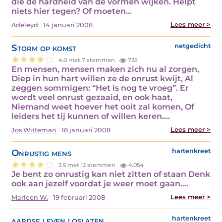
die de hardheid van de vormen wijken. Helpt
niets hier tegen? Of moeten…
Lees meer >
Adeleyd
14 januari 2008
Storm op komst
netgedicht
4.0 met 7 stemmen
735
En mensen, mensen maken zich nu al zorgen,
Diep in hun hart willen ze de onrust kwijt, Al
zeggen sommigen: “Het is nog te vroeg”. Er
wordt veel onrust gezaaid, en ook haat,
Niemand weet hoever het ooit zal komen, Of
leiders het tij kunnen of willen keren.…
Lees meer >
Jos Witteman
18 januari 2008
Onrustig mens
hartenkreet
3.5 met 12 stemmen
4.054
Je bent zo onrustig kan niet zitten of staan Denk
ook aan jezelf voordat je weer moet gaan.…
Lees meer >
Marleen W.
19 februari 2008
aardse leven loslaten
hartenkreet