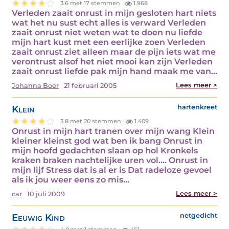
3.6 met 17 stemmen
1.968
Verleden zaait onrust in mijn gesloten hart niets
wat het nu sust echt alles is verward Verleden
zaait onrust niet weten wat te doen nu liefde
mijn hart kust met een eerlijke zoen Verleden
zaait onrust ziet alleen maar de pijn iets wat me
verontrust alsof het niet mooi kan zijn Verleden
zaait onrust liefde pak mijn hand maak me van…
Lees meer >
Johanna Boer
21 februari 2005
Klein
hartenkreet
3.8 met 20 stemmen
1.409
Onrust in mijn hart tranen over mijn wang Klein
kleiner kleinst god wat ben ik bang Onrust in
mijn hoofd gedachten slaan op hol Kronkels
kraken braken nachtelijke uren vol…. Onrust in
mijn lijf Stress dat is al er is Dat radeloze gevoel
als ik jou weer eens zo mis…
Lees meer >
car
10 juli 2009
Eeuwig Kind
netgedicht