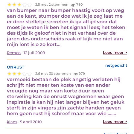
2.5 met 2 stemmen
780
van bumper naar bumper haastig voort op weg
aan de kant, stumper doe wat ik je zeg laat me
er door stelletje secreten ik ga altijd voor dat
moet je weten ik ben het signaal lees; het teken
des tijds ik geloof niet in het verhaal over de
jaren des onderscheids raak of kijk me niet aan
mijn lont is o zo kort…
Lees meer >
Remco
12 juli 2009
onrust
netgedicht
2.6 met 30 stemmen
979
vermoeid bestaan de plek angstig verlaten hij
schrijft niet meer ten koste van een ander
vreugde nog maar van korte duur geen
sterveling kan de onrust wegnemen waar geen
inspiratie is kan hij niet langer blijven het geluk
sterft in zijn vingers zijn zachte handen geven
hem geen rust hij schreef maar voor wie ….…
Lees meer >
klaes
5 april 2010