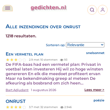
Alle inzendingen over onrust
1218 resultaten.
Sorteren op:
Een vermetel plan
snelsonnet
2.9 met 10 stemmen
93
De FIFA-baas had een vermetel plan: Privaat in
voetbal laten investeren Hij wil zo hoge winsten
genereren En elk die meedoet profiteert ervan
Maar na bekendmaking greep al meteen De
afkeuring als bosbrand om zich heen…
Lees meer >
Bart Adjudant
1 augustus 2026
ONRUST
poëzie
3.7 met 32 stemmen
2.946