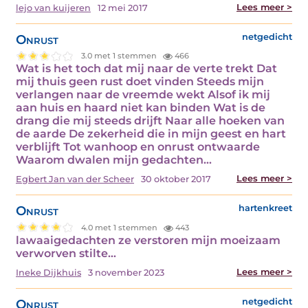
Lees meer >
lejo van kuijeren
12 mei 2017
Onrust
netgedicht
3.0 met 1 stemmen
466
Wat is het toch dat mij naar de verte trekt Dat
mij thuis geen rust doet vinden Steeds mijn
verlangen naar de vreemde wekt Alsof ik mij
aan huis en haard niet kan binden Wat is de
drang die mij steeds drijft Naar alle hoeken van
de aarde De zekerheid die in mijn geest en hart
verblijft Tot wanhoop en onrust ontwaarde
Waarom dwalen mijn gedachten…
Lees meer >
Egbert Jan van der Scheer
30 oktober 2017
Onrust
hartenkreet
4.0 met 1 stemmen
443
lawaaigedachten ze verstoren mijn moeizaam
verworven stilte…
Lees meer >
Ineke Dijkhuis
3 november 2023
Onrust
netgedicht