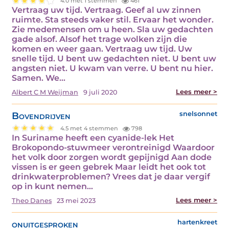
4.0 met 1 stemmen
461
Vertraag uw tijd. Vertraag. Geef al uw zinnen
ruimte. Sta steeds vaker stil. Ervaar het wonder.
Zie medemensen om u heen. Sla uw gedachten
gade alsof. Alsof het trage wolken zijn die
komen en weer gaan. Vertraag uw tijd. Uw
snelle tijd. U bent uw gedachten niet. U bent uw
angsten niet. U kwam van verre. U bent nu hier.
Samen. We…
Lees meer >
Albert C M Weijman
9 juli 2020
Bovendrijven
snelsonnet
4.5 met 4 stemmen
798
In Suriname heeft een cyanide-lek Het
Brokopondo-stuwmeer verontreinigd Waardoor
het volk door zorgen wordt gepijnigd Aan dode
vissen is er geen gebrek Maar leidt het ook tot
drinkwaterproblemen? Vrees dat je daar vergif
op in kunt nemen…
Lees meer >
Theo Danes
23 mei 2023
onuitgesproken
hartenkreet