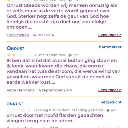
Onrust Steeds worden wij mensen onrustig als
er zelfs maar in de verte wordt gepraat over
God. Sterker nog: zelfs de geur van God hoe
liefelijk die mocht zijn doet ons een blokje
omlopen.…
Lees meer >
chris rockan
24 mei 2014
Onrust
hartenkreet
2.0 met 1 stemmen
577
Ik ben dat kind dat overal buiten ging staan en
ik keek: waar kwam die chaos, die onrust
vandaan het was de stroom, die wervelwind van
gevoelens waarmee God vanuit de hemel de
aarde wakker kust.…
Lees meer >
Petra Hermans
14 september 2014
onrust
netgedicht
Er is nog niet op deze inzending gestemd.
426
onrust door het hoofd flarden gedachten
vliegen terug naar de adem…