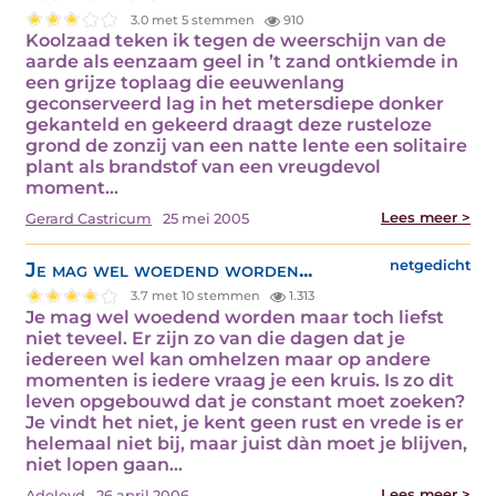
3.0 met 5 stemmen
910
Koolzaad teken ik tegen de weerschijn van de
aarde als eenzaam geel in ’t zand ontkiemde in
een grijze toplaag die eeuwenlang
geconserveerd lag in het metersdiepe donker
gekanteld en gekeerd draagt deze rusteloze
grond de zonzij van een natte lente een solitaire
plant als brandstof van een vreugdevol
moment…
Lees meer >
Gerard Castricum
25 mei 2005
Je mag wel woedend worden...
netgedicht
3.7 met 10 stemmen
1.313
Je mag wel woedend worden maar toch liefst
niet teveel. Er zijn zo van die dagen dat je
iedereen wel kan omhelzen maar op andere
momenten is iedere vraag je een kruis. Is zo dit
leven opgebouwd dat je constant moet zoeken?
Je vindt het niet, je kent geen rust en vrede is er
helemaal niet bij, maar juist dàn moet je blijven,
niet lopen gaan…
Lees meer >
Adeleyd
26 april 2006