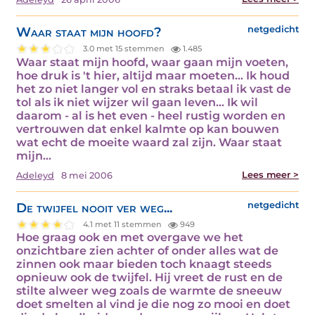
Waar staat mijn hoofd?
netgedicht
3.0 met 15 stemmen
1.485
Waar staat mijn hoofd, waar gaan mijn voeten,
hoe druk is 't hier, altijd maar moeten... Ik houd
het zo niet langer vol en straks betaal ik vast de
tol als ik niet wijzer wil gaan leven... Ik wil
daarom - al is het even - heel rustig worden en
vertrouwen dat enkel kalmte op kan bouwen
wat echt de moeite waard zal zijn. Waar staat
mijn…
Lees meer >
Adeleyd
8 mei 2006
De twijfel nooit ver weg...
netgedicht
4.1 met 11 stemmen
949
Hoe graag ook en met overgave we het
onzichtbare zien achter of onder alles wat de
zinnen ook maar bieden toch knaagt steeds
opnieuw ook de twijfel. Hij vreet de rust en de
stilte alweer weg zoals de warmte de sneeuw
doet smelten al vind je die nog zo mooi en doet