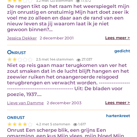
3.2 met 123 stemmen
17.572
De regen tikt op het raam het weerspiegelt mijn
zijn onrustig en onstuimig Mijn hart doet zeer ik
voel me zo alleen en daar aan de rand van een
nieuw leven sta jij waarom laat ik je niet
gewoon binnen?…
Lees meer >
Jessica Dekker
2 december 2001
Onrust
gedicht
2.5 met 144 stemmen
27.037
Niet op reis gaan maar terugkomen van ver het
zout smaken dat in de lucht blijft hangen en het
zeewier ruiken het onaangeroerde reisgoed
terugbrengen en verwacht worden. -----------------
------------------------------------ Uit: De bladen voor
poezie, 1937.…
Lees meer >
Lieve van Damme
2 december 2003
onrust
hartenkreet
4.2 met 5 stemmen
1.617
Onrust Een scherpe blik, een grijns Een
omarming, een kus Mijn vlees, mijn bloed Mijn