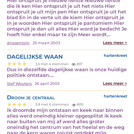
Hier ontspruit je nieuwe liefste Nieuwe liefste
die ik ken Hier ontspruit je uit het niets Hier
ontspruit je uit mijn pen Hier ontspruit je uit het
blad En in de verte uit de kiem Hier ontspruit je
in je woorden Hier ontspruit je pantomiem Hier
ontspruit je dan uit alles Hier word je bedacht Je
hoeft hier enkel maar te zijn Meer wordt…
Lees meer >
driesentom
25 maart 2003
DAGELIJKSE WAAN
hartenkreet
3.5 met 4 stemmen
837
Dus in diezelfde dagelijkse waan is onze huidige
politiek ontstaan.…
Lees meer >
Stef Wouters
26 april 2005
Droom je centraal
hartenkreet
3.8 met 6 stemmen
809
ik droomde mijn ontstaan en keek naar binnen
alles werd oneindig kleiner opgesplitst ik keek
naar buiten van mij af werd alles groter
oneindig het centrum van het heelal en de weg
naar de kern waren zojuist ontdekt mijn