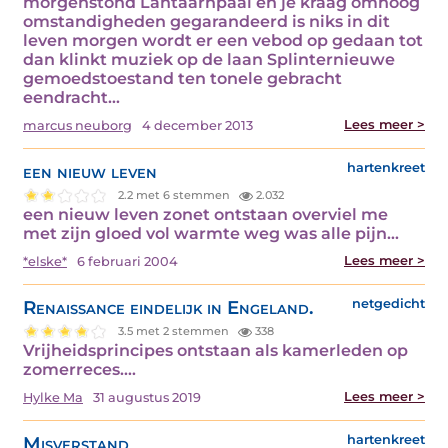
morgenstond Lantaarnpaal en je kraag omhoog
omstandigheden gegarandeerd is niks in dit
leven morgen wordt er een vebod op gedaan tot
dan klinkt muziek op de laan Splinternieuwe
gemoedstoestand ten tonele gebracht
eendracht…
Lees meer >
marcus neuborg
4 december 2013
een nieuw leven
hartenkreet
2.2 met 6 stemmen
2.032
een nieuw leven zonet ontstaan overviel me
met zijn gloed vol warmte weg was alle pijn…
Lees meer >
*elske*
6 februari 2004
Renaissance eindelijk in Engeland.
netgedicht
3.5 met 2 stemmen
338
Vrijheidsprincipes ontstaan als kamerleden op
zomerreces.…
Lees meer >
Hylke Ma
31 augustus 2019
Misverstand
hartenkreet