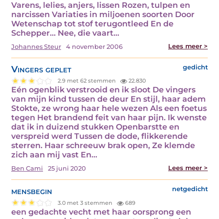
Varens, lelies, anjers, lissen Rozen, tulpen en
narcissen Variaties in miljoenen soorten Door
Wetenschap tot stof terugontleed En de
Schepper... Nee, die vaart…
Lees meer >
Johannes Steur
4 november 2006
Vingers geplet
gedicht
2.9 met 62 stemmen
22.830
Eén ogenblik verstrooid en ik sloot De vingers
van mijn kind tussen de deur En stijl, haar adem
Stokte, ze wrong haar hele wezen Als een foetus
tegen Het brandend feit van haar pijn. Ik wenste
dat ik in duizend stukken Openbarstte en
verspreid werd Tussen de dode, flikkerende
sterren. Haar schreeuw brak open, Ze klemde
zich aan mij vast En…
Lees meer >
Ben Cami
25 juni 2020
mensbegin
netgedicht
3.0 met 3 stemmen
689
een gedachte vecht met haar oorsprong een