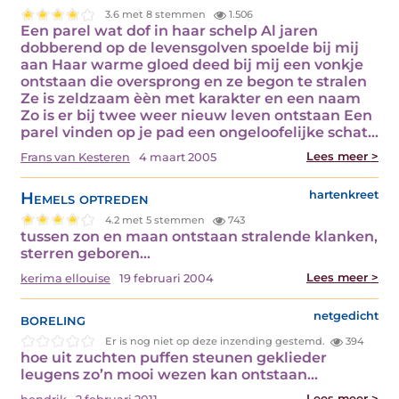
3.6 met 8 stemmen
1.506
Een parel wat dof in haar schelp Al jaren
dobberend op de levensgolven spoelde bij mij
aan Haar warme gloed deed bij mij een vonkje
ontstaan die oversprong en ze begon te stralen
Ze is zeldzaam èèn met karakter en een naam
Zo is er bij twee weer nieuw leven ontstaan Een
parel vinden op je pad een ongeloofelijke schat…
Lees meer >
Frans van Kesteren
4 maart 2005
Hemels optreden
hartenkreet
4.2 met 5 stemmen
743
tussen zon en maan ontstaan stralende klanken,
sterren geboren…
Lees meer >
kerima ellouise
19 februari 2004
boreling
netgedicht
Er is nog niet op deze inzending gestemd.
394
hoe uit zuchten puffen steunen geklieder
leugens zo’n mooi wezen kan ontstaan…
Lees meer >