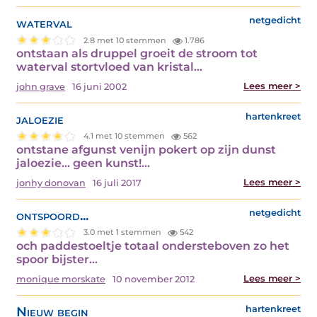
waterval
netgedicht
2.8 met 10 stemmen
1.786
ontstaan als druppel groeit de stroom tot
waterval stortvloed van kristal…
Lees meer >
john grave
16 juni 2002
jaloezie
hartenkreet
4.1 met 10 stemmen
562
ontstane afgunst venijn pokert op zijn dunst
jaloezie… geen kunst!…
Lees meer >
jonhy donovan
16 juli 2017
ontspoord...
netgedicht
3.0 met 1 stemmen
542
och paddestoeltje totaal ondersteboven zo het
spoor bijster…
Lees meer >
monique morskate
10 november 2012
Nieuw begin
hartenkreet