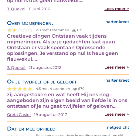
op nul Is dus geen flauwekul.…
Lees meer >
J. Quekel
11 juni 2016
Over mijmeringen.
hartenkreet
2.0 met 1 stemmen
631
Creatieve dingen Ontstaan vaak tijdens
mijmeringen. Als je je gedachten laat gaan
Ontstaan er vaak spontaan Oplossende
oplossingen. Je verstand op nul Is heus geen
flauwekul.…
Lees meer >
J. Quekel
21 augustus 2012
Of je twijfelt of je gelooft
hartenkreet
4.5 met 4 stemmen
670
zij aangestoken en wat heeft Hij ons nog
aangeboden zijn eigen beeld van liefde is in ons
ontstaan of je nu gaat twijfelen of geloven…
Lees meer >
Greta Casier
19 augustus 2017
Dat er mee ophield
netgedicht
Er is nog niet op deze inzending gestemd.
419