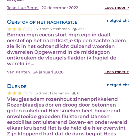
Lees meer >
Jean-Luc Bertel
20 december 2022
Oerstof op het nachtkastje
netgedicht
3.0 met 3 stemmen
250
Binnen mijn cocon stort mijn ego in daalt
oerstof op het nachtkastje Op een zachte adem
zie ik in het ochtendlicht duizend woorden
dwarrelen Opgewarmd in de middagzon
ontkreuken de vleugels fladder ik fragiel de
wereld in…
Lees meer >
Van Xanten
24 januari 2026
Duende
netgedicht
3.0 met 1 stemmen
611
Vleugjes adem rozenhout zinnenprikkelend
Rozenblaadjes dor en droog door betonnen
goten rinkelend Hier smeken heet huiverend
onvoltooide gebeden fluisterend Dansen
escobillas ontluisterend Boven- en onderwereld
elkaar kruisend Het is de held die hier overwint
Zijn kloppend hart dat de dans begint Hees