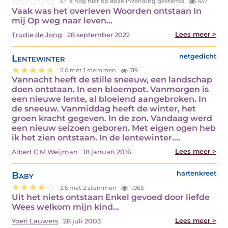
Er is nog niet op deze inzending gestemd.
437
Vaak was het overleven Woorden ontstaan In
mij Op weg naar leven…
Lees meer >
Trudie de Jong
28 september 2022
Lentewinter
netgedicht
5.0 met 1 stemmen
519
Vannacht heeft de stille sneeuw, een landschap
doen ontstaan. In een bloempot. Vanmorgen is
een nieuwe lente, al bloeiend aangebroken. In
de sneeuw. Vanmiddag heeft de winter, het
groen kracht gegeven. In de zon. Vandaag werd
een nieuw seizoen geboren. Met eigen ogen heb
ik het zien ontstaan. In de lentewinter.…
Lees meer >
Albert C M Weijman
18 januari 2016
Baby
hartenkreet
3.5 met 2 stemmen
1.065
Uit het niets ontstaan Enkel gevoed door liefde
Wees welkom mijn kind…
Lees meer >
Yoeri Lauwers
28 juli 2003