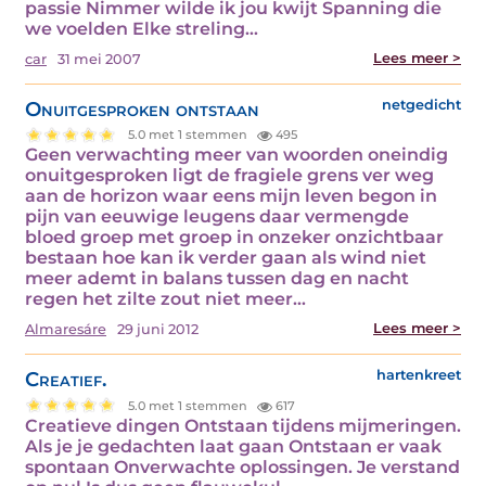
passie Nimmer wilde ik jou kwijt Spanning die
we voelden Elke streling…
Lees meer >
car
31 mei 2007
Onuitgesproken ontstaan
netgedicht
5.0 met 1 stemmen
495
Geen verwachting meer van woorden oneindig
onuitgesproken ligt de fragiele grens ver weg
aan de horizon waar eens mijn leven begon in
pijn van eeuwige leugens daar vermengde
bloed groep met groep in onzeker onzichtbaar
bestaan hoe kan ik verder gaan als wind niet
meer ademt in balans tussen dag en nacht
regen het zilte zout niet meer…
Lees meer >
Almaresáre
29 juni 2012
Creatief.
hartenkreet
5.0 met 1 stemmen
617
Creatieve dingen Ontstaan tijdens mijmeringen.
Als je je gedachten laat gaan Ontstaan er vaak
spontaan Onverwachte oplossingen. Je verstand