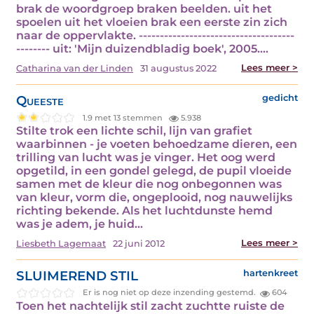
brak de woordgroep braken beelden. uit het
spoelen uit het vloeien brak een eerste zin zich
naar de oppervlakte. -------------------------------------
-------- uit: 'Mijn duizendbladig boek', 2005.…
Lees meer >
Catharina van der Linden
31 augustus 2022
Queeste
gedicht
1.9 met 13 stemmen
5.938
Stilte trok een lichte schil, lijn van grafiet
waarbinnen - je voeten behoedzame dieren, een
trilling van lucht was je vinger. Het oog werd
opgetild, in een gondel gelegd, de pupil vloeide
samen met de kleur die nog onbegonnen was
van kleur, vorm die, ongeplooid, nog nauwelijks
richting bekende. Als het luchtdunste hemd
was je adem, je huid…
Lees meer >
Liesbeth Lagemaat
22 juni 2012
SLUIMEREND STIL
hartenkreet
Er is nog niet op deze inzending gestemd.
604
Toen het nachtelijk stil zacht zuchtte ruiste de