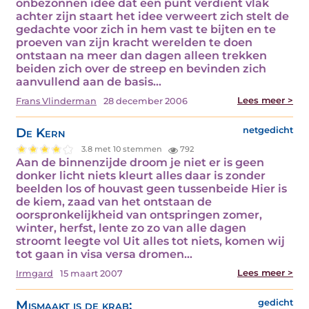
onbezonnen idee dat een punt verdient vlak
achter zijn staart het idee verweert zich stelt de
gedachte voor zich in hem vast te bijten en te
proeven van zijn kracht werelden te doen
ontstaan na meer dan dagen alleen trekken
beiden zich over de streep en bevinden zich
aanvullend aan de basis…
Lees meer >
Frans Vlinderman
28 december 2006
De Kern
netgedicht
3.8 met 10 stemmen
792
Aan de binnenzijde droom je niet er is geen
donker licht niets kleurt alles daar is zonder
beelden los of houvast geen tussenbeide Hier is
de kiem, zaad van het ontstaan de
oorspronkelijkheid van ontspringen zomer,
winter, herfst, lente zo zo van alle dagen
stroomt leegte vol Uit alles tot niets, komen wij
tot gaan in visa versa dromen…
Lees meer >
Irmgard
15 maart 2007
Mismaakt is de krab:
gedicht