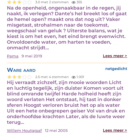
3.0 met 2 stemmen
355
Na de openheid, ongenaakbaar in de regen, jij
naakt, ik verlegen? Dante’s hel breekt los of gaat
de hemel open? maakt ons dat nog uit? Vaker
misgetast, strohalmen naar de toekomst,
weegschaal van geluk ? Uiterste balans, wat je
kiest is om het even, het eind brengt evenwicht.
Onvoldoende water, om harten te voeden,
onmacht strijdt…
Lees meer >
Pama
9 mei 2019
Ware aard
netgedicht
2.5 met 4 stemmen
1.001
Hij verraadt zichzelf, zijn mooie woorden Licht
en luchtig tegelijk, zijn duister Komen voort uit
blind omrande twijfel Harde holheid heeft zijn
woord verlaten Het ontstaat, hij tast in donker
sferen Hoogst verloren bruist het op als water
Uit een hete onbegrepen geiser Vol van druk en
onderhoofdse krachten Later, als de luwte weer
terug…
Lees meer >
Willem Houtgraaf
12 mei 2005