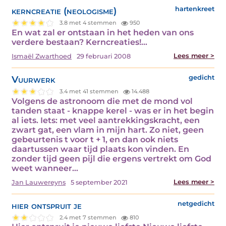
kerncreatie (neologisme)
hartenkreet
3.8 met 4 stemmen
950
En wat zal er ontstaan in het heden van ons
verdere bestaan? Kerncreaties!…
Lees meer >
Ismaël Zwarthoed
29 februari 2008
Vuurwerk
gedicht
3.4 met 41 stemmen
14.488
Volgens de astronoom die met de mond vol
tanden staat - knappe kerel - was er in het begin
al iets. Iets: met veel aantrekkingskracht, een
zwart gat, een vlam in mijn hart. Zo niet, geen
gebeurtenis t voor t + 1, en dan ook niets
daartussen waar tijd plaats kon vinden. En
zonder tijd geen pijl die ergens vertrekt om God
weet wanneer…
Lees meer >
Jan Lauwereyns
5 september 2021
hier ontspruit je
netgedicht
2.4 met 7 stemmen
810