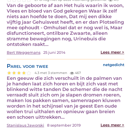
Van de geboorte af aan Het huis waarin ik woon,
Vlees en bloed van God gekregen Waar ik zelf
niets aan hoefde te doen, Dat mij een dikke
vijftig jaar Gehuisvest heeft, en er dan Plotseling
mee ophoudt - Omhulsel dat er nog wel is, Maar
disfunctioneert, ontilbare Zwaarte, alleen
stramme bewegingen nog, Urinebuis die
ontstoken raakt…
Lees meer >
Bert Weggemans
25 juni 2014
Parel voor twee
netgedicht
4.3 met 3 stemmen
467
Een geeuw die zich verschuilt in de palmen van
je handen laat zich horen en bijt zich vast met
blinkend witte tanden De schemer die de nacht
verraadt sluit zich om je slapen dromen roeren,
maken los pakken samen, samenrapen kluwen
worden in het schijnsel van je geest Een oude
wollen trui uithalen en opnieuw gaan breien
een schoen uittrekken…
Lees meer >
Stanislaus Jaworski
8 september 2019