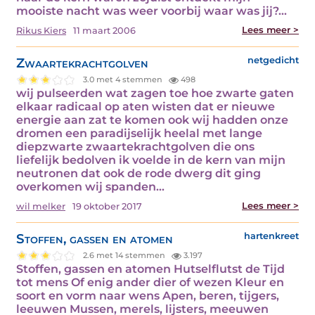
mooiste nacht was weer voorbij waar was jij?…
Lees meer >
Rikus Kiers
11 maart 2006
Zwaartekrachtgolven
netgedicht
3.0 met 4 stemmen
498
wij pulseerden wat zagen toe hoe zwarte gaten
elkaar radicaal op aten wisten dat er nieuwe
energie aan zat te komen ook wij hadden onze
dromen een paradijselijk heelal met lange
diepzwarte zwaartekrachtgolven die ons
liefelijk bedolven ik voelde in de kern van mijn
neutronen dat ook de rode dwerg dit ging
overkomen wij spanden…
Lees meer >
wil melker
19 oktober 2017
Stoffen, gassen en atomen
hartenkreet
2.6 met 14 stemmen
3.197
Stoffen, gassen en atomen Hutselflutst de Tijd
tot mens Of enig ander dier of wezen Kleur en
soort en vorm naar wens Apen, beren, tijgers,
leeuwen Mussen, merels, lijsters, meeuwen