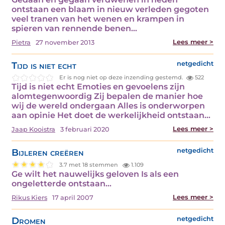
ontstaan een blaam in nieuw verleden gegoten
veel tranen van het wenen en krampen in
spieren van rennende benen…
Lees meer >
Pietra
27 november 2013
Tijd is niet echt
netgedicht
Er is nog niet op deze inzending gestemd.
522
Tijd is niet echt Emoties en gevoelens zijn
alomtegenwoordig Zij bepalen de manier hoe
wij de wereld ondergaan Alles is onderworpen
aan opinie Het doet de werkelijkheid ontstaan…
Lees meer >
Jaap Kooistra
3 februari 2020
Bijleren creëren
netgedicht
3.7 met 18 stemmen
1.109
Ge wilt het nauwelijks geloven Is als een
ongeletterde ontstaan…
Lees meer >
Rikus Kiers
17 april 2007
Dromen
netgedicht