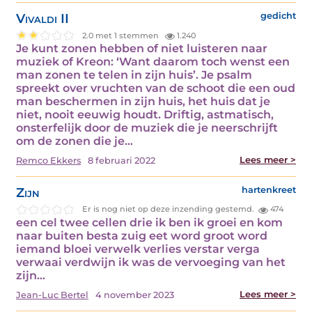
Vivaldi II
gedicht
2.0 met 1 stemmen
1.240
Je kunt zonen hebben of niet luisteren naar
muziek of Kreon: ‘Want daarom toch wenst een
man zonen te telen in zijn huis’. Je psalm
spreekt over vruchten van de schoot die een oud
man beschermen in zijn huis, het huis dat je
niet, nooit eeuwig houdt. Driftig, astmatisch,
onsterfelijk door de muziek die je neerschrijft
om de zonen die je…
Lees meer >
Remco Ekkers
8 februari 2022
Zijn
hartenkreet
Er is nog niet op deze inzending gestemd.
474
een cel twee cellen drie ik ben ik groei en kom
naar buiten besta zuig eet word groot word
iemand bloei verwelk verlies verstar verga
verwaai verdwijn ik was de vervoeging van het
zijn…
Lees meer >
Jean-Luc Bertel
4 november 2023