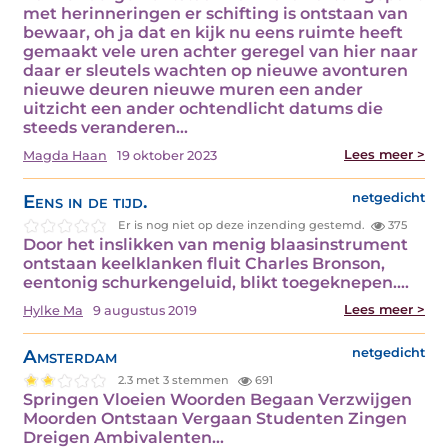
met herinneringen er schifting is ontstaan van
bewaar, oh ja dat en kijk nu eens ruimte heeft
gemaakt vele uren achter geregel van hier naar
daar er sleutels wachten op nieuwe avonturen
nieuwe deuren nieuwe muren een ander
uitzicht een ander ochtendlicht datums die
steeds veranderen…
Lees meer >
Magda Haan
19 oktober 2023
Eens in de tijd.
netgedicht
Er is nog niet op deze inzending gestemd.
375
Door het inslikken van menig blaasinstrument
ontstaan keelklanken fluit Charles Bronson,
eentonig schurkengeluid, blikt toegeknepen.…
Lees meer >
Hylke Ma
9 augustus 2019
Amsterdam
netgedicht
2.3 met 3 stemmen
691
Springen Vloeien Woorden Begaan Verzwijgen
Moorden Ontstaan Vergaan Studenten Zingen
Dreigen Ambivalenten…