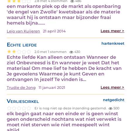
2.8 met 4 stemmen
486
een markante plek op de markt als openbaring
'de engel van Zwolle' kwetsbaar als de materie
waaruit hij is ontstaan maar bijzonder fraai
hemels bijna...…
Lees meer >
Lejo van Kuijeren
21 april 2014
Echte liefde
hartenkreet
2.0 met 1 stemmen
430
Echte liefde Kan alleen ontstaan Wanneer de
ziel Onbevreesd is En wanneer je weet Dat het
materiaal Om mee lief te hebben De kracht van
Je gevoelens Waarmee je kunt Geven en
ontvangen In jezelf Te vinden is…
Lees meer >
Trudie de Jong
11 januari 2021
Verliescirkel
netgedicht
Er is nog niet op deze inzending gestemd.
500
elk begin gaat naar een einde er is geen winst
geen onderscheid nochtans wat niet verwekt is
moet niet sterven wie niet meespeelt wint
altijd…