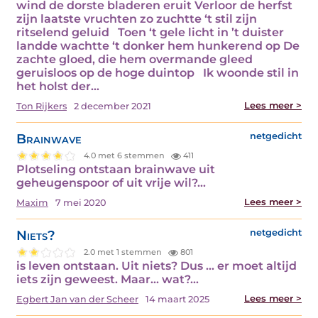
wind de dorste bladeren eruit Verloor de herfst
zijn laatste vruchten zo zuchtte ‘t stil zijn
ritselend geluid Toen ‘t gele licht in ’t duister
landde wachtte ‘t donker hem hunkerend op De
zachte gloed, die hem overmande gleed
geruisloos op de hoge duintop Ik woonde stil in
het holst der…
Lees meer >
Ton Rijkers
2 december 2021
Brainwave
netgedicht
4.0 met 6 stemmen
411
Plotseling ontstaan brainwave uit
geheugenspoor of uit vrije wil?…
Lees meer >
Maxim
7 mei 2020
Niets?
netgedicht
2.0 met 1 stemmen
801
is leven ontstaan. Uit niets? Dus … er moet altijd
iets zijn geweest. Maar... wat?…
Lees meer >
Egbert Jan van der Scheer
14 maart 2025