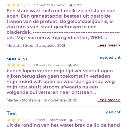
3.2 met 22 stemmen
11.971
Een stam wast zich met melk: zo ontstaan dan
apen. Een granaatappel bestaat uit gestolde
tranen van de profeet. De geloofsbelijdenis, er
zijn foto's van, staat geschreven in een
bladerdak. ---------------------------------------------------
uit: 'Mijn vormen & mijn gedichten', 2000.…
Lees meer >
Mustafa Stitou
2 augustus 2021
mijn rest
netgedicht
3.8 met 11 stemmen
455
benen lopen verder mijn tijd ver vooruit ogen
kijken terug zien geen toekomst in verleden
mijn mond valt open en woorden gaande weg
mijn rest sterft stroom afwaarts na een
volgende bui verteren naar ontstaan…
Lees meer >
Martien Montanus
16 november 2009
Taal
gedicht
2.7 met 15 stemmen
5.270
uit de ronding van het water brak de lip de hand