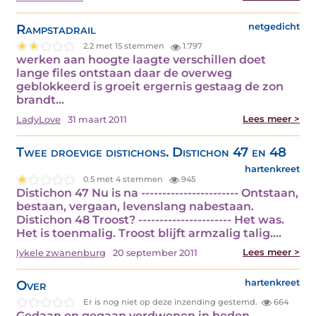
Rampstadrail
netgedicht
2.2 met 15 stemmen
1.797
werken aan hoogte laagte verschillen doet
lange files ontstaan daar de overweg
geblokkeerd is groeit ergernis gestaag de zon
brandt…
Lees meer >
LadyLove
31 maart 2011
Twee droevige distichons. Distichon 47 en 48
hartenkreet
0.5 met 4 stemmen
945
Distichon 47 Nu is na ----------------------- Ontstaan,
bestaan, vergaan, levenslang nabestaan.
Distichon 48 Troost? ---------------------- Het was.
Het is toenmalig. Troost blijft armzalig talig.…
Lees meer >
lykele zwanenburg
20 september 2011
Over
hartenkreet
Er is nog niet op deze inzending gestemd.
664
Gedaan en gegaan verdwenen in heden