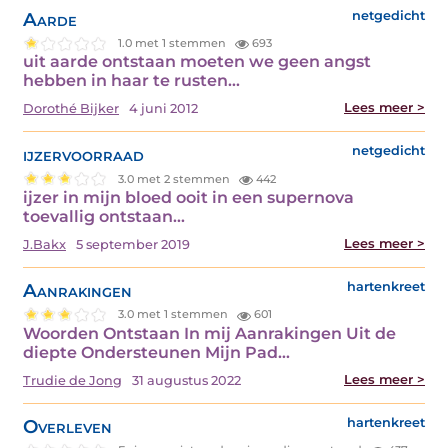
Aarde
netgedicht
1.0 met 1 stemmen
693
uit aarde ontstaan moeten we geen angst
hebben in haar te rusten…
Lees meer >
Dorothé Bijker
4 juni 2012
ijzervoorraad
netgedicht
3.0 met 2 stemmen
442
ijzer in mijn bloed ooit in een supernova
toevallig ontstaan…
Lees meer >
J.Bakx
5 september 2019
Aanrakingen
hartenkreet
3.0 met 1 stemmen
601
Woorden Ontstaan In mij Aanrakingen Uit de
diepte Ondersteunen Mijn Pad…
Lees meer >
Trudie de Jong
31 augustus 2022
Overleven
hartenkreet