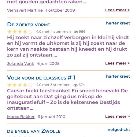
met gouden gedachten raken…
Lees meer >
Verhavert Martine
1 oktober 2009
De zoeker vormt
hartenkreet
4.0 met 4 stemmen
986
Hij zoekt naar zichzelf verborgen in klei hij vindt
en hij vormt de uitkomst is zij hij zoekt naar de
kern van naakte bestaan hij kneedt en hij drukt
zo zal zij ontstaan.…
Lees meer >
Jolanda Vonk
6 juni 2005
Voer voor de classicus # 1
hartenkreet
4.0 met 3 stemmen
674
Caesar hield feestbanket En sneed beneveld De
geitebout aan Dat ging dus mis op de
Inauguratiefuif – Zo is de keizersnee Destijds
ontstaan…
Lees meer >
Marco Bakker
6 januari 2010
de engel van Zwolle
netgedicht