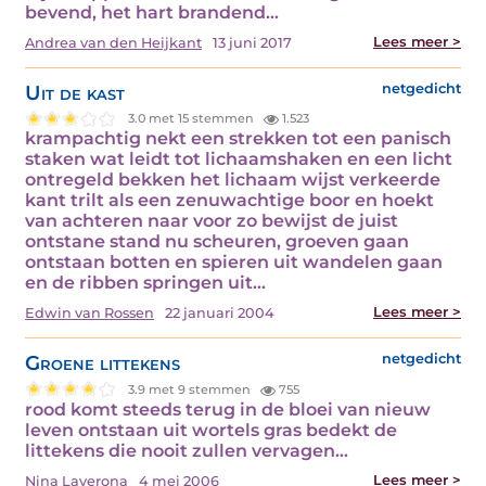
bevend, het hart brandend…
Lees meer >
Andrea van den Heijkant
13 juni 2017
Uit de kast
netgedicht
3.0 met 15 stemmen
1.523
krampachtig nekt een strekken tot een panisch
staken wat leidt tot lichaamshaken en een licht
ontregeld bekken het lichaam wijst verkeerde
kant trilt als een zenuwachtige boor en hoekt
van achteren naar voor zo bewijst de juist
ontstane stand nu scheuren, groeven gaan
ontstaan botten en spieren uit wandelen gaan
en de ribben springen uit…
Lees meer >
Edwin van Rossen
22 januari 2004
Groene littekens
netgedicht
3.9 met 9 stemmen
755
rood komt steeds terug in de bloei van nieuw
leven ontstaan uit wortels gras bedekt de
littekens die nooit zullen vervagen…
Lees meer >
Nina Laverona
4 mei 2006