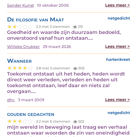
Lees meer >
Sander Kunst
10 oktober 2006
De filosofie van Maät
netgedicht
2.3 met 3 stemmen
215
Goedheid en waarde zijn duurzaam bedoeld,
onverstoord vanaf hun ontstaan.…
Lees meer >
Willeke Drukker
29 maart 2026
Wanneer
hartenkreet
3.8 met 5 stemmen
905
Toekomst ontstaat uit het heden, heden wordt
direct weer verleden, verleden en heden uit
toekomst ontstaan, leef daar en niets zal
overgaan.…
Lees meer >
dhr.
3 maart 2009
gouden gedachten
netgedicht
3.2 met 6 stemmen
502
mijn wereld in beweging laat traag een verhaal
ontstaan waar woorden de zin van oneindigheid