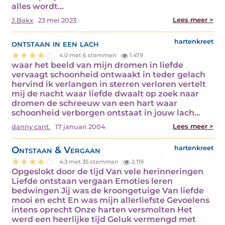
alles wordt…
Lees meer >
J.Bakx
23 mei 2023
ontstaan in een lach
hartenkreet
4.0 met 6 stemmen
1.479
waar het beeld van mijn dromen in liefde
vervaagt schoonheid ontwaakt in teder gelach
hervind ik verlangen in sterren verloren vertelt
mij de nacht waar liefde dwaalt op zoek naar
dromen de schreeuw van een hart waar
schoonheid verborgen ontstaat in jouw lach…
Lees meer >
danny cant.
17 januari 2004
Ontstaan & Vergaan
hartenkreet
4.3 met 35 stemmen
2.119
Opgeslokt door de tijd Van vele herinneringen
Liefde ontstaan vergaan Emoties leren
bedwingen Jij was de kroongetuige Van liefde
mooi en echt En was mijn allerliefste Gevoelens
intens oprecht Onze harten versmolten Het
werd een heerlijke tijd Geluk vermengd met