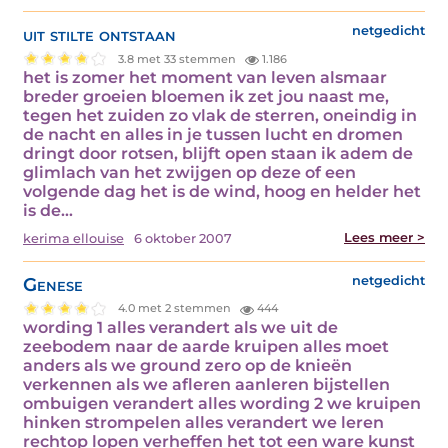
uit stilte ontstaan
netgedicht
3.8 met 33 stemmen
1.186
het is zomer het moment van leven alsmaar
breder groeien bloemen ik zet jou naast me,
tegen het zuiden zo vlak de sterren, oneindig in
de nacht en alles in je tussen lucht en dromen
dringt door rotsen, blijft open staan ik adem de
glimlach van het zwijgen op deze of een
volgende dag het is de wind, hoog en helder het
is de…
Lees meer >
kerima ellouise
6 oktober 2007
Genese
netgedicht
4.0 met 2 stemmen
444
wording 1 alles verandert als we uit de
zeebodem naar de aarde kruipen alles moet
anders als we ground zero op de knieën
verkennen als we afleren aanleren bijstellen
ombuigen verandert alles wording 2 we kruipen
hinken strompelen alles verandert we leren
rechtop lopen verheffen het tot een ware kunst