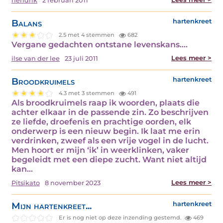
hendrik
2 februari 2011
Balans
hartenkreet
2.5 met 4 stemmen
682
Vergane gedachten ontstane levenskans.…
Lees meer >
ilse van der lee
23 juli 2011
Broodkruimels
hartenkreet
4.3 met 3 stemmen
491
Als broodkruimels raap ik woorden, plaats die
achter elkaar in de passende zin. Zo beschrijven
ze liefde, droefenis en prachtige oorden, elk
onderwerp is een nieuw begin. Ik laat me erin
verdrinken, zweef als een vrije vogel in de lucht.
Men hoort er mijn ‘ik’ in weerklinken, vaker
begeleidt met een diepe zucht. Want niet altijd
kan…
Lees meer >
Pitsikato
8 november 2023
Mijn hartenkreet...
hartenkreet
Er is nog niet op deze inzending gestemd.
469