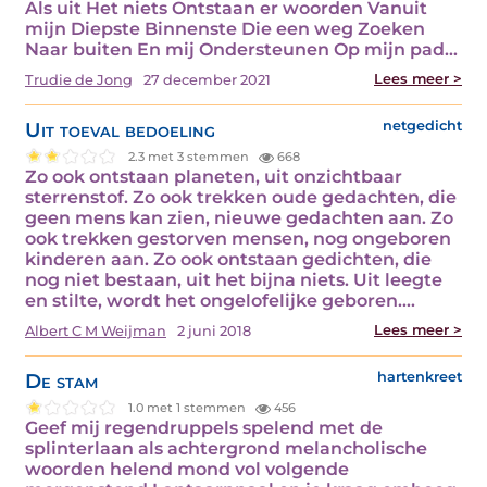
Als uit Het niets Ontstaan er woorden Vanuit
mijn Diepste Binnenste Die een weg Zoeken
Naar buiten En mij Ondersteunen Op mijn pad…
Lees meer >
Trudie de Jong
27 december 2021
Uit toeval bedoeling
netgedicht
2.3 met 3 stemmen
668
Zo ook ontstaan planeten, uit onzichtbaar
sterrenstof. Zo ook trekken oude gedachten, die
geen mens kan zien, nieuwe gedachten aan. Zo
ook trekken gestorven mensen, nog ongeboren
kinderen aan. Zo ook ontstaan gedichten, die
nog niet bestaan, uit het bijna niets. Uit leegte
en stilte, wordt het ongelofelijke geboren.…
Lees meer >
Albert C M Weijman
2 juni 2018
De stam
hartenkreet
1.0 met 1 stemmen
456
Geef mij regendruppels spelend met de
splinterlaan als achtergrond melancholische
woorden helend mond vol volgende