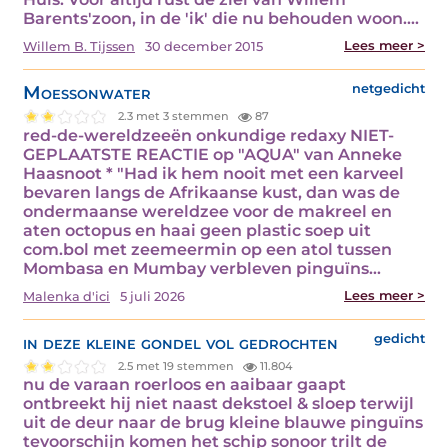
Barents'zoon, in de 'ik' die nu behouden woon.…
Lees meer >
Willem B. Tijssen
30 december 2015
Moessonwater
netgedicht
2.3 met 3 stemmen
87
red-de-wereldzeeën onkundige redaxy NIET-
GEPLAATSTE REACTIE op "AQUA" van Anneke
Haasnoot * "Had ik hem nooit met een karveel
bevaren langs de Afrikaanse kust, dan was de
ondermaanse wereldzee voor de makreel en
aten octopus en haai geen plastic soep uit
com.bol met zeemeermin op een atol tussen
Mombasa en Mumbay verbleven pinguïns…
Lees meer >
Malenka d'ici
5 juli 2026
in deze kleine gondel vol gedrochten
gedicht
2.5 met 19 stemmen
11.804
nu de varaan roerloos en aaibaar gaapt
ontbreekt hij niet naast dekstoel & sloep terwijl
uit de deur naar de brug kleine blauwe pinguïns
tevoorschijn komen het schip sonoor trilt de