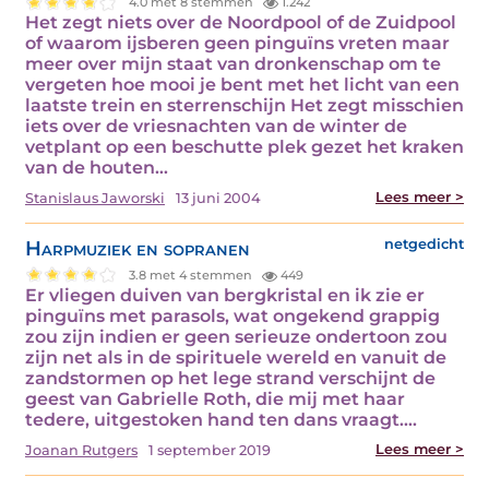
4.0 met 8 stemmen
1.242
Het zegt niets over de Noordpool of de Zuidpool
of waarom ijsberen geen pinguïns vreten maar
meer over mijn staat van dronkenschap om te
vergeten hoe mooi je bent met het licht van een
laatste trein en sterrenschijn Het zegt misschien
iets over de vriesnachten van de winter de
vetplant op een beschutte plek gezet het kraken
van de houten…
Lees meer >
Stanislaus Jaworski
13 juni 2004
Harpmuziek en sopranen
netgedicht
3.8 met 4 stemmen
449
Er vliegen duiven van bergkristal en ik zie er
pinguïns met parasols, wat ongekend grappig
zou zijn indien er geen serieuze ondertoon zou
zijn net als in de spirituele wereld en vanuit de
zandstormen op het lege strand verschijnt de
geest van Gabrielle Roth, die mij met haar
tedere, uitgestoken hand ten dans vraagt.…
Lees meer >
Joanan Rutgers
1 september 2019