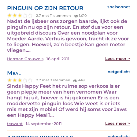
PINGUIN OP ZIJN RETOUR
snelsonnet
2.7 met 11 stemmen
1.010
Nadat de ijsbeer ons zorgen baarde, lijkt ook de
pinguïn nu op zijn retour. En stof dus voor een
uitgebreid discours Over een noodplan voor
Moeder Aarde. Verhuis gewoon, tracht ik ze voor
te liegen. Hoewel, zo’n beestje kan geen meter
vliegen.…
Lees meer >
Herman Grouwels
16 april 2011
Meal
netgedicht
2.7 met 3 stemmen
449
Sinds Happy Feet het ruime sop verkoos Is er
geen piepje meer van hem vernomen Waar
hangt hij uit, hoever is hij gekomen Er is een
moddervette pinguin loos Wie weet is er iets
mis met zijn mobiel Of werd hij soms voor Jaws
een Happy Meal?…
Lees meer >
trawant
14 september 2011
netgedicht