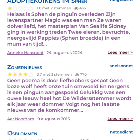
ADOPTIEKUIKENS IM Sphen
1.0 met 2 stemmen
465
Helaas is Sphen de pinguïn overleden Zijn
levenspartner Magic was een man Ze waren
dolverliefd, het masterplan Van Sealife Sidney
ging in werking treden Twee eieren, bevruchte,
neergevlijd Pappies (Sphen broedde) in een
mum van tijd!…
Lees meer >
Anneke Haasnoot
24 augustus 2024
Zomernieuws
snelsonnet
3.7 met 3 stemmen
770
Geen poema is door liefhebbers gespot Geen
boze wolf heeft onze tuin omwoeld En nergens
is een pinguïn aangespoeld Gelukkig was een
ouwe leeuw heel hot De Wildersstemmer wordt
elk jaar weer dommer Volgt nog het laatste
nieuws van de komkommer…
Lees meer >
Aar Noordam
9 augustus 2015
IJsblommen
netgedicht