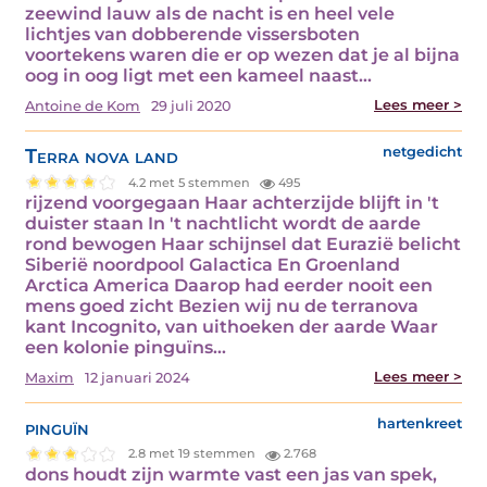
zeewind lauw als de nacht is en heel vele
lichtjes van dobberende vissersboten
voortekens waren die er op wezen dat je al bijna
oog in oog ligt met een kameel naast…
Lees meer >
Antoine de Kom
29 juli 2020
Terra nova land
netgedicht
4.2 met 5 stemmen
495
rijzend voorgegaan Haar achterzijde blijft in 't
duister staan In 't nachtlicht wordt de aarde
rond bewogen Haar schijnsel dat Eurazië belicht
Siberië noordpool Galactica En Groenland
Arctica America Daarop had eerder nooit een
mens goed zicht Bezien wij nu de terranova
kant Incognito, van uithoeken der aarde Waar
een kolonie pinguïns…
Lees meer >
Maxim
12 januari 2024
pinguïn
hartenkreet
2.8 met 19 stemmen
2.768
dons houdt zijn warmte vast een jas van spek,