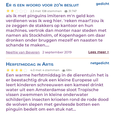
Er is een woord voor zo'n besluit
gedicht
2.3 met 108 stemmen
31.747
als ik met pinguïns imiteren m'n geld kon
verdienen was ik weg hier. 'reken maar!'zou ik
ze zeggen de stakkers op kantoor en hun
machines. vertrok dan monter naar steden met
namen als Stockholm, of Kopenhagen om daar
dronken onder bruggen mezelf en naasten te
schande te maken.…
Lees meer >
Neeltje van Beveren
2 september 2019
Herfstmiddag in Artis
netgedicht
4.0 met 4 stemmen
684
Een warme herfstmiddag in de dierentuin het is
er beestachtig druk een kleine Europese uil
leert kinderen schreeuwen een kameel drinkt
water uit een Amsterdamse sloot Tropische
vissen zwemmen in kleine onderwater
schilderijen insecten krioelen rond de rode dood
de wolven slepen met gevleesde botten een
pinguïn bedelt om een stuk nat…