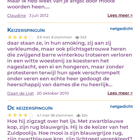
Maar ik heb weet van je angst door mooie
woorden heen.…
Lees meer >
Claudine
3 juli 2012
Keizerspinguïn
netgedicht
3.9 met 8 stemmen
543
daar staan ze, in hun smoking, zij aan zij
verkleumde, maar ook plichtsgetrouwe heren
die zwijgend barre winterkou trotseren verloren
in een witte woestenij ze koesteren het
nageslacht, een ei en hongeren, maar zonder
protesteren terwijl hun spek verschrompelt
onder veren een echte heer gedoogt de
heerschappij van dames die nu heerlijk…
Lees meer >
Daan de Ligt
20 oktober 2010
De keizerspinguïn
netgedicht
4.1 met 58 stemmen
524
Hoe hij zigzagt over het ijs. Met zwartblauwe
kop, zijn rug blauwgrijs. Hij is de keizer van het
Zuidpoolijs. Hoe mooi is zijn blauwgrijze rug,
zijn zwartblauwe kop, zijn lichtgeel verenkleed?