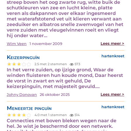
streep boven het oog zwarte rug, witte buik de
schutkleuren van zee en lucht kleine, platte
veren als dakpannen over elkaar ingesmeerd
met waterafstotend vet uit klieren verwant aan
zeeduiker en albatros snelle zwemvogel van het
verre zuiden met vleugelvinnen roeit en vliegt
hij onder water…
Lees meer >
Wim Veen
1 november 2009
Keizerpinguïn
hartenkreet
2.5 met 2 stemmen
573
In het verre zuiden, op ijzige grond, Waar de
winden fluisteren hun koude mond, Daar heerst
de vorst in zwart en wit gehuld, De
keizerpinguïn, met majesteit gevuld.…
Lees meer >
Johny Donovan
26 oktober 2025
Meneertje pinguïn
hartenkreet
4.0 met 1 stemmen
514
Connecties met boven bleken wegen naar de
hel. Je wist je beschermd door een netwerk.