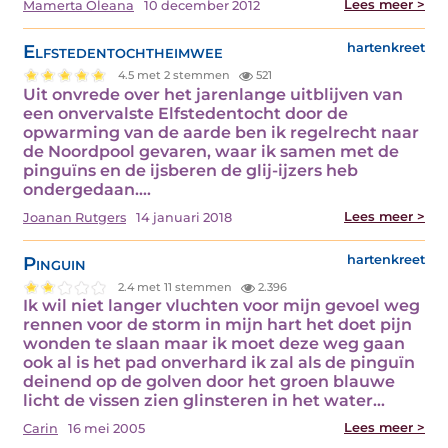
Lees meer >
Mamerta Oleana
10 december 2012
Elfstedentochtheimwee
hartenkreet
4.5 met 2 stemmen
521
Uit onvrede over het jarenlange uitblijven van
een onvervalste Elfstedentocht door de
opwarming van de aarde ben ik regelrecht naar
de Noordpool gevaren, waar ik samen met de
pinguïns en de ijsberen de glij-ijzers heb
ondergedaan.…
Lees meer >
Joanan Rutgers
14 januari 2018
Pinguin
hartenkreet
2.4 met 11 stemmen
2.396
Ik wil niet langer vluchten voor mijn gevoel weg
rennen voor de storm in mijn hart het doet pijn
wonden te slaan maar ik moet deze weg gaan
ook al is het pad onverhard ik zal als de pinguïn
deinend op de golven door het groen blauwe
licht de vissen zien glinsteren in het water…
Lees meer >
Carin
16 mei 2005