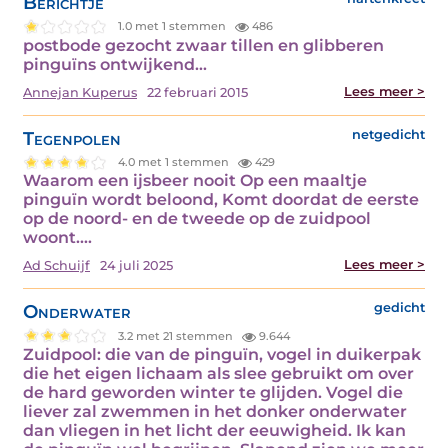
Berichtje
1.0 met 1 stemmen
486
postbode gezocht zwaar tillen en glibberen
pinguïns ontwijkend…
Lees meer >
Annejan Kuperus
22 februari 2015
Tegenpolen
netgedicht
4.0 met 1 stemmen
429
Waarom een ijsbeer nooit Op een maaltje
pinguïn wordt beloond, Komt doordat de eerste
op de noord- en de tweede op de zuidpool
woont.…
Lees meer >
Ad Schuijf
24 juli 2025
Onderwater
gedicht
3.2 met 21 stemmen
9.644
Zuidpool: die van de pinguïn, vogel in duikerpak
die het eigen lichaam als slee gebruikt om over
de hard geworden winter te glijden. Vogel die
liever zal zwemmen in het donker onderwater
dan vliegen in het licht der eeuwigheid. Ik kan