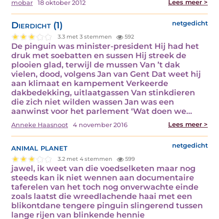
Lees meer >
mobar
18 oktober 2012
Dierdicht (1)
netgedicht
3.3 met 3 stemmen
592
De pinguin was minister-president Hij had het
druk met soebatten en sussen Hij streek de
plooien glad, terwijl de mussen Van ’t dak
vielen, dood, volgens Jan van Gent Dat weet hij
aan klimaat en kampement Verkeerde
dakbedekking, uitlaatgassen Van stinkdieren
die zich niet wilden wassen Jan was een
aanwinst voor het parlement ‘Wat doen we…
Lees meer >
Anneke Haasnoot
4 november 2016
animal planet
netgedicht
3.2 met 4 stemmen
599
jawel, ik weet van die voedselketen maar nog
steeds kan ik niet wennen aan documentaire
taferelen van het toch nog onverwachte einde
zoals laatst die wreedlachende haai met een
blikontdane tengere pinguin slingerend tussen
lange rijen van blinkende hennie