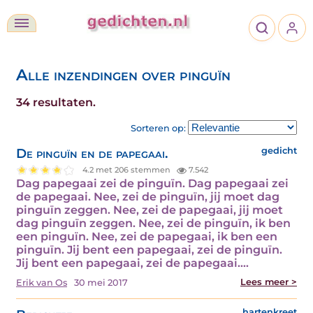
Alle inzendingen over pinguïn
34 resultaten.
Sorteren op:
De pinguïn en de papegaai.
gedicht
4.2 met 206 stemmen
7.542
Dag papegaai zei de pinguïn. Dag papegaai zei
de papegaai. Nee, zei de pinguïn, jij moet dag
pinguïn zeggen. Nee, zei de papegaai, jij moet
dag pinguïn zeggen. Nee, zei de pinguïn, ik ben
een pinguïn. Nee, zei de papegaai, ik ben een
pinguïn. Jij bent een papegaai, zei de pinguïn.
Jij bent een papegaai, zei de papegaai.…
Lees meer >
Erik van Os
30 mei 2017
hartenkreet