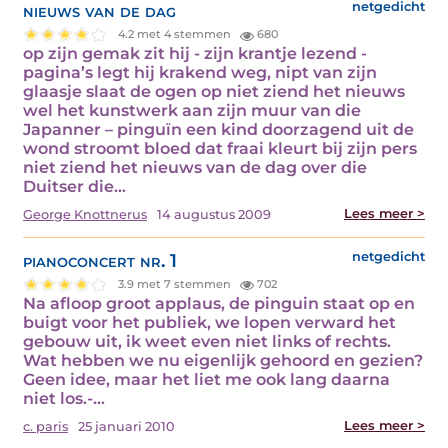
nieuws van de dag
netgedicht
4.2 met 4 stemmen
680
op zijn gemak zit hij - zijn krantje lezend -
pagina’s legt hij krakend weg, nipt van zijn
glaasje slaat de ogen op niet ziend het nieuws
wel het kunstwerk aan zijn muur van die
Japanner – pinguïn een kind doorzagend uit de
wond stroomt bloed dat fraai kleurt bij zijn pers
niet ziend het nieuws van de dag over die
Duitser die…
Lees meer >
George Knottnerus
14 augustus 2009
pianoconcert nr. 1
netgedicht
3.9 met 7 stemmen
702
Na afloop groot applaus, de pinguin staat op en
buigt voor het publiek, we lopen verward het
gebouw uit, ik weet even niet links of rechts.
Wat hebben we nu eigenlijk gehoord en gezien?
Geen idee, maar het liet me ook lang daarna
niet los.-…
Lees meer >
c. paris
25 januari 2010