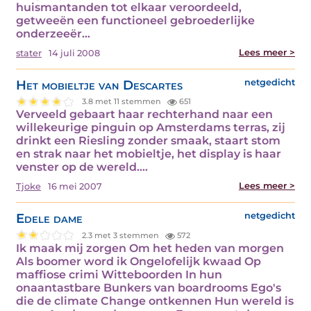
huismantanden tot elkaar veroordeeld,
getweeën een functioneel gebroederlijke
onderzeeër…
Lees meer >
stater
14 juli 2008
Het mobieltje van Descartes
netgedicht
3.8 met 11 stemmen
651
Verveeld gebaart haar rechterhand naar een
willekeurige pinguin op Amsterdams terras, zij
drinkt een Riesling zonder smaak, staart stom
en strak naar het mobieltje, het display is haar
venster op de wereld.…
Lees meer >
Tjoke
16 mei 2007
Edele dame
netgedicht
2.3 met 3 stemmen
572
Ik maak mij zorgen Om het heden van morgen
Als boomer word ik Ongelofelijk kwaad Op
maffiose crimi Witteboorden In hun
onaantastbare Bunkers van boardrooms Ego's
die de climate Change ontkennen Hun wereld is