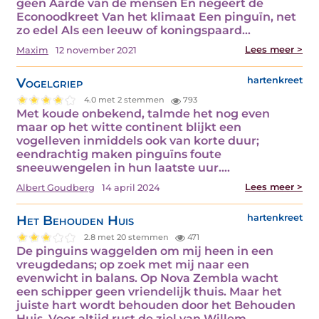
geen Aarde van de mensen En negeert de
Econoodkreet Van het klimaat Een pinguïn, net
zo edel Als een leeuw of koningspaard…
Lees meer >
Maxim
12 november 2021
Vogelgriep
hartenkreet
4.0 met 2 stemmen
793
Met koude onbekend, talmde het nog even
maar op het witte continent blijkt een
vogelleven inmiddels ook van korte duur;
eendrachtig maken pinguïns foute
sneeuwengelen in hun laatste uur.…
Lees meer >
Albert Goudberg
14 april 2024
Het Behouden Huis
hartenkreet
2.8 met 20 stemmen
471
De pinguins waggelden om mij heen in een
vreugdedans; op zoek met mij naar een
evenwicht in balans. Op Nova Zembla wacht
een schipper geen vriendelijk thuis. Maar het
juiste hart wordt behouden door het Behouden
Huis. Voor altijd rust de ziel van Willem