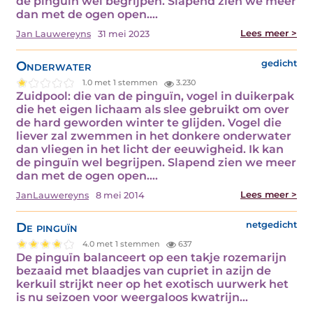
de pinguïn wel begrijpen. Slapend zien we meer
dan met de ogen open.…
Lees meer >
Jan Lauwereyns
31 mei 2023
Onderwater
gedicht
1.0 met 1 stemmen
3.230
Zuidpool: die van de pinguïn, vogel in duikerpak
die het eigen lichaam als slee gebruikt om over
de hard geworden winter te glijden. Vogel die
liever zal zwemmen in het donkere onderwater
dan vliegen in het licht der eeuwigheid. Ik kan
de pinguïn wel begrijpen. Slapend zien we meer
dan met de ogen open.…
Lees meer >
JanLauwereyns
8 mei 2014
De pinguïn
netgedicht
4.0 met 1 stemmen
637
De pinguïn balanceert op een takje rozemarijn
bezaaid met blaadjes van cupriet in azijn de
kerkuil strijkt neer op het exotisch uurwerk het
is nu seizoen voor weergaloos kwatrijn…