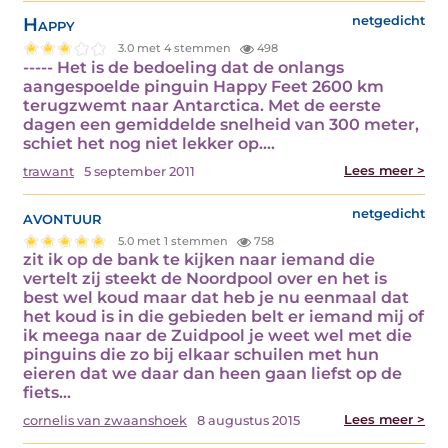
Happy
netgedicht
3.0 met 4 stemmen
498
----- Het is de bedoeling dat de onlangs
aangespoelde pinguin Happy Feet 2600 km
terugzwemt naar Antarctica. Met de eerste
dagen een gemiddelde snelheid van 300 meter,
schiet het nog niet lekker op.…
Lees meer >
trawant
5 september 2011
avontuur
netgedicht
5.0 met 1 stemmen
758
zit ik op de bank te kijken naar iemand die
vertelt zij steekt de Noordpool over en het is
best wel koud maar dat heb je nu eenmaal dat
het koud is in die gebieden belt er iemand mij of
ik meega naar de Zuidpool je weet wel met die
pinguins die zo bij elkaar schuilen met hun
eieren dat we daar dan heen gaan liefst op de
fiets…
Lees meer >
cornelis van zwaanshoek
8 augustus 2015