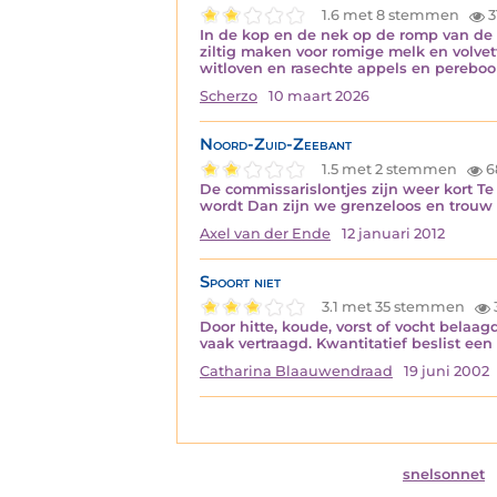
1.6 met 8 stemmen
3
In de kop en de nek op de romp van de 
ziltig maken voor romige melk en volvet
witloven en rasechte appels en pereb
Scherzo
10 maart 2026
Noord-Zuid-Zeebant
1.5 met 2 stemmen
6
De commissarislontjes zijn weer kort Te 
wordt Dan zijn we grenzeloos en trouw 
Axel van der Ende
12 januari 2012
Spoort niet
3.1 met 35 stemmen
Door hitte, koude, vorst of vocht belaa
vaak vertraagd. Kwantitatief beslist een
Catharina Blaauwendraad
19 juni 2002
snelsonnet