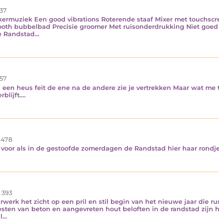
37
rkermuziek Een good vibrations Roterende staaf Mixer met touchscr
oth bubbelbad Precisie groomer Met ruisonderdrukking Niet goed 
de Randstad…
57
 een heus feit de ene na de andere zie je vertrekken Maar wat me tot
rblijft.…
.478
 voor als in de gestoofde zomerdagen de Randstad hier haar rondj
393
uurwerk het zicht op een pril en stil begin van het nieuwe jaar die
ten van beton en aangevreten hout beloften in de randstad zijn he
al…