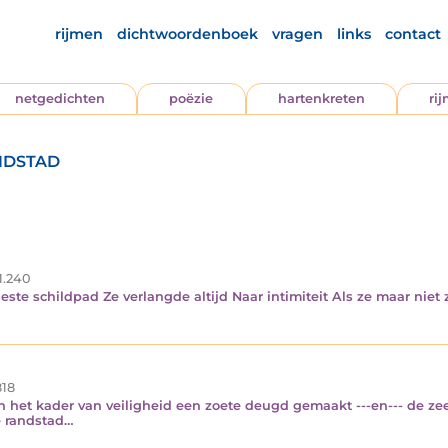
rijmen
dichtwoordenboek
vragen
links
contact
netgedichten
poëzie
hartenkreten
ri
ndstad
1.240
ste schildpad Ze verlangde altijd Naar intimiteit Als ze maar niet 
18
in het kader van veiligheid een zoete deugd gemaakt ---en--- de 
e randstad…