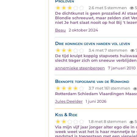
Prolijven
2.6 met 5 stemmen
5
De dichtkunst is geen prozalied Al staan
Blondie schreeuwt, maar zelden ziet Ver
niet Je hart slaat nooit op hol Bij 't lez
Beau
2 oktober 2024
Drie koningen geven handen vol leven
3.4 met 7 stemmen
De tijd kruipt koppig stapvoets huiswaa
slecht trager zich om sneeuw verblijden
annemieke steenbergen
7 januari 2010
Beknopte topografie van de Rijnmond
3.7 met 161 stemmen
Rotterdam Schiedam Vlaardingen Maassluis 
Jules Deelder
1 juni 2026
Kiss & Ride
1.8 met 8 stemmen
5
Via mijn vijf jaar jonger alter ego die
week weet wat het is haar mannetje te s
randstad is toegestaan met een vierwiel