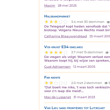
Maxim
28 mei 2025
Halsbandparkiet
3.4 met 30 stemmen
De Telegraaf kopt heden xenofoob dat "o
biotoop. Volgens Nieuw Rechts moet binn
Catharina Blaauwendraad
25 maart 20
Vos kruist E34-snelweg
3.7 met 15 stemmen
De vragen als volgt: Waarom verlaat een 
Waarom loopt hij, bij wijze van spreken,
Gust Adriaensen
12 maart 2005
Far niente
2.0 met 2 stemmen
"Dat boeit me niks, 't was toch verkiezi
voor z'n raap die meid!…
Max de Lussanet
31 maart 2023
Van Lieu sans frontières tot Lutjegast