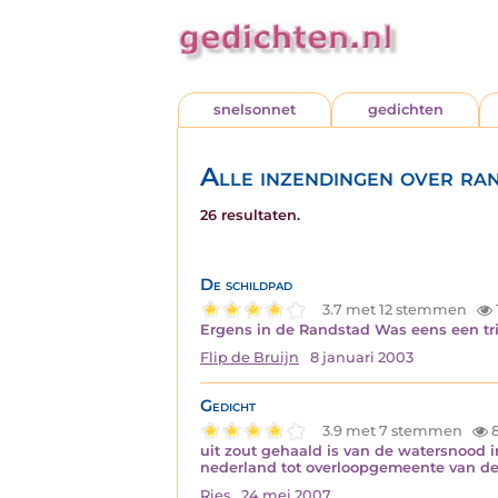
snelsonnet
gedichten
Alle inzendingen over ra
26 resultaten.
De schildpad
3.7 met 12 stemmen
Ergens in de Randstad Was eens een trie
Flip de Bruijn
8 januari 2003
Gedicht
3.9 met 7 stemmen
8
uit zout gehaald is van de watersnood 
nederland tot overloopgemeente van d
Ries
24 mei 2007