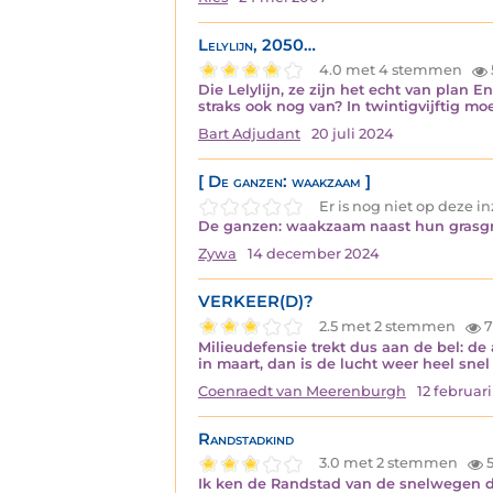
Lelylijn, 2050…
4.0 met 4 stemmen
Die Lelylijn, ze zijn het echt van plan E
straks ook nog van? In twintigvijftig m
Bart Adjudant
20 juli 2024
[ De ganzen: waakzaam ]
Er is nog niet op deze 
De ganzen: waakzaam naast hun grasgro
Zywa
14 december 2024
VERKEER(D)?
2.5 met 2 stemmen
7
Milieudefensie trekt dus aan de bel: de
in maart, dan is de lucht weer heel sne
Coenraedt van Meerenburgh
12 februar
Randstadkind
3.0 met 2 stemmen
Ik ken de Randstad van de snelwegen d