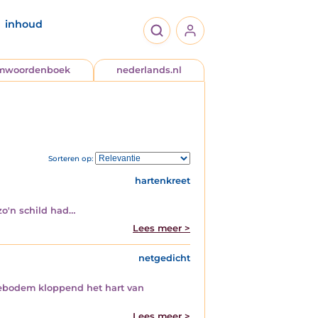
inhoud
jmwoordenboek
nederlands.nl
Sorteren op:
hartenkreet
zo'n schild had…
Lees meer >
netgedicht
zeebodem kloppend het hart van
Lees meer >