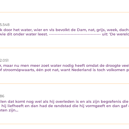
5.548
rk door het water, wier en vis bevolkt de Dam, nat, grijs, week, dach
e dit onder water leest. ------------------------------------ uit: 'De were
2.051
r, maar nu men meer zoet water nodig heeft omdat de droogte vee
of stroomópwaarts, één pot nat, want Nederland is toch volkomen p
86
uilen dat komt nog wel als hij overleden is en als zijn begrafenis 
 hij liefheeft en dan had de randstad die hij vormgeeft en dan gaf 
hten zijn…