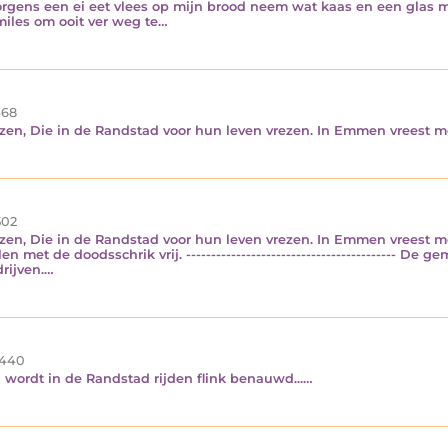
orgens een ei eet vlees op mijn brood neem wat kaas en een glas 
miles om ooit ver weg te…
68
ezen, Die in de Randstad voor hun leven vrezen. In Emmen vreest
02
zen, Die in de Randstad voor hun leven vrezen. In Emmen vreest 
en met de doodsschrik vrij. ------------------------------------------
rijven.…
.440
 wordt in de Randstad rijden flink benauwd...…