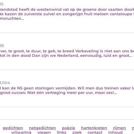
15
randstad heeft de westenwind vat op de groene door vaarten door
te kazen de zuiverste zuivel en zongerijpt fruit meloen cantaloupe
oomvruchten…
85
ver, te groot, te duur, te gek, te breed Verkaveling is niet aan ons
tot in den dood Dan zijn we Nederland, eenvoudig, luid en groot…
3.004
gd kan de NS geen storingen vermijden. Wil men dus treinen vaker la
 groot succes: Niet één vertraging meer per uur, maar zes!…
gedichten
netgedichten
poëzie
hartenkreten
rijmen
vrijwaring
vragen
links
zoek
contact
inhoud