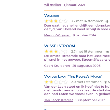
wil melker
1 januari 2021
Vuilstort
3.2 met 14 stemmen
Dan gaat het snel: er drijft een dorpske
de tijd, van Holland weet schrijf ik voor wi
Menno Wigman
9 oktober 2014
WISSELSTROOM
2.7 met 16 stemmen
De Amstel stroomde naar het IJsselmee
pijlsnel in het geweer. Stroomáfwaarts 
Geert Kruideren
29 augustus 2003
Van der Laan, "The People's Mayor"
2.0 met 1 stemmen
5
Van der Laan stopt en ik hoef niet te h
met tienduizenden op straat de stad die
dan had Laten we vooral even in gedac
Jan Jacob Krediet
18 september 2017