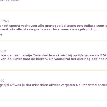
3.243
nze" specht vecht voor zijn grondgebied tegen een Indiase soort pa
enkort - allicht - de grens voor deze vreemde vogels dicht.…
02
1.216
vos de heerlijk vrije Tielenheide en kruist hij op lijfsgevaar de E3
 van de klaver naar de biezen? En vooral: zal het dier nog ooit hee
540
ngstijd Of was je dat misschien alweer vergeten De Randstad onder e