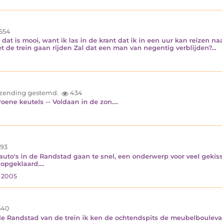
554
n dat is mooi, want ik las in de krant dat ik in een uur kan reizen n
oet de trein gaan rijden Zal dat een man van negentig verblijden?…
inzending gestemd.
434
ene keutels -- Voldaan in de zon.…
93
 auto's in de Randstad gaan te snel, een onderwerp voor veel gekis
l opgeklaard.…
i 2005
540
e Randstad van de trein ik ken de ochtendspits de meubelboulevar