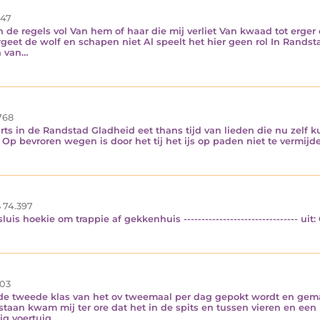
47
 de regels vol Van hem of haar die mij verliet Van kwaad tot erger 
geet de wolf en schapen niet Al speelt het hier geen rol In Rands
en van…
768
rts in de Randstad Gladheid eet thans tijd van lieden die nu zelf 
 Op bevroren wegen is door het tij het ijs op paden niet te vermijd
74.397
hoekie om trappie af gekkenhuis -------------------------------- uit: 
03
 in de tweede klas van het ov tweemaal per dag gepokt wordt en gem
taan kwam mij ter ore dat het in de spits en tussen vieren en een u
ig voertuig…