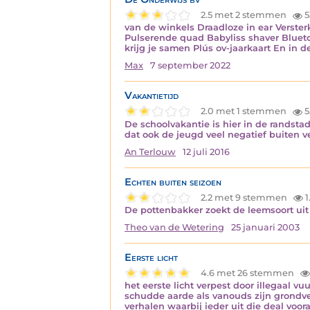
2.5 met 2 stemmen
5
van de winkels Draadloze in ear Verste
Pulserende quad Babyliss shaver Blueto
krijg je samen Plús ov-jaarkaart En in 
Max
7 september 2022
Vakantietijd
2.0 met 1 stemmen
5
De schoolvakantie is hier in de randstad
dat ook de jeugd veel negatief buiten ve
An Terlouw
12 juli 2016
Echten buiten seizoen
2.2 met 9 stemmen
1
De pottenbakker zoekt de leemsoort uit
Theo van de Wetering
25 januari 2003
Eerste licht
4.6 met 26 stemmen
het eerste licht verpest door illegaal v
schudde aarde als vanouds zijn grondves
verhalen waarbij ieder uit die deal voor