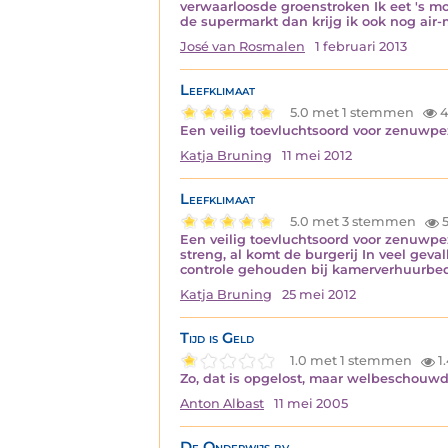
verwaarloosde groenstroken Ik eet 's m
de supermarkt dan krijg ik ook nog air-
José van Rosmalen
1 februari 2013
Leefklimaat
5.0 met 1 stemmen
4
Een veilig toevluchtsoord voor zenuwp
Katja Bruning
11 mei 2012
Leefklimaat
5.0 met 3 stemmen
5
Een veilig toevluchtsoord voor zenuwpe
streng, al komt de burgerij In veel gevall
controle gehouden bij kamerverhuurbed
Katja Bruning
25 mei 2012
Tijd is Geld
1.0 met 1 stemmen
1
Zo, dat is opgelost, maar welbeschouwd
Anton Albast
11 mei 2005
De Onderwijs bv