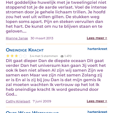
Het goddelijke huwelijk met je tweelingziel niet
stoppend tot je de aarde verlaat. Voel de intense
stromen door je gehele lichaam trillen. Je hoofd
zou het wel uit willen gillen. De stukken weg
lopen soms apart. Pijn en steken vervuilen dan
het hart. De kunst om nu te blijven staan en te
geloven.…
Lees meer >
Rianne Janse
30 maart 2013
Oneindige Kracht
hartenkreet
3.4 met 5 stemmen
1.470
Dit gaat dieper Dan de diepste oceaan Dit gaat
verder Dan het universum kan gaan Jij voelt het
ook Ik ben niet alleen Al zijn wij samen Zijn we
samen een Maar we zijn niet samen Zolang zij
er is En al is zij bij jou Dan is dat mijn gemis Ik
zal moeten wachten Ik vertrouw op het lot Ik
heb oneindige kracht Ik word gesteund door
God…
Lees meer >
Cathy Krielaart
7 juni 2009
Onze Ware Wetenschap
hartenkreet