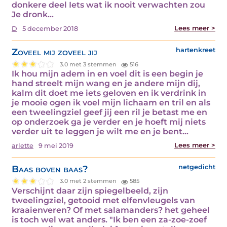
donkere deel Iets wat ik nooit verwachten zou
Je dronk…
Lees meer >
D
5 december 2018
Zoveel mij zoveel jij
hartenkreet
3.0 met 3 stemmen
516
Ik hou mijn adem in en voel dit is een begin je
hand streelt mijn wang en je andere mijn dij,
kalm dit doet me iets geloven en ik verdrink in
je mooie ogen ik voel mijn lichaam en tril en als
een tweelingziel geef jij een ril je betast me en
op onderzoek ga je verder en je hoeft mij niets
verder uit te leggen je wilt me en je bent…
Lees meer >
arlette
9 mei 2019
Baas boven baas?
netgedicht
3.0 met 2 stemmen
585
Verschijnt daar zijn spiegelbeeld, zijn
tweelingziel, getooid met elfenvleugels van
kraaienveren? Of met salamanders? het geheel
is toch wel wat anders. "Ik ben een za-zoe-zoef