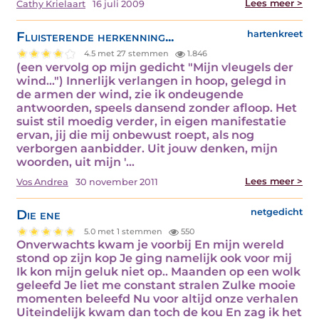
Lees meer >
Cathy Krielaart
16 juli 2009
Fluisterende herkenning...
hartenkreet
4.5 met 27 stemmen
1.846
(een vervolg op mijn gedicht "Mijn vleugels der
wind...") Innerlijk verlangen in hoop, gelegd in
de armen der wind, zie ik ondeugende
antwoorden, speels dansend zonder afloop. Het
suist stil moedig verder, in eigen manifestatie
ervan, jij die mij onbewust roept, als nog
verborgen aanbidder. Uit jouw denken, mijn
woorden, uit mijn '…
Lees meer >
Vos Andrea
30 november 2011
Die ene
netgedicht
5.0 met 1 stemmen
550
Onverwachts kwam je voorbij En mijn wereld
stond op zijn kop Je ging namelijk ook voor mij
Ik kon mijn geluk niet op.. Maanden op een wolk
geleefd Je liet me constant stralen Zulke mooie
momenten beleefd Nu voor altijd onze verhalen
Uiteindelijk kwam dan toch de kou En zag ik het