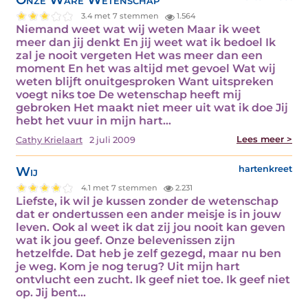
3.4 met 7 stemmen
1.564
Niemand weet wat wij weten Maar ik weet
meer dan jij denkt En jij weet wat ik bedoel Ik
zal je nooit vergeten Het was meer dan een
moment En het was altijd met gevoel Wat wij
weten blijft onuitgesproken Want uitspreken
voegt niks toe De wetenschap heeft mij
gebroken Het maakt niet meer uit wat ik doe Jij
hebt het vuur in mijn hart…
Lees meer >
Cathy Krielaart
2 juli 2009
Wij
hartenkreet
4.1 met 7 stemmen
2.231
Liefste, ik wil je kussen zonder de wetenschap
dat er ondertussen een ander meisje is in jouw
leven. Ook al weet ik dat zij jou nooit kan geven
wat ik jou geef. Onze belevenissen zijn
hetzelfde. Dat heb je zelf gezegd, maar nu ben
je weg. Kom je nog terug? Uit mijn hart
ontvlucht een zucht. Ik geef niet toe. Ik geef niet
op. Jij bent…