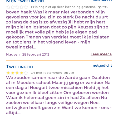
Mijn tweelingziel
Er is nog niet op deze inzending gestemd.
793
boven haalt Was ik maar niet verbonden Mijn
gevoelens voor jou zijn zo sterk De nacht duurt
zo lang de dag is zo afwezig Jij hebt mijn hart
mijn ziel en loslaten doet zo pijn Keuzes zijn zo
moeilijk met volle pijn heb je je eigen pad
gekozen Tranen van verdriet moet ik je loslaten
en tot ziens in het volgend leven - mijn
tweelingziel…
Lees meer >
Nguyen
28 februari 2013
Tweelingziel
netgedicht
3.6 met 14 stemmen
749
We zouden samen naar de Aarde gaan Daalden
af in Moeders schoot Maar jij ging er vandoor Na
een dag al Hooguit twee misschien Hield jij het
voor gezien Ik bleef zitten Om geboren worden
Waar ik helemaal geen zin in had Zo alleen Nu
zoeken we elkaar langs veilige wegen Nee,
ontwijken heeft geen zin Want we komen - ons -
altijd…