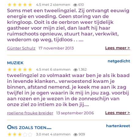
4.5 met 2 stemmen
610
Soms met een tweelingziel. Zij ontvangt eeuwig
energie en voeding. Geen storing van de
kringloop. Ooit is de oerbron weer tijdelijk
gastheer voor mijn ziel, dan laaft hij haar
ruimschoots opnieuw, stuurt haar, verkwikt,
wederom op weg, tijdloos . . .…
Lees meer >
Günter Schulz
17 november 2013
muziek
netgedicht
4.5 met 6 stemmen
1.362
tweelingziel zo volmaakt waar ben je als ik baad
in levende klanken.. verwoestend kwam je
binnen, afstand nemend. je keek me aan ik zag
twijfel in je ogen waarin ik mij in jou zag. voorbij
aan rozen en je wezen in de zonneschijn van
onze ziel zo intiem zo ik ben jij.…
Lees meer >
roeliene frouke breider
13 september 2006
Ons zoals toen....
hartenkreet
3.0 met 4 stemmen
909