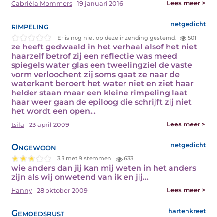
Lees meer >
Gabriëla Mommers
19 januari 2016
rimpeling
netgedicht
Er is nog niet op deze inzending gestemd.
501
ze heeft gedwaald in het verhaal alsof het niet
haarzelf betrof zij een reflectie was meed
spiegels water glas een tweelingziel de vaste
vorm verloochent zij soms gaat ze naar de
waterkant beroert het water niet en ziet haar
helder staan maar een kleine rimpeling laat
haar weer gaan de epiloog die schrijft zij niet
het wordt een open…
Lees meer >
tsila
23 april 2009
Ongewoon
netgedicht
3.3 met 9 stemmen
633
wie anders dan jij kan mij weten in het anders
zijn als wij onwetend van ik en jij…
Lees meer >
Hanny
28 oktober 2009
Gemoedsrust
hartenkreet