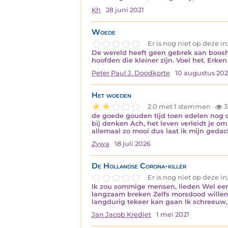
Kh
28 juni 2021
Woede
Er is nog niet op deze 
De wereld heeft geen gebrek aan boos
hoofden die kleiner zijn. Voel het. Erk
Peter Paul J. Doodkorte
10 augustus 20
Het woeden
2.0 met 1 stemmen
3
de goede gouden tijd toen edelen nog da
bij denken Ach, het leven verleidt je o
allemaal zo mooi dus laat ik mijn geda
Zywa
18 juli 2026
De Hollandse Corona-killer
Er is nog niet op deze 
Ik zou sommige mensen, lieden Wel eens 
langzaam breken Zelfs morsdood willen
langdurig tekeer kan gaan Ik schreeuw, g
Jan Jacob Krediet
1 mei 2021