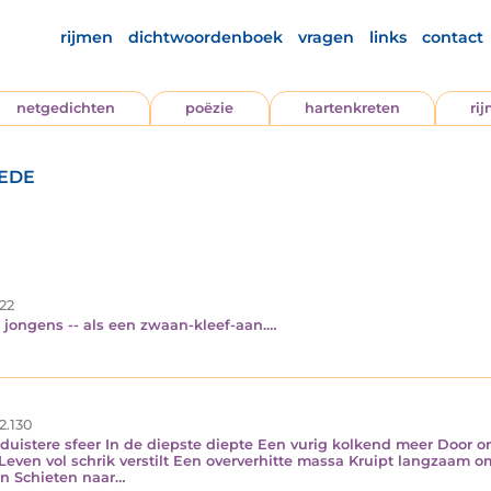
rijmen
dichtwoordenboek
vragen
links
contact
netgedichten
poëzie
hartenkreten
ri
ede
22
 jongens -- als een zwaan-kleef-aan.…
2.130
n duistere sfeer In de diepste diepte Een vurig kolkend meer Doo
n Leven vol schrik verstilt Een oververhitte massa Kruipt langzaa
n Schieten naar…