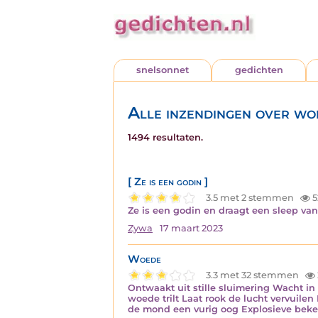
snelsonnet
gedichten
Alle inzendingen over wo
1494 resultaten.
[ Ze is een godin ]
3.5 met 2 stemmen
5
Ze is een godin en draagt een sleep van
Zywa
17 maart 2023
Woede
3.3 met 32 stemmen
Ontwaakt uit stille sluimering Wacht i
woede trilt Laat rook de lucht vervuile
de mond een vurig oog Explosieve beke