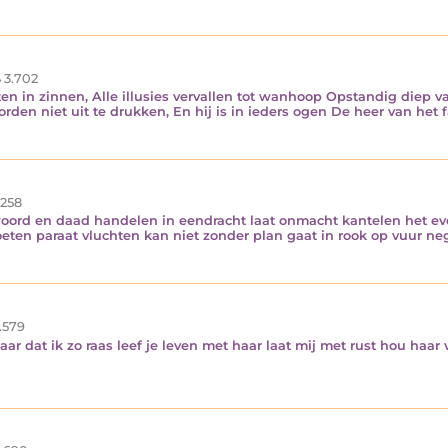
3.702
en in zinnen, Alle illusies vervallen tot wanhoop Opstandig diep 
en niet uit te drukken, En hij is in ieders ogen De heer van het 
.258
oord en daad handelen in eendracht laat onmacht kantelen het eve
ten paraat vluchten kan niet zonder plan gaat in rook op vuur n
.579
aar dat ik zo raas leef je leven met haar laat mij met rust hou haa