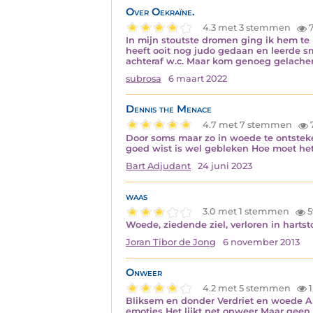
Over Oekraïne.
4.3 met 3 stemmen
7
In mijn stoutste dromen ging ik hem te li
heeft ooit nog judo gedaan en leerde s
achteraf w.c. Maar kom genoeg gelachen
subrosa
6 maart 2022
Dennis the Menace
4.7 met 7 stemmen
7
Door soms maar zo in woede te ontsteke
goed wist is wel gebleken Hoe moet het
Bart Adjudant
24 juni 2023
waas
3.0 met 1 stemmen
5
Woede, ziedende ziel, verloren in hartst
Joran Tibor de Jong
6 november 2013
Onweer
4.2 met 5 stemmen
1
Bliksem en donder Verdriet en woede Al
emoties Het lijkt net onweer Maar geen