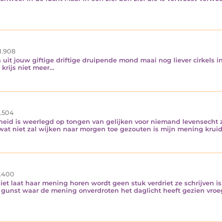
1.908
uit jouw giftige driftige druipende mond maai nog liever cirkels i
 krijs niet meer…
.504
eid is weerlegd op tongen van gelijken voor niemand levensecht zi
at niet zal wijken naar morgen toe gezouten is mijn mening kruid
.400
iet laat haar mening horen wordt geen stuk verdriet ze schrijven i
 gunst waar de mening onverdroten het daglicht heeft gezien vroe