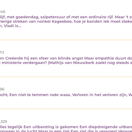
46
jf, met goedendag, salpeterzuur of met een ordinaire rijf. Maar ‘t z
merige streken van nonkel Kageebee, hoe je banden lek moet steken
, Vladi is…
11
n Creëerde hij een sfeer van blinde angst Maar empathie duurt doo
 ministerie verdergaan? (Mathijs van Nieuwkerk zoekt nog steeds
96
ocht, Een niet te temmen rode waas, Verloren in het verloren zijn, 
.329
les tegelijk Een uitbarsting is gekomen Een diepdreigende uitba
 onweer in de lucht Maar in een ziel Een ziel die is verwoest Verw