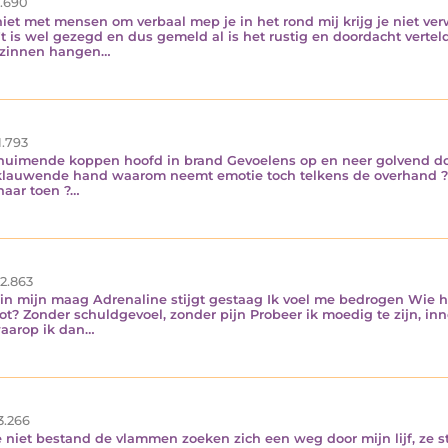
.690
niet met mensen om verbaal mep je in het rond mij krijg je niet 
t is wel gezegd en dus gemeld al is het rustig en doordacht verteld
ie zinnen hangen…
1.793
uimende koppen hoofd in brand Gevoelens op en neer golvend door l
auwende hand waarom neemt emotie toch telkens de overhand ? I
naar toen ?…
2.863
 in mijn maag Adrenaline stijgt gestaag Ik voel me bedrogen Wie h
ot? Zonder schuldgevoel, zonder pijn Probeer ik moedig te zijn, inne
aarop ik dan…
3.266
efde niet bestand de vlammen zoeken zich een weg door mijn lijf, z