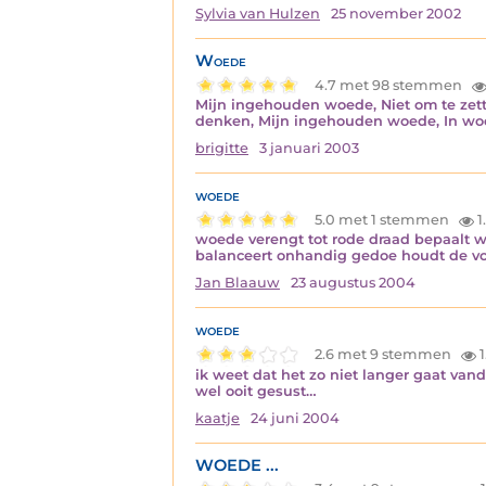
Sylvia van Hulzen
25 november 2002
Woede
4.7 met 98 stemmen
Mijn ingehouden woede, Niet om te zett
denken, Mijn ingehouden woede, In woord
brigitte
3 januari 2003
woede
5.0 met 1 stemmen
1
woede verengt tot rode draad bepaalt w
balanceert onhandig gedoe houdt de voe
Jan Blaauw
23 augustus 2004
woede
2.6 met 9 stemmen
1
ik weet dat het zo niet langer gaat vand
wel ooit gesust…
kaatje
24 juni 2004
WOEDE ...