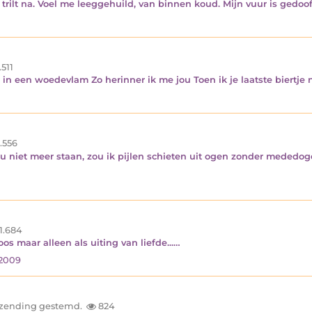
 trilt na. Voel me leeggehuild, van binnen koud. Mijn vuur is gedoo
.511
 een woedevlam Zo herinner ik me jou Toen ik je laatste biertje
.556
u niet meer staan, zou ik pijlen schieten uit ogen zonder mededo
1.684
os maar alleen als uiting van liefde...…
2009
inzending gestemd.
824