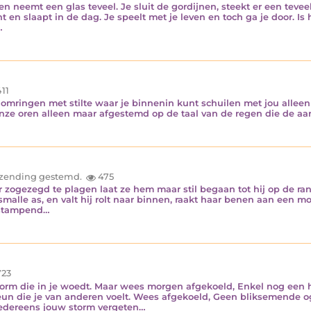
n neemt een glas teveel. Je sluit de gordijnen, steekt er een teve
 en slaapt in de dag. Je speelt met je leven en toch ga je door. Is 
…
11
 omringen met stilte waar je binnenin kunt schuilen met jou allee
ze oren alleen maar afgestemd op de taal van de regen die de aarde
inzending gestemd.
475
 zogezegd te plagen laat ze hem maar stil begaan tot hij op de rand
smalle as, en valt hij rolt naar binnen, raakt haar benen aan een m
 stampend…
23
orm die in je woedt. Maar wees morgen afgekoeld, Enkel nog een 
eun die je van anderen voelt. Wees afgekoeld, Geen bliksemende 
iedereens jouw storm vergeten…