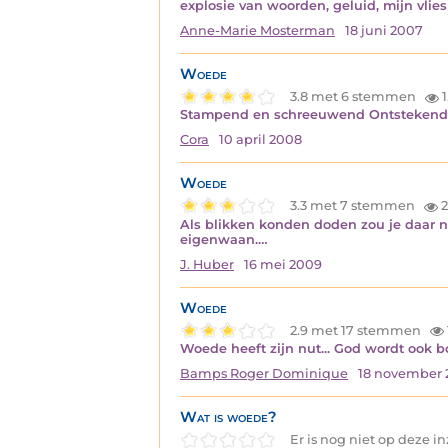
explosie van woorden, geluid, mijn vlies
Anne-Marie Mosterman
18 juni 2007
Woede
3.8 met 6 stemmen
1
Stampend en schreeuwend Ontstekend in
Cora
10 april 2008
Woede
3.3 met 7 stemmen
2
Als blikken konden doden zou je daar n
eigenwaan.…
J. Huber
16 mei 2009
Woede
2.9 met 17 stemmen
Woede heeft zijn nut... God wordt ook bo
Bamps Roger Dominique
18 november 
Wat is woede?
Er is nog niet op deze 