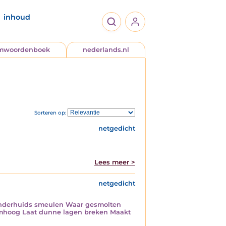
inhoud
jmwoordenboek
nederlands.nl
Sorteren op:
netgedicht
Lees meer >
netgedicht
r onderhuids smeulen Waar gesmolten
m omhoog Laat dunne lagen breken Maakt