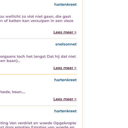
hartenkreet
ou wellicht zo vlot niet gaan, die gast
 of katten kan verzuipen in een vieze
Lees meer >
snelsonnet
rgaans toch het langst Dat hij dat niet
 een baan)…
Lees meer >
hartenkreet
Woede, traan.…
Lees meer >
hartenkreet
rsting Van verdriet en woede Opgekropte
oest door emoties Emoties van woede en