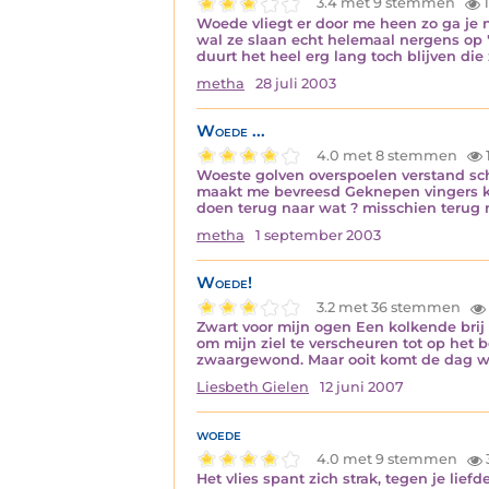
3.4 met 9 stemmen
1
Woede vliegt er door me heen zo ga je 
wal ze slaan echt helemaal nergens op '
duurt het heel erg lang toch blijven d
metha
28 juli 2003
Woede ...
4.0 met 8 stemmen
Woeste golven overspoelen verstand sch
maakt me bevreesd Geknepen vingers kl
doen terug naar wat ? misschien terug 
metha
1 september 2003
Woede!
3.2 met 36 stemmen
Zwart voor mijn ogen Een kolkende brij
om mijn ziel te verscheuren tot op het b
zwaargewond. Maar ooit komt de dag w
Liesbeth Gielen
12 juni 2007
woede
4.0 met 9 stemmen
Het vlies spant zich strak, tegen je li