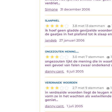
verdriet…
Simone
31 december 2006
slaapwel
3.8 met 13 stemmen
ik hoef geen gladde gevijzelde woorden 
de gaatjes in het plafond tot ik slaap en
jandeb
27 januari 2006
ongezouten mening...
3.0 met 7 stemmen
1
ongezouten lijkt de mening die in waarh
een gevoel van falen zwaar onderkend w
danny cant.
6 juli 2005
verdraaide woorden
2.7 met 9 stemmen
1
in verdraaide woorden liegt de leugen n
vorm ze in het wachten als welwillende
geniet…
danny cant.
1 juli 2005