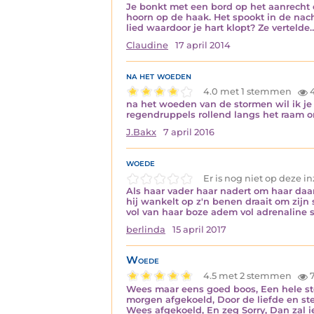
Je bonkt met een bord op het aanrecht e
hoorn op de haak. Het spookt in de nacht
lied waardoor je hart klopt? Ze vertelde
Claudine
17 april 2014
na het woeden
4.0 met 1 stemmen
4
na het woeden van de stormen wil ik je
regendruppels rollend langs het raam on
J.Bakx
7 april 2016
woede
Er is nog niet op deze 
Als haar vader haar nadert om haar daar
hij wankelt op z'n benen draait om zijn 
vol van haar boze adem vol adrenaline
berlinda
15 april 2017
Woede
4.5 met 2 stemmen
7
Wees maar eens goed boos, Een hele st
morgen afgekoeld, Door de liefde en st
Wees afgekoeld, En zeg Sorry, Dan zal 