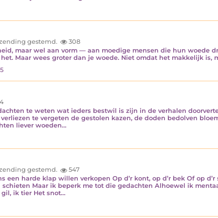
inzending gestemd.
308
heid, maar wel aan vorm — aan moedige mensen die hun woede dra
en het. Maar wees groter dan je woede. Niet omdat het makkelijk is,
25
4
chten te weten wat ieders bestwil is zijn in de verhalen doorverte
m verliezen te vergeten de gestolen kazen, de doden bedolven bloe
chten liever woeden…
inzending gestemd.
547
een harde klap willen verkopen Op d’r kont, op d’r bek Of op d’r 
 schieten Maar ik beperk me tot die gedachten Alhoewel ik menta
il, ik tier Het snot…