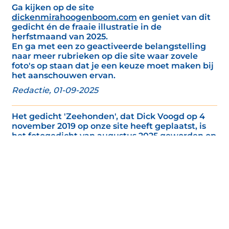
Ga kijken op de site
dickenmirahoogenboom.com
en geniet van dit
gedicht én de fraaie illustratie in de
herfstmaand van 2025.
En ga met een zo geactiveerde belangstelling
naar meer rubrieken op die site waar zovele
foto's op staan dat je een keuze moet maken bij
het aanschouwen ervan.
Redactie, 01-09-2025
Het gedicht 'Zeehonden', dat Dick Voogd op 4
november 2019 op onze site heeft geplaatst, is
het fotogedicht van augustus 2025 geworden op
de eminente fotosite van de voortvarende
fotografen Mira Diels en Dick Hoogenboom.
Ga zo snel je kan naar
dickenmirahoogenboom.com
en geniet van dit
gedicht én de fraaie illustratie in de oogstmaand
van 2025.
En ga met een zo geactiveerde belangstelling
naar meer rubrieken op die site waar zovele