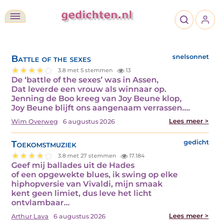
Battle of the sexes
snelsonnet
3.8 met 5 stemmen
13
De ‘battle of the sexes’ was in Assen,
Dat leverde een vrouw als winnaar op.
Jenning de Boo kreeg van Joy Beune klop,
Joy Beune blijft ons aangenaam verrassen.…
Lees meer >
Wim Overweg
6 augustus 2026
Toekomstmuziek
gedicht
3.8 met 27 stemmen
17.184
Geef mij ballades uit de Hades
of een opgewekte blues, ik swing op elke
hiphopversie van Vivaldi, mijn smaak
kent geen limiet, dus leve het licht
ontvlambaar…
Lees meer >
Arthur Lava
6 augustus 2026