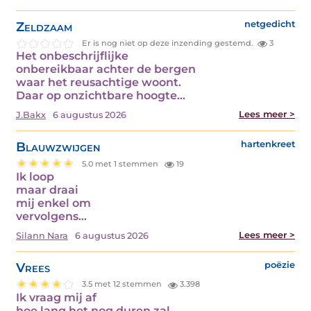
Zeldzaam
netgedicht
Er is nog niet op deze inzending gestemd.
3
Het onbeschrijflijke
onbereikbaar achter de bergen
waar het reusachtige woont.
Daar op onzichtbare hoogte…
Lees meer >
J.Bakx
6 augustus 2026
Blauwzwijgen
hartenkreet
5.0 met 1 stemmen
19
Ik loop
maar draai
mij enkel om
vervolgens…
Lees meer >
Silann Nara
6 augustus 2026
Vrees
poëzie
3.5 met 12 stemmen
3.398
Ik vraag mij af
hoe lang het nog duren zal