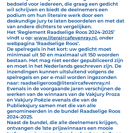
bedoeld voor iedereen, die graag een gedicht
wil schrijven en biedt de deelnemers een
podium om hun literaire werk door een
deskundige jury te laten beoordelen en met dat
van andere dichters te vergelijken.
Het ‘Reglement Raadselige Roos 2024-2025’
vindt u op:
www.literaircafevenray.nl
, onder
webpagina ‘Raadselige Roos’.
De spelregels in het kort: uw gedicht moet
minimaal uit 50 en maximaal uit 150 woorden
bestaan. Het mag niet eerder gepubliceerd zijn
en moet in het Nederlands geschreven zijn. De
inzendingen kunnen uitsluitend volgens de
spelregels en per e-mail worden ingezonden
naar: raadseligeroos@literaircafevenray.nl
Evenals in de voorgaande jaren verschijnen de
werken van de winnaars van de Vakjury Proza
en Vakjury Poëzie evenals die van de
Publieksjury samen met die van alle
genomineerden in de bundel Raadselige Roos
2024-2025.
Naast de bundel, die alle deelnemers krijgen,
ontvangen de 1ste prijswinnaars een mooie