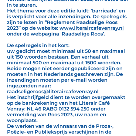
in te sturen.
Het thema voor deze editie luidt: ‘barricade’ en
is verplicht voor alle inzendingen. De spelregels
zijn te lezen in “Reglement Raadselige Roos
2023” op de website:
www.literaircafevenray.nl
onder de webpagina ‘Raadselige Roos’.
De spelregels in het kort:
uw gedicht moet minimaal uit 50 en maximaal
uit 150 woorden bestaan. Een verhaal uit
minimaal 500 en maximaal uit 1500 woorden.
Beide mogen niet eerder gepubliceerd zijn en
moeten in het Nederlands geschreven zijn. De
inzendingen moeten per e-mail worden
ingezonden naar:
raadseligeroos@literaircafevenray.nl
Het inschrijfgeld dient te worden overgemaakt
op de bankrekening van het Literair Café
Venray: NL 46 RABO 0132 594 250 onder
vermelding van Roos 2023, uw naam en
woonplaats.
De werken van de winnaars van de Proza-,
Poëzie- en Publieksprijs verschijnen in de