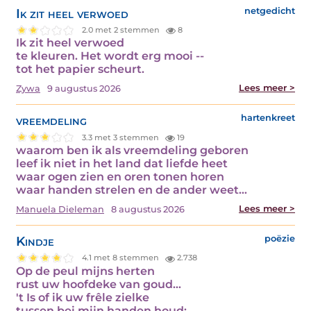
Ik zit heel verwoed
netgedicht
2.0 met 2 stemmen
8
Ik zit heel verwoed
te kleuren. Het wordt erg mooi --
tot het papier scheurt.
Lees meer >
Zywa
9 augustus 2026
vreemdeling
hartenkreet
3.3 met 3 stemmen
19
waarom ben ik als vreemdeling geboren
leef ik niet in het land dat liefde heet
waar ogen zien en oren tonen horen
waar handen strelen en de ander weet…
Lees meer >
Manuela Dieleman
8 augustus 2026
Kindje
poëzie
4.1 met 8 stemmen
2.738
Op de peul mijns herten
rust uw hoofdeke van goud...
't Is of ik uw frêle zielke
tussen bei mijn handen houd:…