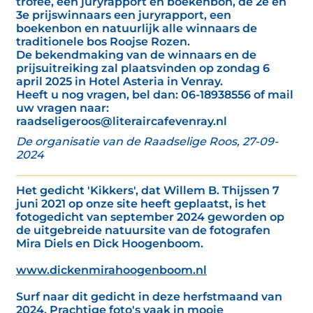
trofee, een juryrapport en boekenbon, de 2e en
3e prijswinnaars een juryrapport, een
boekenbon en natuurlijk alle winnaars de
traditionele bos Roojse Rozen.
De bekendmaking van de winnaars en de
prijsuitreiking zal plaatsvinden op zondag 6
april 2025 in Hotel Asteria in Venray.
Heeft u nog vragen, bel dan: 06-18938556 of mail
uw vragen naar:
raadseligeroos@literaircafevenray.nl
De organisatie van de Raadselige Roos, 27-09-
2024
Het gedicht 'Kikkers', dat Willem B. Thijssen 7
juni 2021 op onze site heeft geplaatst, is het
fotogedicht van september 2024 geworden op
de uitgebreide natuursite van de fotografen
Mira Diels en Dick Hoogenboom.
www.dickenmirahoogenboom.nl
Surf naar dit gedicht in deze herfstmaand van
2024. Prachtige foto's vaak in mooie