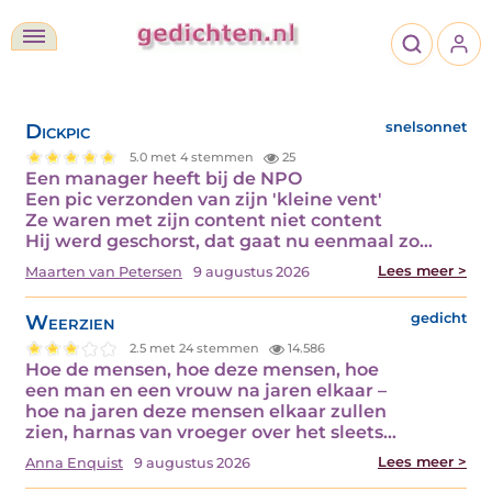
Dickpic
snelsonnet
5.0 met 4 stemmen
25
Een manager heeft bij de NPO
Een pic verzonden van zijn 'kleine vent'
Ze waren met zijn content niet content
Hij werd geschorst, dat gaat nu eenmaal zo…
Lees meer >
Maarten van Petersen
9 augustus 2026
Weerzien
gedicht
2.5 met 24 stemmen
14.586
Hoe de mensen, hoe deze mensen, hoe
een man en een vrouw na jaren elkaar –
hoe na jaren deze mensen elkaar zullen
zien, harnas van vroeger over het sleets…
Lees meer >
Anna Enquist
9 augustus 2026