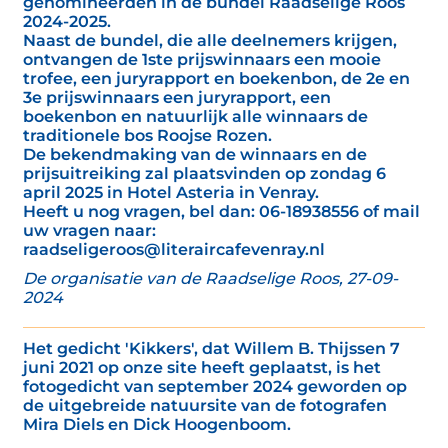
genomineerden in de bundel Raadselige Roos
2024-2025.
Naast de bundel, die alle deelnemers krijgen,
ontvangen de 1ste prijswinnaars een mooie
trofee, een juryrapport en boekenbon, de 2e en
3e prijswinnaars een juryrapport, een
boekenbon en natuurlijk alle winnaars de
traditionele bos Roojse Rozen.
De bekendmaking van de winnaars en de
prijsuitreiking zal plaatsvinden op zondag 6
april 2025 in Hotel Asteria in Venray.
Heeft u nog vragen, bel dan: 06-18938556 of mail
uw vragen naar:
raadseligeroos@literaircafevenray.nl
De organisatie van de Raadselige Roos, 27-09-
2024
Het gedicht 'Kikkers', dat Willem B. Thijssen 7
juni 2021 op onze site heeft geplaatst, is het
fotogedicht van september 2024 geworden op
de uitgebreide natuursite van de fotografen
Mira Diels en Dick Hoogenboom.