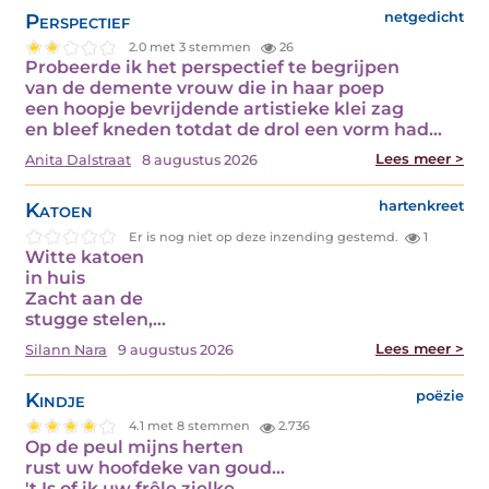
Perspectief
netgedicht
2.0 met 3 stemmen
26
Probeerde ik het perspectief te begrijpen
van de demente vrouw die in haar poep
een hoopje bevrijdende artistieke klei zag
en bleef kneden totdat de drol een vorm had…
Lees meer >
Anita Dalstraat
8 augustus 2026
Katoen
hartenkreet
Er is nog niet op deze inzending gestemd.
1
Witte katoen
in huis
Zacht aan de
stugge stelen,…
Lees meer >
Silann Nara
9 augustus 2026
Kindje
poëzie
4.1 met 8 stemmen
2.736
Op de peul mijns herten
rust uw hoofdeke van goud...
't Is of ik uw frêle zielke