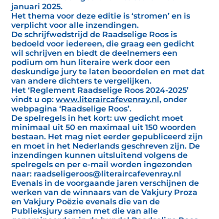
januari 2025.
Het thema voor deze editie is ‘stromen’ en is
verplicht voor alle inzendingen.
De schrijfwedstrijd de Raadselige Roos is
bedoeld voor iedereen, die graag een gedicht
wil schrijven en biedt de deelnemers een
podium om hun literaire werk door een
deskundige jury te laten beoordelen en met dat
van andere dichters te vergelijken.
Het ‘Reglement Raadselige Roos 2024-2025’
vindt u op:
www.literaircafevenray.nl
, onder
webpagina ‘Raadselige Roos’.
De spelregels in het kort: uw gedicht moet
minimaal uit 50 en maximaal uit 150 woorden
bestaan. Het mag niet eerder gepubliceerd zijn
en moet in het Nederlands geschreven zijn. De
inzendingen kunnen uitsluitend volgens de
spelregels en per e-mail worden ingezonden
naar: raadseligeroos@literaircafevenray.nl
Evenals in de voorgaande jaren verschijnen de
werken van de winnaars van de Vakjury Proza
en Vakjury Poëzie evenals die van de
Publieksjury samen met die van alle