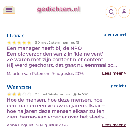
Dickpic
snelsonnet
5.0 met 2 stemmen
15
Een manager heeft bij de NPO
Een pic verzonden van zijn 'kleine vent'
Ze waren met zijn content niet content
Hij werd geschorst, dat gaat nu eenmaal zo…
Lees meer >
Maarten van Petersen
9 augustus 2026
Weerzien
gedicht
2.5 met 24 stemmen
14.582
Hoe de mensen, hoe deze mensen, hoe
een man en een vrouw na jaren elkaar –
hoe na jaren deze mensen elkaar zullen
zien, harnas van vroeger over het sleets…
Lees meer >
Anna Enquist
9 augustus 2026