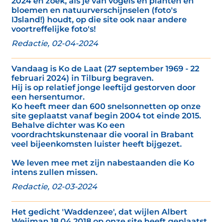
2024 en zoek, als je van vogels en planten en
bloemen en natuurverschijnselen (foto's
IJsland!) houdt, op die site ook naar andere
voortreffelijke foto's!
Redactie, 02-04-2024
Vandaag is Ko de Laat (27 september 1969 - 22
februari 2024) in Tilburg begraven.
Hij is op relatief jonge leeftijd gestorven door
een hersentumor.
Ko heeft meer dan 600 snelsonnetten op onze
site geplaatst vanaf begin 2004 tot einde 2015.
Behalve dichter was Ko een
voordrachtskunstenaar die vooral in Brabant
veel bijeenkomsten luister heeft bijgezet.
We leven mee met zijn nabestaanden die Ko
intens zullen missen.
Redactie, 02-03-2024
Het gedicht 'Waddenzee', dat wijlen Albert
Weijman 18 04 2018 op onze site heeft geplaatst,