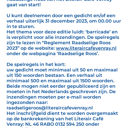
gaat van start!
U kunt deelnemen door een gedicht en/of een
verhaal uiterlijk 31 december 2023, om 00.00 uur
in te sturen.
Het thema voor deze editie luidt: ‘barricade’ en
is verplicht voor alle inzendingen. De spelregels
zijn te lezen in “Reglement Raadselige Roos
2023” op de website:
www.literaircafevenray.nl
onder de webpagina ‘Raadselige Roos’.
De spelregels in het kort:
uw gedicht moet minimaal uit 50 en maximaal
uit 150 woorden bestaan. Een verhaal uit
minimaal 500 en maximaal uit 1500 woorden.
Beide mogen niet eerder gepubliceerd zijn en
moeten in het Nederlands geschreven zijn. De
inzendingen moeten per e-mail worden
ingezonden naar:
raadseligeroos@literaircafevenray.nl
Het inschrijfgeld dient te worden overgemaakt
op de bankrekening van het Literair Café
Venray: NL 46 RABO 0132 594 250 onder