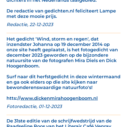
dichters in het Nederlands taalgebied.’
De redactie van gedichten.nl feliciteert Lampe
met deze mooie prijs.
Redactie, 22-12-2023
Het gedicht 'Wind, storm en regen', dat
inzendster Johanna op 19 december 2014 op
onze site heeft geplaatst, is het fotogedicht van
december 2023 geworden op de bijzondere
natuursite van de fotografen Mira Diels en Dick
Hoogenboom.
Surf naar dit herfstgedicht in deze wintermaand
en ga ook elders op die site kijken naar
bewonderenswaardige natuurfoto's!
htts://
www.dickenmirahoogenboom.nl
Fotoredactie, 01-12-2023
De 31ste editie van de schrijfwedstrijd van de
Raadselige Roos van het Literair Café Venray