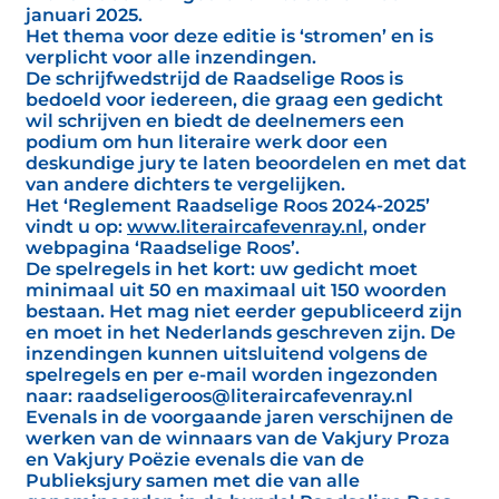
januari 2025.
Het thema voor deze editie is ‘stromen’ en is
verplicht voor alle inzendingen.
De schrijfwedstrijd de Raadselige Roos is
bedoeld voor iedereen, die graag een gedicht
wil schrijven en biedt de deelnemers een
podium om hun literaire werk door een
deskundige jury te laten beoordelen en met dat
van andere dichters te vergelijken.
Het ‘Reglement Raadselige Roos 2024-2025’
vindt u op:
www.literaircafevenray.nl
, onder
webpagina ‘Raadselige Roos’.
De spelregels in het kort: uw gedicht moet
minimaal uit 50 en maximaal uit 150 woorden
bestaan. Het mag niet eerder gepubliceerd zijn
en moet in het Nederlands geschreven zijn. De
inzendingen kunnen uitsluitend volgens de
spelregels en per e-mail worden ingezonden
naar: raadseligeroos@literaircafevenray.nl
Evenals in de voorgaande jaren verschijnen de
werken van de winnaars van de Vakjury Proza
en Vakjury Poëzie evenals die van de
Publieksjury samen met die van alle