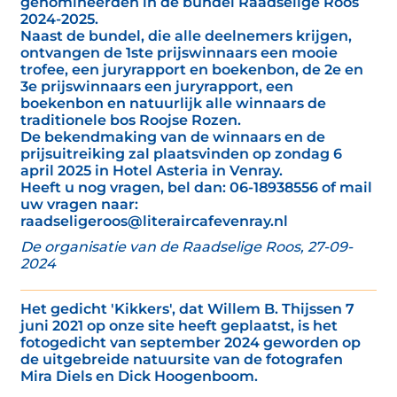
genomineerden in de bundel Raadselige Roos
2024-2025.
Naast de bundel, die alle deelnemers krijgen,
ontvangen de 1ste prijswinnaars een mooie
trofee, een juryrapport en boekenbon, de 2e en
3e prijswinnaars een juryrapport, een
boekenbon en natuurlijk alle winnaars de
traditionele bos Roojse Rozen.
De bekendmaking van de winnaars en de
prijsuitreiking zal plaatsvinden op zondag 6
april 2025 in Hotel Asteria in Venray.
Heeft u nog vragen, bel dan: 06-18938556 of mail
uw vragen naar:
raadseligeroos@literaircafevenray.nl
De organisatie van de Raadselige Roos, 27-09-
2024
Het gedicht 'Kikkers', dat Willem B. Thijssen 7
juni 2021 op onze site heeft geplaatst, is het
fotogedicht van september 2024 geworden op
de uitgebreide natuursite van de fotografen
Mira Diels en Dick Hoogenboom.