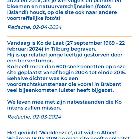
2024 en zoek, als je van vogels en planten en
bloemen en natuurverschijnselen (foto's
IJsland!) houdt, op die site ook naar andere
voortreffelijke foto's!
Redactie, 02-04-2024
Vandaag is Ko de Laat (27 september 1969 - 22
februari 2024) in Tilburg begraven.
Hij is op relatief jonge leeftijd gestorven door
een hersentumor.
Ko heeft meer dan 600 snelsonnetten op onze
site geplaatst vanaf begin 2004 tot einde 2015.
Behalve dichter was Ko een
voordrachtskunstenaar die vooral in Brabant
veel bijeenkomsten luister heeft bijgezet.
We leven mee met zijn nabestaanden die Ko
intens zullen missen.
Redactie, 02-03-2024
Het gedicht 'Waddenzee', dat wijlen Albert
Weijman 18 04 2018 op onze site heeft geplaatst,