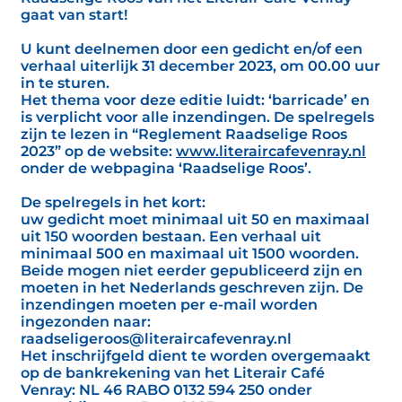
gaat van start!
U kunt deelnemen door een gedicht en/of een
verhaal uiterlijk 31 december 2023, om 00.00 uur
in te sturen.
Het thema voor deze editie luidt: ‘barricade’ en
is verplicht voor alle inzendingen. De spelregels
zijn te lezen in “Reglement Raadselige Roos
2023” op de website:
www.literaircafevenray.nl
onder de webpagina ‘Raadselige Roos’.
De spelregels in het kort:
uw gedicht moet minimaal uit 50 en maximaal
uit 150 woorden bestaan. Een verhaal uit
minimaal 500 en maximaal uit 1500 woorden.
Beide mogen niet eerder gepubliceerd zijn en
moeten in het Nederlands geschreven zijn. De
inzendingen moeten per e-mail worden
ingezonden naar:
raadseligeroos@literaircafevenray.nl
Het inschrijfgeld dient te worden overgemaakt
op de bankrekening van het Literair Café
Venray: NL 46 RABO 0132 594 250 onder