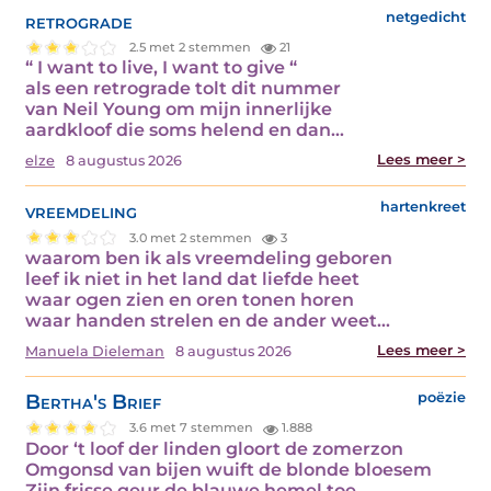
retrograde
netgedicht
2.5 met 2 stemmen
21
“ I want to live, I want to give “
als een retrograde tolt dit nummer
van Neil Young om mijn innerlijke
aardkloof die soms helend en dan…
Lees meer >
elze
8 augustus 2026
vreemdeling
hartenkreet
3.0 met 2 stemmen
3
waarom ben ik als vreemdeling geboren
leef ik niet in het land dat liefde heet
waar ogen zien en oren tonen horen
waar handen strelen en de ander weet…
Lees meer >
Manuela Dieleman
8 augustus 2026
Bertha's Brief
poëzie
3.6 met 7 stemmen
1.888
Door ‘t loof der linden gloort de zomerzon
Omgonsd van bijen wuift de blonde bloesem
Zijn frisse geur de blauwe hemel toe.