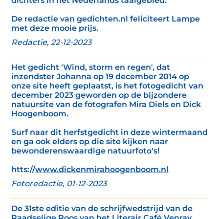
dichters in het Nederlands taalgebied.’
De redactie van gedichten.nl feliciteert Lampe
met deze mooie prijs.
Redactie, 22-12-2023
Het gedicht 'Wind, storm en regen', dat
inzendster Johanna op 19 december 2014 op
onze site heeft geplaatst, is het fotogedicht van
december 2023 geworden op de bijzondere
natuursite van de fotografen Mira Diels en Dick
Hoogenboom.
Surf naar dit herfstgedicht in deze wintermaand
en ga ook elders op die site kijken naar
bewonderenswaardige natuurfoto's!
htts://
www.dickenmirahoogenboom.nl
Fotoredactie, 01-12-2023
De 31ste editie van de schrijfwedstrijd van de
Raadselige Roos van het Literair Café Venray