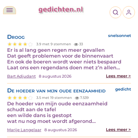
Droog
snelsonnet
3.9 met 9 stemmen
33
Er is al lang geen regen meer gevallen
Dat geeft problemen voor de binnenvaart
En ook de boeren wordt weer niets bespaard
Laat ons een regendans doen met z’n allen…
Lees meer >
Bart Adjudant
8 augustus 2026
De hoeder van mijn oude eenzaamheid
gedicht
3.5 met 19 stemmen
7.539
De hoeder van mijn oude eenzaamheid
schudt aan de tafel
een wilde dans is gestopt
wat nu nog moet wordt afgerond…
Lees meer >
Marije Langelaar
8 augustus 2026