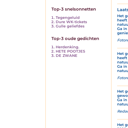
Top-3 snelsonnetten
Laat
Het g
Tegengeluid
heeft
Dure WK-tickets
natuu
Gulle geliefdes
Ga in
genie
Top-3 oude gedichten
Fotor
Herdenking.
HETE POOTJES
Het g
DE ZWANE
heeft
natuu
Ga in
natuu
Fotor
Het g
gewor
Ga in
natuu
Redac
Het g