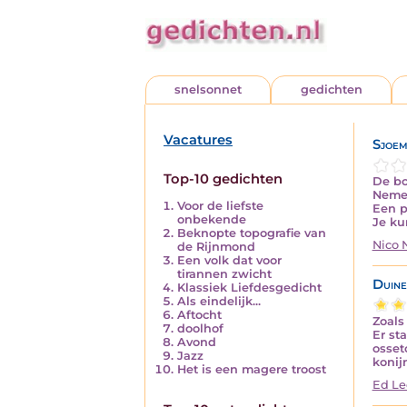
snelsonnet
gedichten
Vacatures
Sjoem
Top-10 gedichten
De bo
Nemen
Voor de liefste
Een p
onbekende
Je ku
Beknopte topografie van
Nico
de Rijnmond
Een volk dat voor
tirannen zwicht
Duine
Klassiek Liefdesgedicht
Als eindelijk...
Aftocht
Zoals 
doolhof
Er st
Avond
osse
Jazz
konij
Het is een magere troost
Ed Le