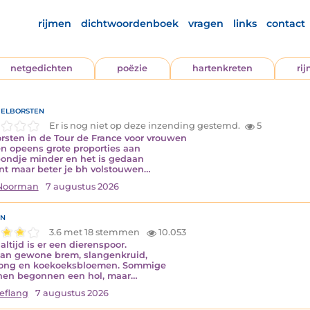
rijmen
dichtwoordenboek
vragen
links
contact
netgedichten
poëzie
hartenkreten
ri
elborsten
Er is nog niet op deze inzending gestemd.
5
rsten in de Tour de France voor vrouwen
 opeens grote proporties aan
ondje minder en het is gedaan
nt maar beter je bh volstouwen…
 Noorman
7 augustus 2026
n
3.6 met 18 stemmen
10.053
altijd is er een dierenspoor.
aan gewone brem, slangenkruid,
tong en koekoeksbloemen. Sommige
nen begonnen een hol, maar…
eflang
7 augustus 2026