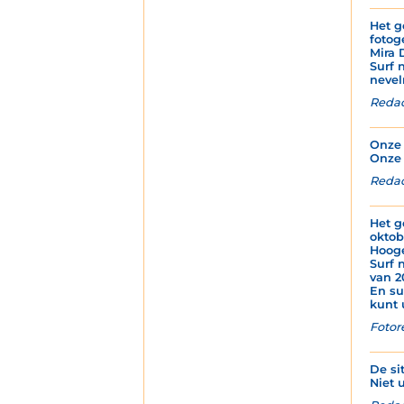
Het g
fotog
Mira 
Surf 
nevel
Redac
Onze 
Onze 
Redac
Het g
oktob
Hoog
Surf 
van 2
En su
kunt 
Fotor
De si
Niet u