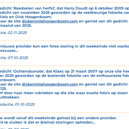
edicht 'Raadselen van herfst', dat Harry Daudt op 6 oktober 2009 op 
edicht van november 2025 geworden op de veelkleurige fotosite va
Diels en Dick Hoogenboom.
naar de site
dickenmirahoogenboom.com
en geniet van dit gedicht é
maand van 2025.
tie, 02-11-2025
nieuwe provider kon een forse storing in dit weekeinde niet voor
excuses...
tie, 07-10-2025
edicht 'Ochtendsonate', dat Klaes op 21 maart 2007 op onze site hee
er 2025 geworden op de boeiende fotosite van de enthousiaste foto
enboom.
naar de site
dickenmirahoogenboom.com
en geniet van dit gedicht 
025.
rf door naar meer rubrieken op die site waar zovele foto's op staan
uittrekken.
edactie, 01-10-2025
te wordt vanaf dit weekeinde gehost bij een andere provider.
it te sluiten is dat er (kleine) storingen optreden...