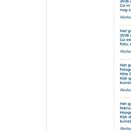
2026 
Ga in
nog s
Redac
Het g
2026 
Ga ee
foto, 
Redac
Het g
fotog
Mira 
Kijk 
kunstz
Redac
Het g
febru
Hoog
Kijk 
kunst
Redac