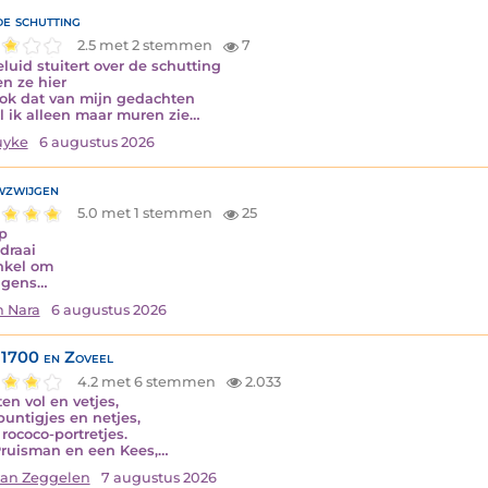
de schutting
2.5 met 2 stemmen
7
eluid stuitert over de schutting
n ze hier
ok dat van mijn gedachten
jl ik alleen maar muren zie…
uyke
6 augustus 2026
zwijgen
5.0 met 1 stemmen
25
op
draai
nkel om
lgens…
n Nara
6 augustus 2026
1700 en Zoveel
4.2 met 6 stemmen
2.033
en vol en vetjes,
puntigjes en netjes,
rococo-portretjes.
ruisman en een Kees,…
van Zeggelen
7 augustus 2026