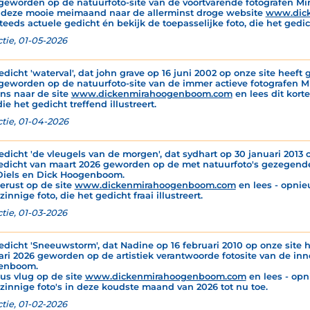
geworden op de natuurfoto-site van de voortvarende fotografen M
 deze mooie meimaand naar de allerminst droge website
www.dic
teeds actuele gedicht én bekijk de toepasselijke foto, die het gedich
tie, 01-05-2026
edicht 'waterval', dat john grave op 16 juni 2002 op onze site heeft g
geworden op de natuurfoto-site van de immer actieve fotografen 
ns naar de site
www.dickenmirahoogenboom.com
en lees dit korte
die het gedicht treffend illustreert.
tie, 01-04-2026
edicht 'de vleugels van de morgen', dat sydhart op 30 januari 2013 o
edicht van maart 2026 geworden op de met natuurfoto's gezegende
Diels en Dick Hoogenboom.
gerust op de site
www.dickenmirahoogenboom.com
en lees - opnie
innige foto, die het gedicht fraai illustreert.
tie, 01-03-2026
edicht 'Sneeuwstorm', dat Nadine op 16 februari 2010 op onze site h
ari 2026 geworden op de artistiek verantwoorde fotosite van de inn
enboom.
dus vlug op de site
www.dickenmirahoogenboom.com
en lees - opn
zinnige foto's in deze koudste maand van 2026 tot nu toe.
tie, 01-02-2026