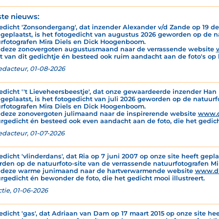
ste nieuws:
edicht 'Zonsondergang', dat inzender Alexander v/d Zande op 19 de
 geplaatst, is het fotogedicht van augustus 2026 geworden op de n
rfotografen Mira Diels en Dick Hoogenboom.
 deze zonovergoten augustusmaand naar de verrassende website
t van dit gedichtje én besteed ook ruim aandacht aan de foto's op 
edacteur, 01-08-2026
edicht ''t Lieveheersbeestje', dat onze gewaardeerde inzender Han M
 geplaatst, is het fotogedicht van juli 2026 geworden op de natuur
rfotografen Mira Diels en Dick Hoogenboom.
 deze zonovergoten julimaand naar de inspirerende website
www.d
rgedicht én besteed ook even aandacht aan de foto, die het gedicht
edacteur, 01-07-2026
edicht 'vlinderdans', dat Ria op 7 juni 2007 op onze site heeft gepla
den op de natuurfoto-site van de verrassende natuurfotografen M
 deze warme junimaand naar de hartverwarmende website
www.d
rgedicht én bewonder de foto, die het gedicht mooi illustreert.
tie, 01-06-2026
edicht 'gas', dat Adriaan van Dam op 17 maart 2015 op onze site hee