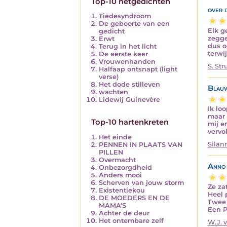
Top-10 netgedichten
over 
Tiedesyndroom
De geboorte van een
Elk g
gedicht
zegge
Erwt
dus o
Terug in het licht
terwi
De eerste keer
Vrouwenhanden
S. Str
Halfaap ontsnapt (light
verse)
Het dode stilleven
Blauw
wachten
Lidewij Guinevère
Ik lo
maar 
Top-10 hartenkreten
mij e
vervo
Het einde
Silan
PENNEN IN PLAATS VAN
PILLEN
Overmacht
Anno 
Onbezorgdheid
Anders mooi
Scherven van jouw storm
Ze zat
Existentiekou
Heel 
DE MOEDERS EN DE
Twee 
MAMA'S
Een P
Achter de deur
Het ontembare zelf
W.J. 