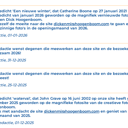
edicht 'Een nieuwe winter', dat Catherine Boone op 27 januari 2021 o
edicht van januari 2026 geworden op de magnifiek vernieuwde fotos
 en Dick Hoogenboom.
ezelf de moeite naar de site
dickenmirahoogenboom.com
te gaan e
zinnige foto's in de openingsmaand van 2026.
tie, 01-01-2026
dactie wenst degenen die meewerken aan deze site en de bezoeker
zaam 2026!
ie, 31-12-2025
dactie wenst degenen die meewerken aan deze site en de bezoeker
eest!
tie, 25-12-2025
edicht 'waterval', dat John Grave op 16 juni 2002 op onze site heeft 
ber 2025 geworden op de magnifieke fotosite van de creatieve foto
enboom.
k met aandacht de site
dickenmirahoogenboom.com
en geniet van d
maand van 2025.
edactie, 01-12-2025