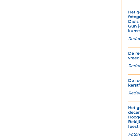
Het g
fotog
Diels
Gun j
kunst
Redac
De re
vreed
Redact
De re
kerstf
Redac
Het g
decem
Hoog
Bekij
feest
Fotor