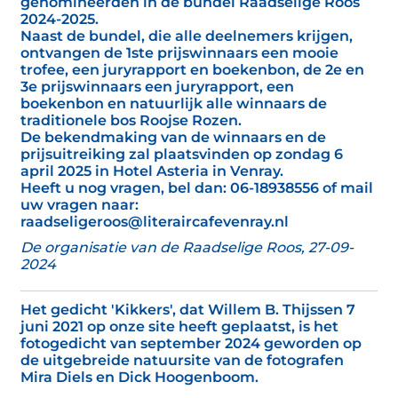
genomineerden in de bundel Raadselige Roos
2024-2025.
Naast de bundel, die alle deelnemers krijgen,
ontvangen de 1ste prijswinnaars een mooie
trofee, een juryrapport en boekenbon, de 2e en
3e prijswinnaars een juryrapport, een
boekenbon en natuurlijk alle winnaars de
traditionele bos Roojse Rozen.
De bekendmaking van de winnaars en de
prijsuitreiking zal plaatsvinden op zondag 6
april 2025 in Hotel Asteria in Venray.
Heeft u nog vragen, bel dan: 06-18938556 of mail
uw vragen naar:
raadseligeroos@literaircafevenray.nl
De organisatie van de Raadselige Roos, 27-09-
2024
Het gedicht 'Kikkers', dat Willem B. Thijssen 7
juni 2021 op onze site heeft geplaatst, is het
fotogedicht van september 2024 geworden op
de uitgebreide natuursite van de fotografen
Mira Diels en Dick Hoogenboom.