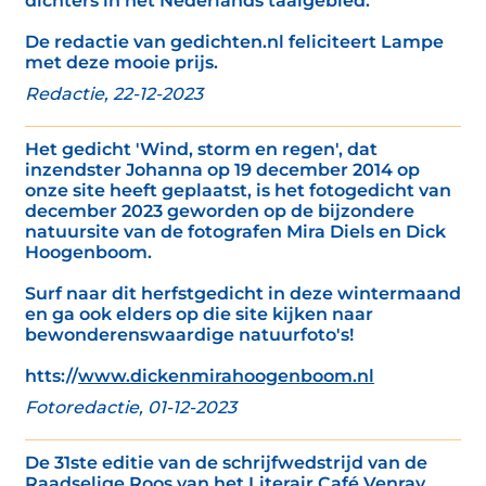
dichters in het Nederlands taalgebied.’
De redactie van gedichten.nl feliciteert Lampe
met deze mooie prijs.
Redactie, 22-12-2023
Het gedicht 'Wind, storm en regen', dat
inzendster Johanna op 19 december 2014 op
onze site heeft geplaatst, is het fotogedicht van
december 2023 geworden op de bijzondere
natuursite van de fotografen Mira Diels en Dick
Hoogenboom.
Surf naar dit herfstgedicht in deze wintermaand
en ga ook elders op die site kijken naar
bewonderenswaardige natuurfoto's!
htts://
www.dickenmirahoogenboom.nl
Fotoredactie, 01-12-2023
De 31ste editie van de schrijfwedstrijd van de
Raadselige Roos van het Literair Café Venray