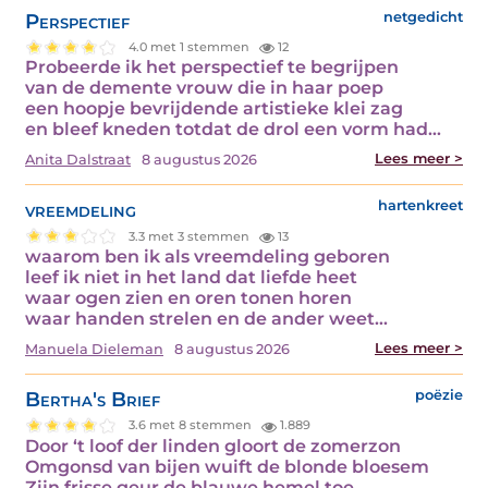
Perspectief
netgedicht
4.0 met 1 stemmen
12
Probeerde ik het perspectief te begrijpen
van de demente vrouw die in haar poep
een hoopje bevrijdende artistieke klei zag
en bleef kneden totdat de drol een vorm had…
Lees meer >
Anita Dalstraat
8 augustus 2026
vreemdeling
hartenkreet
3.3 met 3 stemmen
13
waarom ben ik als vreemdeling geboren
leef ik niet in het land dat liefde heet
waar ogen zien en oren tonen horen
waar handen strelen en de ander weet…
Lees meer >
Manuela Dieleman
8 augustus 2026
Bertha's Brief
poëzie
3.6 met 8 stemmen
1.889
Door ‘t loof der linden gloort de zomerzon
Omgonsd van bijen wuift de blonde bloesem
Zijn frisse geur de blauwe hemel toe.