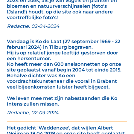
2024 en zoek, als je van vogels en planten en
bloemen en natuurverschijnselen (foto's
IJsland!) houdt, op die site ook naar andere
voortreffelijke foto's!
Redactie, 02-04-2024
Vandaag is Ko de Laat (27 september 1969 - 22
februari 2024) in Tilburg begraven.
Hij is op relatief jonge leeftijd gestorven door
een hersentumor.
Ko heeft meer dan 600 snelsonnetten op onze
site geplaatst vanaf begin 2004 tot einde 2015.
Behalve dichter was Ko een
voordrachtskunstenaar die vooral in Brabant
veel bijeenkomsten luister heeft bijgezet.
We leven mee met zijn nabestaanden die Ko
intens zullen missen.
Redactie, 02-03-2024
Het gedicht 'Waddenzee', dat wijlen Albert
Weijman 18 04 2018 op onze site heeft geplaatst,