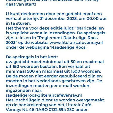
gaat van start!
U kunt deelnemen door een gedicht en/of een
verhaal uiterlijk 31 december 2023, om 00.00 uur
in te sturen.
Het thema voor deze editie luidt: ‘barricade’ en
is verplicht voor alle inzendingen. De spelregels
zijn te lezen in “Reglement Raadselige Roos
2023” op de website:
www.literaircafevenray.nl
onder de webpagina ‘Raadselige Roos’.
De spelregels in het kort:
uw gedicht moet minimaal uit 50 en maximaal
uit 150 woorden bestaan. Een verhaal uit
minimaal 500 en maximaal uit 1500 woorden.
Beide mogen niet eerder gepubliceerd zijn en
moeten in het Nederlands geschreven zijn. De
inzendingen moeten per e-mail worden
ingezonden naar:
raadseligeroos@literaircafevenray.nl
Het inschrijfgeld dient te worden overgemaakt
op de bankrekening van het Literair Café
Venray: NL 46 RABO 0132 594 250 onder