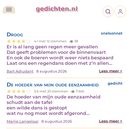
Droog
snelsonnet
4.1 met 12 stemmen
38
Er is al lang geen regen meer gevallen
Dat geeft problemen voor de binnenvaart
En ook de boeren wordt weer niets bespaard
Laat ons een regendans doen met z’n allen…
Lees meer >
Bart Adjudant
8 augustus 2026
De hoeder van mijn oude eenzaamheid
gedicht
3.6 met 20 stemmen
7.540
De hoeder van mijn oude eenzaamheid
schudt aan de tafel
een wilde dans is gestopt
wat nu nog moet wordt afgerond…
Lees meer >
Marije Langelaar
8 augustus 2026