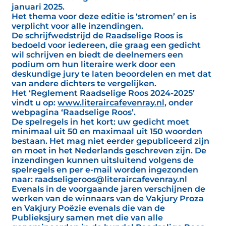
januari 2025.
Het thema voor deze editie is ‘stromen’ en is
verplicht voor alle inzendingen.
De schrijfwedstrijd de Raadselige Roos is
bedoeld voor iedereen, die graag een gedicht
wil schrijven en biedt de deelnemers een
podium om hun literaire werk door een
deskundige jury te laten beoordelen en met dat
van andere dichters te vergelijken.
Het ‘Reglement Raadselige Roos 2024-2025’
vindt u op:
www.literaircafevenray.nl
, onder
webpagina ‘Raadselige Roos’.
De spelregels in het kort: uw gedicht moet
minimaal uit 50 en maximaal uit 150 woorden
bestaan. Het mag niet eerder gepubliceerd zijn
en moet in het Nederlands geschreven zijn. De
inzendingen kunnen uitsluitend volgens de
spelregels en per e-mail worden ingezonden
naar: raadseligeroos@literaircafevenray.nl
Evenals in de voorgaande jaren verschijnen de
werken van de winnaars van de Vakjury Proza
en Vakjury Poëzie evenals die van de
Publieksjury samen met die van alle