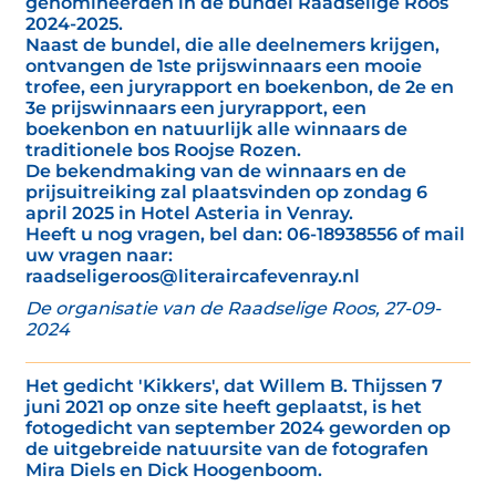
genomineerden in de bundel Raadselige Roos
2024-2025.
Naast de bundel, die alle deelnemers krijgen,
ontvangen de 1ste prijswinnaars een mooie
trofee, een juryrapport en boekenbon, de 2e en
3e prijswinnaars een juryrapport, een
boekenbon en natuurlijk alle winnaars de
traditionele bos Roojse Rozen.
De bekendmaking van de winnaars en de
prijsuitreiking zal plaatsvinden op zondag 6
april 2025 in Hotel Asteria in Venray.
Heeft u nog vragen, bel dan: 06-18938556 of mail
uw vragen naar:
raadseligeroos@literaircafevenray.nl
De organisatie van de Raadselige Roos, 27-09-
2024
Het gedicht 'Kikkers', dat Willem B. Thijssen 7
juni 2021 op onze site heeft geplaatst, is het
fotogedicht van september 2024 geworden op
de uitgebreide natuursite van de fotografen
Mira Diels en Dick Hoogenboom.