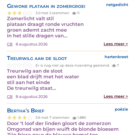
Gewone plataan in zomergroei
netgedicht
3.0 met 2 stemmen
11
Zomerlicht valt stil
plataan draagt ronde vruchten
groen ademt zacht mee
In het stille dragen van…
Lees meer >
CB
8 augustus 2026
Treurwilg aan de sloot
hartenkreet
Er is nog niet op deze inzending gestemd.
7
Treurwilg aan de sloot
een blad drijft met het water
stil aan het einde
De treurwilg staat…
Lees meer >
CB
8 augustus 2026
Bertha's Brief
poëzie
3.6 met 7 stemmen
1.880
Door ‘t loof der linden gloort de zomerzon
Omgonsd van bijen wuift de blonde bloesem
Zijn frisse geur de blauwe hemel toe.