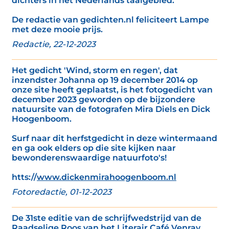
dichters in het Nederlands taalgebied.’
De redactie van gedichten.nl feliciteert Lampe
met deze mooie prijs.
Redactie, 22-12-2023
Het gedicht 'Wind, storm en regen', dat
inzendster Johanna op 19 december 2014 op
onze site heeft geplaatst, is het fotogedicht van
december 2023 geworden op de bijzondere
natuursite van de fotografen Mira Diels en Dick
Hoogenboom.
Surf naar dit herfstgedicht in deze wintermaand
en ga ook elders op die site kijken naar
bewonderenswaardige natuurfoto's!
htts://
www.dickenmirahoogenboom.nl
Fotoredactie, 01-12-2023
De 31ste editie van de schrijfwedstrijd van de
Raadselige Roos van het Literair Café Venray