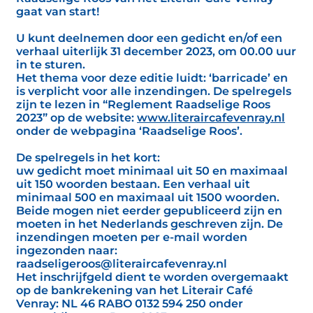
gaat van start!
U kunt deelnemen door een gedicht en/of een
verhaal uiterlijk 31 december 2023, om 00.00 uur
in te sturen.
Het thema voor deze editie luidt: ‘barricade’ en
is verplicht voor alle inzendingen. De spelregels
zijn te lezen in “Reglement Raadselige Roos
2023” op de website:
www.literaircafevenray.nl
onder de webpagina ‘Raadselige Roos’.
De spelregels in het kort:
uw gedicht moet minimaal uit 50 en maximaal
uit 150 woorden bestaan. Een verhaal uit
minimaal 500 en maximaal uit 1500 woorden.
Beide mogen niet eerder gepubliceerd zijn en
moeten in het Nederlands geschreven zijn. De
inzendingen moeten per e-mail worden
ingezonden naar:
raadseligeroos@literaircafevenray.nl
Het inschrijfgeld dient te worden overgemaakt
op de bankrekening van het Literair Café
Venray: NL 46 RABO 0132 594 250 onder