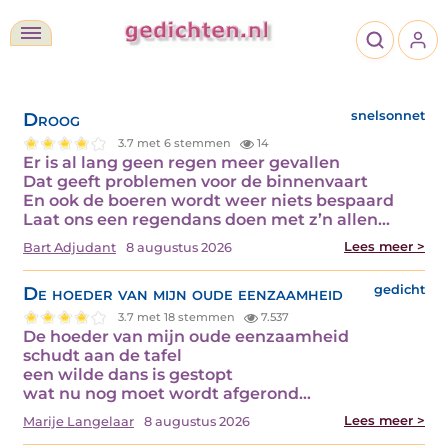
Droog
snelsonnet
3.7 met 6 stemmen
14
Er is al lang geen regen meer gevallen
Dat geeft problemen voor de binnenvaart
En ook de boeren wordt weer niets bespaard
Laat ons een regendans doen met z’n allen…
Lees meer >
Bart Adjudant
8 augustus 2026
De hoeder van mijn oude eenzaamheid
gedicht
3.7 met 18 stemmen
7.537
De hoeder van mijn oude eenzaamheid
schudt aan de tafel
een wilde dans is gestopt
wat nu nog moet wordt afgerond…
Lees meer >
Marije Langelaar
8 augustus 2026