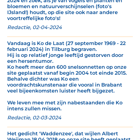
2024 en zoek, als je van vogels en planten en
bloemen en natuurverschijnselen (foto's
IJsland!) houdt, op die site ook naar andere
voortreffelijke foto's!
Redactie, 02-04-2024
Vandaag is Ko de Laat (27 september 1969 - 22
februari 2024) in Tilburg begraven.
Hij is op relatief jonge leeftijd gestorven door
een hersentumor.
Ko heeft meer dan 600 snelsonnetten op onze
site geplaatst vanaf begin 2004 tot einde 2015.
Behalve dichter was Ko een
voordrachtskunstenaar die vooral in Brabant
veel bijeenkomsten luister heeft bijgezet.
We leven mee met zijn nabestaanden die Ko
intens zullen missen.
Redactie, 02-03-2024
Het gedicht 'Waddenzee', dat wijlen Albert
Weijman 18 04 2018 op onze site heeft geplaatst,