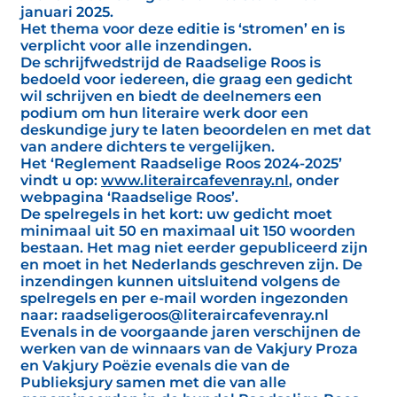
januari 2025.
Het thema voor deze editie is ‘stromen’ en is
verplicht voor alle inzendingen.
De schrijfwedstrijd de Raadselige Roos is
bedoeld voor iedereen, die graag een gedicht
wil schrijven en biedt de deelnemers een
podium om hun literaire werk door een
deskundige jury te laten beoordelen en met dat
van andere dichters te vergelijken.
Het ‘Reglement Raadselige Roos 2024-2025’
vindt u op:
www.literaircafevenray.nl
, onder
webpagina ‘Raadselige Roos’.
De spelregels in het kort: uw gedicht moet
minimaal uit 50 en maximaal uit 150 woorden
bestaan. Het mag niet eerder gepubliceerd zijn
en moet in het Nederlands geschreven zijn. De
inzendingen kunnen uitsluitend volgens de
spelregels en per e-mail worden ingezonden
naar: raadseligeroos@literaircafevenray.nl
Evenals in de voorgaande jaren verschijnen de
werken van de winnaars van de Vakjury Proza
en Vakjury Poëzie evenals die van de
Publieksjury samen met die van alle