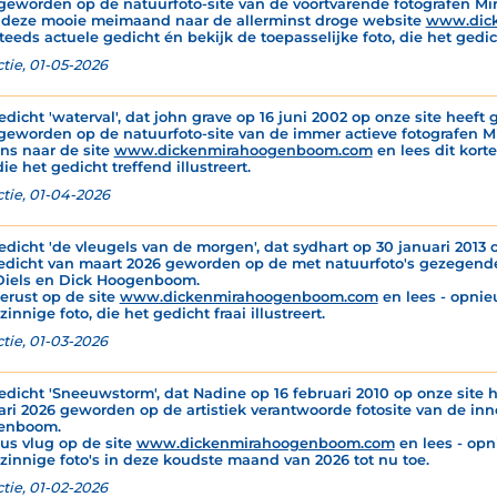
geworden op de natuurfoto-site van de voortvarende fotografen M
 deze mooie meimaand naar de allerminst droge website
www.dic
teeds actuele gedicht én bekijk de toepasselijke foto, die het gedich
tie, 01-05-2026
edicht 'waterval', dat john grave op 16 juni 2002 op onze site heeft g
geworden op de natuurfoto-site van de immer actieve fotografen 
ns naar de site
www.dickenmirahoogenboom.com
en lees dit korte
die het gedicht treffend illustreert.
tie, 01-04-2026
edicht 'de vleugels van de morgen', dat sydhart op 30 januari 2013 o
edicht van maart 2026 geworden op de met natuurfoto's gezegende
Diels en Dick Hoogenboom.
gerust op de site
www.dickenmirahoogenboom.com
en lees - opnie
innige foto, die het gedicht fraai illustreert.
tie, 01-03-2026
edicht 'Sneeuwstorm', dat Nadine op 16 februari 2010 op onze site h
ari 2026 geworden op de artistiek verantwoorde fotosite van de inn
enboom.
dus vlug op de site
www.dickenmirahoogenboom.com
en lees - opn
zinnige foto's in deze koudste maand van 2026 tot nu toe.
tie, 01-02-2026