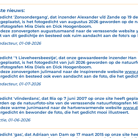
ste nieuws:
edicht 'Zonsondergang', dat inzender Alexander v/d Zande op 19 de
 geplaatst, is het fotogedicht van augustus 2026 geworden op de n
rfotografen Mira Diels en Dick Hoogenboom.
 deze zonovergoten augustusmaand naar de verrassende website
t van dit gedichtje én besteed ook ruim aandacht aan de foto's op 
edacteur, 01-08-2026
edicht ''t Lieveheersbeestje', dat onze gewaardeerde inzender Han M
 geplaatst, is het fotogedicht van juli 2026 geworden op de natuur
rfotografen Mira Diels en Dick Hoogenboom.
 deze zonovergoten julimaand naar de inspirerende website
www.d
rgedicht én besteed ook even aandacht aan de foto, die het gedicht
edacteur, 01-07-2026
edicht 'vlinderdans', dat Ria op 7 juni 2007 op onze site heeft gepla
den op de natuurfoto-site van de verrassende natuurfotografen M
 deze warme junimaand naar de hartverwarmende website
www.d
rgedicht én bewonder de foto, die het gedicht mooi illustreert.
tie, 01-06-2026
edicht 'gas', dat Adriaan van Dam op 17 maart 2015 op onze site hee