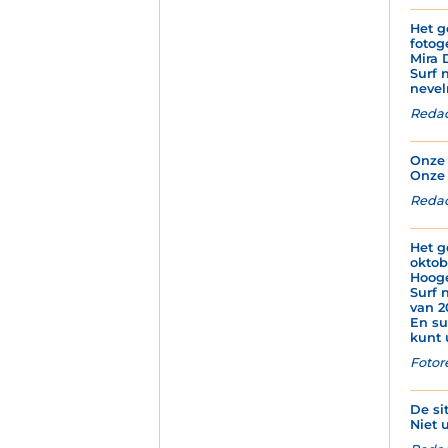
Het g
fotog
Mira 
Surf 
nevel
Redac
Onze 
Onze 
Redac
Het g
oktob
Hoog
Surf 
van 2
En su
kunt 
Fotor
De si
Niet u