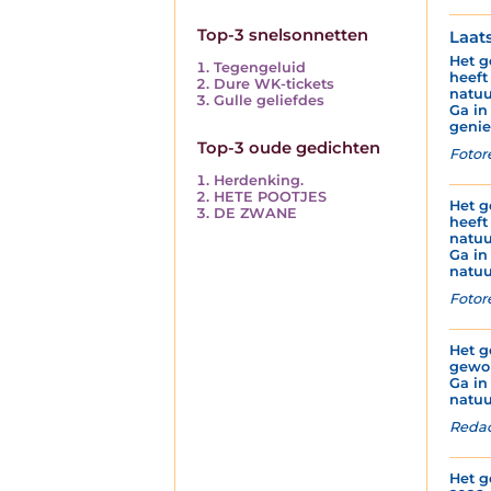
Top-3 snelsonnetten
Laat
Het g
Tegengeluid
heeft
Dure WK-tickets
natuu
Gulle geliefdes
Ga in
genie
Top-3 oude gedichten
Fotor
Herdenking.
HETE POOTJES
Het g
DE ZWANE
heeft
natuu
Ga in
natuu
Fotor
Het g
gewor
Ga in
natuu
Redac
Het g