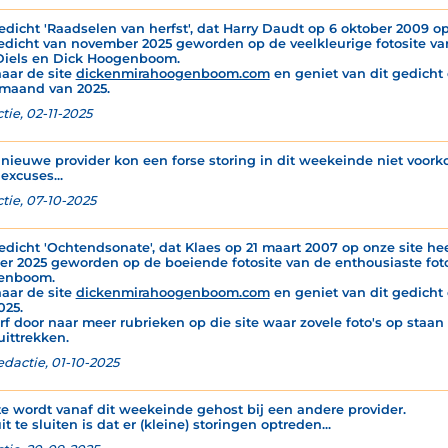
edicht 'Raadselen van herfst', dat Harry Daudt op 6 oktober 2009 op 
edicht van november 2025 geworden op de veelkleurige fotosite va
Diels en Dick Hoogenboom.
naar de site
dickenmirahoogenboom.com
en geniet van dit gedicht é
maand van 2025.
tie, 02-11-2025
nieuwe provider kon een forse storing in dit weekeinde niet voor
excuses...
tie, 07-10-2025
edicht 'Ochtendsonate', dat Klaes op 21 maart 2007 op onze site hee
er 2025 geworden op de boeiende fotosite van de enthousiaste foto
enboom.
naar de site
dickenmirahoogenboom.com
en geniet van dit gedicht 
025.
rf door naar meer rubrieken op die site waar zovele foto's op staan
uittrekken.
edactie, 01-10-2025
te wordt vanaf dit weekeinde gehost bij een andere provider.
it te sluiten is dat er (kleine) storingen optreden...