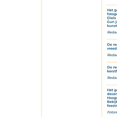
Het g
fotog
Diels
Gun j
kunst
Redac
De re
vreed
Redact
De re
kerstf
Redac
Het g
decem
Hoog
Bekij
feest
Fotor