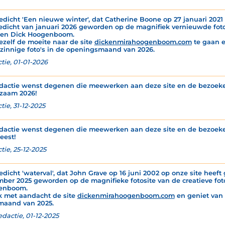
edicht 'Een nieuwe winter', dat Catherine Boone op 27 januari 2021 o
edicht van januari 2026 geworden op de magnifiek vernieuwde fotos
 en Dick Hoogenboom.
ezelf de moeite naar de site
dickenmirahoogenboom.com
te gaan e
zinnige foto's in de openingsmaand van 2026.
tie, 01-01-2026
dactie wenst degenen die meewerken aan deze site en de bezoeker
zaam 2026!
ie, 31-12-2025
dactie wenst degenen die meewerken aan deze site en de bezoeker
eest!
tie, 25-12-2025
edicht 'waterval', dat John Grave op 16 juni 2002 op onze site heeft 
ber 2025 geworden op de magnifieke fotosite van de creatieve foto
enboom.
k met aandacht de site
dickenmirahoogenboom.com
en geniet van d
maand van 2025.
edactie, 01-12-2025