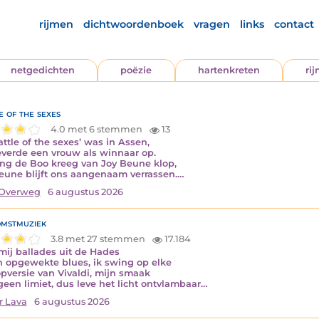
rijmen
dichtwoordenboek
vragen
links
contact
netgedichten
poëzie
hartenkreten
ri
e of the sexes
4.0 met 6 stemmen
13
attle of the sexes’ was in Assen,
everde een vrouw als winnaar op.
ng de Boo kreeg van Joy Beune klop,
eune blijft ons aangenaam verrassen.…
Overweg
6 augustus 2026
mstmuziek
3.8 met 27 stemmen
17.184
mij ballades uit de Hades
n opgewekte blues, ik swing op elke
pversie van Vivaldi, mijn smaak
geen limiet, dus leve het licht ontvlambaar…
r Lava
6 augustus 2026