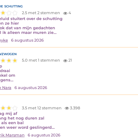
de schutting
2.5 met 2 stemmen
4
eluid stuitert over de schutting
n ze hier
ok dat van mijn gedachten
jl ik alleen maar muren zie…
uyke
6 augustus 2026
zwijgen
5.0 met 1 stemmen
21
op
draai
nkel om
lgens…
n Nara
6 augustus 2026
3.5 met 12 stemmen
3.398
ag mij af
ang het nog duren zal
 als een bal
en weer word geslingerd…
rik Marsman
6 augustus 2026