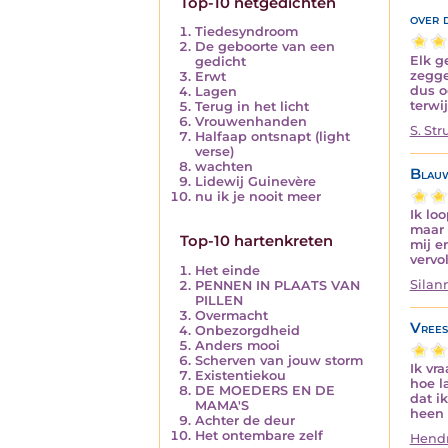
Top-10 netgedichten
over 
Tiedesyndroom
De geboorte van een
Elk g
gedicht
zegge
Erwt
dus o
Lagen
terwi
Terug in het licht
Vrouwenhanden
S. Str
Halfaap ontsnapt (light
verse)
wachten
Blauw
Lidewij Guinevère
nu ik je nooit meer
Ik lo
maar 
Top-10 hartenkreten
mij e
vervo
Het einde
Silan
PENNEN IN PLAATS VAN
PILLEN
Overmacht
Vrees
Onbezorgdheid
Anders mooi
Scherven van jouw storm
Ik vra
Existentiekou
hoe l
DE MOEDERS EN DE
dat ik
MAMA'S
heen 
Achter de deur
Het ontembare zelf
Hend