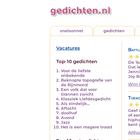
snelsonnet
gedichten
Vacatures
Battl
Top-10 gedichten
De ‘b
Dat l
Voor de liefste
Jenni
onbekende
Joy B
Beknopte topografie van
Wim 
de Rijnmond
Een volk dat voor
tirannen zwicht
Toeko
Klassiek Liefdesgedicht
Als eindelijk...
Aftocht
Geef 
doolhof
of ee
Avond
hipho
Jazz
kent 
Het is een magere troost
Arthu