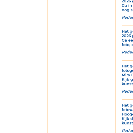
2026 
Ga in
nog s
Redac
Het g
2026 
Ga ee
foto, 
Redac
Het g
fotog
Mira 
Kijk 
kunstz
Redac
Het g
febru
Hoog
Kijk 
kunst
Redac