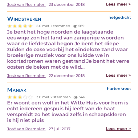
Lees meer >
José van Rosmalen
23 december 2018
Windstreken
netgedicht
5.0 met 1 stemmen
589
Je bent het hoge noorden de laagstaande
eeuwige zon het land van zangerige woorden
waar de liefdestaal begon Je bent het diepe
zuiden de oase voorbij het eindeloze zand waar
broeierige muziek voor ons luidde we in
koortsdromen waren gestrand Je bent het verre
oosten de beken met de wild...
Lees meer >
José van Rosmalen
22 december 2018
Maniak
hartenkreet
3.0 met 2 stemmen
546
Er woont een wolf in het Witte Huis voor hem is
echt iedereen gespuis hij leeft van de haat
verspreidt zo het kwaad zelfs in schaapskleren
is hij niet pluis
Lees meer >
José van Rosmalen
27 juli 2017