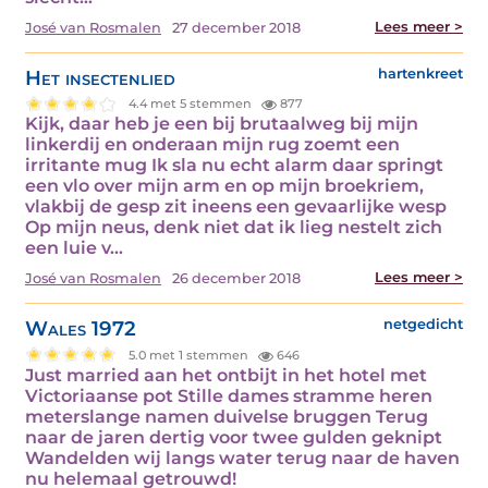
Lees meer >
José van Rosmalen
27 december 2018
Het insectenlied
hartenkreet
4.4 met 5 stemmen
877
Kijk, daar heb je een bij brutaalweg bij mijn
linkerdij en onderaan mijn rug zoemt een
irritante mug Ik sla nu echt alarm daar springt
een vlo over mijn arm en op mijn broekriem,
vlakbij de gesp zit ineens een gevaarlijke wesp
Op mijn neus, denk niet dat ik lieg nestelt zich
een luie v...
Lees meer >
José van Rosmalen
26 december 2018
Wales 1972
netgedicht
5.0 met 1 stemmen
646
Just married aan het ontbijt in het hotel met
Victoriaanse pot Stille dames stramme heren
meterslange namen duivelse bruggen Terug
naar de jaren dertig voor twee gulden geknipt
Wandelden wij langs water terug naar de haven
nu helemaal getrouwd!