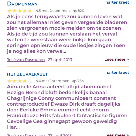
Dromenman
hartenkreet
4.5 met 2 stemmen
826
Als je eens terugwaarts zou kunnen leven wat
zou het allemaal niet geven vergeelde bladeren
zien vergroenen mooie meiden om te zoenen
Als je de tijd zou kunnen verslaan het verval
weten te weerstaan weer bokje kon gaan
springen opnieuw die oude liedjes zingen Toen
je nog alles kon verwa...
Lees meer >
José van Rosmalen
27 april 2013
het zeuralfabet
hartenkreet
4.0 met 1 stemmen
764
Aimabele Anna acteert altijd abominabel
Bezige Berend bluft bedenkelijk banaal
Chagrijnige Conny communiceert constant
contraproductief Dwaze Dirk draaft dagelijks
door Eerlijke Emma emmert echt enorm
Frauduleuze Frits fabuleert fantastische figuren
Gevoelige Gea ginnegapt gewoon geweldig
Har...
Lees meer >
José van Rosmalen
22 april 2013