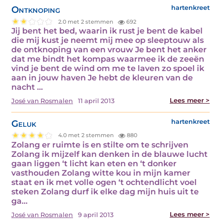
Ontknoping
hartenkreet
2.0 met 2 stemmen
692
Jij bent het bed, waarin ik rust je bent de kabel
die mij kust je neemt mij mee op sleeptouw als
de ontknoping van een vrouw Je bent het anker
dat me bindt het kompas waarmee ik de zeeën
vind je bent de wind om me te laven zo spoel ik
aan in jouw haven Je hebt de kleuren van de
nacht ...
Lees meer >
José van Rosmalen
11 april 2013
Geluk
hartenkreet
4.0 met 2 stemmen
880
Zolang er ruimte is en stilte om te schrijven
Zolang ik mijzelf kan denken in de blauwe lucht
gaan liggen ‘t licht kan eten en ‘t donker
vasthouden Zolang witte kou in mijn kamer
staat en ik met volle ogen ‘t ochtendlicht voel
steken Zolang durf ik elke dag mijn huis uit te
ga...
Lees meer >
José van Rosmalen
9 april 2013