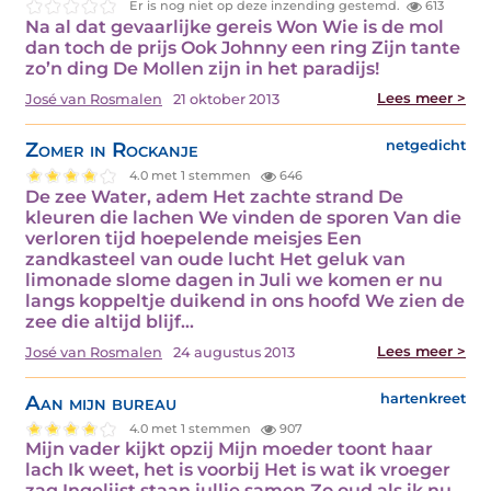
Er is nog niet op deze inzending gestemd.
613
Na al dat gevaarlijke gereis Won Wie is de mol
dan toch de prijs Ook Johnny een ring Zijn tante
zo’n ding De Mollen zijn in het paradijs!
Lees meer >
José van Rosmalen
21 oktober 2013
Zomer in Rockanje
netgedicht
4.0 met 1 stemmen
646
De zee Water, adem Het zachte strand De
kleuren die lachen We vinden de sporen Van die
verloren tijd hoepelende meisjes Een
zandkasteel van oude lucht Het geluk van
limonade slome dagen in Juli we komen er nu
langs koppeltje duikend in ons hoofd We zien de
zee die altijd blijf...
Lees meer >
José van Rosmalen
24 augustus 2013
Aan mijn bureau
hartenkreet
4.0 met 1 stemmen
907
Mijn vader kijkt opzij Mijn moeder toont haar
lach Ik weet, het is voorbij Het is wat ik vroeger
zag Ingelijst staan jullie samen Zo oud als ik nu