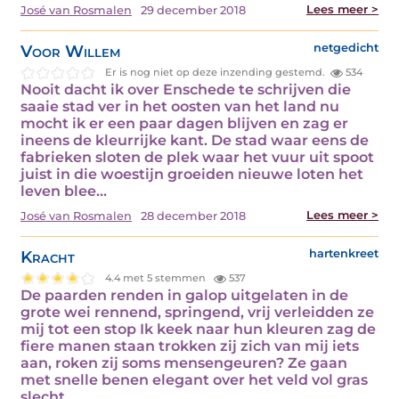
Lees meer >
José van Rosmalen
29 december 2018
Voor Willem
netgedicht
Er is nog niet op deze inzending gestemd.
534
Nooit dacht ik over Enschede te schrijven die
saaie stad ver in het oosten van het land nu
mocht ik er een paar dagen blijven en zag er
ineens de kleurrijke kant. De stad waar eens de
fabrieken sloten de plek waar het vuur uit spoot
juist in die woestijn groeiden nieuwe loten het
leven blee...
Lees meer >
José van Rosmalen
28 december 2018
Kracht
hartenkreet
4.4 met 5 stemmen
537
De paarden renden in galop uitgelaten in de
grote wei rennend, springend, vrij verleidden ze
mij tot een stop Ik keek naar hun kleuren zag de
fiere manen staan trokken zij zich van mij iets
aan, roken zij soms mensengeuren? Ze gaan
met snelle benen elegant over het veld vol gras
slecht...