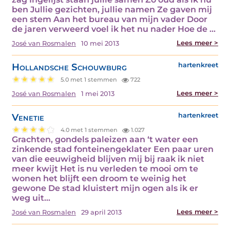
ben Jullie gezichten, jullie namen Ze gaven mij
een stem Aan het bureau van mijn vader Door
de jaren verweerd voel ik het nu nader Hoe de ...
Lees meer >
José van Rosmalen
10 mei 2013
Hollandsche Schouwburg
hartenkreet
5.0 met 1 stemmen
722
Lees meer >
José van Rosmalen
1 mei 2013
Venetie
hartenkreet
4.0 met 1 stemmen
1.027
Grachten, gondels paleizen aan ‘t water een
zinkende stad fonteinengeklater Een paar uren
van die eeuwigheid blijven mij bij raak ik niet
meer kwijt Het is nu verleden te mooi om te
wonen het blijft een droom te weinig het
gewone De stad kluistert mijn ogen als ik er
weg uit...
Lees meer >
José van Rosmalen
29 april 2013