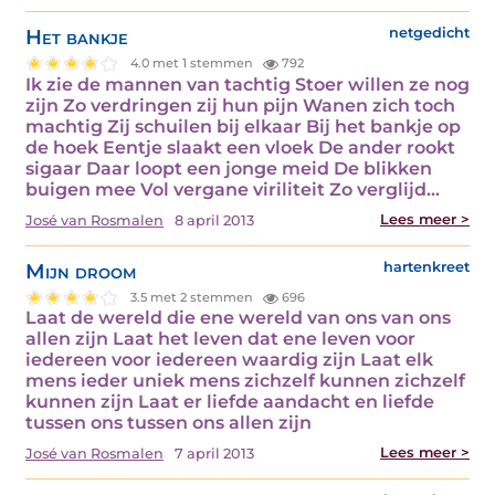
Het bankje
netgedicht
4.0 met 1 stemmen
792
Ik zie de mannen van tachtig Stoer willen ze nog
zijn Zo verdringen zij hun pijn Wanen zich toch
machtig Zij schuilen bij elkaar Bij het bankje op
de hoek Eentje slaakt een vloek De ander rookt
sigaar Daar loopt een jonge meid De blikken
buigen mee Vol vergane viriliteit Zo verglijd...
Lees meer >
José van Rosmalen
8 april 2013
Mijn droom
hartenkreet
3.5 met 2 stemmen
696
Laat de wereld die ene wereld van ons van ons
allen zijn Laat het leven dat ene leven voor
iedereen voor iedereen waardig zijn Laat elk
mens ieder uniek mens zichzelf kunnen zichzelf
kunnen zijn Laat er liefde aandacht en liefde
tussen ons tussen ons allen zijn
Lees meer >
José van Rosmalen
7 april 2013