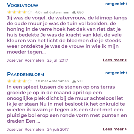
Vogelvrouw
netgedicht
4.0 met 6 stemmen
680
Jij was de vogel, de watervrouw, de klimop langs
de oude muur je was de tuin vol beelden, de
honing in de verre hoek het dak van riet dat je
huis bedekte Je was de kracht van klei, de vele
kleuren van het licht de bloemen die je steeds
weer ontdekte je was de vrouw in wie ik mijn
moeder tegen...
Lees meer >
José van Rosmalen
25 juli 2017
Paardenbloem
netgedicht
3.8 met 4 stemmen
559
In een spleet tussen de stenen op ons terras
groeide je op in de maand april op een
onooglijke plek dicht bij de muur achteloos liet
ik je er staan Nu in mei besloot ik het onkruid te
wieden ik kwam je tegen als een steel met een
pluizige bol erop een ronde vorm met punten en
draden Een ...
Lees meer >
José van Rosmalen
24 juli 2017