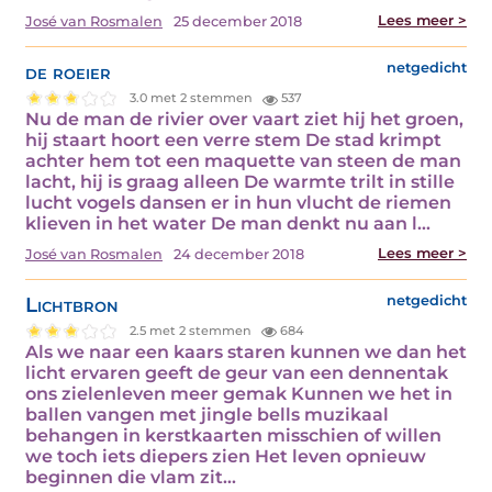
Lees meer >
José van Rosmalen
25 december 2018
de roeier
netgedicht
3.0 met 2 stemmen
537
Nu de man de rivier over vaart ziet hij het groen,
hij staart hoort een verre stem De stad krimpt
achter hem tot een maquette van steen de man
lacht, hij is graag alleen De warmte trilt in stille
lucht vogels dansen er in hun vlucht de riemen
klieven in het water De man denkt nu aan l...
Lees meer >
José van Rosmalen
24 december 2018
Lichtbron
netgedicht
2.5 met 2 stemmen
684
Als we naar een kaars staren kunnen we dan het
licht ervaren geeft de geur van een dennentak
ons zielenleven meer gemak Kunnen we het in
ballen vangen met jingle bells muzikaal
behangen in kerstkaarten misschien of willen
we toch iets diepers zien Het leven opnieuw
beginnen die vlam zit...