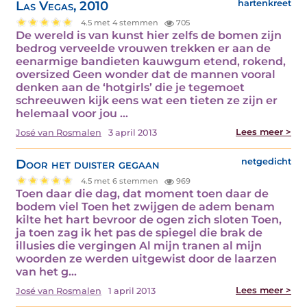
Las Vegas, 2010
hartenkreet
4.5 met 4 stemmen
705
De wereld is van kunst hier zelfs de bomen zijn
bedrog verveelde vrouwen trekken er aan de
eenarmige bandieten kauwgum etend, rokend,
oversized Geen wonder dat de mannen vooral
denken aan de ‘hotgirls’ die je tegemoet
schreeuwen kijk eens wat een tieten ze zijn er
helemaal voor jou ...
Lees meer >
José van Rosmalen
3 april 2013
Door het duister gegaan
netgedicht
4.5 met 6 stemmen
969
Toen daar die dag, dat moment toen daar de
bodem viel Toen het zwijgen de adem benam
kilte het hart bevroor de ogen zich sloten Toen,
ja toen zag ik het pas de spiegel die brak de
illusies die vergingen Al mijn tranen al mijn
woorden ze werden uitgewist door de laarzen
van het g...
Lees meer >
José van Rosmalen
1 april 2013