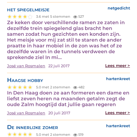
het spiegelmeisje
netgedicht
3.6 met 5 stemmen
527
Ze keken door verschillende ramen ze zaten in
dezelfde trein spiegelend glas bracht hen
samen zodat hun gezichten een konden zijn.
Het meisje voor mij zat stil te staren de ander
praatte in haar mobiel in de zon was het of ze
dezelfde waren in de tunnels verdween de
sprekende ziel In mi...
Lees meer >
José van Rosmalen
22 juli 2017
Haagse hobby
hartenkreet
5.0 met 2 stemmen
482
In Den Haag doen ze aan formeren een dame en
liefst zeven heren na maanden getalm zegt de
oude Zalm hoogtijd dat jullie gaan regeren
Lees meer >
José van Rosmalen
20 juli 2017
De innerlijke zomer
hartenkreet
5.0 met 2 stemmen
519