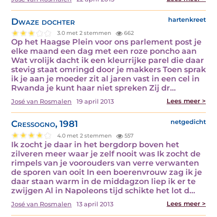
Dwaze dochter
hartenkreet
3.0 met 2 stemmen
662
Op het Haagse Plein voor ons parlement post je
elke maand een dag met een roze poncho aan
Wat vrolijk dacht ik een kleurrijke parel die daar
stevig staat omringd door je makkers Toen sprak
ik je aan je moeder zit al jaren vast in een cel in
Rwanda je kunt haar niet spreken Zij dr...
Lees meer >
José van Rosmalen
19 april 2013
Cressogno, 1981
netgedicht
4.0 met 2 stemmen
557
Ik zocht je daar in het bergdorp boven het
zilveren meer waar je zelf nooit was Ik zocht de
rimpels van je voorouders van verre verwanten
de sporen van ooit In een boerenvrouw zag ik je
daar staan warm in de middagzon liep ik er te
zwijgen Al in Napoleons tijd schikte het lot d...
Lees meer >
José van Rosmalen
13 april 2013