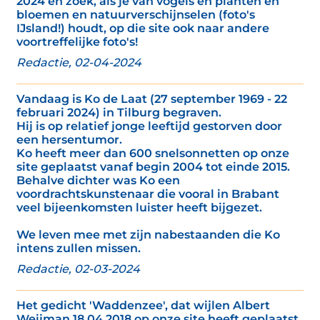
2024 en zoek, als je van vogels en planten en
bloemen en natuurverschijnselen (foto's
IJsland!) houdt, op die site ook naar andere
voortreffelijke foto's!
Redactie, 02-04-2024
Vandaag is Ko de Laat (27 september 1969 - 22
februari 2024) in Tilburg begraven.
Hij is op relatief jonge leeftijd gestorven door
een hersentumor.
Ko heeft meer dan 600 snelsonnetten op onze
site geplaatst vanaf begin 2004 tot einde 2015.
Behalve dichter was Ko een
voordrachtskunstenaar die vooral in Brabant
veel bijeenkomsten luister heeft bijgezet.
We leven mee met zijn nabestaanden die Ko
intens zullen missen.
Redactie, 02-03-2024
Het gedicht 'Waddenzee', dat wijlen Albert
Weijman 18 04 2018 op onze site heeft geplaatst,