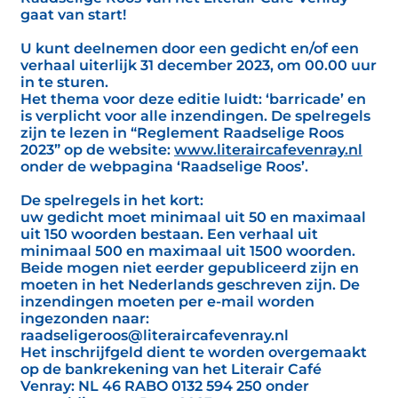
gaat van start!
U kunt deelnemen door een gedicht en/of een
verhaal uiterlijk 31 december 2023, om 00.00 uur
in te sturen.
Het thema voor deze editie luidt: ‘barricade’ en
is verplicht voor alle inzendingen. De spelregels
zijn te lezen in “Reglement Raadselige Roos
2023” op de website:
www.literaircafevenray.nl
onder de webpagina ‘Raadselige Roos’.
De spelregels in het kort:
uw gedicht moet minimaal uit 50 en maximaal
uit 150 woorden bestaan. Een verhaal uit
minimaal 500 en maximaal uit 1500 woorden.
Beide mogen niet eerder gepubliceerd zijn en
moeten in het Nederlands geschreven zijn. De
inzendingen moeten per e-mail worden
ingezonden naar:
raadseligeroos@literaircafevenray.nl
Het inschrijfgeld dient te worden overgemaakt
op de bankrekening van het Literair Café
Venray: NL 46 RABO 0132 594 250 onder