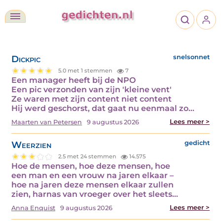
Dickpic
snelsonnet
5.0 met 1 stemmen
7
Een manager heeft bij de NPO
Een pic verzonden van zijn 'kleine vent'
Ze waren met zijn content niet content
Hij werd geschorst, dat gaat nu eenmaal zo…
Lees meer >
Maarten van Petersen
9 augustus 2026
Weerzien
gedicht
2.5 met 24 stemmen
14.575
Hoe de mensen, hoe deze mensen, hoe
een man en een vrouw na jaren elkaar –
hoe na jaren deze mensen elkaar zullen
zien, harnas van vroeger over het sleets…
Lees meer >
Anna Enquist
9 augustus 2026