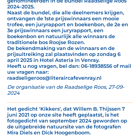
genomineerden in de bundel Raadselige Roos
2024-2025.
Naast de bundel, die alle deelnemers krijgen,
ontvangen de 1ste prijswinnaars een mooie
trofee, een juryrapport en boekenbon, de 2e en
3e prijswinnaars een juryrapport, een
boekenbon en natuurlijk alle winnaars de
traditionele bos Roojse Rozen.
De bekendmaking van de winnaars en de
prijsuitreiking zal plaatsvinden op zondag 6
april 2025 in Hotel Asteria in Venray.
Heeft u nog vragen, bel dan: 06-18938556 of mail
uw vragen naar:
raadseligeroos@literaircafevenray.nl
De organisatie van de Raadselige Roos, 27-09-
2024
Het gedicht 'Kikkers', dat Willem B. Thijssen 7
juni 2021 op onze site heeft geplaatst, is het
fotogedicht van september 2024 geworden op
de uitgebreide natuursite van de fotografen
Mira Diels en Dick Hoogenboom.