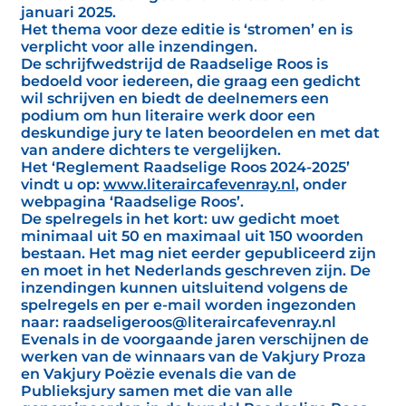
januari 2025.
Het thema voor deze editie is ‘stromen’ en is
verplicht voor alle inzendingen.
De schrijfwedstrijd de Raadselige Roos is
bedoeld voor iedereen, die graag een gedicht
wil schrijven en biedt de deelnemers een
podium om hun literaire werk door een
deskundige jury te laten beoordelen en met dat
van andere dichters te vergelijken.
Het ‘Reglement Raadselige Roos 2024-2025’
vindt u op:
www.literaircafevenray.nl
, onder
webpagina ‘Raadselige Roos’.
De spelregels in het kort: uw gedicht moet
minimaal uit 50 en maximaal uit 150 woorden
bestaan. Het mag niet eerder gepubliceerd zijn
en moet in het Nederlands geschreven zijn. De
inzendingen kunnen uitsluitend volgens de
spelregels en per e-mail worden ingezonden
naar: raadseligeroos@literaircafevenray.nl
Evenals in de voorgaande jaren verschijnen de
werken van de winnaars van de Vakjury Proza
en Vakjury Poëzie evenals die van de
Publieksjury samen met die van alle