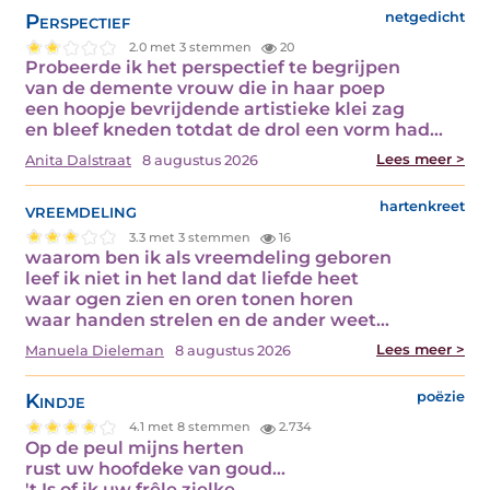
Perspectief
netgedicht
2.0 met 3 stemmen
20
Probeerde ik het perspectief te begrijpen
van de demente vrouw die in haar poep
een hoopje bevrijdende artistieke klei zag
en bleef kneden totdat de drol een vorm had…
Lees meer >
Anita Dalstraat
8 augustus 2026
vreemdeling
hartenkreet
3.3 met 3 stemmen
16
waarom ben ik als vreemdeling geboren
leef ik niet in het land dat liefde heet
waar ogen zien en oren tonen horen
waar handen strelen en de ander weet…
Lees meer >
Manuela Dieleman
8 augustus 2026
Kindje
poëzie
4.1 met 8 stemmen
2.734
Op de peul mijns herten
rust uw hoofdeke van goud...
't Is of ik uw frêle zielke