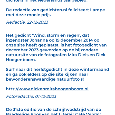
dichters in het Nederlands taalgebied.’
De redactie van gedichten.nl feliciteert Lampe
met deze mooie prijs.
Redactie, 22-12-2023
Het gedicht 'Wind, storm en regen', dat
inzendster Johanna op 19 december 2014 op
onze site heeft geplaatst, is het fotogedicht van
december 2023 geworden op de bijzondere
natuursite van de fotografen Mira Diels en Dick
Hoogenboom.
Surf naar dit herfstgedicht in deze wintermaand
en ga ook elders op die site kijken naar
bewonderenswaardige natuurfoto's!
htts://
www.dickenmirahoogenboom.nl
Fotoredactie, 01-12-2023
De 31ste editie van de schrijfwedstrijd van de
Raadselige Roos van het Literair Café Venray