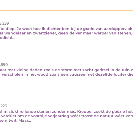
6.259
et te diep. Je weet hoe ik dichter ben bij de gratie van aardopper
 wandelaar en zwartziener, geen delver maar werper van stenen, l
gedicht…
.590
r met kleine daden zoals de storm met zacht geritsel in de tuin of 
n verscholen in het woud zoals een vuurzee met dezelfde lucifer die
.223
eel mislukt rollende stenen zonder mos. Kreupel zoekt de poëzie h
erdriet om de voorbije verjaardag wéér troost de natuur wéér ko
e nitwit. Maar…