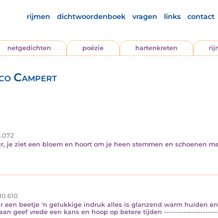
rijmen
dichtwoordenboek
vragen
links
contact
netgedichten
poëzie
hartenkreten
ri
mco Campert
.072
kleur, je ziet een bloem en hoort om je heen stemmen en schoenen maar n
10.610
 een beetje 'n gelukkige indruk alles is glanzend warm huiden en
n geef vrede een kans en hoop op betere tijden -------------------------