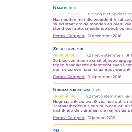
Naar buiten
Er is nog niet op deze 
Naar buiten met die woorden! Alsof ze ve
Wind staat om de monden en oren! veel ga
stond een auto, smeulende peuk op het 
Remco Campert
21 december 2016
Zo bleek zo moe
4.2 met 4 stemmen
1
Zo bleek zo moe zo smalletjes zo opgege
tegen haar laatste ademtocht even licht
die me op een haar na aanrijdt wens ik
Remco Campert
9 september 2016
Nogmaals ik zie wat ik zie
4.2 met 6 stemmen
7
Nogmaals ik zie wat ik zie. nee dat is n
Tastbaarheden als een huis een vuilnis
dichtknijp de vlammen die mij inslaan.
Remco Campert
21 januari 2016
40