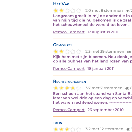
Het Vak
2.0 met 8 stemmen
7
Langzaam groeit in mij de ander die in n
van mijn tijd die nu gekomen is de zaal
het schouwtoneel de wereld tot leven…
Remco Campert
12 augustus 2011
Gemompel
2.3 met 39 stemmen
Kijk hem met zijn bloemen. Nou denk je
op alle bühnes van het land rozen van plast
Remco Campert
18 januari 2011
Rechterschoenen
3.7 met 7 stemmen
8
Een schoen aan het strand van Santa Bar
later van wel drie op een dag op versch
het waren rechterschoenen. ---------------
Remco Campert
26 september 2010
trein
3.2 met 12 stemmen