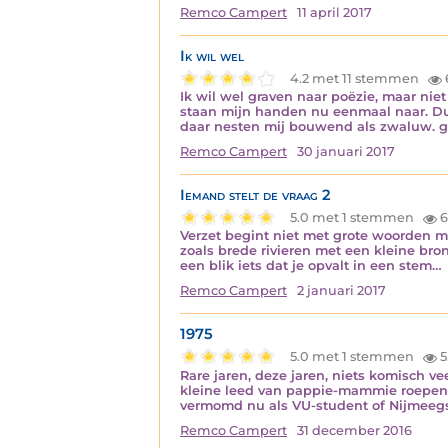
Remco Campert
11 april 2017
Ik wil wel
4.2 met 11 stemmen
Ik wil wel graven naar poëzie, maar ni
staan mijn handen nu eenmaal naar. Dus
daar nesten mij bouwend als zwaluw. 
Remco Campert
30 januari 2017
Iemand stelt de vraag 2
5.0 met 1 stemmen
6
Verzet begint niet met grote woorden maa
zoals brede rivieren met een kleine bro
een blik iets dat je opvalt in een stem…
Remco Campert
2 januari 2017
1975
5.0 met 1 stemmen
5
Rare jaren, deze jaren, niets komisch v
kleine leed van pappie-mammie roepen v
vermomd nu als VU-student of Nijmeegs
Remco Campert
31 december 2016