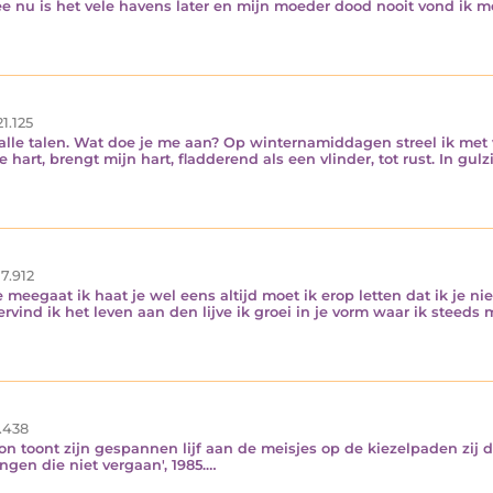
 is het vele havens later en mijn moeder dood nooit vond ik meer zo'n
1.125
 alle talen. Wat doe je me aan? Op winternamiddagen streel ik met 
hart, brengt mijn hart, fladderend als een vlinder, tot rust. In gulz
7.912
e meegaat ik haat je wel eens altijd moet ik erop letten dat ik je ni
ind ik het leven aan den lijve ik groei in je vorm waar ik steeds meer n
.438
on toont zijn gespannen lijf aan de meisjes op de kiezelpaden zij 
: 'Dingen die niet vergaan', 1985.…