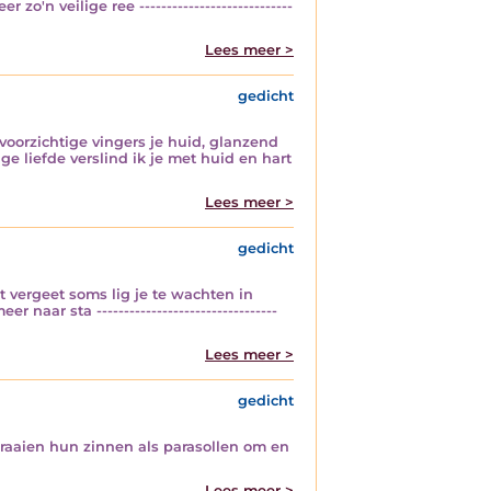
 veilige ree ----------------------------
Lees meer >
gedicht
voorzichtige vingers je huid, glanzend
ige liefde verslind ik je met huid en hart
Lees meer >
gedicht
et vergeet soms lig je te wachten in
aar sta ---------------------------------
Lees meer >
gedicht
draaien hun zinnen als parasollen om en
Lees meer >