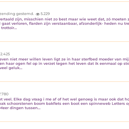
inzending gestemd.
5.229
rtaald zijn, misschien niet zo best maar wie weet dat, zó moeten ze
at verloren, flarden zijn verstaanbaar, afzonderlijk- heden nu tred
trottoir…
2.425
ven niet meer willen leven ligt ze in haar sterfbed moeder van mijn
en haar ogen fel op in verzet tegen het leven dat ik eenmaal op str
 veel geluk…
.780
iet veel. Elke dag vraag i me af of het wel genoeg is maar ook dat ho
bak schoorstenen boom bakfiets een boot een spinneweb Letters op 
 Meer dingen tussen…