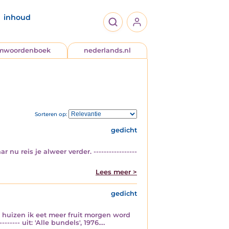
inhoud
jmwoordenboek
nederlands.nl
Sorteren op:
gedicht
u reis je alweer verder. -----------------
Lees meer >
gedicht
 huizen ik eet meer fruit morgen word
----- uit: 'Alle bundels', 1976.…