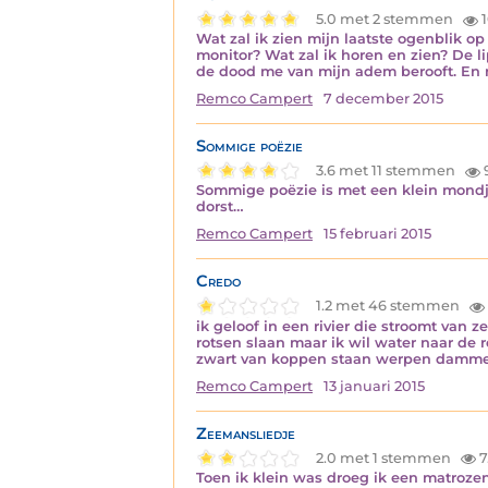
5.0 met 2 stemmen
1
Wat zal ik zien mijn laatste ogenblik op
monitor? Wat zal ik horen en zien? De 
de dood me van mijn adem berooft. En
Remco Campert
7 december 2015
Sommige poëzie
3.6 met 11 stemmen
Sommige poëzie is met een klein mondje
dorst…
Remco Campert
15 februari 2015
Credo
1.2 met 46 stemmen
ik geloof in een rivier die stroomt van 
rotsen slaan maar ik wil water naar de
zwart van koppen staan werpen damm
Remco Campert
13 januari 2015
Zeemansliedje
2.0 met 1 stemmen
7
Toen ik klein was droeg ik een matrozen