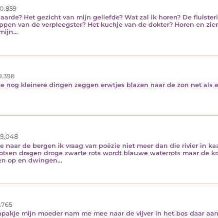
0.859
 aarde? Het gezicht van mijn geliefde? Wat zal ik horen? De fluister
lippen van de verpleegster? Het kuchje van de dokter? Horen en zi
 mijn…
9.398
 nog kleinere dingen zeggen erwtjes blazen naar de zon net als ee
9.048
zee naar de bergen ik vraag van poëzie niet meer dan die rivier in ka
 rotsen dragen droge zwarte rots wordt blauwe waterrots maar de kr
en op en dwingen…
.765
pakje mijn moeder nam me mee naar de vijver in het bos daar aan e