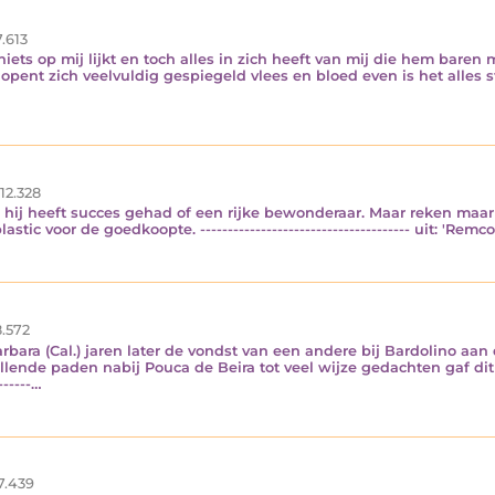
.613
iets op mij lijkt en toch alles in zich heeft van mij die hem baren
 opent zich veelvuldig gespiegeld vlees en bloed even is het alles 
12.328
 hij heeft succes gehad of een rijke bewonderaar. Maar reken maar
ic voor de goedkoopte. -------------------------------------- uit: 'Rem
.572
bara (Cal.) jaren later de vondst van een andere bij Bardolino aa
illende paden nabij Pouca de Beira tot veel wijze gedachten gaf d
------…
7.439