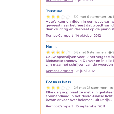
Jongeling
3.0 met 6 stemmen
1
Auto’s kunnen rijden in een waas van w
geweest naar het feest dat woedt van d
drankzuchtig en desolaat op de piano st
Remco Campert
14 oktober 2012
Notitie
3.8 met 6 stemmen
9
Gauw opschrijven voor ik het vergeet: 
kletsnatte sneeuw in Denver en in alle 
zijn maar het schrijven van de woorden
Remco Campert
26 juni 2012
Boerin in Iviers
2.6 met 25 stemmen
Elke dag nog praat ze met zijn grafsteen
spinnendraad in het Noord-Franse licht s
kwam er voor over helemaal uit Parijs…
Remco Campert
15 september 2011