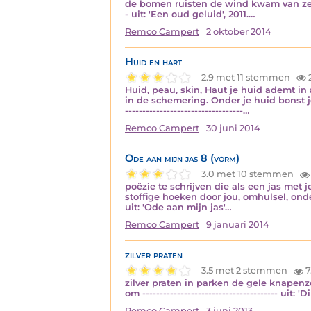
de bomen ruisten de wind kwam van zee nu
- uit: 'Een oud geluid', 2011.…
Remco Campert
2 oktober 2014
Huid en hart
2.9 met 11 stemmen
2
Huid, peau, skin, Haut je huid ademt in
in de schemering. Onder je huid bonst je 
----------------------------------…
Remco Campert
30 juni 2014
Ode aan mijn jas 8 (vorm)
3.0 met 10 stemmen
poëzie te schrijven die als een jas met j
stoffige hoeken door jou, omhulsel, onderv
uit: 'Ode aan mijn jas'…
Remco Campert
9 januari 2014
zilver praten
3.5 met 2 stemmen
7
zilver praten in parken de gele knapenz
om --------------------------------------- uit
Remco Campert
3 juni 2013