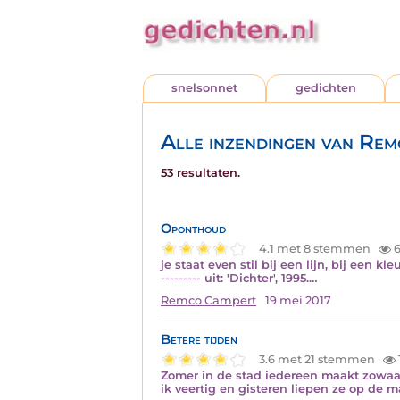
snelsonnet
gedichten
Alle inzendingen van Re
53 resultaten.
Oponthoud
4.1 met 8 stemmen
6
je staat even stil bij een lijn, bij een 
--------- uit: 'Dichter', 1995.…
Remco Campert
19 mei 2017
Betere tijden
3.6 met 21 stemmen
Zomer in de stad iedereen maakt zowaar
ik veertig en gisteren liepen ze op de maa