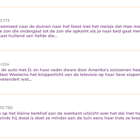
3.173
eemoed naar de duinen naar het feest met het meisje dat mee moet 
e zon die ondergaat tot de zon die opkomt als je naar bed gaat me
aat huilend van liefde die…
.024
in de auto met D. en haar vader dwars door Amerika's seizoenen he
Best Westerns het knipperlicht van de televisie op haar lieve slape
 verandert wat…
10.782
 op het kleine kerkhof aan de overkant uitzicht over het dal met he
inds hij dood is doet ze minder aan de tuin eens haar trots ze kree