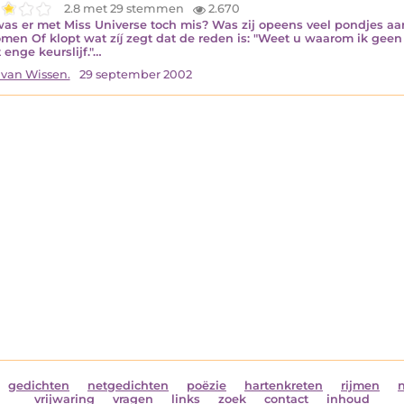
2.8 met 29 stemmen
2.670
as er met Miss Universe toch mis? Was zij opeens veel pondjes aa
men Of klopt wat zíj zegt dat de reden is: "Weet u waarom ik geen M
 enge keurslijf."…
 van Wissen.
29 september 2002
gedichten
netgedichten
poëzie
hartenkreten
rijmen
vrijwaring
vragen
links
zoek
contact
inhoud