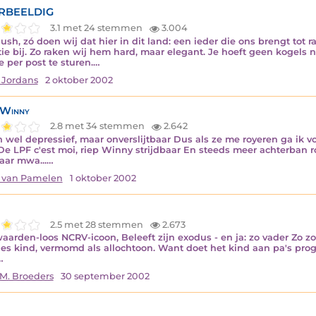
RBEELDIG
3.1 met 24 stemmen
3.004
ush, zó doen wij dat hier in dit land: een ieder die ons brengt tot ra
ie bij. Zo raken wij hem hard, maar elegant. Je hoeft geen kogels 
ze per post te sturen.…
 Jordans
2 oktober 2002
 Winny
2.8 met 34 stemmen
2.642
n wel depressief, maar onverslijtbaar Dus als ze me royeren ga ik 
De LPF c'est moi, riep Winny strijdbaar En steeds meer achterban r
ar mwa...…
 van Pamelen
1 oktober 2002
2.5 met 28 stemmen
2.673
aarden-loos NCRV-icoon, Beleeft zijn exodus - en ja: zo vader Zo z
jes kind, vermomd als allochtoon. Want doet het kind aan pa's prog
…
M. Broeders
30 september 2002
)