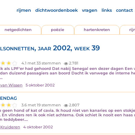
rijmen
dichtwoordenboek
vragen
links
contact
netgedichten
poëzie
hartenkreten
ri
lsonnetten, jaar 2002, week 39
4.1 met 33 stemmen
2.781
ik als LPF'er had gehoord Dat nabij Senegal een dezer dagen Een
dan duizend passagiers aan boord Dacht ik vanwege de interne her
!…
 van Wissen
5 oktober 2002
RENDAG
3.6 met 19 stemmen
2.807
b geen hond of kat of cavia. Ik houd niet van kanaries op een stokj
. En vlinders ren ik ook niet achterna. Ook schiet ik nooit een haa
jn teddybeer.…
 Kruideren
4 oktober 2002