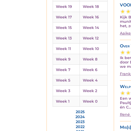
VOO
Week 19
Week 18
Kijk B
Week 17
Week 16
munit
het, 
Week 15
Week 14
Aaike
Week 13
Week 12
Over
Week 11
Week 10
Ik be
Week 9
Week 8
door 
we ma
Week 7
Week 6
Frank
Week 5
Week 4
Welp
Week 3
Week 2
Een w
Week 1
Week 0
Pault
én C.
2025
René 
2024
2023
Mis(s
2022