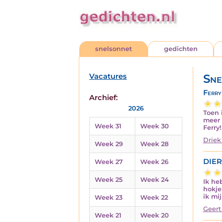
snelsonnet
gedichten
Vacatures
Sne
Ferry
Archief:
2026
Toen 
meer 
Week 31
Week 30
Ferry
Driek
Week 29
Week 28
DIE
Week 27
Week 26
Week 25
Week 24
Ik he
hokje
ik mi
Week 23
Week 22
Geert
Week 21
Week 20