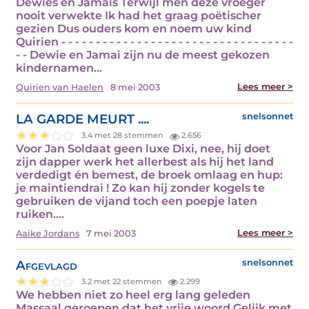
Dewies en Jamais Terwijl men deze vroeger
nooit verwekte Ik had het graag poëtischer
gezien Dus ouders kom en noem uw kind
Quirien - - - - - - - - - - - - - - - - - - - - - - - - - - - - - - - - - -
- - Dewie en Jamai zijn nu de meest gekozen
kindernamen…
Lees meer >
Quirien van Haelen
8 mei 2003
LA GARDE MEURT ....
snelsonnet
3.4 met 28 stemmen
2.656
Voor Jan Soldaat geen luxe Dixi, nee, hij doet
zijn dapper werk het allerbest als hij het land
verdedigt én bemest, de broek omlaag en hup:
je maintiendrai ! Zo kan hij zonder kogels te
gebruiken de vijand toch een poepje laten
ruiken.…
Lees meer >
Aaike Jordans
7 mei 2003
Afgevlagd
snelsonnet
3.2 met 22 stemmen
2.299
We hebben niet zo heel erg lang geleden
Massaal geroepen dat het vrije woord Gelijk met