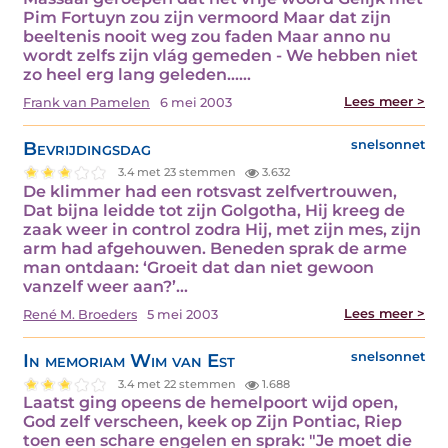
Pim Fortuyn zou zijn vermoord Maar dat zijn
beeltenis nooit weg zou faden Maar anno nu
wordt zelfs zijn vlág gemeden - We hebben niet
zo heel erg lang geleden...…
Lees meer >
Frank van Pamelen
6 mei 2003
Bevrijdingsdag
snelsonnet
3.4 met 23 stemmen
3.632
De klimmer had een rotsvast zelfvertrouwen,
Dat bijna leidde tot zijn Golgotha, Hij kreeg de
zaak weer in control zodra Hij, met zijn mes, zijn
arm had afgehouwen. Beneden sprak de arme
man ontdaan: ‘Groeit dat dan niet gewoon
vanzelf weer aan?’…
Lees meer >
René M. Broeders
5 mei 2003
In memoriam Wim van Est
snelsonnet
3.4 met 22 stemmen
1.688
Laatst ging opeens de hemelpoort wijd open,
God zelf verscheen, keek op Zijn Pontiac, Riep
toen een schare engelen en sprak: "Je moet die