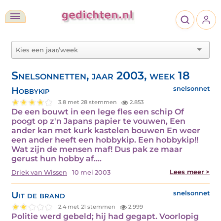
Snelsonnetten, jaar 2003, week 18
Hobbykip
snelsonnet
3.8 met 28 stemmen
2.853
De een bouwt in een lege fles een schip Of
poogt op z'n Japans papier te vouwen, Een
ander kan met kurk kastelen bouwen En weer
een ander heeft een hobbykip. Een hobbykip!!
Wat zijn de mensen maf! Dus pak ze maar
gerust hun hobby af.…
Lees meer >
Driek van Wissen
10 mei 2003
Uit de brand
snelsonnet
2.4 met 21 stemmen
2.999
Politie werd gebeld; hij had gegapt. Voorlopig