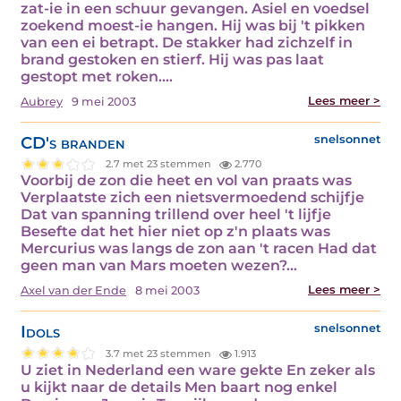
zat-ie in een schuur gevangen. Asiel en voedsel
zoekend moest-ie hangen. Hij was bij 't pikken
van een ei betrapt. De stakker had zichzelf in
brand gestoken en stierf. Hij was pas laat
gestopt met roken.…
Lees meer >
Aubrey
9 mei 2003
CD's branden
snelsonnet
2.7 met 23 stemmen
2.770
Voorbij de zon die heet en vol van praats was
Verplaatste zich een nietsvermoedend schijfje
Dat van spanning trillend over heel 't lijfje
Besefte dat het hier niet op z'n plaats was
Mercurius was langs de zon aan 't racen Had dat
geen man van Mars moeten wezen?…
Lees meer >
Axel van der Ende
8 mei 2003
Idols
snelsonnet
3.7 met 23 stemmen
1.913
U ziet in Nederland een ware gekte En zeker als
u kijkt naar de details Men baart nog enkel