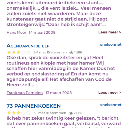
zoiets komt uiteraard kritiek: een stunt…,
onsmakelijk…, die vent is ziek… Veel mensen
zullen zoiets niet waarderen. Maar deze
kunstenaar gaat niet de strijd aan. Hij zegt
stronteigenwijs: “Daar heb ik schijt aan!”…
Lees meer >
Hans Mooi
14 maart 2008
Agendapuntje elf
snelsonnet
3.4 met 15 stemmen
1.586
Oké dan, sprak de voorzitster en gaf Heel
routineus een klopje met haar hamer Wij
schaffen hier vanmiddag in de Kamer Dus het
verbod op godslastering af En dan komt nu
agendapuntje elf: Het afschaffen van God de
Heere zelf…
Lees meer >
Frank van Pamelen
13 maart 2008
73 PANNENKOEKEN
snelsonnet
3.1 met 18 stemmen
2.085
Ik heb het zeker twintig keer gelezen, ‘t bericht
dat over pannenkoeken gaat, verbaasd, verward