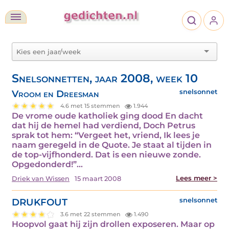
Snelsonnetten, jaar 2008, week 10
Vroom en Dreesman
snelsonnet
4.6 met 15 stemmen
1.944
De vrome oude katholiek ging dood En dacht
dat hij de hemel had verdiend, Doch Petrus
sprak tot hem: “Vergeet het, vriend, Ik lees je
naam geregeld in de Quote. Je staat al tijden in
de top-vijfhonderd. Dat is een nieuwe zonde.
Opgedonderd!”…
Lees meer >
Driek van Wissen
15 maart 2008
DRUKFOUT
snelsonnet
3.6 met 22 stemmen
1.490
Hoopvol gaat hij zijn drollen exposeren. Maar op