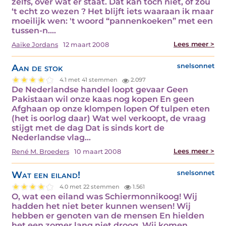
zelfs, over wat er staat. Dat kán toch niet, of zou
‘t echt zo wezen ? Het blijft iets waaraan ik maar
moeilijk wen: 't woord “pannenkoeken” met een
tussen-n.…
Lees meer >
Aaike Jordans
12 maart 2008
Aan de stok
snelsonnet
4.1 met 41 stemmen
2.097
De Nederlandse handel loopt gevaar Geen
Pakistaan wil onze kaas nog kopen En geen
Afghaan op onze klompen lopen Of tulpen eten
(het is oorlog daar) Wat wel verkoopt, de vraag
stijgt met de dag Dat is sinds kort de
Nederlandse vlag…
Lees meer >
René M. Broeders
10 maart 2008
Wat een eiland!
snelsonnet
4.0 met 22 stemmen
1.561
O, wat een eiland was Schiermonnikoog! Wij
hadden het niet beter kunnen wensen! Wij
hebben er genoten van de mensen En hielden
het een zomer lang niet droog. Wij komen