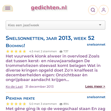
Snelsonnetten, jaar 2013, week 52
Booming!
snelsonnet
4.5 met 2 stemmen
737
Het vuurwerk klonk alweer in overvloed Zoals
dat tussen kerst- en nieuwjaarsdagen De
trommelvliezen steevast komt belagen Wat in
diverse kringen opgeld doet Zo'n knalfeest is
decemberhelden eigen: Onzichtbaar èn
ongrijpbaar aandacht krijgen…
Lees meer >
Ko de Laat
31 december 2013
Piekema piekte
snelsonnet
5.0 met 3 stemmen
894
Met gêne ging ik op de weegschaal staan En zag