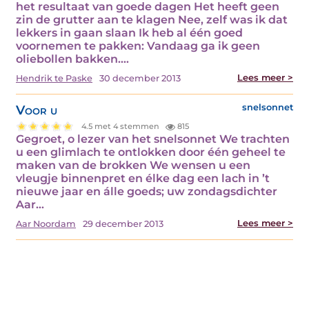
het resultaat van goede dagen Het heeft geen
zin de grutter aan te klagen Nee, zelf was ik dat
lekkers in gaan slaan Ik heb al één goed
voornemen te pakken: Vandaag ga ik geen
oliebollen bakken.…
Lees meer >
Hendrik te Paske
30 december 2013
Voor u
snelsonnet
4.5 met 4 stemmen
815
Gegroet, o lezer van het snelsonnet We trachten
u een glimlach te ontlokken door één geheel te
maken van de brokken We wensen u een
vleugje binnenpret en élke dag een lach in ’t
nieuwe jaar en álle goeds; uw zondagsdichter
Aar…
Lees meer >
Aar Noordam
29 december 2013