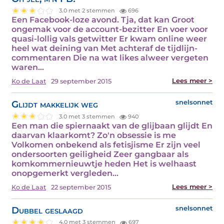
3.0 met 2 stemmen
696
Een Facebook-loze avond. Tja, dat kan Groot
ongemak voor de account-bezitter En voer voor
quasi-lollig vals getwitter Er kwam online weer
heel wat deining van Met achteraf de tijdlijn-
commentaren Die na wat likes alweer vergeten
waren…
Lees meer >
Ko de Laat
29 september 2015
Glijdt makkelijk weg
snelsonnet
3.0 met 3 stemmen
940
Een man die spiernaakt van de glijbaan glijdt En
daarvan klaarkomt? Zo'n obsessie is me
Volkomen onbekend als fetisjisme Er zijn veel
ondersoorten geiligheid Zeer gangbaar als
komkommernieuwtje heden Het is welhaast
onopgemerkt vergleden…
Lees meer >
Ko de Laat
22 september 2015
Dubbel geslaagd
snelsonnet
4.0 met 3 stemmen
697