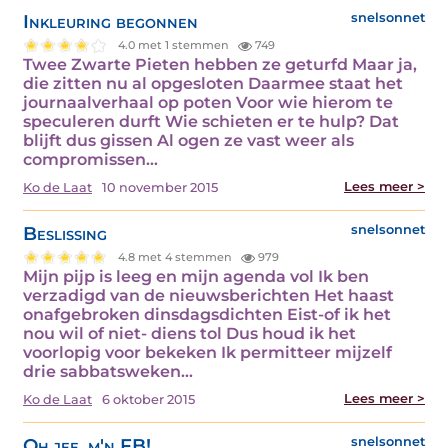
Inkleuring begonnen
snelsonnet
4.0 met 1 stemmen
749
Twee Zwarte Pieten hebben ze geturfd Maar ja,
die zitten nu al opgesloten Daarmee staat het
journaalverhaal op poten Voor wie hierom te
speculeren durft Wie schieten er te hulp? Dat
blijft dus gissen Al ogen ze vast weer als
compromissen…
Lees meer >
Ko de Laat
10 november 2015
Beslissing
snelsonnet
4.8 met 4 stemmen
979
Mijn pijp is leeg en mijn agenda vol Ik ben
verzadigd van de nieuwsberichten Het haast
onafgebroken dinsdagsdichten Eist-of ik het
nou wil of niet- diens tol Dus houd ik het
voorlopig voor bekeken Ik permitteer mijzelf
drie sabbatsweken…
Lees meer >
Ko de Laat
6 oktober 2015
Oh jee, m'n FB!
snelsonnet