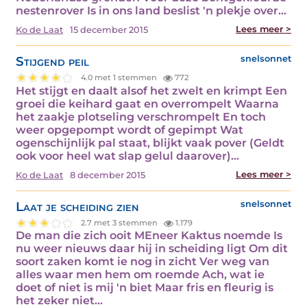
nestenrover Is in ons land beslist 'n plekje over…
Lees meer >
Ko de Laat
15 december 2015
Stijgend peil
snelsonnet
4.0 met 1 stemmen
772
Het stijgt en daalt alsof het zwelt en krimpt Een
groei die keihard gaat en overrompelt Waarna
het zaakje plotseling verschrompelt En toch
weer opgepompt wordt of gepimpt Wat
ogenschijnlijk pal staat, blijkt vaak pover (Geldt
ook voor heel wat slap gelul daarover)…
Lees meer >
Ko de Laat
8 december 2015
Laat je scheiding zien
snelsonnet
2.7 met 3 stemmen
1.179
De man die zich ooit MEneer Kaktus noemde Is
nu weer nieuws daar hij in scheiding ligt Om dit
soort zaken komt ie nog in zicht Ver weg van
alles waar men hem om roemde Ach, wat ie
doet of niet is mij 'n biet Maar fris en fleurig is
het zeker niet…