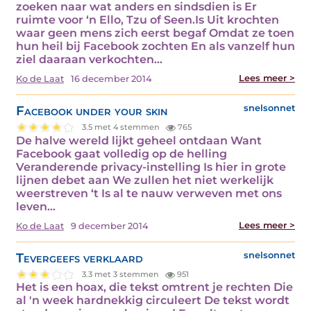
zoeken naar wat anders en sindsdien is Er
ruimte voor ‘n Ello, Tzu of Seen.Is Uit krochten
waar geen mens zich eerst begaf Omdat ze toen
hun heil bij Facebook zochten En als vanzelf hun
ziel daaraan verkochten…
Lees meer >
Ko de Laat
16 december 2014
Facebook under your skin
snelsonnet
3.5 met 4 stemmen
765
De halve wereld lijkt geheel ontdaan Want
Facebook gaat volledig op de helling
Veranderende privacy-instelling Is hier in grote
lijnen debet aan We zullen het niet werkelijk
weerstreven ‘t Is al te nauw verweven met ons
leven…
Lees meer >
Ko de Laat
9 december 2014
Tevergeefs verklaard
snelsonnet
3.3 met 3 stemmen
951
Het is een hoax, die tekst omtrent je rechten Die
al 'n week hardnekkig circuleert De tekst wordt