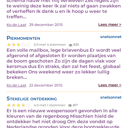
schema nauw met mij verweven Zes regels zijn
te weinig deze keer Ik zal niets af gaan zwakken
of verheffen Ik dank u en ik hoop u weer te
treffen…
Lees meer >
Ko de Laat
29 december 2015
Piekmomenten
snelsonnet
3.0 met 4 stemmen
835
Een volle mailbox, lege brievenbus Er wordt veel
afgerond of afgesloten Er worden plaatjes van
de boom geschoten Zo zijn de dagen vlak voor
kersmus dus En straks, dan zal het feest, globaal
bekeken Ons weekend weer zo lekker lullig
breken…
Lees meer >
Ko de Laat
22 december 2015
Stekelige ontdekking
snelsonnet
4.0 met 1 stemmen
817
Er is een nieuwe wespensoort gevonden In alle
kleuren van de regenboog Misschien hield de
ontdekker het niet droog Om deze vondst op
Nederlandse gronden Voor deze bontgekleurde