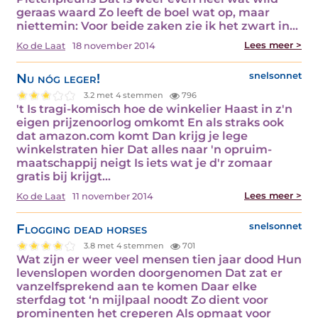
geraas waard Zo leeft de boel wat op, maar
niettemin: Voor beide zaken zie ik het zwart in…
Lees meer >
Ko de Laat
18 november 2014
Nu nóg leger!
snelsonnet
3.2 met 4 stemmen
796
't Is tragi-komisch hoe de winkelier Haast in z'n
eigen prijzenoorlog omkomt En als straks ook
dat amazon.com komt Dan krijg je lege
winkelstraten hier Dat alles naar 'n opruim-
maatschappij neigt Is iets wat je d'r zomaar
gratis bij krijgt…
Lees meer >
Ko de Laat
11 november 2014
Flogging dead horses
snelsonnet
3.8 met 4 stemmen
701
Wat zijn er weer veel mensen tien jaar dood Hun
levenslopen worden doorgenomen Dat zat er
vanzelfsprekend aan te komen Daar elke
sterfdag tot ‘n mijlpaal noodt Zo dient voor
prominenten het creperen Als opmaat voor