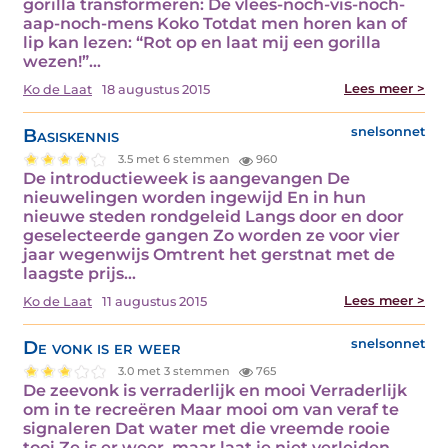
gorilla transformeren: De vlees-noch-vis-noch-
aap-noch-mens Koko Totdat men horen kan of
lip kan lezen: “Rot op en laat mij een gorilla
wezen!”…
Lees meer >
Ko de Laat
18 augustus 2015
Basiskennis
snelsonnet
3.5 met 6 stemmen
960
De introductieweek is aangevangen De
nieuwelingen worden ingewijd En in hun
nieuwe steden rondgeleid Langs door en door
geselecteerde gangen Zo worden ze voor vier
jaar wegenwijs Omtrent het gerstnat met de
laagste prijs…
Lees meer >
Ko de Laat
11 augustus 2015
De vonk is er weer
snelsonnet
3.0 met 3 stemmen
765
De zeevonk is verraderlijk en mooi Verraderlijk
om in te recreëren Maar mooi om van veraf te
signaleren Dat water met die vreemde rooie
tooi Ze is er weer, maar laat je niet verleiden