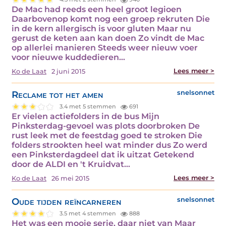
De Mac had reeds een heel groot legioen
Daarbovenop komt nog een groep rekruten Die
in de kern allergisch is voor gluten Maar nu
gerust de keten aan kan doen Zo vindt de Mac
op allerlei manieren Steeds weer nieuw voer
voor nieuwe kuddedieren…
Lees meer >
Ko de Laat
2 juni 2015
Reclame tot het amen
snelsonnet
3.4 met 5 stemmen
691
Er vielen actiefolders in de bus Mijn
Pinksterdag-gevoel was plots doorbroken De
rust leek met de feestdag goed te stroken Die
folders strookten heel wat minder dus Zo werd
een Pinksterdagdeel dat ik uitzat Getekend
door de ALDI en 't Kruidvat…
Lees meer >
Ko de Laat
26 mei 2015
Oude tijden reïncarneren
snelsonnet
3.5 met 4 stemmen
888
Het was een mooie serie, daar niet van Maar