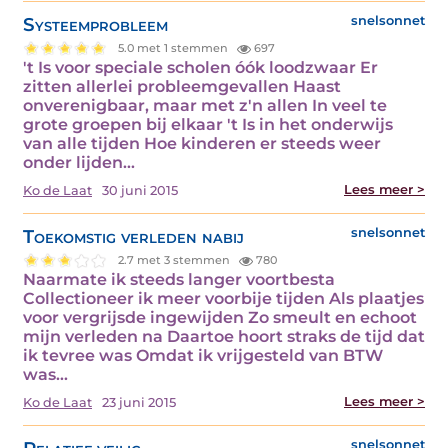
Systeemprobleem
snelsonnet
5.0 met 1 stemmen
697
't Is voor speciale scholen óók loodzwaar Er
zitten allerlei probleemgevallen Haast
onverenigbaar, maar met z'n allen In veel te
grote groepen bij elkaar 't Is in het onderwijs
van alle tijden Hoe kinderen er steeds weer
onder lijden…
Lees meer >
Ko de Laat
30 juni 2015
Toekomstig verleden nabij
snelsonnet
2.7 met 3 stemmen
780
Naarmate ik steeds langer voortbesta
Collectioneer ik meer voorbije tijden Als plaatjes
voor vergrijsde ingewijden Zo smeult en echoot
mijn verleden na Daartoe hoort straks de tijd dat
ik tevree was Omdat ik vrijgesteld van BTW
was…
Lees meer >
Ko de Laat
23 juni 2015
snelsonnet