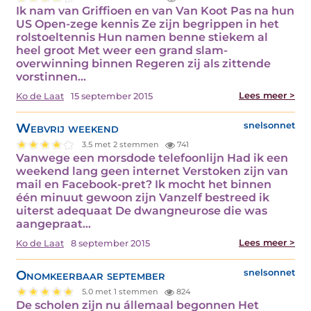
Ik nam van Griffioen en van Van Koot Pas na hun
US Open-zege kennis Ze zijn begrippen in het
rolstoeltennis Hun namen benne stiekem al
heel groot Met weer een grand slam-
overwinning binnen Regeren zij als zittende
vorstinnen…
Lees meer >
Ko de Laat
15 september 2015
Webvrij weekend
snelsonnet
3.5 met 2 stemmen
741
Vanwege een morsdode telefoonlijn Had ik een
weekend lang geen internet Verstoken zijn van
mail en Facebook-pret? Ik mocht het binnen
één minuut gewoon zijn Vanzelf bestreed ik
uiterst adequaat De dwangneurose die was
aangepraat…
Lees meer >
Ko de Laat
8 september 2015
Onomkeerbaar september
snelsonnet
5.0 met 1 stemmen
824
De scholen zijn nu állemaal begonnen Het