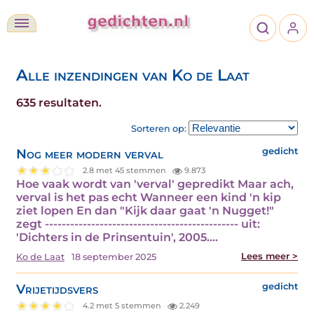
Alle inzendingen van Ko de Laat
635 resultaten.
Sorteren op:
Nog meer modern verval
gedicht
2.8 met 45 stemmen
9.873
Hoe vaak wordt van 'verval' gepredikt Maar ach,
verval is het pas echt Wanneer een kind 'n kip
ziet lopen En dan "Kijk daar gaat 'n Nugget!"
zegt ---------------------------------------------- uit:
'Dichters in de Prinsentuin', 2005.…
Lees meer >
Ko de Laat
18 september 2025
Vrijetijdsvers
gedicht
4.2 met 5 stemmen
2.249