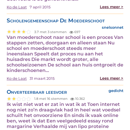
Lees meer >
Ko de Laat
7 april 2015
Scholengemeenschap De Moederschoot
snelsonnet
3.7 met 3 stemmen
697
Van moederschoot naar school is een proces Van
stappen zetten, doorgaan en alleen staan Nu
school en moederschoot steeds meer
ineenslaan Speelt dat proces nu aan het
huisadres Die markt wordt groter, alle
schoolseizoenen De school aan huis ontgroeit de
kinderschoenen…
Lees meer >
Ko de Laat
31 maart 2015
Onverteerbaar leesvoer
gedicht
1.8 met 16 stemmen
10.362
Ik wist niet wat er zat in wat ik at Toen internet
nog niet zo’n draagvlak had In heel wat voedsel
schuilt het onvoorziene En sinds ik vaak online
ben, weet ik dat Een veelgedeeld essay rond
margarine Verhaalde mij van lipo proteïne