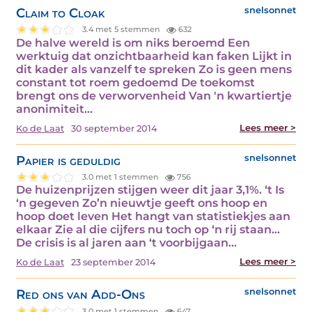
Claim to Cloak
snelsonnet
3.4 met 5 stemmen
632
De halve wereld is om niks beroemd Een
werktuig dat onzichtbaarheid kan faken Lijkt in
dit kader als vanzelf te spreken Zo is geen mens
constant tot roem gedoemd De toekomst
brengt ons de verworvenheid Van 'n kwartiertje
anonimiteit…
Lees meer >
Ko de Laat
30 september 2014
Papier is geduldig
snelsonnet
3.0 met 1 stemmen
756
De huizenprijzen stijgen weer dit jaar 3,1%. ‘t Is
‘n gegeven Zo’n nieuwtje geeft ons hoop en
hoop doet leven Het hangt van statistiekjes aan
elkaar Zie al die cijfers nu toch op ‘n rij staan…
De crisis is al jaren aan ‘t voorbijgaan…
Lees meer >
Ko de Laat
23 september 2014
Red ons van Add-Ons
snelsonnet
3.0 met 1 stemmen
647