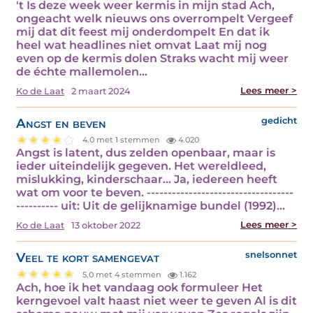
't Is deze week weer kermis in mijn stad Ach,
ongeacht welk nieuws ons overrompelt Vergeef
mij dat dit feest mij onderdompelt En dat ik
heel wat headlines niet omvat Laat mij nog
even op de kermis dolen Straks wacht mij weer
de échte mallemolen…
Lees meer >
Ko de Laat
2 maart 2024
Angst en beven
gedicht
4.0 met 1 stemmen
4.020
Angst is latent, dus zelden openbaar, maar is
ieder uiteindelijk gegeven. Het wereldleed,
mislukking, kinderschaar... Ja, iedereen heeft
wat om voor te beven. -----------------------------------
---------- uit: Uit de gelijknamige bundel (1992)…
Lees meer >
Ko de Laat
13 oktober 2022
Veel te kort samengevat
snelsonnet
5.0 met 4 stemmen
1.162
Ach, hoe ik het vandaag ook formuleer Het
kerngevoel valt haast niet weer te geven Al is dit