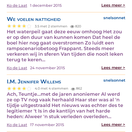
Lees meer >
Ko de Laat
1 december 2015
We voelen nattigheid
snelsonnet
3.5 met 2 stemmen
820
Het waterpeil gaat deze eeuw omhoog Het zou
er op den duur van kunnen komen Dat heel de
boel hier nog gaat overstromen Zo luidt een
rampscenariobetoog Frappant. Steeds meer
verkeren wij in sferen Van tijden die nooit leken
terug te keren…
Lees meer >
Ko de Laat
24 november 2015
I.M. Jennifer Willems
snelsonnet
4.0 met 4 stemmen
862
Ach, Teuntje...met de jaren anoniemer Al werd
ze op TV nog vaak herhaald Haar ster was al 'n
tijdje uitgestraald Het nieuws was echter des te
legitiemer 't Is in de kantlijn van het harde
heden: Alweer 'n stuk verleden overleden…
Lees meer >
Ko de Laat
17 november 2015