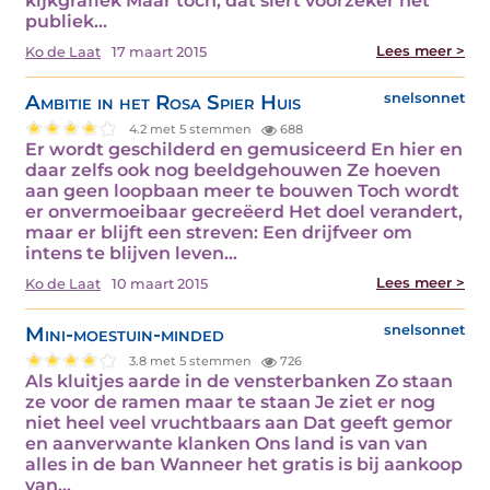
kijkgrafiek Maar toch, dat siert voorzeker het
publiek…
Lees meer >
Ko de Laat
17 maart 2015
Ambitie in het Rosa Spier Huis
snelsonnet
4.2 met 5 stemmen
688
Er wordt geschilderd en gemusiceerd En hier en
daar zelfs ook nog beeldgehouwen Ze hoeven
aan geen loopbaan meer te bouwen Toch wordt
er onvermoeibaar gecreëerd Het doel verandert,
maar er blijft een streven: Een drijfveer om
intens te blijven leven…
Lees meer >
Ko de Laat
10 maart 2015
Mini-moestuin-minded
snelsonnet
3.8 met 5 stemmen
726
Als kluitjes aarde in de vensterbanken Zo staan
ze voor de ramen maar te staan Je ziet er nog
niet heel veel vruchtbaars aan Dat geeft gemor
en aanverwante klanken Ons land is van van
alles in de ban Wanneer het gratis is bij aankoop
van…