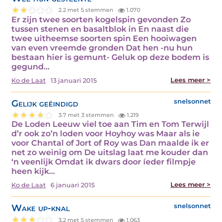
2.2 met 5 stemmen
1.070
Er zijn twee soorten kogelspin gevonden Zo
tussen stenen en basaltblok in En naast die
twee uitheemse soorten spin Een hooiwagen
van even vreemde gronden Dat hen -nu hun
bestaan hier is gemunt- Geluk op deze bodem is
gegund…
Lees meer >
Ko de Laat
13 januari 2015
Gelijk geëindigd
snelsonnet
3.7 met 3 stemmen
1.219
De Loden Leeuw viel toe aan Tim en Tom Terwijl
d’r ook zo’n loden voor Hoyhoy was Maar als ie
voor Chantal of Jort of Roy was Dan maalde ik er
net zo weinig om De uitslag laat me kouder dan
‘n veenlijk Omdat ik dwars door íeder filmpje
heen kijk…
Lees meer >
Ko de Laat
6 januari 2015
Wake up-knal
snelsonnet
3.2 met 5 stemmen
1.063