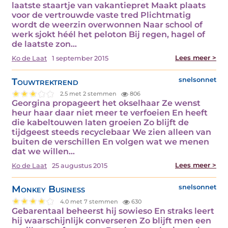
laatste staartje van vakantiepret Maakt plaats
voor de vertrouwde vaste tred Plichtmatig
wordt de weerzin overwonnen Naar school of
werk sjokt héél het peloton Bij regen, hagel of
de laatste zon…
Lees meer >
Ko de Laat
1 september 2015
Touwtrektrend
snelsonnet
2.5 met 2 stemmen
806
Georgina propageert het okselhaar Ze wenst
heur haar daar niet meer te verfoeien En heeft
die kabeltouwen laten groeien Zo blijft de
tijdgeest steeds recyclebaar We zien alleen van
buiten de verschillen En volgen wat we menen
dat we willen…
Lees meer >
Ko de Laat
25 augustus 2015
Monkey Business
snelsonnet
4.0 met 7 stemmen
630
Gebarentaal beheerst hij sowieso En straks leert
hij waarschijnlijk converseren Zo blijft men een