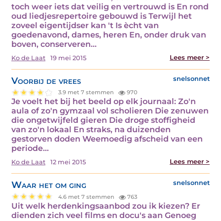
toch weer iets dat veilig en vertrouwd is En rond
oud liedjesrepertoire gebouwd is Terwijl het
zoveel eigentijdser kan 't Is ècht van
goedenavond, dames, heren En, onder druk van
boven, conserveren…
Lees meer >
Ko de Laat
19 mei 2015
Voorbij de vrees
snelsonnet
3.9 met 7 stemmen
970
Je voelt het bij het beeld op elk journaal: Zo'n
aula of zo'n gymzaal vol scholieren Die zenuwen
die ongetwijfeld gieren Die droge stoffigheid
van zo'n lokaal En straks, na duizenden
gestorven doden Weemoedig afscheid van een
periode…
Lees meer >
Ko de Laat
12 mei 2015
Waar het om ging
snelsonnet
4.6 met 7 stemmen
763
Uit welk herdenkingsaanbod zou ik kiezen? Er
dienden zich veel films en docu's aan Genoeg