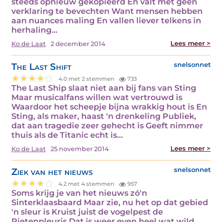
steeds opnieuw gekopieerd En valt met geen
verklaring te bevechten Want mensen hebben
aan nuances maling En vallen liever telkens in
herhaling…
Lees meer >
Ko de Laat
2 december 2014
The Last Shift
snelsonnet
4.0 met 2 stemmen
733
The Last Ship slaat niet aan bij fans van Sting
Maar musicalfans willen wat vertrouwd is
Waardoor het scheepje bijna wrakkig hout is En
Sting, als maker, haast 'n drenkeling Publiek,
dat aan tragedie zeer gehecht is Geeft nimmer
thuis als de Titanic echt is…
Lees meer >
Ko de Laat
25 november 2014
Ziek van het nieuws
snelsonnet
4.2 met 4 stemmen
957
Soms krijg je van het nieuws zó'n
Sinterklaasbaard Maar zie, nu het op dat gebied
'n sleur is Kruist juist de vogelpest de
Pietenpleuris Dat is weer even heel wat wild