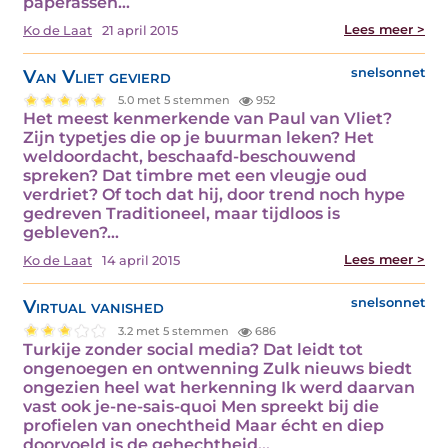
paperassen…
Lees meer >
Ko de Laat
21 april 2015
Van Vliet gevierd
snelsonnet
5.0 met 5 stemmen
952
Het meest kenmerkende van Paul van Vliet?
Zijn typetjes die op je buurman leken? Het
weldoordacht, beschaafd-beschouwend
spreken? Dat timbre met een vleugje oud
verdriet? Of toch dat hij, door trend noch hype
gedreven Traditioneel, maar tijdloos is
gebleven?…
Lees meer >
Ko de Laat
14 april 2015
Virtual vanished
snelsonnet
3.2 met 5 stemmen
686
Turkije zonder social media? Dat leidt tot
ongenoegen en ontwenning Zulk nieuws biedt
ongezien heel wat herkenning Ik werd daarvan
vast ook je-ne-sais-quoi Men spreekt bij die
profielen van onechtheid Maar écht en diep
doorvoeld is de gehechtheid…