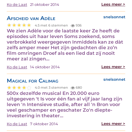
Lees meer >
Ko de Laat
21 oktober 2014
Afscheid van Adèle
snelsonnet
4.5 met 6 stemmen
936
We zien Adèle voor de laatste keer Ze heeft de
episodes uit haar leven Soms zoekend, soms
verbrokkeld weergegeven Inmiddels kan ze dàt
zelfs amper meer Het zijn gedachten die zo’n
film omringen Droef als een lied dat zíj nooit
meer zal zingen…
Lees meer >
Ko de Laat
14 oktober 2014
Magical for Calimag
snelsonnet
4.0 met 3 stemmen
680
500x dezelfde musical En 20.000 euro
uitgegeven 't Is voor één fan al vijf jaar lang zijn
leven 'n Intensieve studie, after all 'n Bron voor
veel geschamper en geschater Zo'n diepte-
investering in theater…
Lees meer >
Ko de Laat
7 oktober 2014