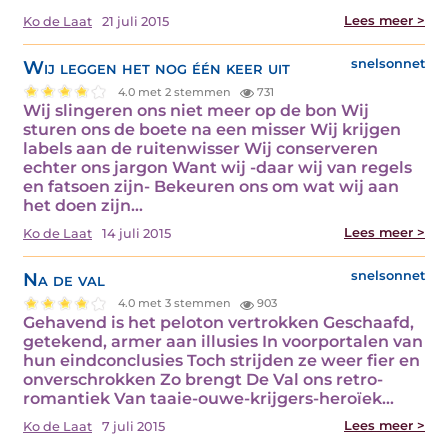
Lees meer >
Ko de Laat
21 juli 2015
Wij leggen het nog één keer uit
snelsonnet
4.0 met 2 stemmen
731
Wij slingeren ons niet meer op de bon Wij
sturen ons de boete na een misser Wij krijgen
labels aan de ruitenwisser Wij conserveren
echter ons jargon Want wij -daar wij van regels
en fatsoen zijn- Bekeuren ons om wat wij aan
het doen zijn…
Lees meer >
Ko de Laat
14 juli 2015
Na de val
snelsonnet
4.0 met 3 stemmen
903
Gehavend is het peloton vertrokken Geschaafd,
getekend, armer aan illusies In voorportalen van
hun eindconclusies Toch strijden ze weer fier en
onverschrokken Zo brengt De Val ons retro-
romantiek Van taaie-ouwe-krijgers-heroïek…
Lees meer >
Ko de Laat
7 juli 2015