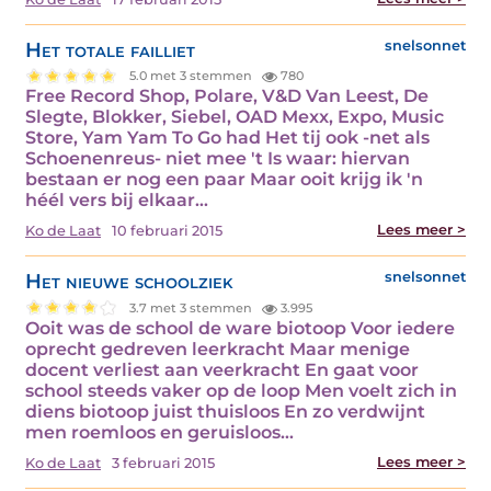
Het totale failliet
snelsonnet
5.0 met 3 stemmen
780
Free Record Shop, Polare, V&D Van Leest, De
Slegte, Blokker, Siebel, OAD Mexx, Expo, Music
Store, Yam Yam To Go had Het tij ook -net als
Schoenenreus- niet mee 't Is waar: hiervan
bestaan er nog een paar Maar ooit krijg ik 'n
héél vers bij elkaar…
Lees meer >
Ko de Laat
10 februari 2015
Het nieuwe schoolziek
snelsonnet
3.7 met 3 stemmen
3.995
Ooit was de school de ware biotoop Voor iedere
oprecht gedreven leerkracht Maar menige
docent verliest aan veerkracht En gaat voor
school steeds vaker op de loop Men voelt zich in
diens biotoop juist thuisloos En zo verdwijnt
men roemloos en geruisloos…
Lees meer >
Ko de Laat
3 februari 2015