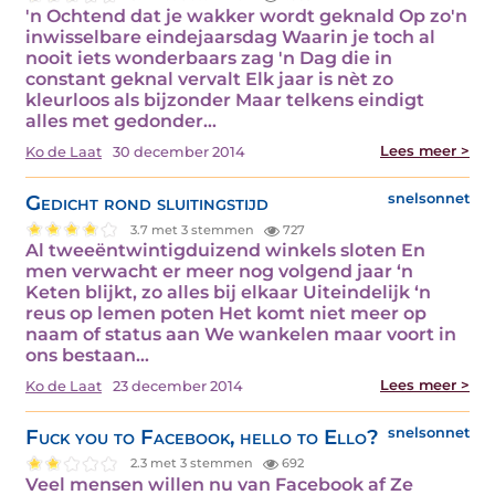
'n Ochtend dat je wakker wordt geknald Op zo'n
inwisselbare eindejaarsdag Waarin je toch al
nooit iets wonderbaars zag 'n Dag die in
constant geknal vervalt Elk jaar is nèt zo
kleurloos als bijzonder Maar telkens eindigt
alles met gedonder…
Lees meer >
Ko de Laat
30 december 2014
Gedicht rond sluitingstijd
snelsonnet
3.7 met 3 stemmen
727
Al tweeëntwintigduizend winkels sloten En
men verwacht er meer nog volgend jaar ‘n
Keten blijkt, zo alles bij elkaar Uiteindelijk ‘n
reus op lemen poten Het komt niet meer op
naam of status aan We wankelen maar voort in
ons bestaan…
Lees meer >
Ko de Laat
23 december 2014
Fuck you to Facebook, hello to Ello?
snelsonnet
2.3 met 3 stemmen
692
Veel mensen willen nu van Facebook af Ze