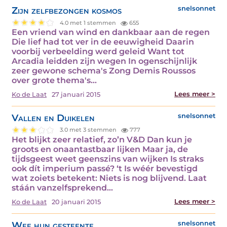
Zijn zelfbezongen kosmos
snelsonnet
4.0 met 1 stemmen
655
Een vriend van wind en dankbaar aan de regen
Die lief had tot ver in de eeuwigheid Daarin
voorbij verbeelding werd geleid Want tot
Arcadia leidden zijn wegen In ogenschijnlijk
zeer gewone schema's Zong Demis Roussos
over grote thema's…
Lees meer >
Ko de Laat
27 januari 2015
Vallen en Duikelen
snelsonnet
3.0 met 3 stemmen
777
Het blijkt zeer relatief, zo’n V&D Dan kun je
groots en onaantastbaar lijken Maar ja, de
tijdsgeest weet geenszins van wijken Is straks
ook dít imperium passé? ‘t Is wéér bevestigd
wat zoiets betekent: Niets is nog blijvend. Laat
stáán vanzelfsprekend…
Lees meer >
Ko de Laat
20 januari 2015
Wee hun gesteente
snelsonnet