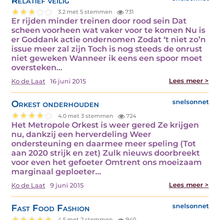
Relatief veilig
3.2 met 5 stemmen
731
Er rijden minder treinen door rood sein Dat
scheen voorheen wat vaker voor te komen Nu is
er Goddank actie ondernomen Zodat ‘t niet zo’n
issue meer zal zijn Toch is nog steeds de onrust
niet geweken Wanneer ik eens een spoor moet
oversteken…
Lees meer >
Ko de Laat
16 juni 2015
Orkest onderhouden
snelsonnet
4.0 met 3 stemmen
724
Het Metropole Orkest is weer gered Ze krijgen
nu, dankzij een herverdeling Weer
ondersteuning en daarmee meer speling (Tot
aan 2020 strijk en zet) Zulk nieuws doorbreekt
voor even het gefoeter Omtrent ons moeizaam
marginaal geploeter…
Lees meer >
Ko de Laat
9 juni 2015
Fast Food Fashion
snelsonnet
4.5 met 2 stemmen
940