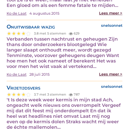
Een gloed om als een femme fatale te mijden…
Lees meer >
Ko de Laat
4 augustus 2015
Onuitwisbaar wazig
snelsonnet
3.8 met 5 stemmen
629
Verbanden tussen nachtrust en geheugen Zijn
thans door onderzoekers blootgelegd Wie
langer slaapt onthoudt meer, wordt gezegd
Tenminste, voorzover geheugens deugen Want
hoe men het ook nameet of berekent Het was
voor men het wist vaak al vertekend…
Lees meer >
Ko de Laat
28 juli 2015
Vrijetijdsvers
snelsonnet
3.7 met 3 stemmen
787
't Is deze week weer kermis in mijn stad Ach,
ongeacht welk nieuws ons overrompelt Vergeef
mij dat dit feest mij onderdompelt En dat ik
heel wat headlines niet omvat Laat mij nog
even op de kermis dolen Straks wacht mij weer
de échte mallemolen…