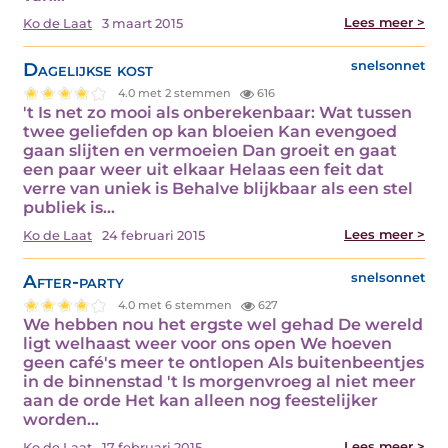
Lees meer >
Ko de Laat
3 maart 2015
Dagelijkse kost
snelsonnet
4.0 met 2 stemmen
616
't Is net zo mooi als onberekenbaar: Wat tussen
twee geliefden op kan bloeien Kan evengoed
gaan slijten en vermoeien Dan groeit en gaat
een paar weer uit elkaar Helaas een feit dat
verre van uniek is Behalve blijkbaar als een stel
publiek is…
Lees meer >
Ko de Laat
24 februari 2015
After-party
snelsonnet
4.0 met 6 stemmen
627
We hebben nou het ergste wel gehad De wereld
ligt welhaast weer voor ons open We hoeven
geen café's meer te ontlopen Als buitenbeentjes
in de binnenstad 't Is morgenvroeg al niet meer
aan de orde Het kan alleen nog feestelijker
worden…
Lees meer >
Ko de Laat
17 februari 2015