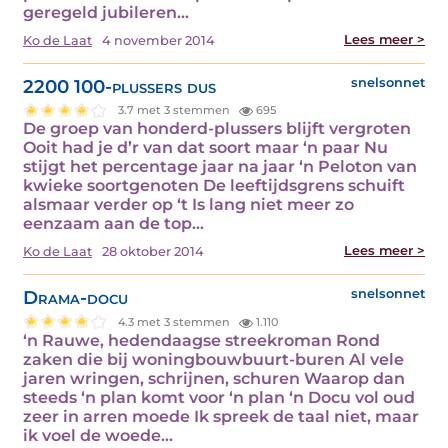
geregeld jubileren…
Lees meer >
Ko de Laat
4 november 2014
2200 100-plussers dus
snelsonnet
3.7 met 3 stemmen
695
De groep van honderd-plussers blijft vergroten
Ooit had je d’r van dat soort maar ‘n paar Nu
stijgt het percentage jaar na jaar ‘n Peloton van
kwieke soortgenoten De leeftijdsgrens schuift
alsmaar verder op ‘t Is lang niet meer zo
eenzaam aan de top…
Lees meer >
Ko de Laat
28 oktober 2014
Drama-docu
snelsonnet
4.3 met 3 stemmen
1.110
‘n Rauwe, hedendaagse streekroman Rond
zaken die bij woningbouwbuurt-buren Al vele
jaren wringen, schrijnen, schuren Waarop dan
steeds ‘n plan komt voor ‘n plan ‘n Docu vol oud
zeer in arren moede Ik spreek de taal niet, maar
ik voel de woede…