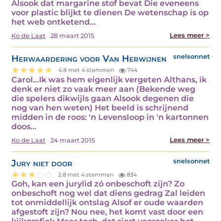
Alsook dat margarine stof bevat Die eveneens
voor plastic blijkt te dienen De wetenschap is op
het web ontketend…
Lees meer >
Ko de Laat
28 maart 2015
Herwaardering voor Van Herwijnen
snelsonnet
4.8 met 4 stemmen
744
Carol...Ik was hem eigenlijk vergeten Althans, ik
denk er niet zo vaak meer aan (Bekende weg
die spelers dikwijls gaan Alsook degenen die
nog van hen weten) Het beeld is schrijnend
midden in de roos: 'n Levensloop in 'n kartonnen
doos…
Lees meer >
Ko de Laat
24 maart 2015
Jury niet door
snelsonnet
2.8 met 4 stemmen
834
Goh, kan een jurylid zó onbeschoft zijn? Zo
onbeschoft nog wel dat diens gedrag Zal leiden
tot onmiddellijk ontslag Alsof er oude waarden
afgestoft zijn? Nou nee, het komt vast door een