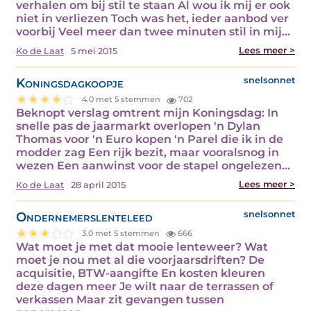
verhalen om bij stil te staan Al wou ik mij er ook
niet in verliezen Toch was het, ieder aanbod ver
voorbij Veel meer dan twee minuten stil in mij…
Lees meer >
Ko de Laat
5 mei 2015
Koningsdagkoopje
snelsonnet
4.0 met 5 stemmen
702
Beknopt verslag omtrent mijn Koningsdag: In
snelle pas de jaarmarkt overlopen 'n Dylan
Thomas voor 'n Euro kopen 'n Parel die ik in de
modder zag Een rijk bezit, maar vooralsnog in
wezen Een aanwinst voor de stapel ongelezen…
Lees meer >
Ko de Laat
28 april 2015
Ondernemerslenteleed
snelsonnet
3.0 met 5 stemmen
666
Wat moet je met dat mooie lenteweer? Wat
moet je nou met al die voorjaarsdriften? De
acquisitie, BTW-aangifte En kosten kleuren
deze dagen meer Je wilt naar de terrassen of
verkassen Maar zit gevangen tussen