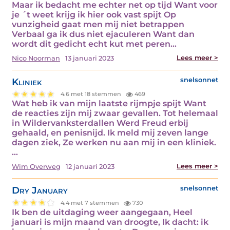
Maar ik bedacht me echter net op tijd Want voor
je ´t weet krijg ik hier ook vast spijt Op
vunzigheid gaat men mij niet betrappen
Verbaal ga ik dus niet ejaculeren Want dan
wordt dit gedicht echt kut met peren…
Lees meer >
Nico Noorman
13 januari 2023
Kliniek
snelsonnet
4.6 met 18 stemmen
469
Wat heb ik van mijn laatste rijmpje spijt Want
de reacties zijn mij zwaar gevallen. Tot helemaal
in Wildervanksterdallen Werd Freud erbij
gehaald, en penisnijd. Ik meld mij zeven lange
dagen ziek, Ze werken nu aan mij in een kliniek.
…
Lees meer >
Wim Overweg
12 januari 2023
Dry January
snelsonnet
4.4 met 7 stemmen
730
Ik ben de uitdaging weer aangegaan, Heel
januari is mijn maand van droogte, Ik dacht: ik