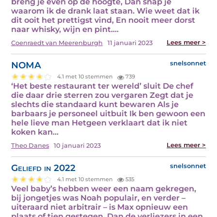
breng je even op de hoogte, Dan snap je
waarom ik de drank laat staan. Wie weet dat ik
dit ooit het prettigst vind, En nooit meer dorst
naar whisky, wijn en pint.…
Lees meer >
Coenraedt van Meerenburgh
11 januari 2023
NOMA
snelsonnet
4.1 met 10 stemmen
739
‘Het beste restaurant ter wereld’ sluit De chef
die daar drie sterren zou vergaren Zegt dat je
slechts die standaard kunt bewaren Als je
barbaars je personeel uitbuit Ik ben gewoon een
hele lieve man Hetgeen verklaart dat ik niet
koken kan…
Lees meer >
Theo Danes
10 januari 2023
Geliefd in 2022
snelsonnet
4.1 met 10 stemmen
535
Veel baby’s hebben weer een naam gekregen,
bij jongetjes was Noah populair, en verder –
uiteraard niet arbitrair – is Max opnieuw een
plaats of tien gestegen. Dan de verliezers in een