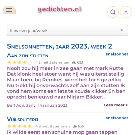
Snelsonnetten, jaar 2023, week 2
Aan zijn stutten
snelsonnet
4.2 met 5 stemmen
653
Nooit zou hij meer in zee gaan met Mark Rutte
Dat klonk heel stoer want hij was uiterst stellig
Maar toen, bij Remkes, werd het toch gezellig
Nu trekt hij onverwachts zelf aan zijn stutten Ik
vond hem soms een iets te koude kikker En ben
oprecht benieuwd naar Mirjam Bikker…
Lees meer >
Bart Adjudant
14 januari 2023
Vuilspuiterij
snelsonnet
4.8 met 8 stemmen
636
Ik wilde eerst een schuine mop gaan tappen