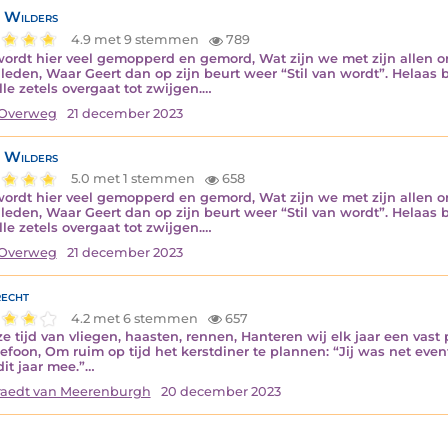
 Wilders
4.9 met 9 stemmen
789
ordt hier veel gemopperd en gemord, Wat zijn we met zijn allen on
leden, Waar Geert dan op zijn beurt weer “Stil van wordt”. Helaas b
lle zetels overgaat tot zwijgen.…
Overweg
21 december 2023
 Wilders
5.0 met 1 stemmen
658
ordt hier veel gemopperd en gemord, Wat zijn we met zijn allen on
leden, Waar Geert dan op zijn beurt weer “Stil van wordt”. Helaas b
lle zetels overgaat tot zwijgen.…
Overweg
21 december 2023
echt
4.2 met 6 stemmen
657
ze tijd van vliegen, haasten, rennen, Hanteren wij elk jaar een vas
lefoon, Om ruim op tijd het kerstdiner te plannen: “Jij was net eve
dit jaar mee.”…
aedt van Meerenburgh
20 december 2023