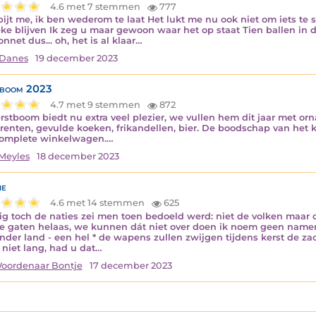
4.6 met 7 stemmen
777
pijt me, ik ben wederom te laat Het lukt me nu ook niet om iets te sc
ke blijven Ik zeg u maar gewoon waar het op staat Tien ballen in d
nnet dus... oh, het is al klaar…
 Danes
19 december 2023
tboom 2023
4.7 met 9 stemmen
872
rstboom biedt nu extra veel plezier, we vullen hem dit jaar met or
renten, gevulde koeken, frikandellen, bier. De boodschap van het k
omplete winkelwagen.…
Meyles
18 december 2023
ie
4.6 met 14 stemmen
625
ig toch de naties zei men toen bedoeld werd: niet de volken maar 
e gaten helaas, we kunnen dát niet over doen ik noem geen name
nder land - een hel * de wapens zullen zwijgen tijdens kerst de z
 niet lang, had u dat…
oordenaar Bontje
17 december 2023