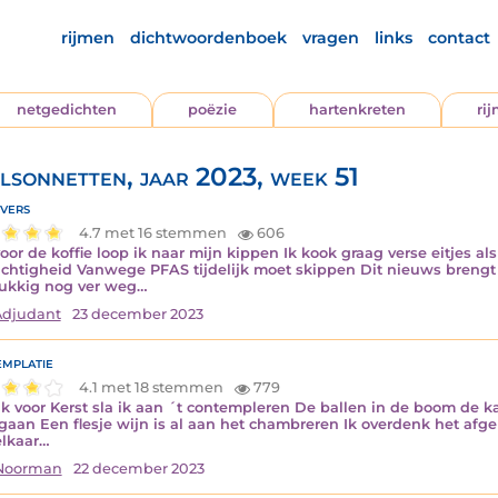
rijmen
dichtwoordenboek
vragen
links
contact
netgedichten
poëzie
hartenkreten
ri
lsonnetten, jaar 2023, week 51
vers
4.7 met 16 stemmen
606
oor de koffie loop ik naar mijn kippen Ik kook graag verse eitjes als 
ichtigheid Vanwege PFAS tijdelijk moet skippen Dit nieuws brengt
lukkig nog ver weg…
Adjudant
23 december 2023
mplatie
4.1 met 18 stemmen
779
ak voor Kerst sla ik aan ´t contempleren De ballen in de boom de k
gaan Een flesje wijn is al aan het chambreren Ik overdenk het afg
elkaar…
 Noorman
22 december 2023