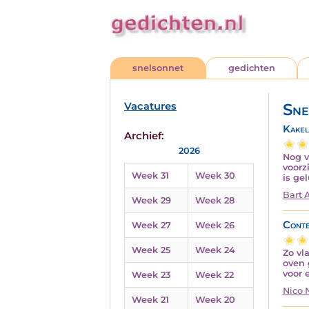
snelsonnet
gedichten
Vacatures
Sne
Kakel
Archief:
2026
Nog v
voorz
Week 31
Week 30
is ge
Bart 
Week 29
Week 28
Conte
Week 27
Week 26
Week 25
Week 24
Zo vl
oven 
voor 
Week 23
Week 22
Nico
Week 21
Week 20