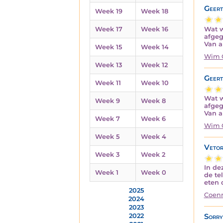
Geert
Week 19
Week 18
Wat w
Week 17
Week 16
afgeg
Van a
Week 15
Week 14
Wim 
Week 13
Week 12
Geert
Week 11
Week 10
Wat w
Week 9
Week 8
afgeg
Van a
Week 7
Week 6
Wim 
Week 5
Week 4
Vetor
Week 3
Week 2
In de
Week 1
Week 0
de te
eten 
2025
Coenr
2024
2023
Sorry
2022