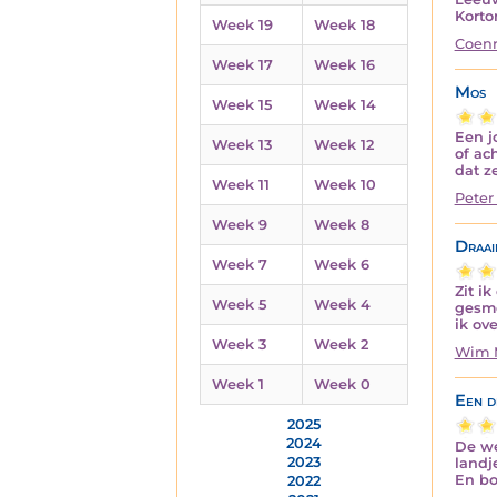
Korto
Week 19
Week 18
Coenr
Week 17
Week 16
Mos
Week 15
Week 14
Een j
Week 13
Week 12
of ac
dat z
Week 11
Week 10
Peter
Week 9
Week 8
Draai
Week 7
Week 6
Zit i
Week 5
Week 4
gesme
ik ov
Week 3
Week 2
Wim 
Week 1
Week 0
Een d
2025
2024
De we
2023
landj
En bo
2022