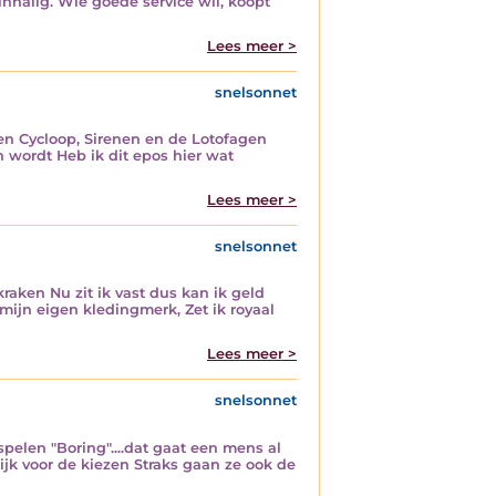
inhalig. Wie goede service wil, koopt
Lees meer >
snelsonnet
n Cycloop, Sirenen en de Lotofagen
n wordt Heb ik dit epos hier wat
Lees meer >
snelsonnet
raken Nu zit ik vast dus kan ik geld
ijn eigen kledingmerk, Zet ik royaal
Lees meer >
snelsonnet
pelen "Boring"....dat gaat een mens al
lijk voor de kiezen Straks gaan ze ook de