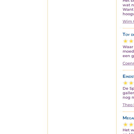
Het s
wat n
Want 
hoog
Wim 
Toy d
Waar 
moedi
een g
Coenr
Eindst
De Sp
galle
nog n
Theo
Mega
Het w