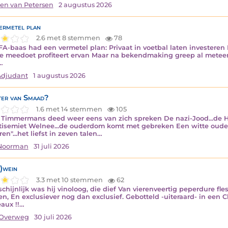
en van Petersen
2 augustus 2026
ermetel plan
2.6 met 8 stemmen
78
FA-baas had een vermetel plan: Privaat in voetbal laten investeren
ie meedoet profiteert ervan Maar na bekendmaking greep al metee
…
Adjudant
1 augustus 2026
ter van Smaad?
1.6 met 14 stemmen
105
 Timmermans deed weer eens van zich spreken De nazi-Jood...de Holo
tisemiet Welnee...de ouderdom komt met gebreken Een witte oude 
en"...het liefst in zeven talen…
 Noorman
31 juli 2026
)wein
3.3 met 10 stemmen
62
chijnlijk was hij vinoloog, die dief Van vierenveertig peperdure f
en, En exclusiever nog dan exclusief. Gebotteld -uiteraard- in een 
aux !!…
Overweg
30 juli 2026