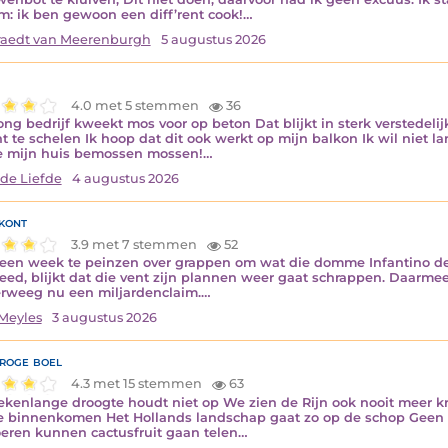
m: ik ben gewoon een diff’rent cook!…
aedt van Meerenburgh
5 augustus 2026
4.0 met 5 stemmen
36
ong bedrijf kweekt mos voor op beton Dat blijkt in sterk verstedel
ht te schelen Ik hoop dat dit ook werkt op mijn balkon Ik wil niet l
e mijn huis bemossen mossen!…
 de Liefde
4 augustus 2026
kont
3.9 met 7 stemmen
52
k een week te peinzen over grappen om wat die domme Infantino d
ed, blijkt dat die vent zijn plannen weer gaat schrappen. Daarmee
erweeg nu een miljardenclaim.…
Meyles
3 augustus 2026
roge boel
4.3 met 15 stemmen
63
kenlange droogte houdt niet op We zien de Rijn ook nooit meer k
e binnenkomen Het Hollands landschap gaat zo op de schop Geen 
eren kunnen cactusfruit gaan telen…