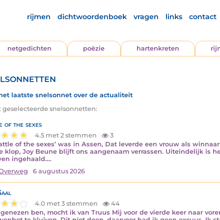
rijmen
dichtwoordenboek
vragen
links
contact
netgedichten
poëzie
hartenkreten
ri
lsonnetten
het laatste snelsonnet over de actualiteit
t geselecteerde snelsonnetten:
e of the sexes
4.5 met 2 stemmen
3
attle of the sexes’ was in Assen, Dat leverde een vrouw als winnaa
 klop, Joy Beune blijft ons aangenaam verrassen. Uiteindelijk is h
en ingehaald.…
Overweg
6 augustus 2026
aal
4.0 met 3 stemmen
44
 genezen ben, mocht ik van Truus Mij voor de vierde keer naar vor
enbot te kluiven, Dit níet doen, daarvoor had ik geen excuus. Ik st