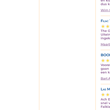
en kl
dus k
Wim 
Film:
The O
Uitei
ingek
Maart
BOO
Voora
gaan 
een k
Bart 
Las M
Ach E
snel 
Falkl