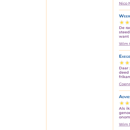
Nico
Weer 
De ra
steed
want 
Wim 
Exege
Daar 
deed 
frika
Coenr
Advie
Als i
genoe
onomw
Wim 