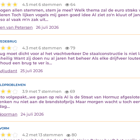
4.5 met 6 stemmen
64
gen allen stemmen, stem je mee? Welk thema zal de euro straks ve
vieren Toch lijken vogels mij geen goed idee Al ziet zo'n kluut of jan
so al vaak m'n zak uit…
en van Petersen
26 juli 2026
edebrug
4.3 met 6 stemmen
79
ug moet dicht voor al het vrachtverkeer De staalconstructie is niet 
nheilig Want zij doen nu al jaren het beheer Als elke drijfveer louter
houd een brug te ver is…
Adjudant
25 juli 2026
ldproblemen
3.9 met 7 stemmen
69
to volgepakt...we gaan op reis Al is de Straat van Hormuz afgeslot
nken nu niet aan de brandstofprijs Maar morgen wacht u toch een
rdag…
 Noorman
24 juli 2026
vorm
4.2 met 13 stemmen
80