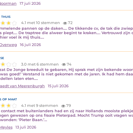
 Noorman
17 juli 2026
thuis
4.1 met 10 stemmen
72
mmelende pannen op de daken…. De tikkende cv, de tak die zwiept
s piept…. De traptree die alweer begint te kraken…. Vertrouwd zijn d
hier voel ik mij thuis.…
Overweg
16 juli 2026
se
3.0 met 6 stemmen
74
zat De Jonge breeduit te gebaren, Hij sprak met zijn bekende woord
was goed!’ Verstand is niet gekomen met de jaren. Ik had hem daar,
ndellen laten eten.…
aedt van Meerenburgh
15 juli 2026
s op maat
4.1 met 9 stemmen
79
k contact met buitenlanders had en zij naar Hollands mooiste plekj
gen gewezen op ons fraaie Pieterpad. Mocht Trump ooit vragen wa
onden: ‘Pieter Baan.’…
Meyles
13 juli 2026