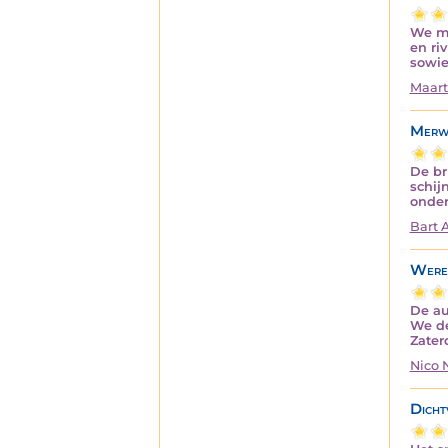
We mo
en ri
sowie
Maart
Merw
De br
schij
onder
Bart 
Were
De au
We de
Zate
Nico
Dicht