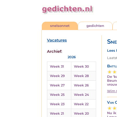
snelsonnet
gedichten
Vacatures
Sne
Lees 
Archief:
2026
Laats
Battl
Week 31
Week 30
Week 29
Week 28
De ‘b
Beune
vrouw
Week 27
Week 26
Wim 
Week 25
Week 24
Van G
Week 23
Week 22
Nu ik
Week 21
Week 20
Leeuw