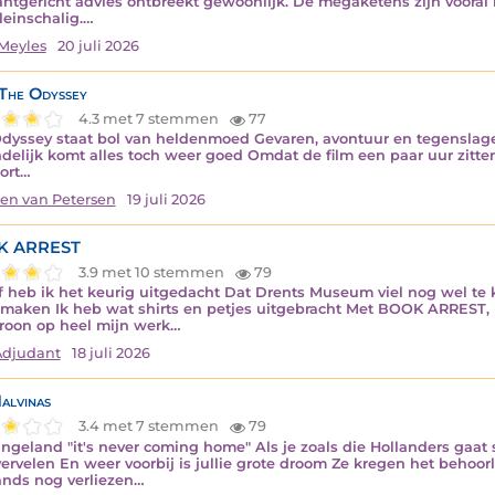
antgericht advies ontbreekt gewoonlijk. De megaketens zijn vooral 
leinschalig.…
Meyles
20 juli 2026
 The Odyssey
4.3 met 7 stemmen
77
dyssey staat bol van heldenmoed Gevaren, avontuur en tegenslage
ndelijk komt alles toch weer goed Omdat de film een paar uur zitte
ort…
en van Petersen
19 juli 2026
K ARREST
3.9 met 10 stemmen
79
f heb ik het keurig uitgedacht Dat Drents Museum viel nog wel te k
maken Ik heb wat shirts en petjes uitgebracht Met BOOK ARREST, m
roon op heel mijn werk…
Adjudant
18 juli 2026
alvinas
3.4 met 7 stemmen
79
ngeland "it's never coming home" Als je zoals die Hollanders gaat s
vervelen En weer voorbij is jullie grote droom Ze kregen het behoor
ands nog verliezen…