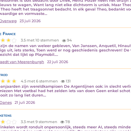
nelsonnet is ooit bedacht door Driek, Heinz Polzer heeft het onzijn 
ieuws te wagen, Want lang niet elke dichtvorm is uniek. Maar The
Theo heeft het traagsonnet bedacht. In elk geval Theo, bedankt voor
waardige en vormvaste…
Overweg
23 juli 2026
e France
3.5 met 10 stemmen
94
zijn de namen van weleer gebleven, Van Janssen, Anquetil, Hinault 
gs uit, iets sterks, Toen werd er nog geschiedenis geschreven! De 
ezicht dat lijkt op Playmobil.…
aedt van Meerenburgh
22 juli 2026
rijd
4.5 met 6 stemmen
131
anjaarden zijn wereldkampioen De Argentijnen ook: in slecht verl
miezen Met voetbal had het zelden iets van doen Geen enkel schot o
ooit zo lang liet duren…
 Danes
21 juli 2026
ketens
3.3 met 9 stemmen
78
inkelen wordt ronduit onpersoonlijk, steeds meer AI, steeds minder