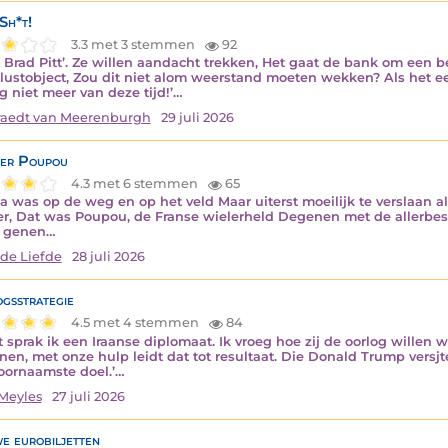
Sh*t!
3.3 met 3 stemmen
92
is Brad Pitt’. Ze willen aandacht trekken, Het gaat de bank om een b
lustobject, Zou dit niet alom weerstand moeten wekken? Als het ee
ng niet meer van deze tijd!’…
aedt van Meerenburgh
29 juli 2026
er Poupou
4.3 met 6 stemmen
65
Pa was op de weg en op het veld Maar uiterst moeilijk te verslaan al
r, Dat was Poupou, de Franse wielerheld Degenen met de allerbe
e genen…
 de Liefde
28 juli 2026
gsstrategie
4.5 met 4 stemmen
84
t sprak ik een Iraanse diplomaat. Ik vroeg hoe zij de oorlog willen w
nen, met onze hulp leidt dat tot resultaat. Die Donald Trump versjt
oornaamste doel.’…
Meyles
27 juli 2026
e eurobiljetten