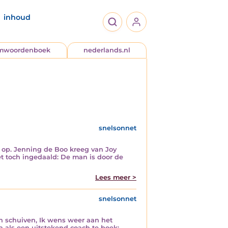
inhoud
jmwoordenboek
nederlands.nl
snelsonnet
r op. Jenning de Boo kreeg van Joy
et toch ingedaald: De man is door de
Lees meer >
snelsonnet
en schuiven, Ik wens weer aan het
a als een uitstekend coach te boek: