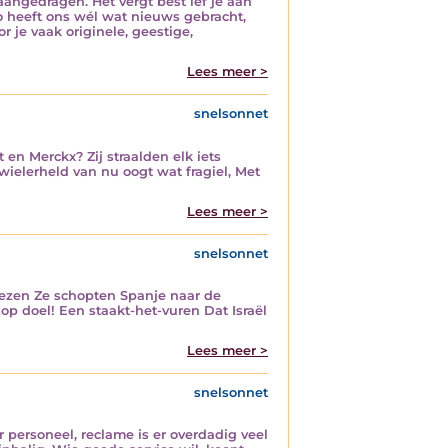
aangedragen. Het vergt best lef je aan
o heeft ons wél wat nieuws gebracht,
 je vaak originele, geestige,
Lees meer >
snelsonnet
en Merckx? Zij straalden elk iets
wielerheld van nu oogt wat fragiel, Met
Lees meer >
snelsonnet
iezen Ze schopten Spanje naar de
p doel! Een staakt-het-vuren Dat Israël
Lees meer >
snelsonnet
 personeel, reclame is er overdadig veel