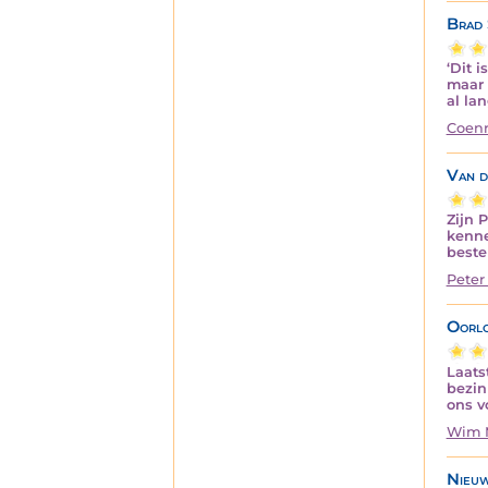
Brad 
‘Dit 
maar 
al la
Coenr
Van d
Zijn 
kenne
best
Peter
Oorlo
Laats
bezin
ons v
Wim 
Nieuw