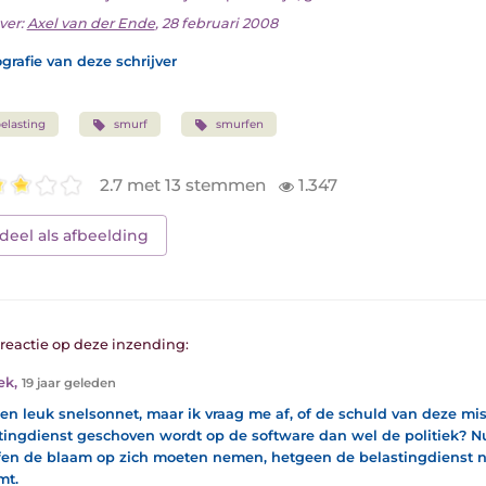
ver:
Axel van der Ende
, 28 februari 2008
grafie van deze schrijver
elasting
smurf
smurfen
2.7 met 13 stemmen
1.347
deel als afbeelding
1 reactie op deze inzending:
ek
,
19 jaar geleden
en leuk snelsonnet, maar ik vraag me af, of de schuld van deze mi
tingdienst geschoven wordt op de software dan wel de politiek? Nu 
en de blaam op zich moeten nemen, hetgeen de belastingdienst n
mt.