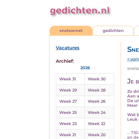
snelsonnet
gedichten
Vacatures
Sne
< vori
Archief:
2026
snelso
Week 31
Week 30
Je b
Week 29
Week 28
Zo dr
Aan a
De ui
Week 27
Week 26
Maar 
Week 25
Week 24
Wat b
Leuk 
Week 23
Week 22
... 7
Week 21
Week 20
en de 