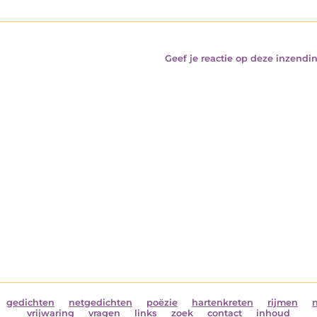
Geef je reactie op deze inzendin
gedichten
netgedichten
poëzie
hartenkreten
rijmen
vrijwaring
vragen
links
zoek
contact
inhoud