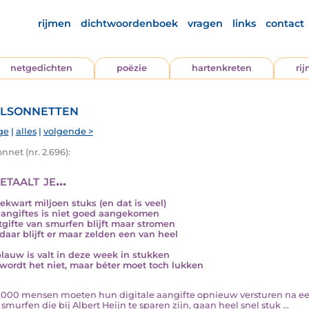
rijmen
dichtwoordenboek
vragen
links
contact
netgedichten
poëzie
hartenkreten
ri
lsonnetten
ge
|
alles
|
volgende >
nnet (nr. 2.696):
etaalt je...
iekwart miljoen stuks (en dat is veel)
angiftes is niet goed aangekomen
tgifte van smurfen blijft maar stromen
daar blijft er maar zelden een van heel
lauw is valt in deze week in stukken
wordt het niet, maar béter moet toch lukken
30.000 mensen moeten hun digitale aangifte opnieuw versturen na ee
smurfen die bij Albert Heijn te sparen zijn, gaan heel snel stuk ...