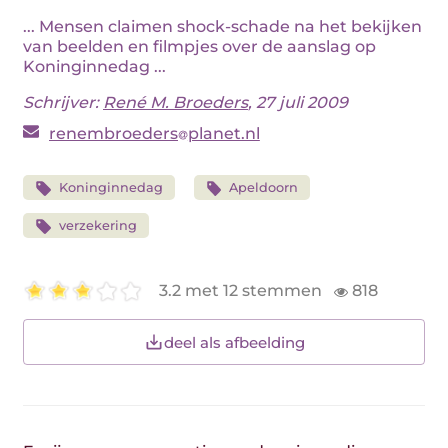
... Mensen claimen shock-schade na het bekijken
van beelden en filmpjes over de aanslag op
Koninginnedag ...
Schrijver:
René M. Broeders
, 27 juli 2009
renembroeders
planet.nl
Koninginnedag
Apeldoorn
verzekering
3.2 met 12 stemmen
818
deel als afbeelding