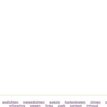
gedichten
netgedichten
poëzie
hartenkreten
rijmen
vrijwaring
vragen
links
zoek
contact
inhoud