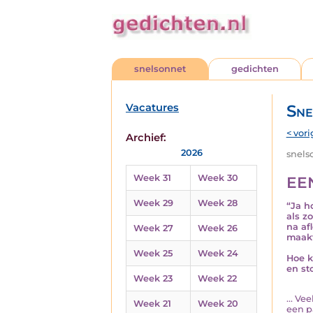
snelsonnet
gedichten
Vacatures
Sne
< vori
Archief:
2026
snelso
Week 31
Week 30
EE
Week 29
Week 28
“Ja h
als z
na af
Week 27
Week 26
maakt
Week 25
Week 24
Hoe k
en sto
Week 23
Week 22
... Ve
Week 21
Week 20
een p