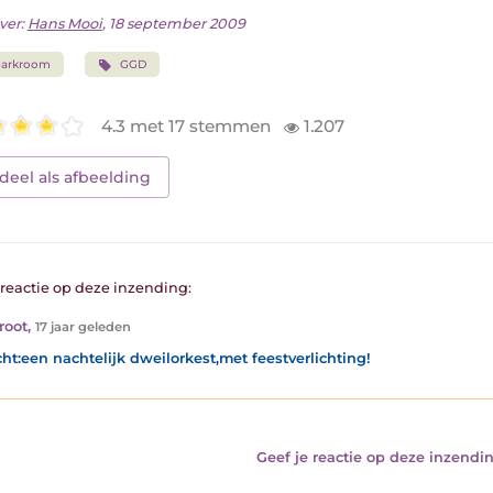
ver:
Hans Mooi
, 18 september 2009
darkroom
GGD
4.3 met 17 stemmen
1.207
deel als afbeelding
1 reactie op deze inzending:
root
,
17 jaar geleden
ht:een nachtelijk dweilorkest,met feestverlichting!
Geef je reactie op deze inzendin