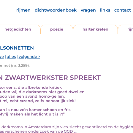
rijmen
dichtwoordenboek
vragen
links
contact
netgedichten
poëzie
hartenkreten
ri
lsonnetten
ge
|
alles
|
volgende >
nnet (nr. 3.259):
N ZWARTWERKSTER SPREEKT
oor eens, die afbrekende kritiek
ouden wij die darkrooms niet goed dweilen
loop van een avond homo-geilen,
 mij echt razend, zelfs behoorlijk ziek!
an ik nou zo’n kamer schoon en fris
fvrij maken als het licht uit is ?!”
el darkrooms in Amsterdam zijn vies, slecht geventileerd en de hygiëne
as verschenen onderzoek van de GGD ...