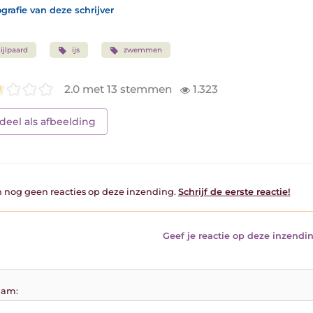
grafie van deze schrijver
ijlpaard
ijs
zwemmen
2.0 met 13 stemmen
1.323
deel als afbeelding
jn nog geen reacties op deze inzending.
Schrijf de eerste reactie!
Geef je reactie op deze inzendin
am: