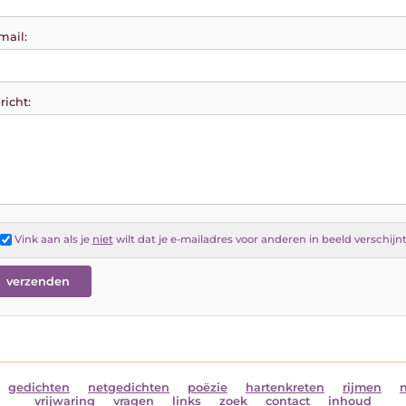
mail:
richt:
Vink aan als je
niet
wilt dat je e-mailadres voor anderen in beeld verschijn
gedichten
netgedichten
poëzie
hartenkreten
rijmen
vrijwaring
vragen
links
zoek
contact
inhoud