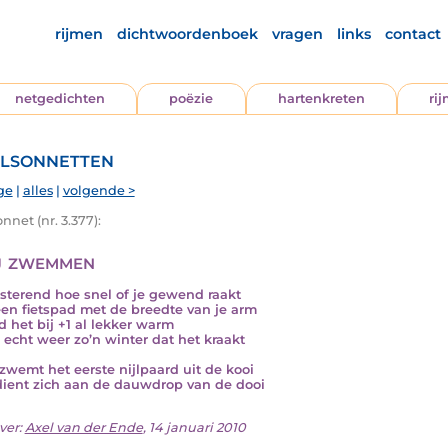
rijmen
dichtwoordenboek
vragen
links
contact
netgedichten
poëzie
hartenkreten
ri
lsonnetten
ge
|
alles
|
volgende >
nnet (nr. 3.377):
j zwemmen
jsterend hoe snel of je gewend raakt
en fietspad met de breedte van je arm
nd het bij +1 al lekker warm
s echt weer zo’n winter dat het kraakt
zwemt het eerste nijlpaard uit de kooi
ient zich aan de dauwdrop van de dooi
ver:
Axel van der Ende
, 14 januari 2010