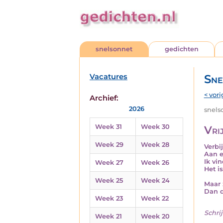
snelsonnet
gedichten
Vacatures
Sne
< vori
Archief:
2026
snelso
Week 31
Week 30
Vri
Week 29
Week 28
Verbi
Aan e
Ik vi
Week 27
Week 26
Het i
Week 25
Week 24
Maar 
Dan d
Week 23
Week 22
Schrij
Week 21
Week 20