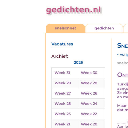
snelsonnet
gedichten
Vacatures
Sne
< vori
Archief:
2026
snelso
Week 31
Week 30
Ont
Week 29
Week 28
Turki
aang
Ze vi
Week 27
Week 26
en me
Week 25
Week 24
Maar 
dat mo
Week 23
Week 22
... …
Week 21
Week 20
Aanle