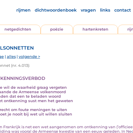
rijmen
dichtwoordenboek
vragen
links
contact
netgedichten
poëzie
hartenkreten
ri
lsonnetten
ge
|
alles
|
volgende >
nnet (nr. 4.013):
kenningsverbod
je wil de waarheid graag vergeten
aande de Armeense volkenmoord
nden dat een te beladen woord
t ontkenning sust men het geweten
recht om foute meningen te uiten
et je nooit bij wet uit willen sluiten
… In Frankrijk is net een wet aangenomen om ontkenning van (’officieel
iding was vooral de Armeense kwestie van een eeuw geleden. In Ned