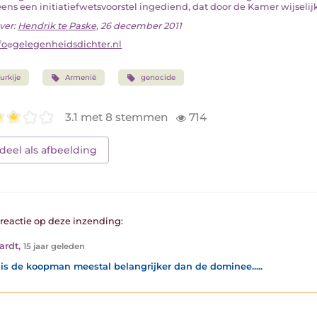
ens een initiatiefwetsvoorstel ingediend, dat door de Kamer wijselijk 
ver:
Hendrik te Paske
, 26 december 2011
fo
gelegenheidsdichter.nl
urkije
Armenië
genocide
3.1 met 8 stemmen
714
deel als afbeelding
1 reactie op deze inzending:
ardt
,
15 jaar geleden
 is de koopman meestal belangrijker dan de dominee.....