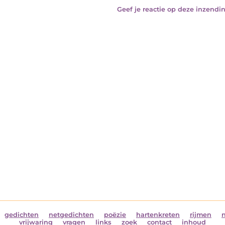
Geef je reactie op deze inzendin
gedichten
netgedichten
poëzie
hartenkreten
rijmen
vrijwaring
vragen
links
zoek
contact
inhoud