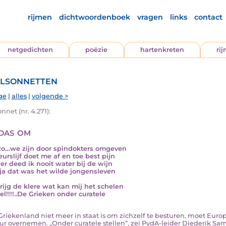
rijmen
dichtwoordenboek
vragen
links
contact
netgedichten
poëzie
hartenkreten
ri
lsonnetten
ge
|
alles
|
volgende >
nnet (nr. 4.271):
das om
t zo…we zijn door spindokters omgeven
eurslijf doet me af en toe best pijn
er deed ik nooit water bij de wijn
ja dat was het wilde jongensleven
rijg de klere wat kan mij het schelen
el!!!!..De Grieken onder curatele
ls Griekenland niet meer in staat is om zichzelf te besturen, moet Eur
ur overnemen. „Onder curatele stellen”, zei PvdA-leider Diederik S