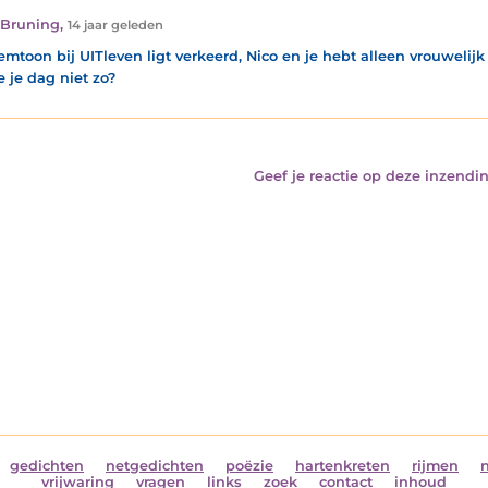
 Bruning
,
14 jaar geleden
emtoon bij UITleven ligt verkeerd, Nico en je hebt alleen vrouwelijk 
e je dag niet zo?
Geef je reactie op deze inzendin
gedichten
netgedichten
poëzie
hartenkreten
rijmen
vrijwaring
vragen
links
zoek
contact
inhoud