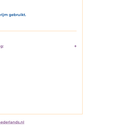
rijm gebruikt.
g:
nederlands.nl