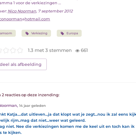
amma 1 voor de verkiezingen ...
ver:
Nico Noorman
, 7 september 2012
iconoorman
hotmail.com
Samsom
Verkiezing
Europa
1.3 met 3 stemmen
661
deel als afbeelding
n 2 reacties op deze inzending:
 Noorman
,
14 jaar geleden
t Katja....dat uitleven...ja dat klopt wat je zegt...nou ik zal eens kij
elijk rijm..mag dat niet...weer wat geleerd.
ag niet. Nee die verkiezingen komen me de keel uit en toch kan ik 
s te kijken.