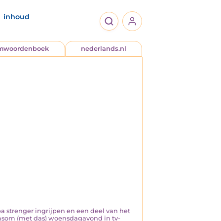
inhoud
jmwoordenboek
nederlands.nl
opa strenger ingrijpen en een deel van het
amsom (met das) woensdagavond in tv-