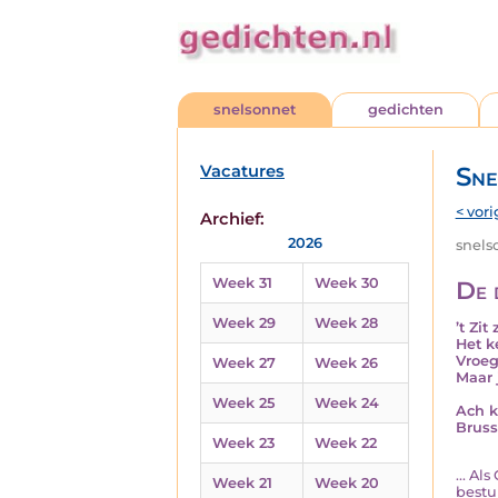
snelsonnet
gedichten
Vacatures
Sne
< vori
Archief:
2026
snelso
Week 31
Week 30
De 
Week 29
Week 28
’t Zi
Het k
Vroeg
Week 27
Week 26
Maar 
Week 25
Week 24
Ach k
Bruss
Week 23
Week 22
... A
Week 21
Week 20
bestu