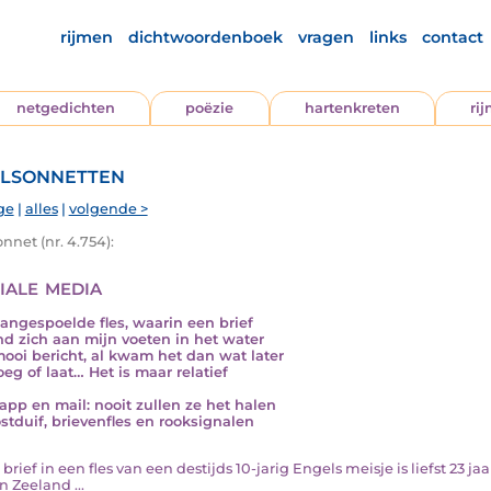
rijmen
dichtwoordenboek
vragen
links
contact
netgedichten
poëzie
hartenkreten
ri
lsonnetten
ge
|
alles
|
volgende >
nnet (nr. 4.754):
iale media
angespoelde fles, waarin een brief
d zich aan mijn voeten in het water
ooi bericht, al kwam het dan wat later
oeg of laat… Het is maar relatief
app en mail: nooit zullen ze het halen
ostduif, brievenfles en rooksignalen
n brief in een fles van een destijds 10-jarig Engels meisje is liefst 23
n Zeeland ...