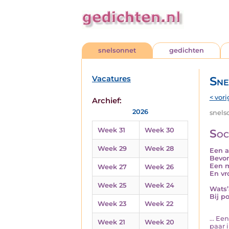
snelsonnet
gedichten
Vacatures
Sne
< vori
Archief:
2026
snelso
Week 31
Week 30
Soc
Week 29
Week 28
Een a
Bevon
Een m
Week 27
Week 26
En vr
Week 25
Week 24
Wats’
Bij p
Week 23
Week 22
... Ee
Week 21
Week 20
paar i