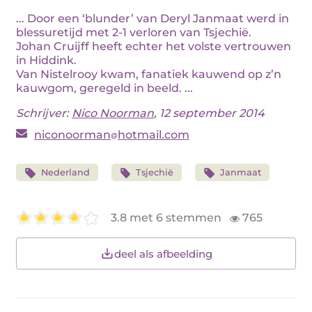
... Door een ‘blunder’ van Deryl Janmaat werd in
blessuretijd met 2-1 verloren van Tsjechië.
Johan Cruijff heeft echter het volste vertrouwen
in Hiddink.
Van Nistelrooy kwam, fanatiek kauwend op z’n
kauwgom, geregeld in beeld. ...
Schrijver:
Nico Noorman
, 12 september 2014
niconoorman
hotmail.com
Nederland
Tsjechië
Janmaat
3.8 met 6 stemmen
765
deel als afbeelding