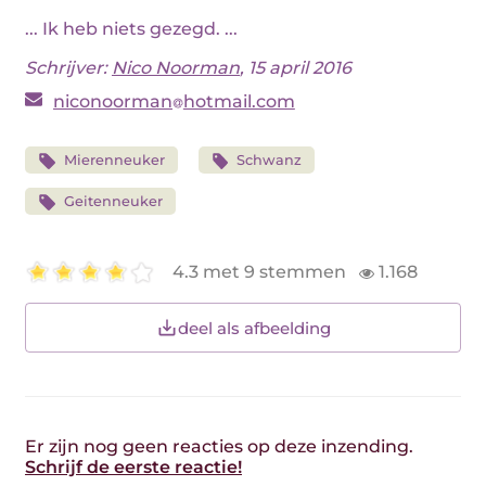
... Ik heb niets gezegd. ...
Schrijver:
Nico Noorman
, 15 april 2016
niconoorman
hotmail.com
Mierenneuker
Schwanz
Geitenneuker
4.3 met 9 stemmen
1.168
deel als afbeelding
Er zijn nog geen reacties op deze inzending.
Schrijf de eerste reactie!