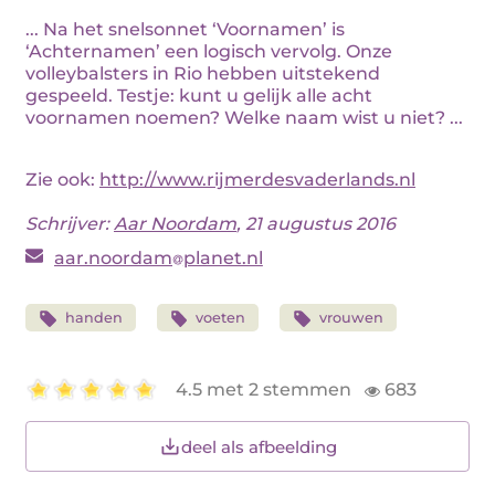
... Na het snelsonnet ‘Voornamen’ is
‘Achternamen’ een logisch vervolg. Onze
volleybalsters in Rio hebben uitstekend
gespeeld. Testje: kunt u gelijk alle acht
voornamen noemen? Welke naam wist u niet? ...
Zie ook:
http://www.rijmerdesvaderlands.nl
Schrijver:
Aar Noordam
, 21 augustus 2016
aar.noordam
planet.nl
handen
voeten
vrouwen
4.5 met 2 stemmen
683
deel als afbeelding