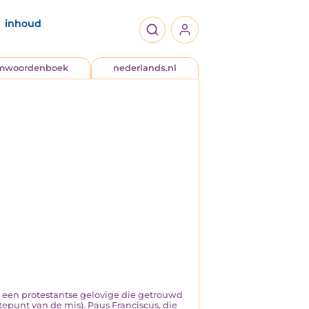
inhoud
jmwoordenboek
nederlands.nl
mag een protestantse gelovige die getrouwd
punt van de mis). Paus Franciscus, die