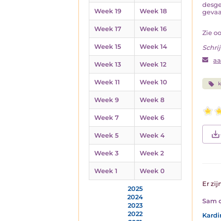
desge
Week 19
Week 18
gevaar
Week 17
Week 16
Zie o
Week 15
Week 14
Schrij
aa
Week 13
Week 12
Week 11
Week 10
k
Week 9
Week 8
Week 7
Week 6
Week 5
Week 4
Week 3
Week 2
Week 1
Week 0
Er zij
2025
2024
Sam d
2023
2022
Kardi