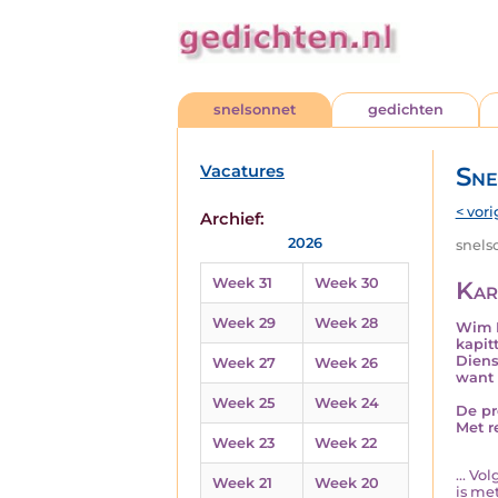
snelsonnet
gedichten
Vacatures
Sne
< vori
Archief:
2026
snelso
Week 31
Week 30
Kar
Week 29
Week 28
Wim E
kapit
Diens
Week 27
Week 26
want 
Week 25
Week 24
De pr
Met r
Week 23
Week 22
... V
Week 21
Week 20
is me