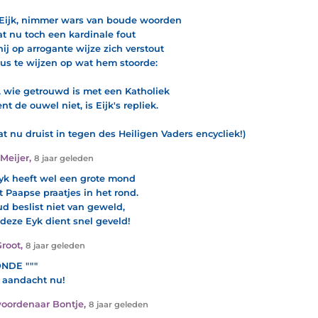
ijk, nimmer wars van boude woorden
t nu toch een kardinale fout
hij op arrogante wijze zich verstout
us te wijzen op wat hem stoorde:
 wie getrouwd is met een Katholiek
nt de ouwel niet, is Eijk's repliek.
at nu druist in tegen des Heiligen Vaders encycliek!)
 Meijer
,
8 jaar geleden
yk heeft wel een grote mond
it Paapse praatjes in het rond.
ud beslist niet van geweld,
deze Eyk dient snel geveld!
Groot
,
8 jaar geleden
ONDE """
e aandacht nu!
oordenaar Bontje
,
8 jaar geleden