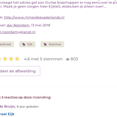
vraagd het advies gaf aan Duitse bisschoppen er nog eens over te pr
. Maak je geen zorgen heer Eijk(el), straks ben je alleen over! ...
ok:
http://www.rijmerdesvaderlands.nl
ver:
Aar Noordam
, 13 mei 2018
r.noordam
planet.nl
ardinaal
Eijk
bisschop
4.6 met 5 stemmen
803
deel als afbeelding
n 5 reacties op deze inzending:
e Bruijn
,
8 jaar geleden
naal Eijk