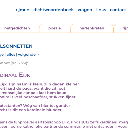
rijmen
dichtwoordenboek
vragen
links
contact
netgedichten
poëzie
hartenkreten
ri
lsonnetten
ge
|
alles
|
volgende >
nnet (nr. 6.331):
dinaal Eijk
ijk, zijn naam is klein, zijn daden kleiner
telt hard de paus, want die zit fout
 menselijke aanpak laat hem koud
Wim is veel beschaafder, stukken fijner
otestanten? Wég van hier tot gunder
echt is dit een kardinale blunder
olgens de fijnproever aartsbisschop Eijk, sinds 2012 zelfs kardinaal, 
t een rooms-katholieke partner de communie niet ontvangen. (Hoogte