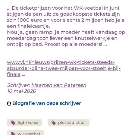
... De ticketprijzen voor het WK-voetbal in juni
stijgen de pan uit: de goedkoopste tickets zijn
zo'n 1000 euro en voor slechts 2 miljoen heb je al
een finalekaartje.
Nou ja, geen ramp, je moeder heeft vandaag op
moederdag toch liever een knutselwerkje en
ontbijt op bed. Proost op alle moeders! ...
www.vi.nl/nieuws/prijzen-wk-tickets-steeds-
absurder-bijna-twee-miljoen-voor-stoeltje-bij-
finale
...
Schrijver:
Maarten van Petersen
10 mei 2026
Biografie van deze schrijver
light verse
plezierdichter
wk-voetbal