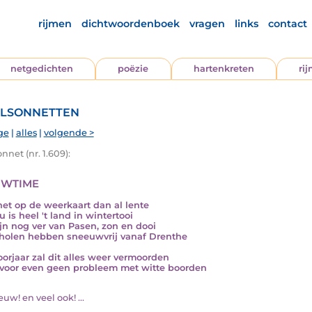
rijmen
dichtwoordenboek
vragen
links
contact
netgedichten
poëzie
hartenkreten
ri
lsonnetten
ge
|
alles
|
volgende >
nnet (nr. 1.609):
wtime
 het op de weerkaart dan al lente
 is heel 't land in wintertooi
jn nog ver van Pasen, zon en dooi
holen hebben sneeuwvrij vanaf Drenthe
oorjaar zal dit alles weer vermoorden
voor even geen probleem met witte boorden
eeuw! en veel ook! ...