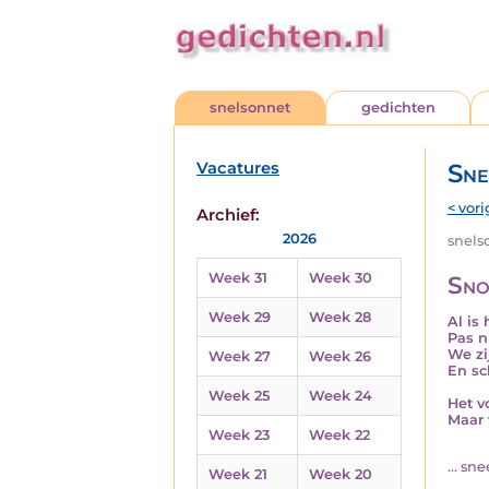
snelsonnet
gedichten
Vacatures
Sne
< vori
Archief:
2026
snelso
Week 31
Week 30
Sno
Week 29
Week 28
Al is
Pas nu
We zi
Week 27
Week 26
En sc
Week 25
Week 24
Het v
Maar 
Week 23
Week 22
... sn
Week 21
Week 20